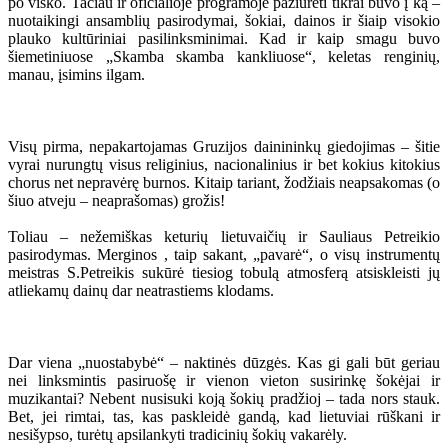
po visko. Tačiau ir oficialioje programoje pažiūrėti tikrai buvo į ką –
nuotaikingi ansamblių pasirodymai, šokiai, dainos ir šiaip visokio
plauko kultūriniai pasilinksminimai. Kad ir kaip smagu buvo
šiemetiniuose „Skamba skamba kankliuose“, keletas renginių,
manau, įsimins ilgam.
Visų pirma, nepakartojamas Gruzijos dainininkų giedojimas – šitie
vyrai nurungtų visus religinius, nacionalinius ir bet kokius kitokius
chorus net nepravėrę burnos. Kitaip tariant, žodžiais neapsakomas (o
šiuo atveju – neaprašomas) grožis!
Toliau – nežemiškas keturių lietuvaičių ir Sauliaus Petreikio
pasirodymas. Merginos , taip sakant, „pavarė“, o visų instrumentų
meistras S.Petreikis sukūrė tiesiog tobulą atmosferą atsiskleisti jų
atliekamų dainų dar neatrastiems klodams.
Dar viena „nuostabybė“ – naktinės dūzgės. Kas gi gali būt geriau
nei linksmintis pasiruošę ir vienon vieton susirinkę šokėjai ir
muzikantai? Nebent nusisuki koją šokių pradžioj – tada nors stauk.
Bet, jei rimtai, tas, kas paskleidė gandą, kad lietuviai rūškani ir
nesišypso, turėtų apsilankyti tradicinių šokių vakarėly.