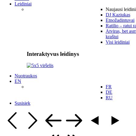
Leidiniai
Naujausi leidini
DJ Kaziukas
Etnožadintuvai
Ratilio – ratui r
Atviras, bet asm
kraštui
Visi leidiniai
Interaktyvus leidinys
Nuotraukos
EN
FR
DE
RU
Susisiek