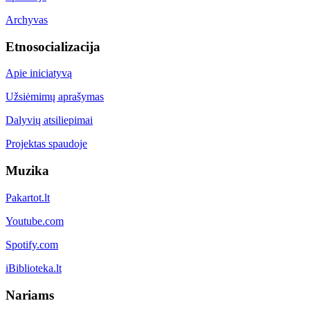
Archyvas
Etnosocializacija
Apie iniciatyvą
Užsiėmimų aprašymas
Dalyvių atsiliepimai
Projektas spaudoje
Muzika
Pakartot.lt
Youtube.com
Spotify.com
iBiblioteka.lt
Nariams