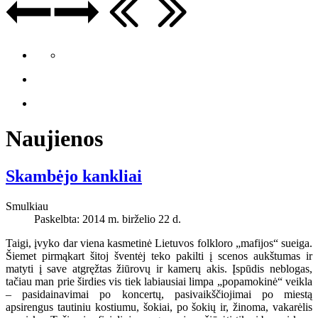
Naujienos
Skambėjo kankliai
Smulkiau
Paskelbta: 2014 m. birželio 22 d.
Taigi, įvyko dar viena kasmetinė Lietuvos folkloro „mafijos“ sueiga.
Šiemet pirmąkart šitoj šventėj teko pakilti į scenos aukštumas ir
matyti į save atgręžtas žiūrovų ir kamerų akis. Įspūdis neblogas,
tačiau man prie širdies vis tiek labiausiai limpa „popamokinė“ veikla
– pasidainavimai po koncertų, pasivaikščiojimai po miestą
apsirengus tautiniu kostiumu, šokiai, po šokių ir, žinoma, vakarėlis