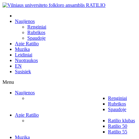
Naujienos
Renginiai
Rubrikos
Spaudoje
Apie Ratilio
Muzika
Leidiniai
Nuotraukos
EN
Susisiek
Menu
Naujienos
Renginiai
Rubrikos
Spaudoje
Apie Ratilio
Ratilio klubas
Ratilio 50
Ratilio 55
Muzika