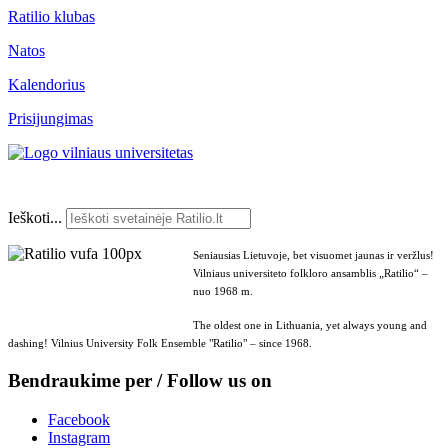
Ratilio klubas
Natos
Kalendorius
Prisijungimas
Ieškoti...
Seniausias Lietuvoje, bet visuomet jaunas ir veržlus!
Vilniaus universiteto folkloro ansamblis „Ratilio“ –
nuo 1968 m.
The oldest one in Lithuania, yet always young and
dashing! Vilnius University Folk Ensemble "Ratilio" – since 1968.
Bendraukime per / Follow us on
Facebook
Instagram