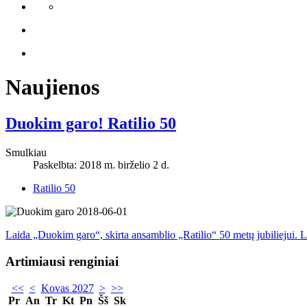
Naujienos
Duokim garo! Ratilio 50
Smulkiau
Paskelbta: 2018 m. birželio 2 d.
Ratilio 50
Laida „Duokim garo“, skirta ansamblio „Ratilio“ 50 metų jubiliejui. L
Artimiausi renginiai
<<
<
Kovas 2027
>
>>
Pr
An
Tr
Kt
Pn
Šš
Sk