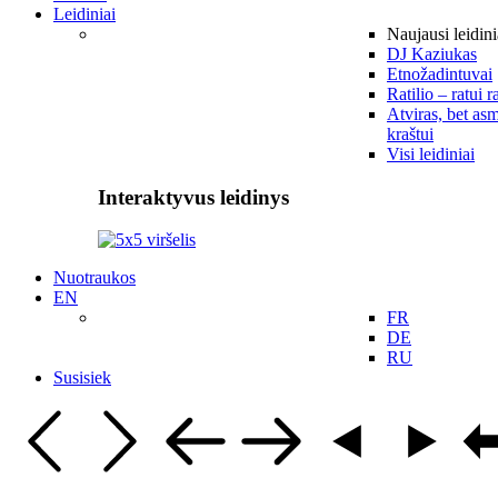
Leidiniai
Naujausi leidini
DJ Kaziukas
Etnožadintuvai
Ratilio – ratui r
Atviras, bet asm
kraštui
Visi leidiniai
Interaktyvus leidinys
Nuotraukos
EN
FR
DE
RU
Susisiek