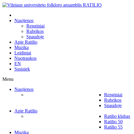
Naujienos
Renginiai
Rubrikos
Spaudoje
Apie Ratilio
Muzika
Leidiniai
Nuotraukos
EN
Susisiek
Menu
Naujienos
Renginiai
Rubrikos
Spaudoje
Apie Ratilio
Ratilio klubas
Ratilio 50
Ratilio 55
Muzika