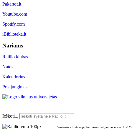
Pakartot.lt
Youtube.com
Spotify.com
iBiblioteka.lt
Nariams
Ratilio klubas
Natos
Kalendorius
Prisijungimas
Ieškoti...
Seniausias Lietuvoje, bet visuomet jaunas ir veržlus! V