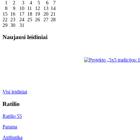
1
2
3
4
5
6
7
8
9
10
11
12
13
14
15
16
17
18
19
20
21
22
23
24
25
26
27
28
29
30
31
Naujausi leidiniai
Visi leidiniai
Ratilio
Ratilio 55
Parama
Atributika