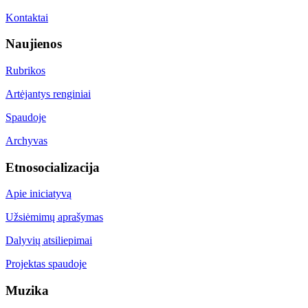
Kontaktai
Naujienos
Rubrikos
Artėjantys renginiai
Spaudoje
Archyvas
Etnosocializacija
Apie iniciatyvą
Užsiėmimų aprašymas
Dalyvių atsiliepimai
Projektas spaudoje
Muzika