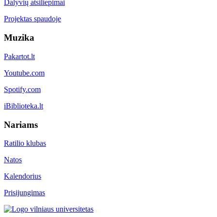
Dalyvių atsiliepimai
Projektas spaudoje
Muzika
Pakartot.lt
Youtube.com
Spotify.com
iBiblioteka.lt
Nariams
Ratilio klubas
Natos
Kalendorius
Prisijungimas