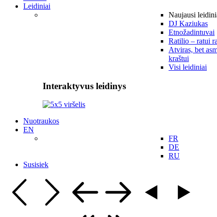
Leidiniai
Naujausi leidini
DJ Kaziukas
Etnožadintuvai
Ratilio – ratui r
Atviras, bet asm
kraštui
Visi leidiniai
Interaktyvus leidinys
Nuotraukos
EN
FR
DE
RU
Susisiek