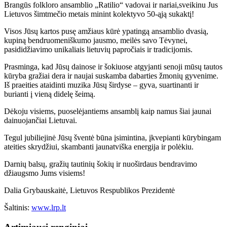
Brangūs folkloro ansamblio „Ratilio“ vadovai ir nariai,sveikinu Jus
Lietuvos šimtmečio metais minint kolektyvo 50-ąją sukaktį!
Visos Jūsų kartos pusę amžiaus kūrė ypatingą ansamblio dvasią,
kupiną bendruomeniškumo jausmo, meilės savo Tėvynei,
pasididžiavimo unikaliais lietuvių papročiais ir tradicijomis.
Prasminga, kad Jūsų dainose ir šokiuose atgyjanti senoji mūsų tautos
kūryba gražiai dera ir naujai suskamba dabarties žmonių gyvenime.
Iš praeities ataidinti muzika Jūsų širdyse – gyva, suartinanti ir
burianti į vieną didelę šeimą.
Dėkoju visiems, puoselėjantiems ansamblį kaip namus šiai jaunai
dainuojančiai Lietuvai.
Tegul jubiliejinė Jūsų šventė būna įsimintina, įkvepianti kūrybingam
ateities skrydžiui, skambanti jaunatviška energija ir polėkiu.
Darnių balsų, gražių tautinių šokių ir nuoširdaus bendravimo
džiaugsmo Jums visiems!
Dalia Grybauskaitė, Lietuvos Respublikos Prezidentė
Šaltinis:
www.lrp.lt