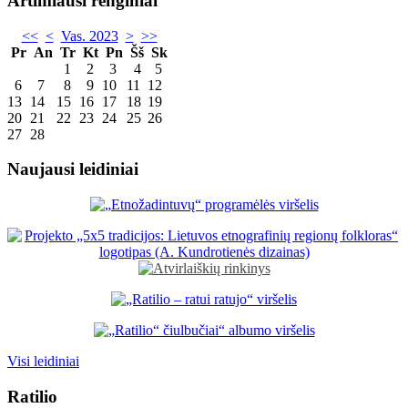
Artimiausi renginiai
<<
<
Vas. 2023
>
>>
Pr
An
Tr
Kt
Pn
Šš
Sk
1
2
3
4
5
6
7
8
9
10
11
12
13
14
15
16
17
18
19
20
21
22
23
24
25
26
27
28
Naujausi leidiniai
Visi leidiniai
Ratilio