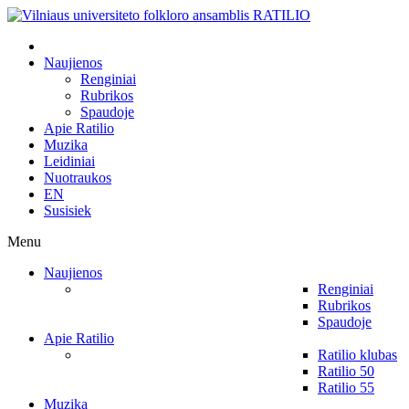
Naujienos
Renginiai
Rubrikos
Spaudoje
Apie Ratilio
Muzika
Leidiniai
Nuotraukos
EN
Susisiek
Menu
Naujienos
Renginiai
Rubrikos
Spaudoje
Apie Ratilio
Ratilio klubas
Ratilio 50
Ratilio 55
Muzika