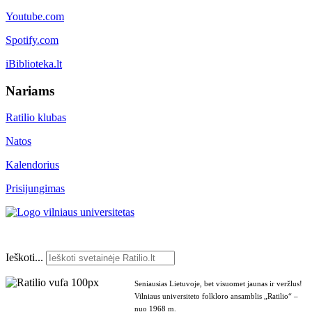
Youtube.com
Spotify.com
iBiblioteka.lt
Nariams
Ratilio klubas
Natos
Kalendorius
Prisijungimas
Ieškoti...
Seniausias Lietuvoje, bet visuomet jaunas ir veržlus!
Vilniaus universiteto folkloro ansamblis „Ratilio“ –
nuo 1968 m.