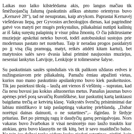
Laikas nuo laiko kilstelėdama akis, pro langus mačiau tik
šmėžuojančią žalumą (paskutinis aiškus atstumo orientyras buvo
„Kernavė 28“), tad nė nesupratau, kaip atvykom. Paprastai Kernavėj
viešėdavau liepą, per Gyvosios archeologijos dienas, kai pagrindinė
gatvė vos matyti per mugės prekystalius, piliakalniai nutūpti kailinių
ar iš šakų suręstų palapinių ir visur pilna žmonių. O čia įsikūrusiame
muziejuje apskritai neteko buvoti, todėl autobusiukui sustojus prie
modernaus pastato net nustebau. Taip ir neradau progos pasidairyti
po jį visą (šią pramogą, matyt, reikės atidėti kitam kartui), bet
matytosios salės savo dvasia labai priminė naujuosius muziejus,
neseniai lankytus Latvijoje, Lenkijoje ir tolimesnėse šalyse.
Su paskutiniais saulės spinduliais vis tik palikom uždaras erdves ir
nužingsniavom prie piliakalnių. Pamažu ėmiau atpažinti vietas,
kurios nuo mano paskutinio apsilankymo buvo kiek pasikeitusios.
Tik jau pasiekusi tikslą – laužą ant vienos iš viršūnių – supratau, kad
čia nesu buvusi jau kokius aštuonerius metus. Panašus jausmas buvo
apėmęs prieš porą savaičių Rumšiškėse, kur paskutinį kartą lankiausi
baigdama trečią ar ketvirtą klasę. Vaikystės švenčių prisiminimai dar
labiau mistifikavo ir taip paslaptingą vakarinę prieblandą. „Dabar
norėtųsi dainas dainuoti, o ne sutartines“,– išgirdau. Ir širdyje
pritariau. Bet po pirmųjų ragų ir daudyčių garsų persigalvojau. Nors
vakaras buvo žvarbokas ir visai nesinorėjo nuo laužo trauktis kur
atokiau, gera buvo klausytis ne tik kitų, bet ir savo nuaidinčio balso.