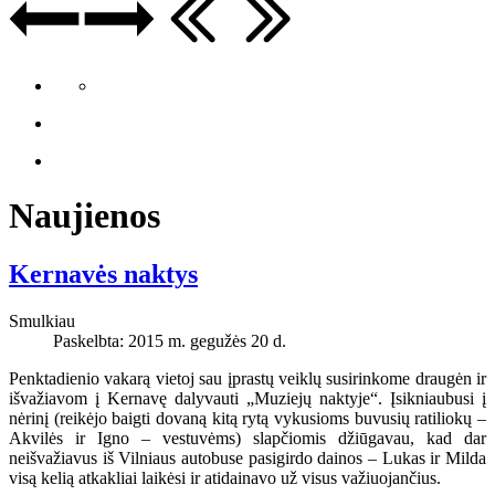
Naujienos
Kernavės naktys
Smulkiau
Paskelbta: 2015 m. gegužės 20 d.
Penktadienio vakarą vietoj sau įprastų veiklų susirinkome draugėn ir
išvažiavom į Kernavę dalyvauti „Muziejų naktyje“. Įsikniaubusi į
nėrinį (reikėjo baigti dovaną kitą rytą vykusioms buvusių ratiliokų –
Akvilės ir Igno – vestuvėms) slapčiomis džiūgavau, kad dar
neišvažiavus iš Vilniaus autobuse pasigirdo dainos – Lukas ir Milda
visą kelią atkakliai laikėsi ir atidainavo už visus važiuojančius.