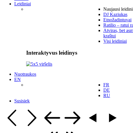
Leidiniai
Naujausi leidini
DJ Kaziukas
Etnožadintuvai
Ratilio – ratui r
Atviras, bet asm
kraštui
Visi leidiniai
Interaktyvus leidinys
Nuotraukos
EN
FR
DE
RU
Susisiek