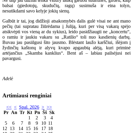
Ne taip jau dažnai tenka vidury laukų giedoti sutartines, girdėti, kaip
balsai (giedotojų, skudučių, ragų) susimuša ir eina tolyn,
nesutikdami savo kelyje jokių sienų.
Galbūt ir tai, jog didžioji atsakomybės dalis gulė visai ne ant mano
pečių (tai supratau žiūrėdama į Juliją, kuri per visą vakarą spėjo
atsikvėpti vos vieną ar du sykius), leido pasidžiaugti ne „koncertu“,
o ramiu ir jaukiu vakaru su „Ratilio“ toli nuo kasdienių darbų.
Buvau jau pasiilgusi šito jausmo. Blėstant laužo karščiui, išėjom į
žydinčių kaštonų ir alyvų kvapo apgaubtą alėją, kuri priminė
artėjančius „Skamba kanklius“. Bent aš – labiau pailsėjusi nei
pavargusi.
Adelė
Artimiausi renginiai
<<
<
Spal. 2026
>
>>
Pr
An
Tr
Kt
Pn
Šš
Sk
1
2
3
4
5
6
7
8
9
10
11
12
13
14
15
16
17
18