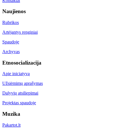
Kontaktai
Naujienos
Rubrikos
Artėjantys renginiai
Spaudoje
Archyvas
Etnosocializacija
Apie iniciatyvą
Užsiėmimų aprašymas
Dalyvių atsiliepimai
Projektas spaudoje
Muzika
Pakartot.lt