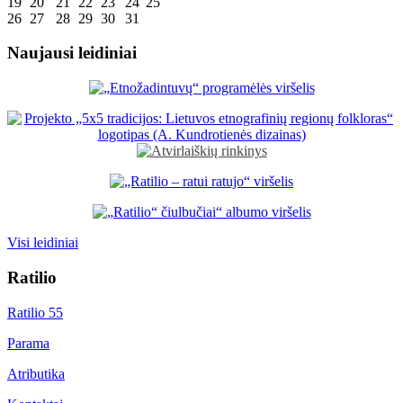
19
20
21
22
23
24
25
26
27
28
29
30
31
Naujausi leidiniai
Visi leidiniai
Ratilio
Ratilio 55
Parama
Atributika