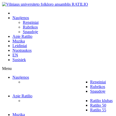
Naujienos
Renginiai
Rubrikos
Spaudoje
Apie Ratilio
Muzika
Leidiniai
Nuotraukos
EN
Susisiek
Menu
Naujienos
Renginiai
Rubrikos
Spaudoje
Apie Ratilio
Ratilio klubas
Ratilio 50
Ratilio 55
Muzika