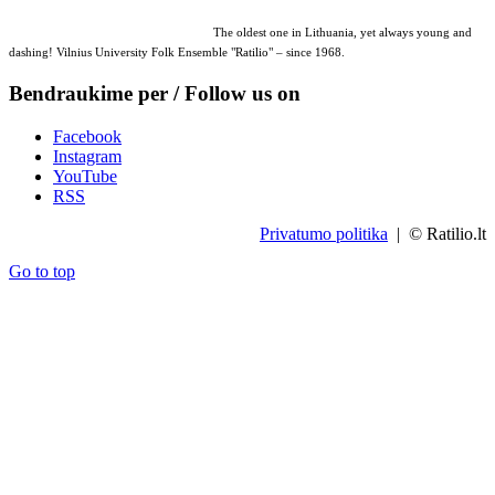
The oldest one in Lithuania, yet always young and
dashing! Vilnius University Folk Ensemble "Ratilio" – since 1968.
Bendraukime per / Follow us on
Facebook
Instagram
YouTube
RSS
Privatumo politika
| © Ratilio.lt
Go to top