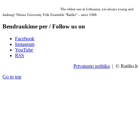
The oldest one in Lithuania, yet always young and
dashing! Vilnius University Folk Ensemble "Ratilio" – since 1968.
Bendraukime per / Follow us on
Facebook
Instagram
YouTube
RSS
Privatumo politika
| © Ratilio.lt
Go to top