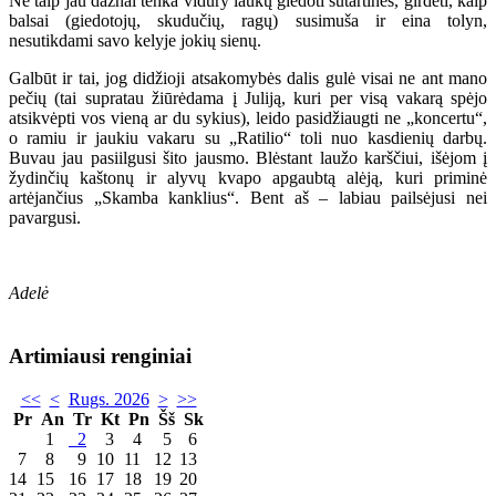
Ne taip jau dažnai tenka vidury laukų giedoti sutartines, girdėti, kaip
balsai (giedotojų, skudučių, ragų) susimuša ir eina tolyn,
nesutikdami savo kelyje jokių sienų.
Galbūt ir tai, jog didžioji atsakomybės dalis gulė visai ne ant mano
pečių (tai supratau žiūrėdama į Juliją, kuri per visą vakarą spėjo
atsikvėpti vos vieną ar du sykius), leido pasidžiaugti ne „koncertu“,
o ramiu ir jaukiu vakaru su „Ratilio“ toli nuo kasdienių darbų.
Buvau jau pasiilgusi šito jausmo. Blėstant laužo karščiui, išėjom į
žydinčių kaštonų ir alyvų kvapo apgaubtą alėją, kuri priminė
artėjančius „Skamba kanklius“. Bent aš – labiau pailsėjusi nei
pavargusi.
Adelė
Artimiausi renginiai
<<
<
Rugs. 2026
>
>>
Pr
An
Tr
Kt
Pn
Šš
Sk
1
2
3
4
5
6
7
8
9
10
11
12
13
14
15
16
17
18
19
20