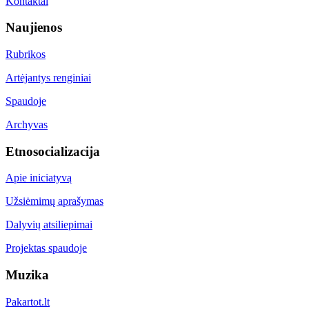
Kontaktai
Naujienos
Rubrikos
Artėjantys renginiai
Spaudoje
Archyvas
Etnosocializacija
Apie iniciatyvą
Užsiėmimų aprašymas
Dalyvių atsiliepimai
Projektas spaudoje
Muzika
Pakartot.lt