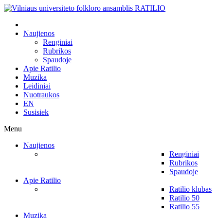
Naujienos
Renginiai
Rubrikos
Spaudoje
Apie Ratilio
Muzika
Leidiniai
Nuotraukos
EN
Susisiek
Menu
Naujienos
Renginiai
Rubrikos
Spaudoje
Apie Ratilio
Ratilio klubas
Ratilio 50
Ratilio 55
Muzika