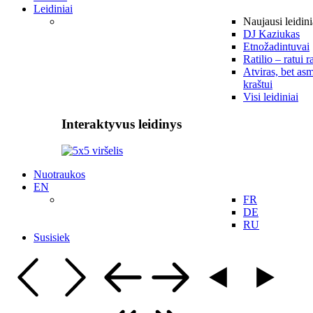
Leidiniai
Naujausi leidini
DJ Kaziukas
Etnožadintuvai
Ratilio – ratui r
Atviras, bet asm
kraštui
Visi leidiniai
Interaktyvus leidinys
Nuotraukos
EN
FR
DE
RU
Susisiek