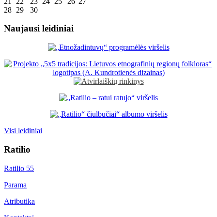
21
22
23
24
25
26
27
28
29
30
Naujausi leidiniai
Visi leidiniai
Ratilio
Ratilio 55
Parama
Atributika