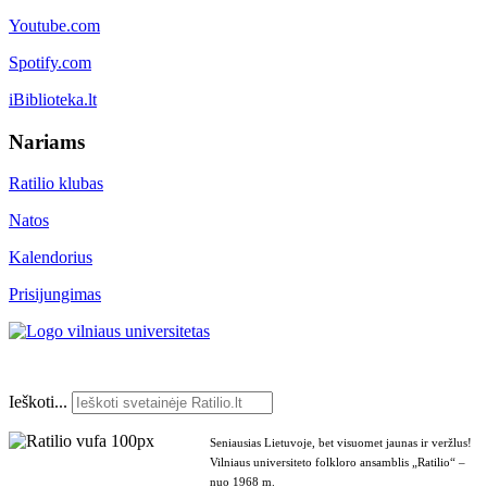
Youtube.com
Spotify.com
iBiblioteka.lt
Nariams
Ratilio klubas
Natos
Kalendorius
Prisijungimas
Ieškoti...
Seniausias Lietuvoje, bet visuomet jaunas ir veržlus!
Vilniaus universiteto folkloro ansamblis „Ratilio“ –
nuo 1968 m.