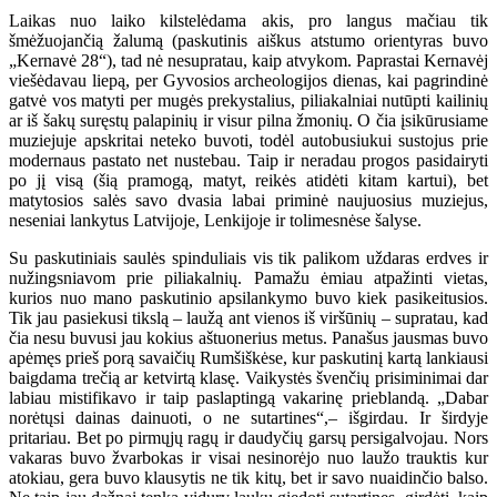
Laikas nuo laiko kilstelėdama akis, pro langus mačiau tik
šmėžuojančią žalumą (paskutinis aiškus atstumo orientyras buvo
„Kernavė 28“), tad nė nesupratau, kaip atvykom. Paprastai Kernavėj
viešėdavau liepą, per Gyvosios archeologijos dienas, kai pagrindinė
gatvė vos matyti per mugės prekystalius, piliakalniai nutūpti kailinių
ar iš šakų suręstų palapinių ir visur pilna žmonių. O čia įsikūrusiame
muziejuje apskritai neteko buvoti, todėl autobusiukui sustojus prie
modernaus pastato net nustebau. Taip ir neradau progos pasidairyti
po jį visą (šią pramogą, matyt, reikės atidėti kitam kartui), bet
matytosios salės savo dvasia labai priminė naujuosius muziejus,
neseniai lankytus Latvijoje, Lenkijoje ir tolimesnėse šalyse.
Su paskutiniais saulės spinduliais vis tik palikom uždaras erdves ir
nužingsniavom prie piliakalnių. Pamažu ėmiau atpažinti vietas,
kurios nuo mano paskutinio apsilankymo buvo kiek pasikeitusios.
Tik jau pasiekusi tikslą – laužą ant vienos iš viršūnių – supratau, kad
čia nesu buvusi jau kokius aštuonerius metus. Panašus jausmas buvo
apėmęs prieš porą savaičių Rumšiškėse, kur paskutinį kartą lankiausi
baigdama trečią ar ketvirtą klasę. Vaikystės švenčių prisiminimai dar
labiau mistifikavo ir taip paslaptingą vakarinę prieblandą. „Dabar
norėtųsi dainas dainuoti, o ne sutartines“,– išgirdau. Ir širdyje
pritariau. Bet po pirmųjų ragų ir daudyčių garsų persigalvojau. Nors
vakaras buvo žvarbokas ir visai nesinorėjo nuo laužo trauktis kur
atokiau, gera buvo klausytis ne tik kitų, bet ir savo nuaidinčio balso.