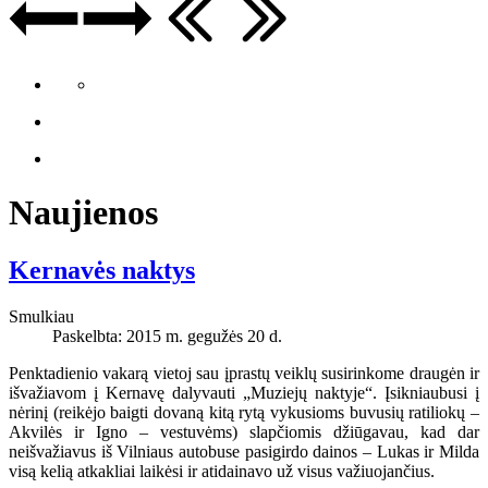
Naujienos
Kernavės naktys
Smulkiau
Paskelbta: 2015 m. gegužės 20 d.
Penktadienio vakarą vietoj sau įprastų veiklų susirinkome draugėn ir
išvažiavom į Kernavę dalyvauti „Muziejų naktyje“. Įsikniaubusi į
nėrinį (reikėjo baigti dovaną kitą rytą vykusioms buvusių ratiliokų –
Akvilės ir Igno – vestuvėms) slapčiomis džiūgavau, kad dar
neišvažiavus iš Vilniaus autobuse pasigirdo dainos – Lukas ir Milda
visą kelią atkakliai laikėsi ir atidainavo už visus važiuojančius.