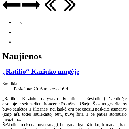
Naujienos
„Ratilio“ Kaziuko mugėje
Smulkiau
Paskelbta: 2016 m. kovo 16 d.
„Ratilio“ Kaziuke dalyvavo dvi dienas: šeštadienį šventinėje
eisenoje ir sekmadienį koncerte Rotušės aikštėje. Šios mugės dienos
buvo saulėtos ir šiltesnės, nei laukė orų prognozių neskaitę asmenys
(kaip aš), todėl saulėkaitoj būtų buvę šilta ir be paties storiausio
megztinio.
Šeštadienio eisena buvo smagi, bet gana ilgai užtruko, ir manau, kad