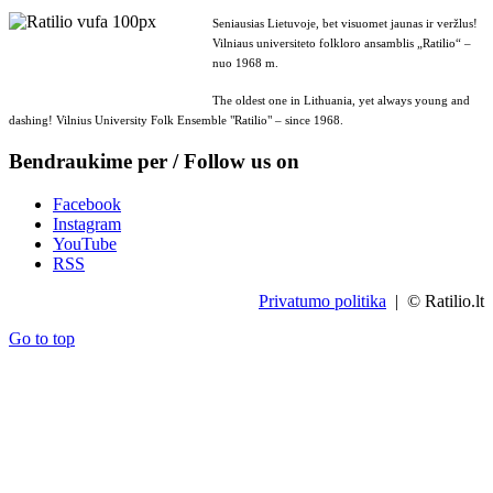
Seniausias Lietuvoje, bet visuomet jaunas ir veržlus!
Vilniaus universiteto folkloro ansamblis „Ratilio“ –
nuo 1968 m.
The oldest one in Lithuania, yet always young and
dashing! Vilnius University Folk Ensemble "Ratilio" – since 1968.
Bendraukime per / Follow us on
Facebook
Instagram
YouTube
RSS
Privatumo politika
| © Ratilio.lt
Go to top