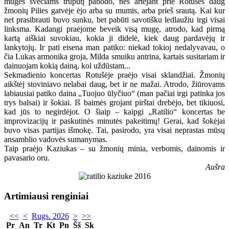
mugės svečiams truputį pabodo, nes artėjant prie Rotušės daug
žmonių Pilies gatvėje ėjo arba su mumis, arba prieš srautą. Kai kur
net prasibrauti buvo sunku, bet pabūti savotišku ledlaužiu irgi visai
linksma. Kadangi praėjome beveik visą mugę, atrodo, kad pirmą
kartą aiškiai suvokiau, kokia ji didelė, kiek daug pardavėjų ir
lankytojų. Ir pati eisena man patiko: niekad tokioj nedalyvavau, o
čia Lukas armonika groja, Milda smuiku antrina, kartais susitariam ir
dainuojam kokią dainą, kol uždūstam...
Sekmadienio koncertas Rotušėje praėjo visai sklandžiai. Žmonių
aikštėj stoviniavo nelabai daug, bet ir ne mažai. Atrodo, žiūrovams
labiausiai patiko daina „Tuojuo ūlyčiuo“ (man pačiai irgi patinka jos
trys balsai) ir šokiai. Iš baimės grojant pirštai drebėjo, bet tikiuosi,
kad jūs to negirdėjot. O šiaip – kaipgi „Ratilio“ koncertas be
improvizacijų ir paskutinės minutės pakeitimų! Gerai, kad šokėjai
buvo visas partijas išmokę. Tai, pasirodo, yra visai neprastas mūsų
ansamblio vadovės sumanymas.
Taip praėjo Kaziukas – su žmonių minia, verbomis, dainomis ir
pavasario oru.
Aušra
Artimiausi renginiai
<<
<
Rugs. 2026
>
>>
Pr
An
Tr
Kt
Pn
Šš
Sk