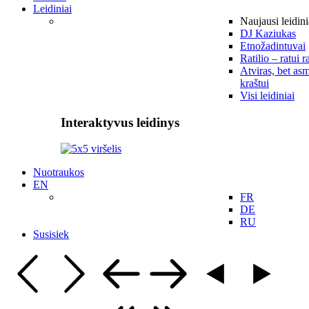
Leidiniai
Naujausi leidini
DJ Kaziukas
Etnožadintuvai
Ratilio – ratui r
Atviras, bet asm
kraštui
Visi leidiniai
Interaktyvus leidinys
Nuotraukos
EN
FR
DE
RU
Susisiek