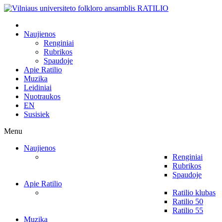
Naujienos
Renginiai
Rubrikos
Spaudoje
Apie Ratilio
Muzika
Leidiniai
Nuotraukos
EN
Susisiek
Menu
Naujienos
Renginiai
Rubrikos
Spaudoje
Apie Ratilio
Ratilio klubas
Ratilio 50
Ratilio 55
Muzika