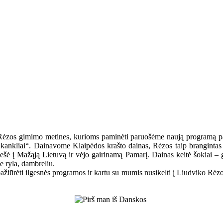
ėzos gimimo metines, kurioms paminėti paruošėme naują programą pav
 kankliai“. Dainavome Klaipėdos krašto dainas, Rėzos taip brangintas 
ešė į Mažąją Lietuvą ir vėjo gairinamą Pamarį. Dainas keitė šokiai – g
e ryla, dambreliu.
pažiūrėti ilgesnės programos ir kartu su mumis nusikelti į Liudviko Rėz