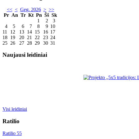
<<
<
Geg. 2026
>
>>
Pr
An
Tr
Kt
Pn
Šš
Sk
1
2
3
4
5
6
7
8
9
10
11
12
13
14
15
16
17
18
19
20
21
22
23
24
25
26
27
28
29
30
31
Naujausi leidiniai
Visi leidiniai
Ratilio
Ratilio 55