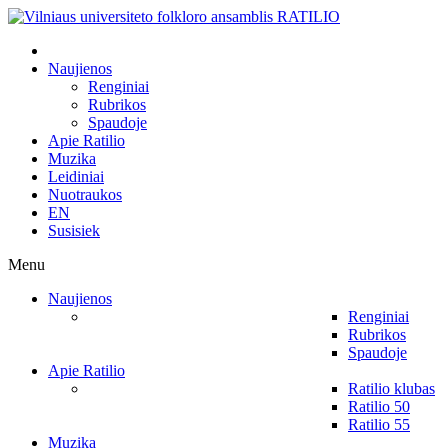
Naujienos
Renginiai
Rubrikos
Spaudoje
Apie Ratilio
Muzika
Leidiniai
Nuotraukos
EN
Susisiek
Menu
Naujienos
Renginiai
Rubrikos
Spaudoje
Apie Ratilio
Ratilio klubas
Ratilio 50
Ratilio 55
Muzika