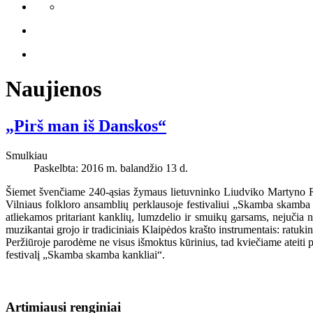
Naujienos
„Pirš man iš Danskos“
Smulkiau
Paskelbta: 2016 m. balandžio 13 d.
Šiemet švenčiame 240-ąsias žymaus lietuvninko Liudviko Martyno R
Vilniaus folkloro ansamblių perklausoje festivaliui „Skamba skamba
atliekamos pritariant kanklių, lumzdelio ir smuikų garsams, nejučia n
muzikantai grojo ir tradiciniais Klaipėdos krašto instrumentais: ratukin
Peržiūroje parodėme ne visus išmoktus kūrinius, tad kviečiame ateiti 
festivalį „Skamba skamba kankliai“.
Artimiausi renginiai