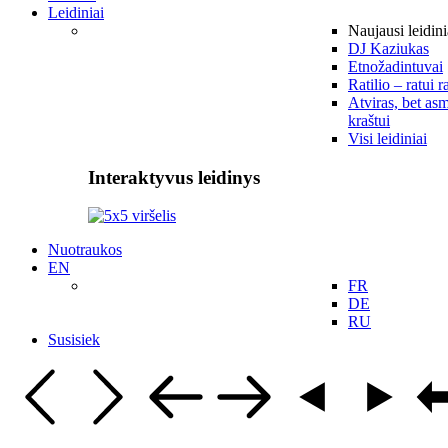
Leidiniai
Naujausi leidini
DJ Kaziukas
Etnožadintuvai
Ratilio – ratui r
Atviras, bet asm
kraštui
Visi leidiniai
Interaktyvus leidinys
Nuotraukos
EN
FR
DE
RU
Susisiek