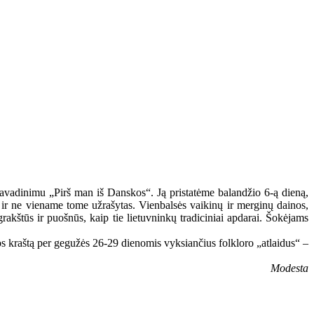
adinimu „Pirš man iš Danskos“. Ją pristatėme balandžio 6-ą dieną,
ir ne viename tome užrašytas. Vienbalsės vaikinų ir merginų dainos,
rakštūs ir puošnūs, kaip tie lietuvninkų tradiciniai apdarai. Šokėjams
os kraštą per gegužės 26-29 dienomis vyksiančius folkloro „atlaidus“ –
Modesta