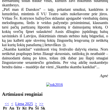
Bernardinų sodas traukė visus, kuriuos žavi išskirtinis sutartinių
skambesys.
„Pirš man iš Danskos“ – taip, pritariant smuikui, kanklėms ir
lumzdeliui, mintimis iš VU Teatro salės nukeliavome prie jūros.
Vėliau Šv. Kotrynos bažnyčios skliautai apsigaubė vienbalsių dainų
melodingumu, širdis ir veidus pažymėjo prisiminimai, klausantis
tarsi pačių partizanų lūpomis skaitomų ir dainuojamų tekstų. O
kokių svečių šįmet sulaukėm! Ausis džiugino įspūdingų balsų
savininkės iš Latvijos, išskirtiniais ritmais stebino italų būgneliai, o
ką jau kalbėti apie slovėnų šokių žingsnelių lengvumą (ir netikėtą
kai kurių šokių panašumą į lietuviškus :)).
„Skamba kankliai“ vainikuoti visų festivalio dalyvių eisena. Nors
netikėtai prapliupęs lietus žliaugė skruostais, ratiliokų jis neatbaidė –
dainuodami dainą po kitos, toliau (tik dabar jau šlapi) smagiai
žingsniavome senamiesčio grindiniu. Per visą aikštę nuskambėjo
bendra daina – nuaidėjo dar vieni „Skamba skamba kankliai“...
Agnė
Artimiausi renginiai
<<
<
Liepa 2025
>
>>
Pr
An
Tr
Kt
Pn
Šš
Sk