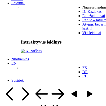
Leidiniai
Naujausi leidini
DJ Kaziukas
Etnožadintuvai
Ratilio – ratui r
Atviras, bet asm
kraštui
Visi leidiniai
Interaktyvus leidinys
Nuotraukos
EN
FR
DE
RU
Susisiek