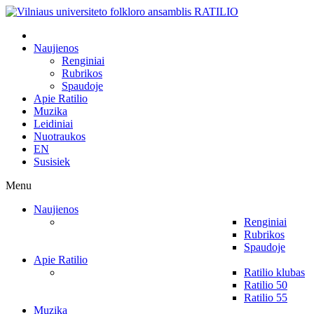
Naujienos
Renginiai
Rubrikos
Spaudoje
Apie Ratilio
Muzika
Leidiniai
Nuotraukos
EN
Susisiek
Menu
Naujienos
Renginiai
Rubrikos
Spaudoje
Apie Ratilio
Ratilio klubas
Ratilio 50
Ratilio 55
Muzika