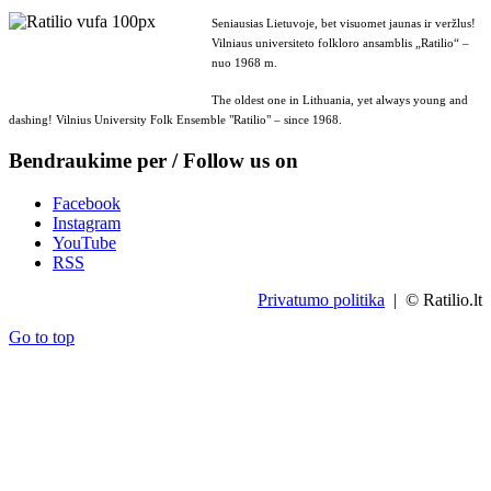
Seniausias Lietuvoje, bet visuomet jaunas ir veržlus!
Vilniaus universiteto folkloro ansamblis „Ratilio“ –
nuo 1968 m.
The oldest one in Lithuania, yet always young and
dashing! Vilnius University Folk Ensemble "Ratilio" – since 1968.
Bendraukime per / Follow us on
Facebook
Instagram
YouTube
RSS
Privatumo politika
| © Ratilio.lt
Go to top