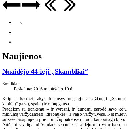
Naujienos
Nuaidėjo 44-ieji „Skambliai“
Smulkiau
Paskelbta: 2016 m. birželio 10 d.
Kaip ir kasmet, akys ir ausys negalėjo atsidžiaugti „Skamba
kanklių“ garsų, spalvų ir ritmų gausa.
Pradėjom su trenksmu – ir vyresni, ir jaunesni parodė savo kojų
miklumą varžydamiesi „drabnukės“ ir valso varžytuvėse. Net mudvi
su sese prisijungėm prie norinčių patrepsėti – uoj, kaip smagu buvo!
Artėjant savaitgaliui Vilniaus senamiestis aidėjo nuo vyrų balsų, o