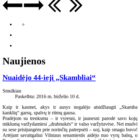
Naujienos
Nuaidėjo 44-ieji „Skambliai“
Smulkiau
Paskelbta: 2016 m. birželio 10 d.
Kaip ir kasmet, akys ir ausys negalėjo atsidžiaugti „Skamba
kanklių“ garsų, spalvų ir ritmų gausa.
Pradėjom su trenksmu – ir vyresni, ir jaunesni parodė savo kojų
miklumą varžydamiesi „drabnukės“ ir valso varžytuvėse. Net mudvi
su sese prisijungėm prie norinčių patrepsėti – uoj, kaip smagu buvo!
Artėjant savaitgaliui Vilniaus senamiestis aidėjo nuo vyrų balsų, o