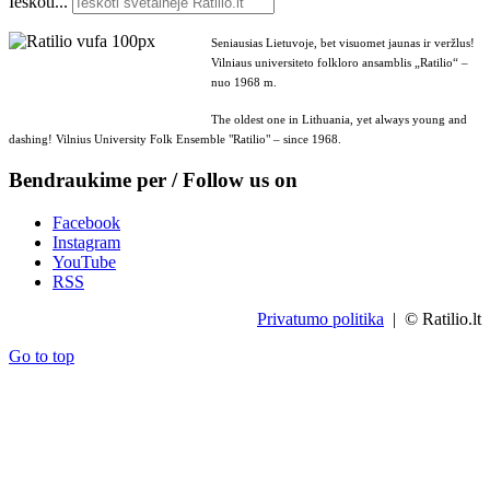
Ieškoti...
Seniausias Lietuvoje, bet visuomet jaunas ir veržlus!
Vilniaus universiteto folkloro ansamblis „Ratilio“ –
nuo 1968 m.
The oldest one in Lithuania, yet always young and
dashing! Vilnius University Folk Ensemble "Ratilio" – since 1968.
Bendraukime per / Follow us on
Facebook
Instagram
YouTube
RSS
Privatumo politika
| © Ratilio.lt
Go to top