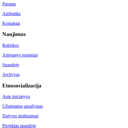
Parama
Atributika
Kontaktai
Naujienos
Rubrikos
Artėjantys renginiai
Spaudoje
Archyvas
Etnosocializacija
Apie iniciatyvą
Užsiėmimų aprašymas
Dalyvių atsiliepimai
Projektas spaudoje