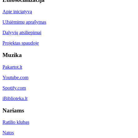
Apie iniciatyvą
Užsiėmimų aprašymas
Dalyvių atsiliepimai
Projektas spaudoje
Muzika
Pakartot.lt
Youtube.com
Spotify.com
iBiblioteka.lt
Nariams
Ratilio klubas
Natos