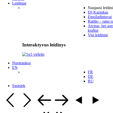
Leidiniai
Naujausi leidini
DJ Kaziukas
Etnožadintuvai
Ratilio – ratui r
Atviras, bet asm
kraštui
Visi leidiniai
Interaktyvus leidinys
Nuotraukos
EN
FR
DE
RU
Susisiek