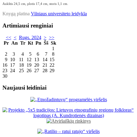
Aukštis 24,5 cm, plotis 17,4 cm, storis 1,1 cm.
Knygą platina
Vilniaus universiteto leidykla
Artimiausi renginiai
<<
<
Rugs. 2024
>
>>
Pr
An
Tr
Kt
Pn
Šš
Sk
1
2
3
4
5
6
7
8
9
10
11
12
13
14
15
16
17
18
19
20
21
22
23
24
25
26
27
28
29
30
Naujausi leidiniai