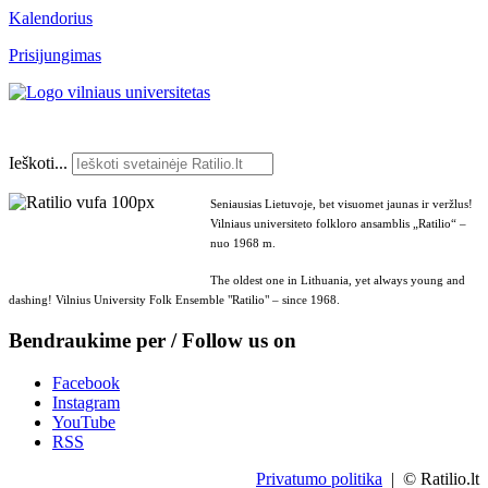
Kalendorius
Prisijungimas
Ieškoti...
Seniausias Lietuvoje, bet visuomet jaunas ir veržlus!
Vilniaus universiteto folkloro ansamblis „Ratilio“ –
nuo 1968 m.
The oldest one in Lithuania, yet always young and
dashing! Vilnius University Folk Ensemble "Ratilio" – since 1968.
Bendraukime per / Follow us on
Facebook
Instagram
YouTube
RSS
Privatumo politika
| © Ratilio.lt