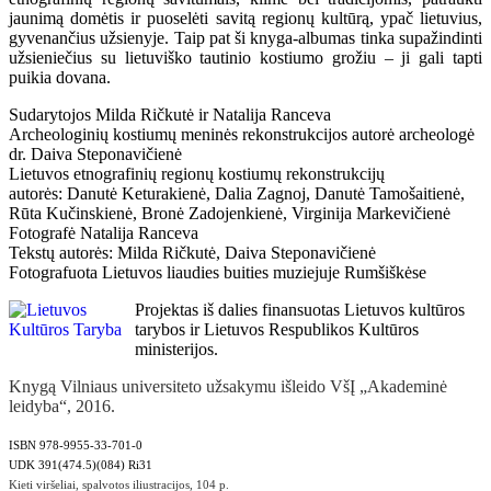
jaunimą domėtis ir puoselėti savitą regionų kultūrą, ypač lietuvius,
gyvenančius užsienyje. Taip pat ši knyga-albumas tinka supažindinti
užsieniečius su lietuviško tautinio kostiumo grožiu – ji gali tapti
puikia dovana.
Sudarytojos Milda Ričkutė ir Natalija Ranceva
Archeologinių kostiumų meninės rekonstrukcijos autorė archeologė
dr. Daiva Steponavičienė
Lietuvos etnografinių regionų kostiumų rekonstrukcijų
autorės: Danutė Keturakienė, Dalia Zagnoj, Danutė Tamošaitienė,
Rūta Kučinskienė, Bronė Zadojenkienė, Virginija Markevičienė
Fotografė Natalija Ranceva
Tekstų autorės: Milda Ričkutė, Daiva Steponavičienė
Fotografuota Lietuvos liaudies buities muziejuje Rumšiškėse
Projektas iš dalies finansuotas Lietuvos kultūros
tarybos ir Lietuvos Respublikos Kultūros
ministerijos.
Knygą Vilniaus universiteto užsakymu išleido VšĮ „Akademinė
leidyba“, 2016.
ISBN 978-9955-33-701-0
UDK 391(474.5)(084) Ri31
Kieti viršeliai, spalvotos iliustracijos, 104 p.