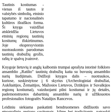
Tautinis kostiumas -
vienas iš tautos ir
valstybės simbolių, etninio
tapatumo ir nacionalinės
kultūros išraiškos forma.
Ši knyga vaizdžiai
atskleidžia Lietuvos
etninių regionų tautinių
kostiumų išskirtinumus.
Joje ekspresyviomis
nuotraukomis parodomas
tautinių drabužių grožis,
raštų ir spalvų įvairovė.
Knygoje lietuvių ir anglų kalbomis trumpai aprašyta istorinė folkloro
ansamblio „Ratilio" tautinių drabužių kaita su buvusių ansamblio
narių liudijimais. Didžioji knygos dalis – nuotraukos,
kuriose, suskirstytose į 6 skyrius (Archeologiniai drabužiai,
Aukštaitijos, Žemaitijos, Mažosios Lietuvos, Dzūkijos ir Suvalkijos
regionų kostiumai), vaizduojami pilni kostiumai ir jų detalės,
pademonstruotos dabartinių ansamblio narių ir užfiksuotos
profesionalios fotografės Natalijos Rancevos.
Leidiniu siekiama paskatinti bendruomenes didžiuotis savo
etnografinių regionų savitumais, kilme bei tradicijomis, patraukti