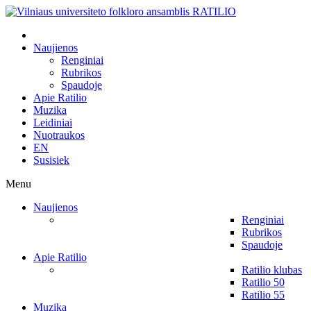
Naujienos
Renginiai
Rubrikos
Spaudoje
Apie Ratilio
Muzika
Leidiniai
Nuotraukos
EN
Susisiek
Menu
Naujienos
Renginiai
Rubrikos
Spaudoje
Apie Ratilio
Ratilio klubas
Ratilio 50
Ratilio 55
Muzika