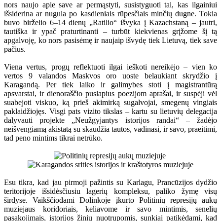
nors naujo apie save ar permąstyti, susistyguoti tai, kas ilgainiui
išsiderina ar nugula po kasdieniais rūpesčiais minčių dugne. Tokia
buvo birželio 6–14 dienų „Ratilio“ išvyka į Kazachstaną – jautri,
tautiška ir ypač praturtinanti – turbūt kiekvienas grįžome šį tą
apgalvoję, ko nors pasisėmę ir naujaip išvydę tiek Lietuvą, tiek save
pačius.
Viena vertus, progų reflektuoti ilgai ieškoti nereikėjo – vien ko
vertos 9 valandos Maskvos oro uoste belaukiant skrydžio į
Karagandą. Per tiek laiko ir galimybes stoti į magistrantūrą
apsvarstai, ir dienoraščio puslapius poezijom aprašai, ir suspėji vėl
suabejoti viskuo, ką prieš akimirką sugalvojai, smegenų vingiais
paklaidžiojęs. Visgi pats vizito tikslas – kartu su lietuvių delegacija
dalyvauti projekte „Neužgyjantys istorijos randai“ – žadėjo
neišvengiamą akistatą su skaudžia tautos, vadinasi, ir savo, praeitimi,
tad peno mintims tikrai netrūko.
Esu tikra, kad jau pirmoji pažintis su Karlagu, Prancūzijos dydžio
teritorijoje išsidėsčiusiu lagerių kompleksu, paliko žymę visų
širdyse. Vaikščiodami Dolinkoje įkurto Politinių represijų aukų
muziejaus koridoriais, keliavome ir savo mintimis, senelių
pasakojimais, istorijos žinių nuotrupomis, sunkiai patikėdami, kad