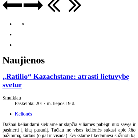
Naujienos
„Ratilio“ Kazachstane: atrasti lietuvybę
svetur
Smulkiau
Paskelbta: 2017 m. liepos 19 d.
Kelionės
Dažnai keliaudami siekiame ar slapčia viliamės pabėgti nuo savęs ir
pasinerti į kitą pasaulį. Tačiau ne visos kelionės sukasi apie
kito
pažinimą; kartais (o gal ir visada) išvykstame tikėdamiesi sužinoti ką