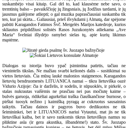
suskambėjo visai kitaip. Gal dėl to, kad klausėme nebe savo, o
tremtinių balso – pavaikščioję jų žingsniais, jų žodžius tardami, ir jų
jausmus galėjome atliepti; o gal muzika paprasčiausiai suskamba tik
ten, kur jai skirta... Galiausiai, prieš išvykdami į Almatą, dar spėjome
pabūti Karagandos Fatimos Švč. Mergelės Marijos katedroje, kurios
skliautus pripildžiusi solistės Rasos Juzukonytės atliekama „Ave
Maria“ švelniai išlydėjo ramybei sielas tų, apie kurių likimus
mąstėme.
Dialogas su istorija buvo ypač įsimintina patirtis, tačiau ne
vienintelis tikslas. Ne mažiau svarbi kelionės dalis – susitikimai su
vietos lietuviais. Čia mūsų laukė malonios staigmenos. Karagandos
lietuvių bendruomenės LITUANICA namai – tikra lietuviška oazė
Vidurio Azijoje: čia ir darželis, ir sodelis, ir sūpuoklės, ir pirkelė, o
stalas nukrautas vaišėmis ne prasčiau nei pas močiutę kaime –
bulvės garuoja, ridikėliai agurkėliai traška čiauškančiose burnose, o
pirštai tuosyk nežino į kaimišką pyragą ar cukruotus sausainius
taikytis. Tačiau dainos ir pagyros buvo dedikuotos ne tik
šeimininkei, bet ir LITUANICOS nariui Vytautui, mat jis ne tik
lietuviškai kalba, bet ir savo rankomis tikrus lietuviškus namus su
plūktine asla (ir gera akustika, išbandėme!) stato. Šv. Juozapo
bažnyčioje tarnaujantis kunigas – ne lietuvis, bet dėl mūsų Mišias