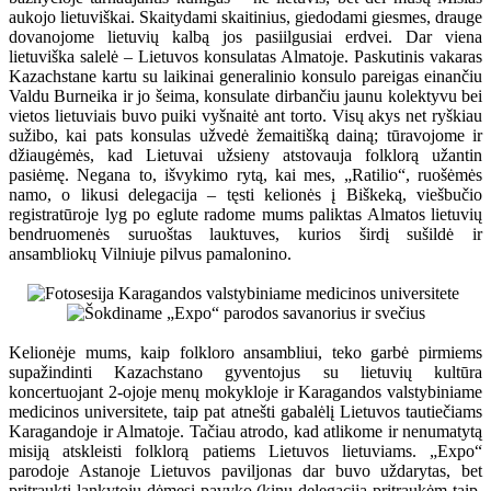
aukojo lietuviškai. Skaitydami skaitinius, giedodami giesmes, drauge
dovanojome lietuvių kalbą jos pasiilgusiai erdvei. Dar viena
lietuviška salelė – Lietuvos konsulatas Almatoje. Paskutinis vakaras
Kazachstane kartu su laikinai generalinio konsulo pareigas einančiu
Valdu Burneika ir jo šeima, konsulate dirbančiu jaunu kolektyvu bei
vietos lietuviais buvo puiki vyšnaitė ant torto. Visų akys net ryškiau
sužibo, kai pats konsulas užvedė žemaitišką dainą; tūravojome ir
džiaugėmės, kad Lietuvai užsieny atstovauja folklorą užantin
pasiėmę. Negana to, išvykimo rytą, kai mes, „Ratilio“, ruošėmės
namo, o likusi delegacija – tęsti kelionės į Biškeką, viešbučio
registratūroje lyg po eglute radome mums paliktas Almatos lietuvių
bendruomenės suruoštas lauktuves, kurios širdį sušildė ir
ansambliokų Vilniuje pilvus pamalonino.
Kelionėje mums, kaip folkloro ansambliui, teko garbė pirmiems
supažindinti Kazachstano gyventojus su lietuvių kultūra
koncertuojant 2-ojoje menų mokykloje ir Karagandos valstybiniame
medicinos universitete, taip pat atnešti gabalėlį Lietuvos tautiečiams
Karagandoje ir Almatoje. Tačiau atrodo, kad atlikome ir nenumatytą
misiją atskleisti folklorą patiems Lietuvos lietuviams. „Expo“
parodoje Astanoje Lietuvos paviljonas dar buvo uždarytas, bet
pritraukti lankytojų dėmesį pavyko (kinų delegaciją pritraukėm taip,