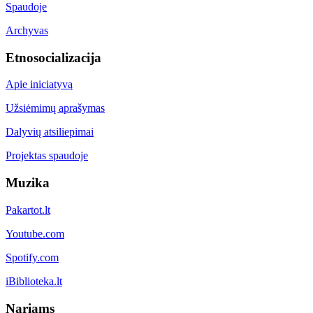
Spaudoje
Archyvas
Etnosocializacija
Apie iniciatyvą
Užsiėmimų aprašymas
Dalyvių atsiliepimai
Projektas spaudoje
Muzika
Pakartot.lt
Youtube.com
Spotify.com
iBiblioteka.lt
Nariams