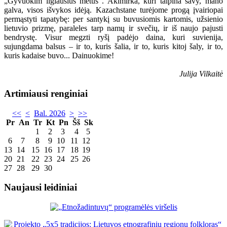
„Gyvuokim ilgiausius metus“. Akimirka, kuri talpina savy, mano
galva, visos išvykos idėją. Kazachstane turėjome progą įvairiopai
permąstyti tapatybę: per santykį su buvusiomis kartomis, užsienio
lietuvio prizmę, paraleles tarp namų ir svečių, ir iš naujo pajusti
bendrystę. Visur megzti ryšį padėjo daina, kuri suvienija,
sujungdama balsus – ir to, kuris šalia, ir to, kuris kitoj šaly, ir to,
kuris kadaise buvo... Dainuokime!
Julija Vilkaitė
Artimiausi renginiai
<<
<
Bal. 2026
>
>>
Pr
An
Tr
Kt
Pn
Šš
Sk
1
2
3
4
5
6
7
8
9
10
11
12
13
14
15
16
17
18
19
20
21
22
23
24
25
26
27
28
29
30
Naujausi leidiniai