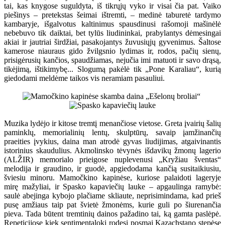
tai, kas knygose suguldyta, iš tikrųjų vyko ir visai čia pat. Vaiko
piešinys – pretekstas šeimai ištremti, – medinė taburetė tardymo
kambaryje, išgalvotus kaltinimus spausdinusi rašomoji mašinėlė
nebebuvo tik daiktai, bet tylūs liudininkai, prabylantys dėmesingai
akiai ir jautriai širdžiai, pasakojantys žuvusiųjų gyvenimus. Šaltose
kamerose niauraus gido žvilgsnio lydimas ir, rodos, pačių sienų,
prisigėrusių kančios, spaudžiamas, nejučia imi matuoti ir savo drąsą,
tikėjimą, ištikimybę... Slogumą pakėlė tik „Pone Karaliau“, kurią
giedodami meldėme taikos vis neramiam pasauliui.
Muzika lydėjo ir kitose tremtį menančiose vietose. Greta įvairių šalių
paminklų, memorialinių lentų, skulptūrų, savaip įamžinančių
praeities įvykius, daina man atrodė gyvas liudijimas, atgaivinantis
istorinius skaudulius. Akmolinsko tėvynės išdavikų žmonų lagerio
(ALŽIR) memorialo prieigose nuplevenusi „Kryžiau šventas“
melodija ir graudino, ir guodė, apgiedodama kančią susitaikiusiu,
šviesiu minoru. Mamočkino kapinėse, kuriose palaidoti lageryje
mirę mažyliai, ir Spasko kapaviečių lauke – apgaulinga ramybė:
saulė abejinga kybojo plačiame skliaute, neprisimindama, kad prieš
pusę amžiaus taip pat švietė žmonėms, kurie guli po šiurenančia
pieva. Tada būtent tremtinių dainos pažadino tai, ką gamta paslėpė.
Repeticijose kiek sentimentaloki rodęsi posmai Kazachstano stepėse