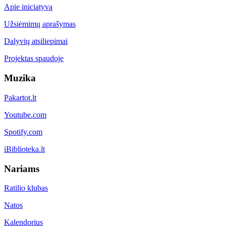
Apie iniciatyvą
Užsiėmimų aprašymas
Dalyvių atsiliepimai
Projektas spaudoje
Muzika
Pakartot.lt
Youtube.com
Spotify.com
iBiblioteka.lt
Nariams
Ratilio klubas
Natos
Kalendorius