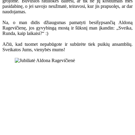
grojome. Buvusios ratiliokės dairėsi, ar tik ne jų kostiumais mes
pasidabinę, o jei savojo neužmatė, teiravosi, kur jis prapuolęs, ar dar
naudojamas.
Na, o man didis džiaugsmas pamatyti besišypsančią Aldoną
Ragevičienę, jos gyvybingą mostą ir šūksnį man įkandin: „Sveika,
Runda, kaip laikaisi?“ :)
Ačiū, kad tuomet nepabūgote ir subūrėte tiek puikių ansamblių.
Sveikatos Jums, vienybės mums!