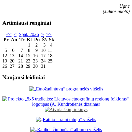
Ugnė
(Julitos nuotr.)
Artimiausi renginiai
<<
<
Spal. 2026
>
>>
Pr
An
Tr
Kt
Pn
Šš
Sk
1
2
3
4
5
6
7
8
9
10
11
12
13
14
15
16
17
18
19
20
21
22
23
24
25
26
27
28
29
30
31
Naujausi leidiniai