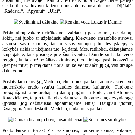
ansamblių Lietuvoje „Ratilio“. Po to Aldona Ragevičienė padėjo
susikurti ir vadovavo kitiems nuostabiems ansambliams: „Dijūtai“,
„Radastai“, „Apyniui“, „Ūlai“.
Prisiminimų vakare netrūko nei įvairiausių pasakojimų, nei dainų,
šokių, nei juoko ar užplūdusių ašarų. Kiekvieno ansamblio atstovai
atsinešė savo istorijas, tačiau visus vienijo jubiliatės įskiepytas
kokybės siekis ir tikėjimas tuo, ką darai. Mes, ratiliokai, džiaugiamės
kaip galėję, taip prisidėję prie šios šventės: Damilė su Luku vedė
renginį, Julita įamžino šiltas akimirkas, Goda ir Inga pasitiko svečius
(net per mūsų pirmą dainą uoliai laukė vėluojančiųjų :)), visi drauge
dainavome.
Pristatydama knygą „Medeina, elniai mus paliko“, autorė akcentavo
moteriškojo prado svarbą liaudies dainose, kultūroje. Turėjome
progą išgirsti apie archajišką dainų prigimtį ir kodėl, anot Aldonos
Ragevičienės, taip retai liaudies dainose sutinkame elnę devyniaragę
(įprasta, jog dažniausiai apdainuojame elnią). Daugiau įdomių
įžvalgų prašome ieškoti „Medeina, elniai mus paliko“.
Po to laukė ir tortas! Visi vaišinomės, traukėme dainas, šokome,