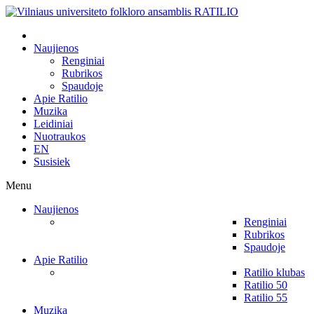
Naujienos
Renginiai
Rubrikos
Spaudoje
Apie Ratilio
Muzika
Leidiniai
Nuotraukos
EN
Susisiek
Menu
Naujienos
Renginiai
Rubrikos
Spaudoje
Apie Ratilio
Ratilio klubas
Ratilio 50
Ratilio 55
Muzika