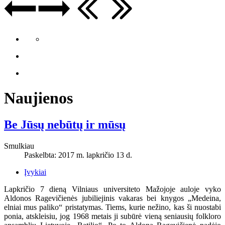
Naujienos
Be Jūsų nebūtų ir mūsų
Smulkiau
Paskelbta: 2017 m. lapkričio 13 d.
Įvykiai
Lapkričio 7 dieną Vilniaus universiteto Mažojoje auloje vyko
Aldonos Ragevičienės jubiliejinis vakaras bei knygos „Medeina,
elniai mus paliko“ pristatymas. Tiems, kurie nežino, kas ši nuostabi
ponia, atskleisiu, jog 1968 metais ji subūrė vieną seniausių folkloro