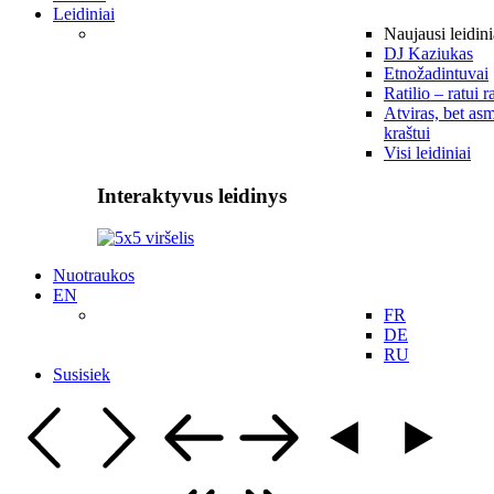
Leidiniai
Naujausi leidini
DJ Kaziukas
Etnožadintuvai
Ratilio – ratui r
Atviras, bet asm
kraštui
Visi leidiniai
Interaktyvus leidinys
Nuotraukos
EN
FR
DE
RU
Susisiek