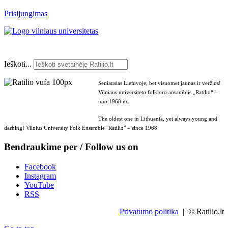
Prisijungimas
Ieškoti...
Seniausias Lietuvoje, bet visuomet jaunas ir veržlus!
Vilniaus universiteto folkloro ansamblis „Ratilio“ –
nuo 1968 m.
The oldest one in Lithuania, yet always young and
dashing! Vilnius University Folk Ensemble "Ratilio" – since 1968.
Bendraukime per / Follow us on
Facebook
Instagram
YouTube
RSS
Privatumo politika
| © Ratilio.lt