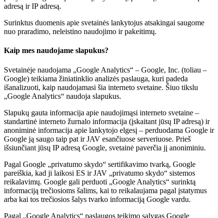
adresą ir IP adresą.
Surinktus duomenis apie svetainės lankytojus atsakingai saugome
nuo praradimo, neleistino naudojimo ir pakeitimų.
Kaip mes naudojame slapukus?
Svetainėje naudojama „Google Analytics“ – Google, Inc. (toliau –
Google) teikiama žiniatinklio analizės paslauga, kuri padeda
išanalizuoti, kaip naudojamasi šia interneto svetaine. Šiuo tikslu
„Google Analytics“ naudoja slapukus.
Slapukų gauta informacija apie naudojimąsi interneto svetaine –
standartinė interneto žurnalo informacija (įskaitant jūsų IP adresą) ir
anoniminė informacija apie lankytojo elgesį – perduodama Google ir
Google ją saugo taip pat ir JAV esančiuose serveriuose. Prieš
išsiunčiant jūsų IP adresą Google, svetainė paverčia jį anoniminiu.
Pagal Google „privatumo skydo“ sertifikavimo tvarką, Google
pareiškia, kad ji laikosi ES ir JAV „privatumo skydo“ sistemos
reikalavimų. Google gali perduoti „Google Analytics“ surinktą
informaciją trečiosioms šalims, kai to reikalaujama pagal įstatymus
arba kai tos trečiosios šalys tvarko informaciją Google vardu.
Pagal „Google Analytics“ paslaugos teikimo sąlygas Google