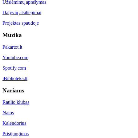
Užsiėmimų aprašymas
Dalyvių atsiliepimai
Projektas spaudoje
Muzika
Pakartot.lt
Youtube.com
Spotify.com
iBiblioteka.lt
Nariams
Ratilio klubas
Natos
Kalendorius
Prisijungimas