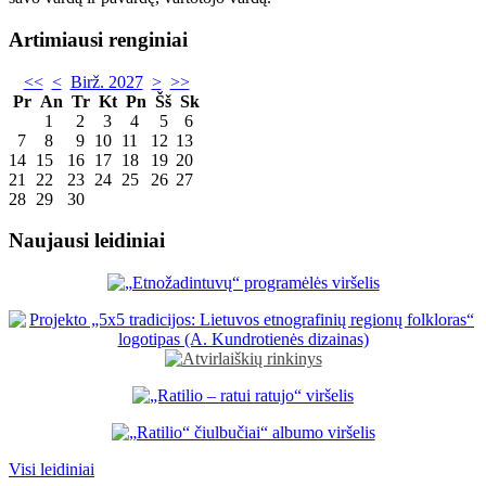
Artimiausi renginiai
<<
<
Birž. 2027
>
>>
Pr
An
Tr
Kt
Pn
Šš
Sk
1
2
3
4
5
6
7
8
9
10
11
12
13
14
15
16
17
18
19
20
21
22
23
24
25
26
27
28
29
30
Naujausi leidiniai
Visi leidiniai