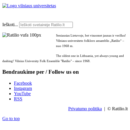
Ieškoti...
Seniausias Lietuvoje, bet visuomet jaunas ir veržlus!
Vilniaus universiteto folkloro ansamblis „Ratilio“ –
nuo 1968 m.
The oldest one in Lithuania, yet always young and
dashing! Vilnius University Folk Ensemble "Ratilio" – since 1968.
Bendraukime per / Follow us on
Facebook
Instagram
YouTube
RSS
Privatumo politika
| © Ratilio.lt
Go to top