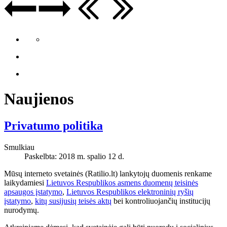
Naujienos
Privatumo politika
Smulkiau
Paskelbta: 2018 m. spalio 12 d.
Mūsų interneto svetainės (Ratilio.lt) lankytojų duomenis renkame
laikydamiesi
Lietuvos Respublikos asmens duomenų teisinės
apsaugos įstatymo
,
Lietuvos Respublikos elektroninių ryšių
įstatymo
,
kitų susijusių teisės aktų
bei kontroliuojančių institucijų
nurodymų.