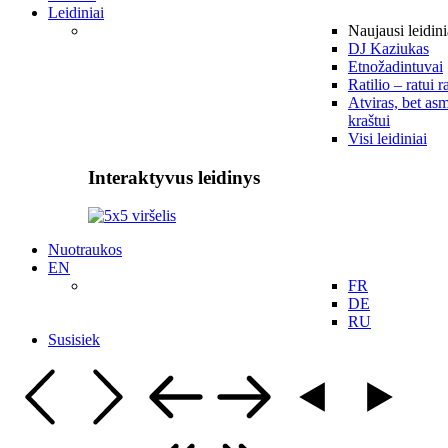
Leidiniai
Naujausi leidini
DJ Kaziukas
Etnožadintuvai
Ratilio – ratui r
Atviras, bet asm
kraštui
Visi leidiniai
Interaktyvus leidinys
Nuotraukos
EN
FR
DE
RU
Susisiek