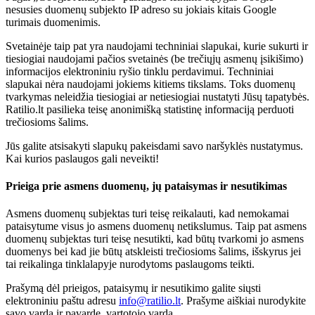
nesusies duomenų subjekto IP adreso su jokiais kitais Google
turimais duomenimis.
Svetainėje taip pat yra naudojami techniniai slapukai, kurie sukurti ir
tiesiogiai naudojami pačios svetainės (be trečiųjų asmenų įsikišimo)
informacijos elektroniniu ryšio tinklu perdavimui. Techniniai
slapukai nėra naudojami jokiems kitiems tikslams. Toks duomenų
tvarkymas neleidžia tiesiogiai ar netiesiogiai nustatyti Jūsų tapatybės.
Ratilio.lt pasilieka teisę anonimišką statistinę informaciją perduoti
trečiosioms šalims.
Jūs galite atsisakyti slapukų pakeisdami savo naršyklės nustatymus.
Kai kurios paslaugos gali neveikti!
Prieiga prie asmens duomenų, jų pataisymas ir nesutikimas
Asmens duomenų subjektas turi teisę reikalauti, kad nemokamai
pataisytume visus jo asmens duomenų netikslumus. Taip pat asmens
duomenų subjektas turi teisę nesutikti, kad būtų tvarkomi jo asmens
duomenys bei kad jie būtų atskleisti trečiosioms šalims, išskyrus jei
tai reikalinga tinklalapyje nurodytoms paslaugoms teikti.
Prašymą dėl prieigos, pataisymų ir nesutikimo galite siųsti
elektroniniu paštu adresu
info@ratilio.lt
. Prašyme aiškiai nurodykite
savo vardą ir pavardę, vartotojo vardą.