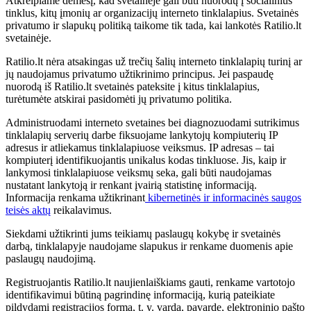
Atkreipiame dėmesį, kad svetainėje gali būti nuorodų į socialinius
tinklus, kitų įmonių ar organizacijų interneto tinklalapius. Svetainės
privatumo ir slapukų politiką taikome tik tada, kai lankotės Ratilio.lt
svetainėje.
Ratilio.lt nėra atsakingas už trečių šalių interneto tinklalapių turinį ar
jų naudojamus privatumo užtikrinimo principus. Jei paspaudę
nuorodą iš Ratilio.lt svetainės pateksite į kitus tinklalapius,
turėtumėte atskirai pasidomėti jų privatumo politika.
Administruodami interneto svetaines bei diagnozuodami sutrikimus
tinklalapių serverių darbe fiksuojame lankytojų kompiuterių IP
adresus ir atliekamus tinklalapiuose veiksmus. IP adresas – tai
kompiuterį identifikuojantis unikalus kodas tinkluose. Jis, kaip ir
lankymosi tinklalapiuose veiksmų seka, gali būti naudojamas
nustatant lankytoją ir renkant įvairią statistinę informaciją.
Informacija renkama užtikrinant
kibernetinės ir informacinės saugos
teisės aktų
reikalavimus.
Siekdami užtikrinti jums teikiamų paslaugų kokybę ir svetainės
darbą, tinklalapyje naudojame slapukus ir renkame duomenis apie
paslaugų naudojimą.
Registruojantis Ratilio.lt naujienlaiškiams gauti, renkame vartotojo
identifikavimui būtiną pagrindinę informaciją, kurią pateikiate
pildydami registracijos formą, t. y. vardą, pavardę, elektroninio pašto