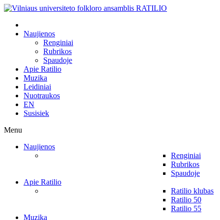
Naujienos
Renginiai
Rubrikos
Spaudoje
Apie Ratilio
Muzika
Leidiniai
Nuotraukos
EN
Susisiek
Menu
Naujienos
Renginiai
Rubrikos
Spaudoje
Apie Ratilio
Ratilio klubas
Ratilio 50
Ratilio 55
Muzika