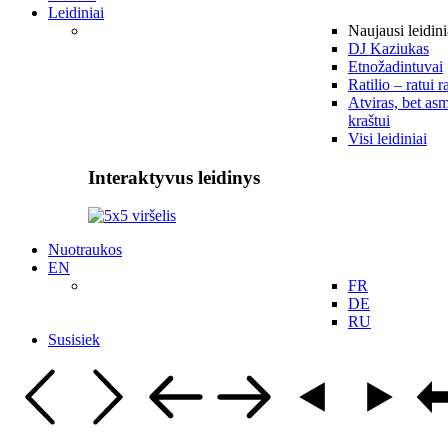
Leidiniai
Naujausi leidini
DJ Kaziukas
Etnožadintuvai
Ratilio – ratui r
Atviras, bet asm
kraštui
Visi leidiniai
Interaktyvus leidinys
Nuotraukos
EN
FR
DE
RU
Susisiek