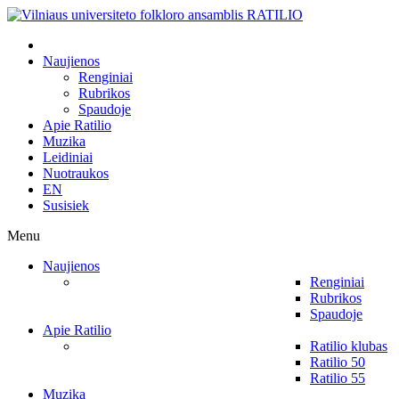
Naujienos
Renginiai
Rubrikos
Spaudoje
Apie Ratilio
Muzika
Leidiniai
Nuotraukos
EN
Susisiek
Menu
Naujienos
Renginiai
Rubrikos
Spaudoje
Apie Ratilio
Ratilio klubas
Ratilio 50
Ratilio 55
Muzika