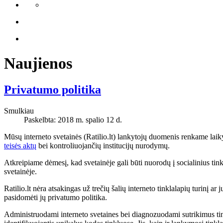
Naujienos
Privatumo politika
Smulkiau
Paskelbta: 2018 m. spalio 12 d.
Mūsų interneto svetainės (Ratilio.lt) lankytojų duomenis renkame lai
teisės aktų
bei kontroliuojančių institucijų nurodymų.
Atkreipiame dėmesį, kad svetainėje gali būti nuorodų į socialinius tinkl
svetainėje.
Ratilio.lt nėra atsakingas už trečių šalių interneto tinklalapių turinį a
pasidomėti jų privatumo politika.
Administruodami interneto svetaines bei diagnozuodami sutrikimus tink