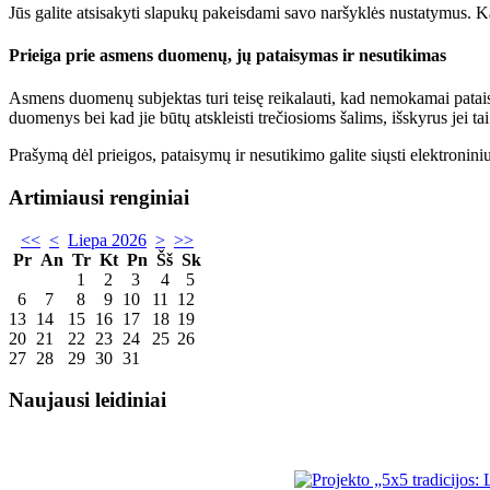
Jūs galite atsisakyti slapukų pakeisdami savo naršyklės nustatymus. Ka
Prieiga prie asmens duomenų, jų pataisymas ir nesutikimas
Asmens duomenų subjektas turi teisę reikalauti, kad nemokamai patai
duomenys bei kad jie būtų atskleisti trečiosioms šalims, išskyrus jei t
Prašymą dėl prieigos, pataisymų ir nesutikimo galite siųsti elektronin
Artimiausi renginiai
<<
<
Liepa 2026
>
>>
Pr
An
Tr
Kt
Pn
Šš
Sk
1
2
3
4
5
6
7
8
9
10
11
12
13
14
15
16
17
18
19
20
21
22
23
24
25
26
27
28
29
30
31
Naujausi leidiniai