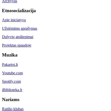
Archyvas
Etnosocializacija
Apie iniciatyvą
Užsiėmimų aprašymas
Dalyvių atsiliepimai
Projektas spaudoje
Muzika
Pakartot.lt
Youtube.com
Spotify.com
iBiblioteka.lt
Nariams
Ratilio klubas