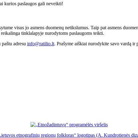
i kurios paslaugos gali neveikti!
sytume visus jo asmens duomenų netikslumus. Taip pat asmens duomenų s
ai reikalinga tinklalapyje nurodytoms paslaugoms teikti.
iu paštu adresu
info@ratilio.lt
. Prašyme aiškiai nurodykite savo vardą ir 