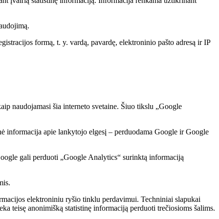
nt įvairią statistinę informaciją. Informacija renkama užtikrinant
naudojimą.
istracijos formą, t. y. vardą, pavardę, elektroninio pašto adresą ir IP
kaip naudojamasi šia interneto svetaine. Šiuo tikslu „Google
minė informacija apie lankytojo elgesį – perduodama Google ir Google
oogle gali perduoti „Google Analytics“ surinktą informaciją
mis.
ormacijos elektroniniu ryšio tinklu perdavimui. Techniniai slapukai
eka teisę anonimišką statistinę informaciją perduoti trečiosioms šalims.