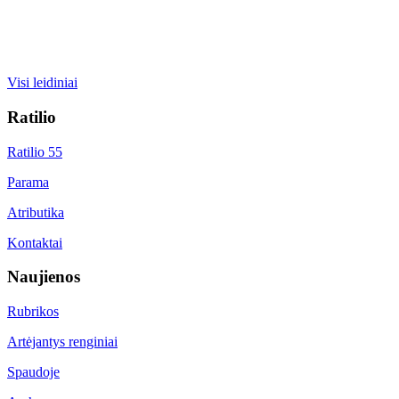
Visi leidiniai
Ratilio
Ratilio 55
Parama
Atributika
Kontaktai
Naujienos
Rubrikos
Artėjantys renginiai
Spaudoje