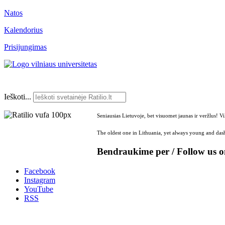
Natos
Kalendorius
Prisijungimas
Ieškoti...
Seniausias Lietuvoje, bet visuomet jaunas ir veržlus! V
The oldest one in Lithuania, yet always young and dash
Bendraukime per / Follow us 
Facebook
Instagram
YouTube
RSS