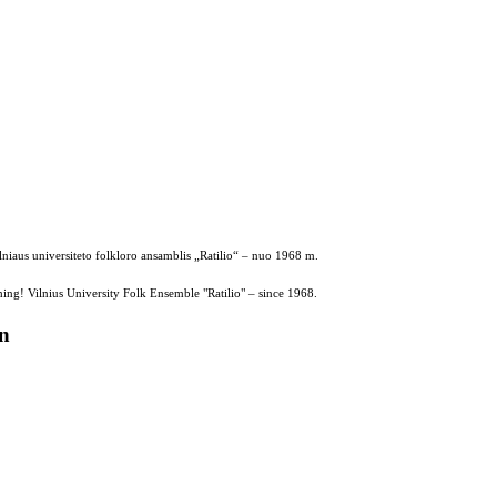
ilniaus universiteto folkloro ansamblis „Ratilio“ – nuo 1968 m.
ing! Vilnius University Folk Ensemble "Ratilio" – since 1968.
on