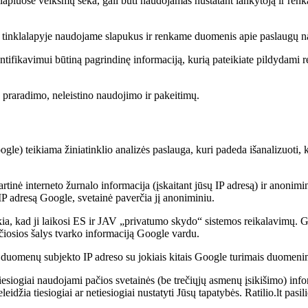
lalapiuose veiksmų seka, gali būti naudojamas nustatant lankytoją ir renka
ą, tinklalapyje naudojame slapukus ir renkame duomenis apie paslaugų 
ntifikavimui būtiną pagrindinę informaciją, kurią pateikiate pildydami reg
praradimo, neleistino naudojimo ir pakeitimų.
le) teikiama žiniatinklio analizės paslauga, kuri padeda išanalizuoti, 
artinė interneto žurnalo informacija (įskaitant jūsų IP adresą) ir anoni
 IP adresą Google, svetainė paverčia jį anoniminiu.
a, kad ji laikosi ES ir JAV „privatumo skydo“ sistemos reikalavimų. G
ečiosios šalys tvarko informaciją Google vardu.
duomenų subjekto IP adreso su jokiais kitais Google turimais duomeni
 tiesiogiai naudojami pačios svetainės (be trečiųjų asmenų įsikišimo) inf
ia tiesiogiai ar netiesiogiai nustatyti Jūsų tapatybės. Ratilio.lt pasili