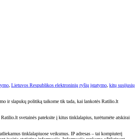
atymo
,
Lietuvos Respublikos elektroninių ryšių įstatymo
,
kitų susijusių
o ir slapukų politiką taikome tik tada, kai lankotės Ratilio.lt
tilio.lt svetainės pateksite į kitus tinklalapius, turėtumėte atskirai
atliekamus tinklalapiuose veiksmus. IP adresas – tai kompiuterį