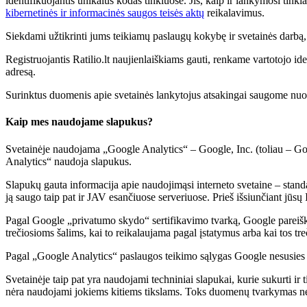
identifikuojantis unikalus kodas tinkluose. Jis, kaip ir lankymosi tink
kibernetinės ir informacinės saugos teisės aktų
reikalavimus.
Siekdami užtikrinti jums teikiamų paslaugų kokybę ir svetainės darb
Registruojantis Ratilio.lt naujienlaiškiams gauti, renkame vartotojo ide
adresą.
Surinktus duomenis apie svetainės lankytojus atsakingai saugome nuo 
Kaip mes naudojame slapukus?
Svetainėje naudojama „Google Analytics“ – Google, Inc. (toliau – Goog
Analytics“ naudoja slapukus.
Slapukų gauta informacija apie naudojimąsi interneto svetaine – stand
ją saugo taip pat ir JAV esančiuose serveriuose. Prieš išsiunčiant jūsų
Pagal Google „privatumo skydo“ sertifikavimo tvarką, Google pareiški
trečiosioms šalims, kai to reikalaujama pagal įstatymus arba kai tos tr
Pagal „Google Analytics“ paslaugos teikimo sąlygas Google nesusies 
Svetainėje taip pat yra naudojami techniniai slapukai, kurie sukurti ir
nėra naudojami jokiems kitiems tikslams. Toks duomenų tvarkymas neleidž