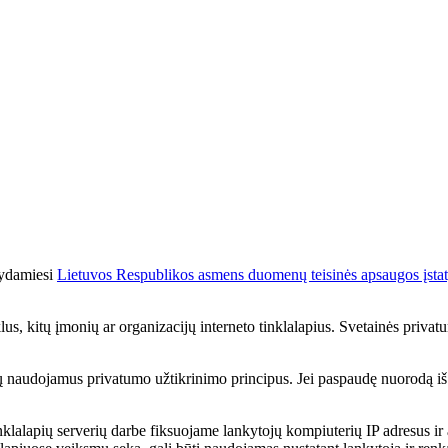
kydamiesi
Lietuvos Respublikos asmens duomenų teisinės apsaugos įst
us, kitų įmonių ar organizacijų interneto tinklalapius. Svetainės privatum
r jų naudojamus privatumo užtikrinimo principus. Jei paspaudę nuorodą iš Ra
lalapių serverių darbe fiksuojame lankytojų kompiuterių IP adresus ir 