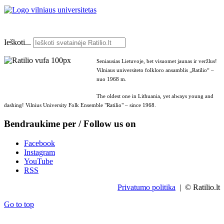
Ieškoti...
Seniausias Lietuvoje, bet visuomet jaunas ir veržlus!
Vilniaus universiteto folkloro ansamblis „Ratilio“ –
nuo 1968 m.
The oldest one in Lithuania, yet always young and
dashing! Vilnius University Folk Ensemble "Ratilio" – since 1968.
Bendraukime per / Follow us on
Facebook
Instagram
YouTube
RSS
Privatumo politika
| © Ratilio.lt
Go to top