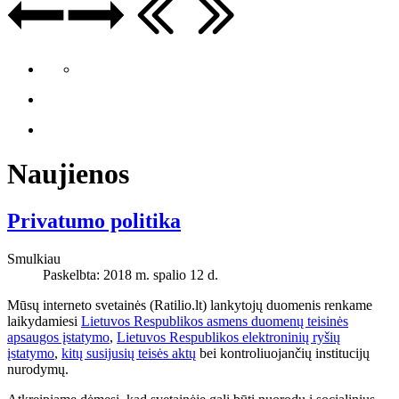
Naujienos
Privatumo politika
Smulkiau
Paskelbta: 2018 m. spalio 12 d.
Mūsų interneto svetainės (Ratilio.lt) lankytojų duomenis renkame
laikydamiesi
Lietuvos Respublikos asmens duomenų teisinės
apsaugos įstatymo
,
Lietuvos Respublikos elektroninių ryšių
įstatymo
,
kitų susijusių teisės aktų
bei kontroliuojančių institucijų
nurodymų.