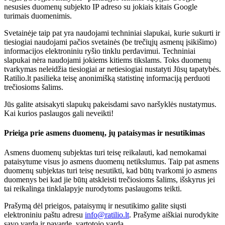
nesusies duomenų subjekto IP adreso su jokiais kitais Google
turimais duomenimis.
Svetainėje taip pat yra naudojami techniniai slapukai, kurie sukurti ir
tiesiogiai naudojami pačios svetainės (be trečiųjų asmenų įsikišimo)
informacijos elektroniniu ryšio tinklu perdavimui. Techniniai
slapukai nėra naudojami jokiems kitiems tikslams. Toks duomenų
tvarkymas neleidžia tiesiogiai ar netiesiogiai nustatyti Jūsų tapatybės.
Ratilio.lt pasilieka teisę anonimišką statistinę informaciją perduoti
trečiosioms šalims.
Jūs galite atsisakyti slapukų pakeisdami savo naršyklės nustatymus.
Kai kurios paslaugos gali neveikti!
Prieiga prie asmens duomenų, jų pataisymas ir nesutikimas
Asmens duomenų subjektas turi teisę reikalauti, kad nemokamai
pataisytume visus jo asmens duomenų netikslumus. Taip pat asmens
duomenų subjektas turi teisę nesutikti, kad būtų tvarkomi jo asmens
duomenys bei kad jie būtų atskleisti trečiosioms šalims, išskyrus jei
tai reikalinga tinklalapyje nurodytoms paslaugoms teikti.
Prašymą dėl prieigos, pataisymų ir nesutikimo galite siųsti
elektroniniu paštu adresu
info@ratilio.lt
. Prašyme aiškiai nurodykite
savo vardą ir pavardę, vartotojo vardą.