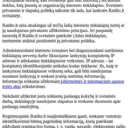
Atkreipiame dėmesį, kad svetainėje gali būti nuorodų į socialinius
tinklus, kitų įmonių ar organizacijų interneto tinklalapius. Svetainės
privatumo ir slapukų politiką taikome tik tada, kai lankotės Ratilio.lt
svetainėje.
Ratilio.lt nėra atsakingas už trečių šalių interneto tinklalapių turinį ar
jų naudojamus privatumo užtikrinimo principus. Jei paspaudę
nuorodą iš Ratilio.lt svetainės pateksite į kitus tinklalapius,
turėtumėte atskirai pasidomėti jų privatumo politika.
Administruodami interneto svetaines bei diagnozuodami sutrikimus
tinklalapių serverių darbe fiksuojame lankytojų kompiuterių IP
adresus ir atliekamus tinklalapiuose veiksmus. IP adresas – tai
kompiuterį identifikuojantis unikalus kodas tinkluose. Jis, kaip ir
lankymosi tinklalapiuose veiksmų seka, gali būti naudojamas
nustatant lankytoją ir renkant įvairią statistinę informaciją.
Informacija renkama užtikrinant
kibernetinės ir informacinės saugos
teisės aktų
reikalavimus.
Siekdami užtikrinti jums teikiamų paslaugų kokybę ir svetainės
darbą, tinklalapyje naudojame slapukus ir renkame duomenis apie
paslaugų naudojimą.
Registruojantis Ratilio.lt naujienlaiškiams gauti, renkame vartotojo
identifikavimui būtiną pagrindinę informaciją, kurią pateikiate
pildydami registracijos formą, t. y. vardą, pavardę, elektroninio pašto