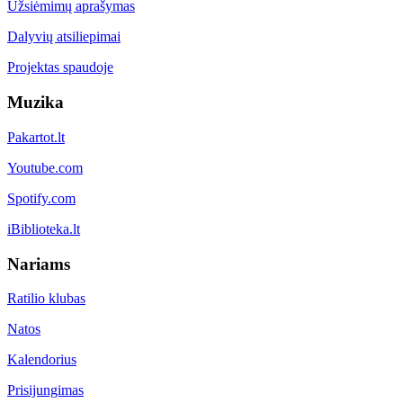
Užsiėmimų aprašymas
Dalyvių atsiliepimai
Projektas spaudoje
Muzika
Pakartot.lt
Youtube.com
Spotify.com
iBiblioteka.lt
Nariams
Ratilio klubas
Natos
Kalendorius
Prisijungimas