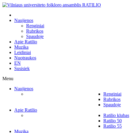
Naujienos
Renginiai
Rubrikos
Spaudoje
Apie Ratilio
Muzika
Leidiniai
Nuotraukos
EN
Susisiek
Menu
Naujienos
Renginiai
Rubrikos
Spaudoje
Apie Ratilio
Ratilio klubas
Ratilio 50
Ratilio 55
Muzika