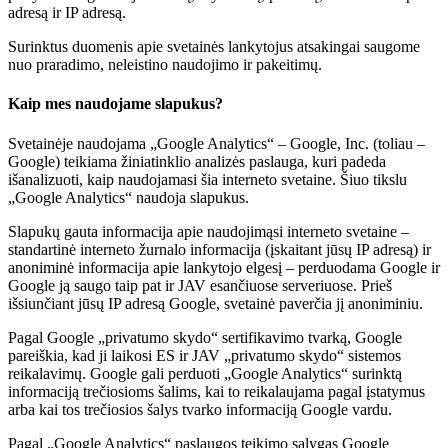
adresą ir IP adresą.
Surinktus duomenis apie svetainės lankytojus atsakingai saugome
nuo praradimo, neleistino naudojimo ir pakeitimų.
Kaip mes naudojame slapukus?
Svetainėje naudojama „Google Analytics“ – Google, Inc. (toliau –
Google) teikiama žiniatinklio analizės paslauga, kuri padeda
išanalizuoti, kaip naudojamasi šia interneto svetaine. Šiuo tikslu
„Google Analytics“ naudoja slapukus.
Slapukų gauta informacija apie naudojimąsi interneto svetaine –
standartinė interneto žurnalo informacija (įskaitant jūsų IP adresą) ir
anoniminė informacija apie lankytojo elgesį – perduodama Google ir
Google ją saugo taip pat ir JAV esančiuose serveriuose. Prieš
išsiunčiant jūsų IP adresą Google, svetainė paverčia jį anoniminiu.
Pagal Google „privatumo skydo“ sertifikavimo tvarką, Google
pareiškia, kad ji laikosi ES ir JAV „privatumo skydo“ sistemos
reikalavimų. Google gali perduoti „Google Analytics“ surinktą
informaciją trečiosioms šalims, kai to reikalaujama pagal įstatymus
arba kai tos trečiosios šalys tvarko informaciją Google vardu.
Pagal „Google Analytics“ paslaugos teikimo sąlygas Google