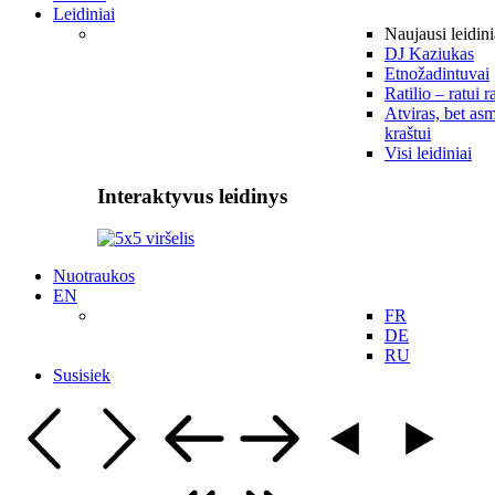
Leidiniai
Naujausi leidini
DJ Kaziukas
Etnožadintuvai
Ratilio – ratui r
Atviras, bet asm
kraštui
Visi leidiniai
Interaktyvus leidinys
Nuotraukos
EN
FR
DE
RU
Susisiek