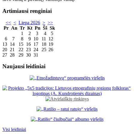
Artimiausi renginiai
<<
<
Liepa 2026
>
>>
Pr
An
Tr
Kt
Pn
Šš
Sk
1
2
3
4
5
6
7
8
9
10
11
12
13
14
15
16
17
18
19
20
21
22
23
24
25
26
27
28
29
30
31
Naujausi leidiniai
Visi leidiniai