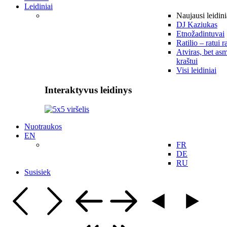
Leidiniai
Naujausi leidini
DJ Kaziukas
Etnožadintuvai
Ratilio – ratui r
Atviras, bet asm
kraštui
Visi leidiniai
Interaktyvus leidinys
Nuotraukos
EN
FR
DE
RU
Susisiek