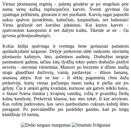
Vienas įdomiausių reginių – palmių giraitėse ar po stogeliais prie
namų sienų kažką rupšnojančios karvės. Šventi gyvūnai čia
ypatingai prižiūrimi, glostomi ir net puošiami. Karvių ragai papuošti
aukso spalvos juostelėmis, kabučiais, kaspinėliais, net balionais!
Viena gražuolė net karolius įsitaisiusi. Kai kurios karvės –
spalvotomis kanopomis ir net dažytu kailiu. Tikėsite ar ne – čia
gyvena
geltonjuodmargės
.
Kokia Indija spalvinga ir svetinga bene geriausiai pamatom
apsilankydami turguose. Delyje prekeiviai siūlė rankomis siuvinėtų
ploniausio kašmyro, lino, pašminos audinių. Drabužius turguje
pasimatuoti galima, tačiau kitų dydžių tokio paties drabužio prašyti
neverta – siuviniai vienetiniai. Maisore po brezento ir džiuto maišų
stogu glaudžiasi daržovių, vaisių pardavėjai – ištisos bananų,
ananasų alėjos. Kur ne kur – iš sėklų pagamintų
chna
dažų
prekeiviai, kurių vienas pačiumpa mano ranką ir piešia ant jos
gėlytę. Čia ir atskiri gėlių kvartalai, kuriuose ant gatvės telkšo balos,
o blausi šviesa traukia į kvapnių vainikų, rožių ir gvazdikų žiedų
kalnų karalystę. Prekeiviai klausia, kas mes tokie, iš kur atvykom.
Kas roželę padovanos, kas savo parduodamo cukraus kubelį išties
paragauti. Po pusvalandžio jau pasklidęs gandas, kad po turgų
klaidžioja 10 turistų.