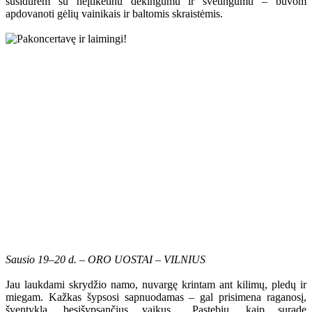
susidūrėm su neįtikėtinu dėkingumu ir svetingumu – buvom
apdovanoti gėlių vainikais ir baltomis skraistėmis.
Sausio 19–20 d. – ORO UOSTAI – VILNIUS
Jau laukdami skrydžio namo, nuvargę krintam ant kilimų, pledų ir
miegam. Kažkas šypsosi sapnuodamas – gal prisimena raganosį,
šventyklą, besišypsančius vaikus... Pastebiu, kaip suradę