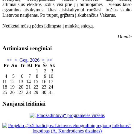
artimiausius elektros lizdus visi prie jų būriuojamės – vienas taiso
egzamino atsakymus, kitas atsiskaitymui ruošiasi, trečias skaito
Lietuvos naujienas. Po truputį grįžtam į skubančius Vakarus.
Netikėtai mūsų pėdos įklimpsta į minkštą sniegą.
Damilė
Artimiausi renginiai
<<
<
Geg. 2026
>
>>
Pr
An
Tr
Kt
Pn
Šš
Sk
1
2
3
4
5
6
7
8
9
10
11
12
13
14
15
16
17
18
19
20
21
22
23
24
25
26
27
28
29
30
31
Naujausi leidiniai