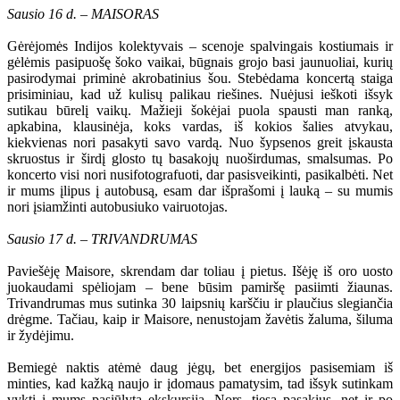
Sausio 16 d. – MAISORAS
Gėrėjomės Indijos kolektyvais – scenoje spalvingais kostiumais ir
gėlėmis pasipuošę šoko vaikai, būgnais grojo basi jaunuoliai, kurių
pasirodymai priminė akrobatinius šou. Stebėdama koncertą staiga
prisiminiau, kad už kulisų palikau riešines. Nuėjusi ieškoti išsyk
sutikau būrelį vaikų. Mažieji šokėjai puola spausti man ranką,
apkabina, klausinėja, koks vardas, iš kokios šalies atvykau,
kiekvienas nori pasakyti savo vardą. Nuo šypsenos greit įskausta
skruostus ir širdį glosto tų basakojų nuoširdumas, smalsumas. Po
koncerto visi nori nusifotografuoti, dar pasisveikinti, pasikalbėti. Net
ir mums įlipus į autobusą, esam dar išprašomi į lauką – su mumis
nori įsiamžinti autobusiuko vairuotojas.
Sausio 17 d. – TRIVANDRUMAS
Paviešėję Maisore, skrendam dar toliau į pietus. Išėję iš oro uosto
juokaudami spėliojam – bene būsim pamiršę pasiimti žiaunas.
Trivandrumas mus sutinka 30 laipsnių karščiu ir plaučius slegiančia
drėgme. Tačiau, kaip ir Maisore, nenustojam žavėtis žaluma, šiluma
ir žydėjimu.
Bemiegė naktis atėmė daug jėgų, bet energijos pasisemiam iš
minties, kad kažką naujo ir įdomaus pamatysim, tad išsyk sutinkam
vykti į mums pasiūlytą ekskursiją. Nors, tiesą pasakius, net ir po