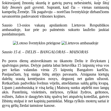
šokiruojantį žmonių skurdą ir gatvių purvą nebesistebi,
kaip šitoj
šaly žmonės gali gyventi
. Supranti, kad čia – vienas ramiausių
kampelių Žemėje. Tik pagalvoju – norėčiau šventykloje dirbančioms
savanorėms padovanoti vilnones kojines.
Sausio 13-osios vakarą apsilankom Lietuvos Respublikos
ambasadoje, kur prie po palmėmis sukurto lauželio jaukiai
pasidainuojam.
Sausio 15 d. – DELIS – BANGALORAS – MAISORAS
Po poros dienų atsisveikinam su ūkanotu Deliu ir išvykstam į
spalvingus pietus. Delyje patirta labai lietuviška 15 laipsnių vėsa vos
per kelias valandas virsta 25 laipsnių Bangaloro karščiu.
Pasijaučiam, lyg staiga būtų atėjęs pavasaris. Atsigauna kietųjų
dalelių srautą kentėjusios nosys, deguonį net galim užuosti.
Retkarčiais padvelkia švelnus vėjelis, atnešdamas saldų gėlių kvapą.
Lipam į autobusiuką ir visą kelią į Maisorą sunku atplėšti nuo langų
akis. Pastelinių, violetinės, mėlynos, ryškiai žydros, geltonos,
rožinės, žalios ir daugybės kitų spalvų bei atspalvių kotedžai, gatvės
žibintų stulpai ir net kapinių paminklai. Mirga ryškūs moterų sariai ir
gyvų gėlių žiedai tamsiose kasose.