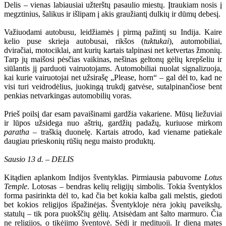
Delis – vienas labiausiai užterštų pasaulio miestų. Įtraukiam nosis į
megztinius, šalikus ir išlipam į akis graužiantį dulkių ir dūmų debesį.
Važiuodami autobusu, leidžiamės į pirmą pažintį su Indija. Kaire
kelio puse skrieja autobusai, rikšos (
tuktukai
), automobiliai,
dviračiai, motociklai, ant kurių kartais talpinasi net ketvertas žmonių.
Tarp jų maišosi pėsčias vaikinas, nešinas geltonų gėlių krepšeliu ir
siūlantis jį parduoti vairuotojams. Automobiliai nuolat signalizuoja,
kai kurie vairuotojai net užsirašę „Please, horn“ – gal dėl to, kad ne
visi turi veidrodėlius, juokingą trukdį gatvėse, sutalpinančiose bent
penkias netvarkingas automobilių voras.
Prieš poilsį dar esam pavaišinami gardžia vakariene. Mūsų liežuviai
ir lūpos užsidega nuo aštrių, gardžių padažų, kuriuose mirkom
paratha
– traškią duonelę. Kartais atrodo, kad viename patiekale
daugiau prieskonių rūšių negu maisto produktų.
Sausio 13 d. – DELIS
Kitądien aplankom Indijos šventyklas. Pirmiausia pabuvome
Lotus
Temple
. Lotosas – bendras kelių religijų simbolis. Tokia šventyklos
forma pasirinkta dėl to, kad čia bet kokia kalba gali melstis, giedoti
bet kokios religijos išpažinėjas. Šventykloje nėra jokių paveikslų,
statulų – tik pora puokščių gėlių. Atsisėdam ant šalto marmuro. Čia
ne religijos, o tikėjimo šventovė. Sėdi ir medituoji. Ir dieną matęs