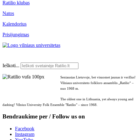
Ratilio klubas
Natos
Kalendorius
Prisijungimas
Ieškoti...
Seniausias Lietuvoje, bet visuomet jaunas ir veržlus!
Vilniaus universiteto folkloro ansamblis „Ratilio“ –
nuo 1968 m.
The oldest one in Lithuania, yet always young and
dashing! Vilnius University Folk Ensemble "Ratilio" – since 1968.
Bendraukime per / Follow us on
Facebook
Instagram
YouTube