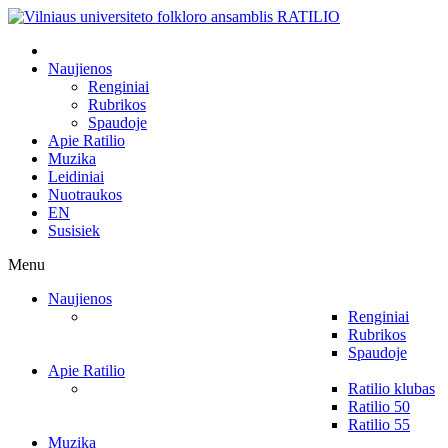
Naujienos
Renginiai
Rubrikos
Spaudoje
Apie Ratilio
Muzika
Leidiniai
Nuotraukos
EN
Susisiek
Menu
Naujienos
Renginiai
Rubrikos
Spaudoje
Apie Ratilio
Ratilio klubas
Ratilio 50
Ratilio 55
Muzika