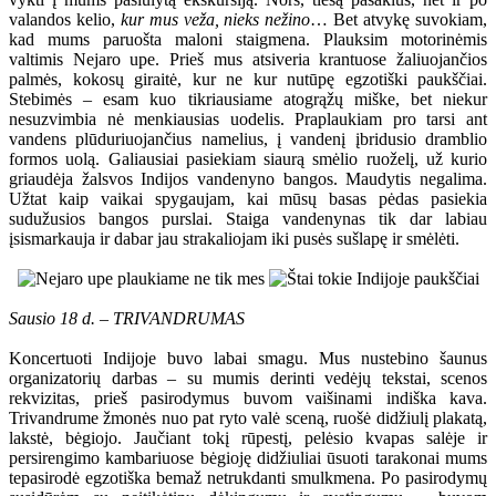
valandos kelio,
kur mus veža, nieks nežino
… Bet atvykę suvokiam,
kad mums paruošta maloni staigmena. Plauksim motorinėmis
valtimis Nejaro upe. Prieš mus atsiveria krantuose žaliuojančios
palmės, kokosų giraitė, kur ne kur nutūpę egzotiški paukščiai.
Stebimės – esam kuo tikriausiame atogrąžų miške, bet niekur
nesuzvimbia nė menkiausias uodelis. Praplaukiam pro tarsi ant
vandens plūduriuojančius namelius, į vandenį įbridusio dramblio
formos uolą. Galiausiai pasiekiam siaurą smėlio ruoželį, už kurio
griaudėja žalsvos Indijos vandenyno bangos. Maudytis negalima.
Užtat kaip vaikai spygaujam, kai mūsų basas pėdas pasiekia
sudužusios bangos purslai. Staiga vandenynas tik dar labiau
įsismarkauja ir dabar jau strakaliojam iki pusės sušlapę ir smėlėti.
Sausio 18 d. – TRIVANDRUMAS
Koncertuoti Indijoje buvo labai smagu. Mus nustebino šaunus
organizatorių darbas – su mumis derinti vedėjų tekstai, scenos
rekvizitas, prieš pasirodymus buvom vaišinami indiška kava.
Trivandrume žmonės nuo pat ryto valė sceną, ruošė didžiulį plakatą,
lakstė, bėgiojo. Jaučiant tokį rūpestį, pelėsio kvapas salėje ir
persirengimo kambariuose bėgioję didžiuliai ūsuoti tarakonai mums
tepasirodė egzotiška bemaž netrukdanti smulkmena. Po pasirodymų