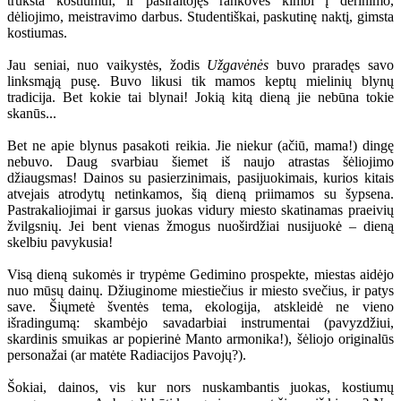
trūksta kostiumui, ir pasiraitojęs rankoves kimbi į derinimo,
dėliojimo, meistravimo darbus. Studentiškai, paskutinę naktį, gimsta
kostiumas.
Jau seniai, nuo vaikystės, žodis
Užgavėnės
buvo praradęs savo
linksmąją pusę. Buvo likusi tik mamos keptų mielinių blynų
tradicija. Bet kokie tai blynai! Jokią kitą dieną jie nebūna tokie
skanūs...
Bet ne apie blynus pasakoti reikia. Jie niekur (ačiū, mama!) dingę
nebuvo. Daug svarbiau šiemet iš naujo atrastas šėliojimo
džiaugsmas! Dainos su pasierzinimais, pasijuokimais, kurios kitais
atvejais atrodytų netinkamos, šią dieną priimamos su šypsena.
Pastrakaliojimai ir garsus juokas vidury miesto skatinamas praeivių
žvilgsnių. Jei bent vienas žmogus nuoširdžiai nusijuokė – dieną
skelbiu pavykusia!
Visą dieną sukomės ir trypėme Gedimino prospekte, miestas aidėjo
nuo mūsų dainų. Džiuginome miestiečius ir miesto svečius, ir patys
save. Šiųmetė šventės tema, ekologija, atskleidė ne vieno
išradingumą: skambėjo savadarbiai instrumentai (pavyzdžiui,
skardinis smuikas ar popierinė Manto armonika!), šėliojo originalūs
personažai (ar matėte Radiacijos Pavojų?).
Šokiai, dainos, vis kur nors nuskambantis juokas, kostiumų