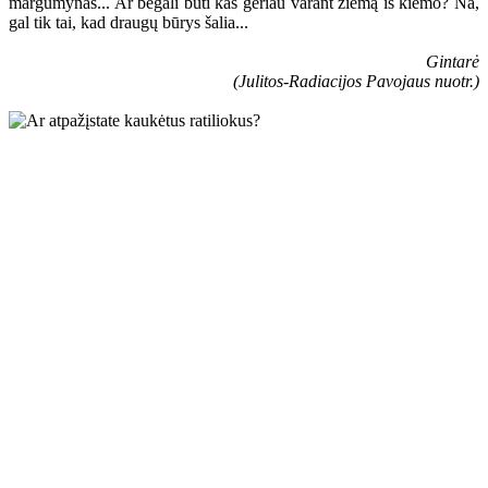
margumynas... Ar begali būti kas geriau varant žiemą iš kiemo? Na,
gal tik tai, kad draugų būrys šalia...
Gintarė
(Julitos-Radiacijos Pavojaus nuotr.)