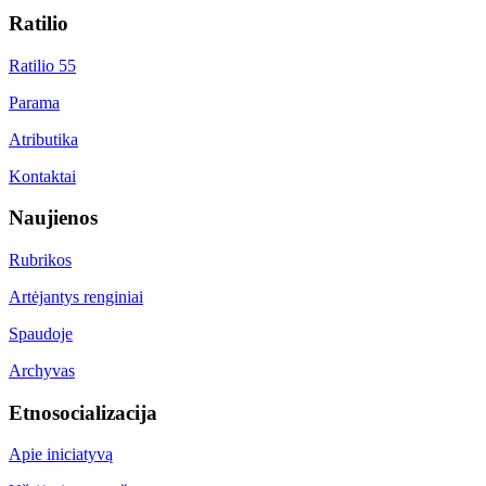
Ratilio
Ratilio 55
Parama
Atributika
Kontaktai
Naujienos
Rubrikos
Artėjantys renginiai
Spaudoje
Archyvas
Etnosocializacija
Apie iniciatyvą