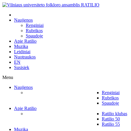
Naujienos
Renginiai
Rubrikos
Spaudoje
Apie Ratilio
Muzika
Leidiniai
Nuotraukos
EN
Susisiek
Menu
Naujienos
Renginiai
Rubrikos
Spaudoje
Apie Ratilio
Ratilio klubas
Ratilio 50
Ratilio 55
Muzika