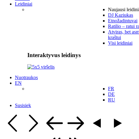
Leidiniai
Naujausi leidini
DJ Kaziukas
Etnožadintuvai
Ratilio – ratui r
Atviras, bet asm
kraštui
Visi leidiniai
Interaktyvus leidinys
Nuotraukos
EN
FR
DE
RU
Susisiek