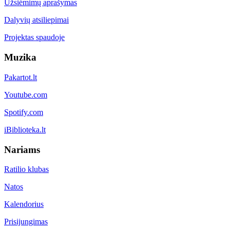
Užsiėmimų aprašymas
Dalyvių atsiliepimai
Projektas spaudoje
Muzika
Pakartot.lt
Youtube.com
Spotify.com
iBiblioteka.lt
Nariams
Ratilio klubas
Natos
Kalendorius
Prisijungimas