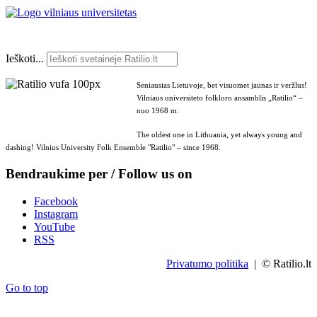
Ieškoti...
Seniausias Lietuvoje, bet visuomet jaunas ir veržlus!
Vilniaus universiteto folkloro ansamblis „Ratilio“ –
nuo 1968 m.
The oldest one in Lithuania, yet always young and
dashing! Vilnius University Folk Ensemble "Ratilio" – since 1968.
Bendraukime per / Follow us on
Facebook
Instagram
YouTube
RSS
Privatumo politika
| © Ratilio.lt
Go to top