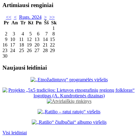
Artimiausi renginiai
<<
<
Rugs. 2024
>
>>
Pr
An
Tr
Kt
Pn
Šš
Sk
1
2
3
4
5
6
7
8
9
10
11
12
13
14
15
16
17
18
19
20
21
22
23
24
25
26
27
28
29
30
Naujausi leidiniai
Visi leidiniai