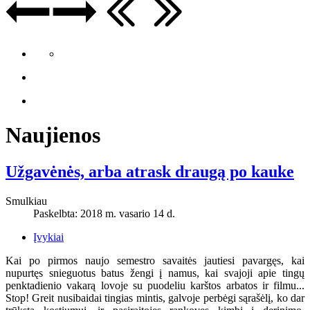
Naujienos
Užgavėnės, arba atrask draugą po kauke
Smulkiau
Paskelbta: 2018 m. vasario 14 d.
Įvykiai
Kai po pirmos naujo semestro savaitės jautiesi pavargęs, kai
nupurtęs snieguotus batus žengi į namus, kai svajoji apie tingų
penktadienio vakarą lovoje su puodeliu karštos arbatos ir filmu...
Stop! Greit nusibaidai tingias mintis, galvoje perbėgi sąrašėlį, ko dar