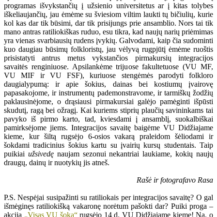
programas išvykstančių į užsienio universitetus ar į kitas tolybes
iškeliaujančių, jau ėmėme su šviesiom viltim laukti tų bičiulių, kurie
kol kas dar tik būsimi, dar tik prisijungs prie ansamblio. Nors tai tik
mano antras ratiliokiškas ruduo, esu tikra, kad naujų narių priėmimas
yra vienas svarbiausių rudens įvykių. Galvodami, kaip čia sudominti
kuo daugiau būsimų folkloristų, jau vėlyvą rugpjūtį ėmėme ruoštis
prisistatyti antrus metus vykstančios pirmakursių integracijos
savaitės renginiuose. Apsilankėme trijuose fakultetuose (VU MF,
VU MIF ir VU FSF), kuriuose stengėmės parodyti folkloro
daugialypumą: ir apie šokius, dainas bei kostiumų įvairovę
papasakojome, ir instrumentų pademonstravome, ir tarmiškų žodžių
paklausinėjome, o drąsiausi pirmakursiai galėjo pamėginti išpūsti
skudutį, ragą bei ožragį. Kai kuriems stiprių plaučių savininkams tai
pavyko iš pirmo karto, tad, kviesdami į ansamblį, suokalbiškai
pamirksėjome jiems. Integracijos savaitę baigėme VU Didžiajame
kieme, kur šiltą rugsėjo 6-osios vakarą praleidom šėliodami ir
šokdami tradicinius šokius kartu su įvairių kursų studentais. Taip
puikiai
užsivedę
naujam sezonui nekantriai laukiame, kokių naujų
draugų, dainų ir nuotykių jis atneš.
Rašė ir fotografavo Rasa
P.S. Nespėjai susipažinti su ratiliokais per integracijos savaitę? O gal
išmėginęs ratiliokišką vakaronę norėtum pašokti dar? Puiki proga –
akcija
„Visas VU šoka“
rugsėjo 14 d. VU Didžiajame kieme! Na, o