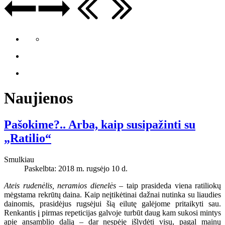
Naujienos
Pašokime?.. Arba, kaip susipažinti su
„Ratilio“
Smulkiau
Paskelbta: 2018 m. rugsėjo 10 d.
Ateis rudenėlis, neramios dienelės
– taip prasideda viena ratiliokų
mėgstama rekrūtų daina. Kaip neįtikėtinai dažnai nutinka su liaudies
dainomis, prasidėjus rugsėjui šią eilutę galėjome pritaikyti sau.
Renkantis į pirmas repeticijas galvoje turbūt daug kam sukosi mintys
apie ansamblio dalią – dar nespėję išlydėti visų, pagal mainų