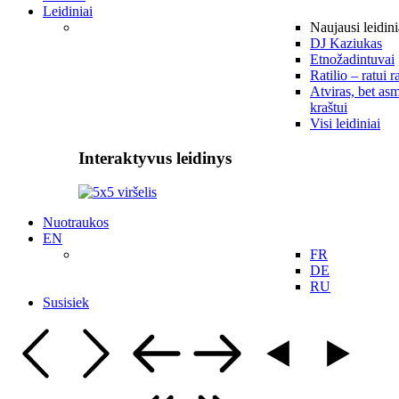
Leidiniai
Naujausi leidini
DJ Kaziukas
Etnožadintuvai
Ratilio – ratui r
Atviras, bet asm
kraštui
Visi leidiniai
Interaktyvus leidinys
Nuotraukos
EN
FR
DE
RU
Susisiek