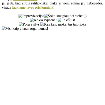
jei jauti, kad širdis ratiliokiškai plaka ir vieni šokiai jau nebepadės,
visada
laukiame tavęs prisijungiant
!