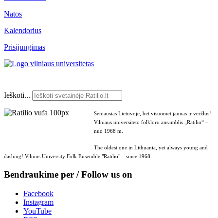
Natos
Kalendorius
Prisijungimas
Ieškoti...
Seniausias Lietuvoje, bet visuomet jaunas ir veržlus!
Vilniaus universiteto folkloro ansamblis „Ratilio“ –
nuo 1968 m.
The oldest one in Lithuania, yet always young and
dashing! Vilnius University Folk Ensemble "Ratilio" – since 1968.
Bendraukime per / Follow us on
Facebook
Instagram
YouTube