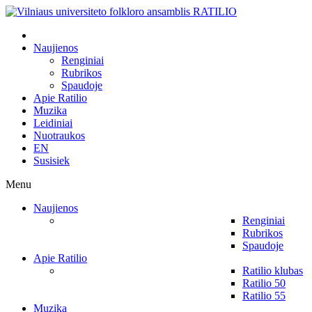
Naujienos
Renginiai
Rubrikos
Spaudoje
Apie Ratilio
Muzika
Leidiniai
Nuotraukos
EN
Susisiek
Menu
Naujienos
Renginiai
Rubrikos
Spaudoje
Apie Ratilio
Ratilio klubas
Ratilio 50
Ratilio 55
Muzika