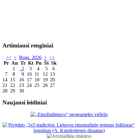
Artimiausi renginiai
<<
<
Rugs. 2026
>
>>
Pr
An
Tr
Kt
Pn
Šš
Sk
1
2
3
4
5
6
7
8
9
10
11
12
13
14
15
16
17
18
19
20
21
22
23
24
25
26
27
28
29
30
Naujausi leidiniai