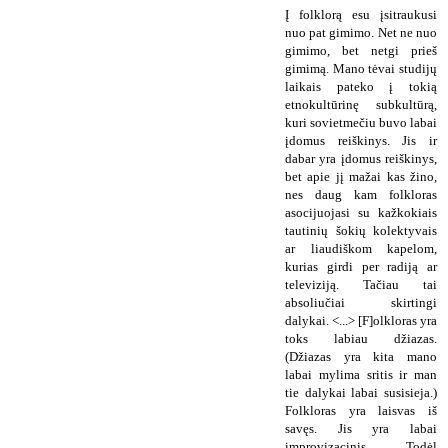
Į folklorą esu įsitraukusi
nuo pat gimimo. Net ne nuo
gimimo, bet netgi prieš
gimimą. Mano tėvai studijų
laikais pateko į tokią
etnokultūrinę subkultūrą,
kuri sovietmečiu buvo labai
įdomus reiškinys. Jis ir
dabar yra įdomus reiškinys,
bet apie jį mažai kas žino,
nes daug kam folkloras
asocijuojasi su kažkokiais
tautinių šokių kolektyvais
ar liaudiškom kapelom,
kurias girdi per radiją ar
televiziją. Tačiau tai
absoliučiai skirtingi
dalykai. <...> [F]olkloras yra
toks labiau džiazas.
(Džiazas yra kita mano
labai mylima sritis ir man
tie dalykai labai susisieja.)
Folkloras yra laisvas iš
savęs. Jis yra labai
improvizacinis. Todėl