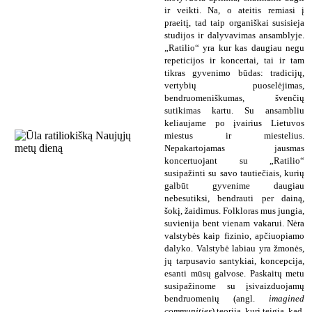
ir veikti. Na, o ateitis remiasi į
praeitį, tad taip organiškai susisieja
studijos ir dalyvavimas ansamblyje.
„Ratilio“ yra kur kas daugiau negu
repeticijos ir koncertai, tai ir tam
tikras gyvenimo būdas: tradicijų,
vertybių puoselėjimas,
bendruomeniškumas, švenčių
sutikimas kartu. Su ansambliu
keliaujame po įvairius Lietuvos
miestus ir miestelius.
Nepakartojamas jausmas
koncertuojant su „Ratilio“
susipažinti su savo tautiečiais, kurių
galbūt gyvenime daugiau
nebesutiksi, bendrauti per dainą,
šokį, žaidimus. Folkloras mus jungia,
suvienija bent vienam vakarui. Nėra
valstybės kaip fizinio, apčiuopiamo
dalyko. Valstybė labiau yra žmonės,
jų tarpusavio santykiai, koncepcija,
esanti mūsų galvose. Paskaitų metu
susipažinome su įsivaizduojamų
bendruomenių (angl.
imagined
communities
) teorija, kuri teigia, kad,