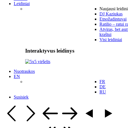
Leidiniai
Naujausi leidini
DJ Kaziukas
Etnožadintuvai
Ratilio – ratui r
Atviras, bet asm
kraštui
Visi leidiniai
Interaktyvus leidinys
Nuotraukos
EN
FR
DE
RU
Susisiek