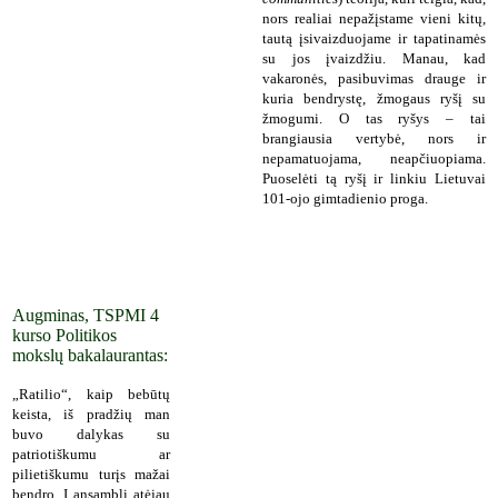
nors realiai nepažįstame vieni kitų,
tautą įsivaizduojame ir tapatinamės
su jos įvaizdžiu. Manau, kad
vakaronės, pasibuvimas drauge ir
kuria bendrystę, žmogaus ryšį su
žmogumi. O tas ryšys – tai
brangiausia vertybė, nors ir
nepamatuojama, neapčiuopiama.
Puoselėti tą ryšį ir linkiu Lietuvai
101-ojo gimtadienio proga.
Augminas, TSPMI 4
kurso Politikos
mokslų bakalaurantas:
„Ratilio“, kaip bebūtų
keista, iš pradžių man
buvo dalykas su
patriotiškumu ar
pilietiškumu turįs mažai
bendro. Į ansamblį atėjau