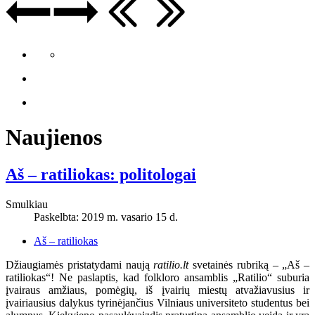
Naujienos
Aš – ratiliokas: politologai
Smulkiau
Paskelbta: 2019 m. vasario 15 d.
Aš – ratiliokas
Džiaugiamės pristatydami naują
ratilio.lt
svetainės rubriką – „Aš –
ratiliokas“! Ne paslaptis, kad folkloro ansamblis „Ratilio“ suburia
įvairaus amžiaus, pomėgių, iš įvairių miestų atvažiavusius ir
įvairiausius dalykus tyrinėjančius Vilniaus universiteto studentus bei