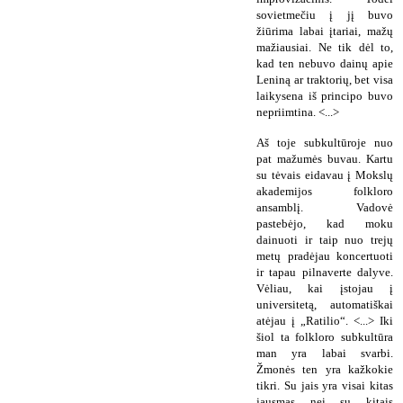
sovietmečiu į jį buvo
žiūrima labai įtariai, mažų
mažiausiai. Ne tik dėl to,
kad ten nebuvo dainų apie
Leniną ar traktorių, bet visa
laikysena iš principo buvo
nepriimtina. <...>
Aš toje subkultūroje nuo
pat mažumės buvau. Kartu
su tėvais eidavau į Mokslų
akademijos folkloro
ansamblį. Vadovė
pastebėjo, kad moku
dainuoti ir taip nuo trejų
metų pradėjau koncertuoti
ir tapau pilnaverte dalyve.
Vėliau, kai įstojau į
universitetą, automatiškai
atėjau į „Ratilio“. <...> Iki
šiol ta folkloro subkultūra
man yra labai svarbi.
Žmonės ten yra kažkokie
tikri. Su jais yra visai kitas
jausmas nei su kitais