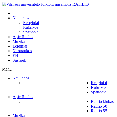
Naujienos
Renginiai
Rubrikos
Spaudoje
Apie Ratilio
Muzika
Leidiniai
Nuotraukos
EN
Susisiek
Menu
Naujienos
Renginiai
Rubrikos
Spaudoje
Apie Ratilio
Ratilio klubas
Ratilio 50
Ratilio 55
Muzika