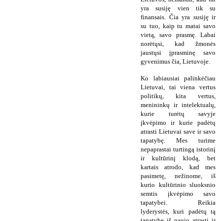
yra susiję vien tik su
finansais. Čia yra susiję ir
su tuo, kaip tu matai savo
vietą, savo prasmę. Labai
norėtųsi, kad žmonės
jaustųsi įprasminę savo
gyvenimus čia, Lietuvoje.
Ko labiausiai palinkėčiau
Lietuvai, tai viena vertus
politikų, kita vertus,
menininkų ir intelektualų,
kurie turėtų savyje
įkvėpimo ir kurie padėtų
atrasti Lietuvai save ir savo
tapatybę. Mes turime
nepaprastai turtingą istorinį
ir kultūrinį klodą, bet
kartais atrodo, kad mes
pasimetę, nežinome, iš
kurio kultūrinio sluoksnio
semtis įkvėpimo savo
tapatybei. Reikia
lyderystės, kuri padėtų tą
tapatybę iš naujo atrasti ir