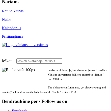
Nariams
Ratilio klubas
Natos
Kalendorius
Prisijungimas
Ieškoti...
Seniausias Lietuvoje, bet visuomet jaunas ir veržlus!
Vilniaus universiteto folkloro ansamblis „Ratilio“ –
nuo 1968 m.
The oldest one in Lithuania, yet always young and
dashing! Vilnius University Folk Ensemble "Ratilio" – since 1968.
Bendraukime per / Follow us on
Facebook