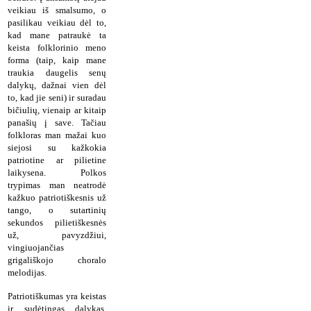
veikiau iš smalsumo, o
pasilikau veikiau dėl to,
kad mane patraukė ta
keista folklorinio meno
forma (taip, kaip mane
traukia daugelis senų
dalykų, dažnai vien dėl
to, kad jie seni) ir suradau
bičiulių, vienaip ar kitaip
panašių į save. Tačiau
folkloras man mažai kuo
siejosi su kažkokia
patriotine ar pilietine
laikysena. Polkos
trypimas man neatrodė
kažkuo patriotiškesnis už
tango, o sutartinių
sekundos pilietiškesnės
už, pavyzdžiui,
vingiuojančias
grigališkojo choralo
melodijas.
Patriotiškumas yra keistas
ir sudėtingas dalykas.