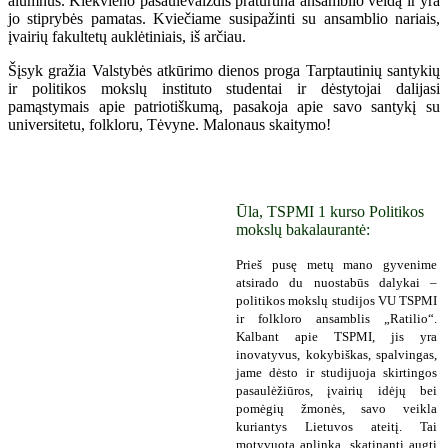
alumnus. Kiekvieno pasaulėvaizdis praturtina ansamblio veidą ir yra
jo stiprybės pamatas. Kviečiame susipažinti su ansamblio nariais,
įvairių fakultetų auklėtiniais, iš arčiau.
Šįsyk gražia Valstybės atkūrimo dienos proga Tarptautinių santykių
ir politikos mokslų instituto studentai ir dėstytojai dalijasi
pamąstymais apie patriotiškumą, pasakoja apie savo santykį su
universitetu, folkloru, Tėvyne. Malonaus skaitymo!
Ūla, TSPMI 1 kurso Politikos
mokslų bakalaurantė:
Prieš pusę metų mano gyvenime
atsirado du nuostabūs dalykai –
politikos mokslų studijos VU TSPMI
ir folkloro ansamblis „Ratilio“.
Kalbant apie TSPMI, jis yra
inovatyvus, kokybiškas, spalvingas,
jame dėsto ir studijuoja skirtingos
pasaulėžiūros, įvairių idėjų bei
pomėgių žmonės, savo veikla
kuriantys Lietuvos ateitį. Tai
motyvuota aplinka, skatinanti augti