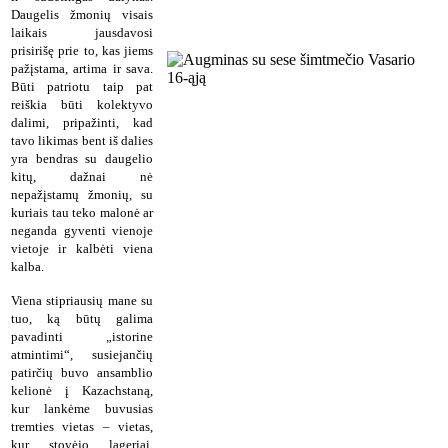
Daugelis žmonių visais
laikais jausdavosi
prisirišę prie to, kas jiems
pažįstama, artima ir sava.
Būti patriotu taip pat
reiškia būti kolektyvo
dalimi, pripažinti, kad
tavo likimas bent iš dalies
yra bendras su daugelio
kitų, dažnai nė
nepažįstamų žmonių, su
kuriais tau teko malonė ar
neganda gyventi vienoje
vietoje ir kalbėti viena
kalba.
Viena stipriausių mane su
tuo, ką būtų galima
pavadinti „istorine
atmintimi“, susiejančių
patirčių buvo ansamblio
kelionė į Kazachstaną,
kur lankėme buvusias
tremties vietas – vietas,
kur stovėjo lageriai,