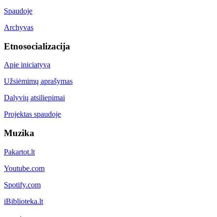
Spaudoje
Archyvas
Etnosocializacija
Apie iniciatyvą
Užsiėmimų aprašymas
Dalyvių atsiliepimai
Projektas spaudoje
Muzika
Pakartot.lt
Youtube.com
Spotify.com
iBiblioteka.lt