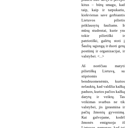
kitus – būtų smagu, kad
taip, kaip ir tarpukariu,
kiekvienas save gerbiantis
Lietuvos pilietis
priklausytų šauliams. Ir
mūsų studentai, kurie yra
tokie pilietiški ir
patriotiški, galėtų stoti į
Šaulių sąjungą ir duoti gerą
postūmį ir organizacijai, ir
valstybei. <...>
Aš norėčiau matyti
pilietišką Lietuvą, su
stipriomis
bendruomenėmis, kurios
nelauktų, kad valdžia kažką
paduos, kurios pačios kažką
darytų ir veiktų. Tas
veikimas svarbus ne tik
valstybei, jis įprasmina ir
pačių žmonių gyvenimą.
Kai galvojame, kodėl
žmonės emigruoja iš
Lietuvos, nemanau, kad tai