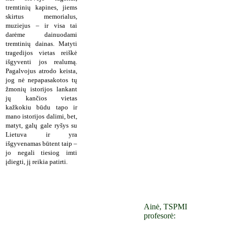
tremtinių kapines, jiems
skirtus memorialus,
muziejus – ir visa tai
darėme dainuodami
tremtinių dainas. Matyti
tragedijos vietas reiškė
išgyventi jos realumą.
Pagalvojus atrodo keista,
jog nė nepapasakotos tų
žmonių istorijos lankant
jų kančios vietas
kažkokiu būdu tapo ir
mano istorijos dalimi, bet,
matyt, galų gale ryšys su
Lietuva ir yra
išgyvenamas būtent taip –
jo negali tiesiog imti
įdiegti, jį reikia patirti.
Ainė, TSPMI
profesorė: