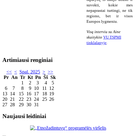
suvokti, kokie mes
nepaprastai turtingi, ne tik
regiono, bet ir visos
Europos lygmeniu.
Visą interviu su Aine
skaitykite
VU TSPMI
tinklalapyje
.
Artimiausi renginiai
<<
<
Spal. 2025
>
>>
Pr
An
Tr
Kt
Pn
Šš
Sk
1
2
3
4
5
6
7
8
9
10
11
12
13
14
15
16
17
18
19
20
21
22
23
24
25
26
27
28
29
30
31
Naujausi leidiniai