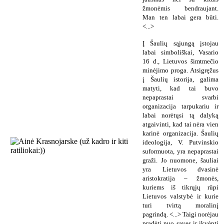
žmonėmis bendraujant.
Man ten labai gera būti.
<...>
Į Šaulių sąjungą įstojau
labai simboliškai, Vasario
16 d., Lietuvos šimtmečio
minėjimo proga. Atsigręžus
į Šaulių istorija, galima
matyti, kad tai buvo
nepaprastai svarbi
organizacija tarpukariu ir
labai norėtųsi tą dalyką
atgaivinti, kad tai nėra vien
karinė organizacija. Šaulių
ideologija, V. Putvinskio
suformuota, yra nepaprastai
graži. Jo nuomone, šauliai
yra Lietuvos dvasinė
aristokratija – žmonės,
kuriems iš tikrųjų rūpi
Lietuvos valstybė ir kurie
turi tvirtą moralinį
pagrindą. <...> Taigi norėjau
pradėti nuo savęs ir įkvėpti