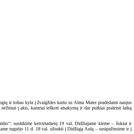
angių ir toliau kyla į žvaigždes kartu su Alma Mater pradėdami naujus
žiniai į akis, kantriai ieškoti atsakymų ir dar puikiai praleisti laiką
ilio“: susitikime ketvirtadienį 19 val. Didžiajame kieme – šokiai ir
iame rugsėjo 11 d. 18 val. užsukti į Didžiąją Aulą – susipažinsime ir į