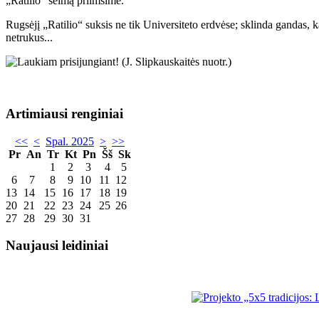
„Ratilio“ šeimą priimsime.
Rugsėjį „Ratilio“ suksis ne tik Universiteto erdvėse; sklinda gandas, k
netrukus...
Artimiausi renginiai
<<
<
Spal. 2025
>
>>
Pr
An
Tr
Kt
Pn
Šš
Sk
1
2
3
4
5
6
7
8
9
10
11
12
13
14
15
16
17
18
19
20
21
22
23
24
25
26
27
28
29
30
31
Naujausi leidiniai