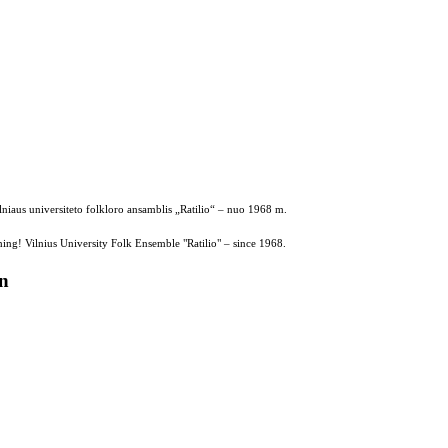
ilniaus universiteto folkloro ansamblis „Ratilio“ – nuo 1968 m.
ing! Vilnius University Folk Ensemble "Ratilio" – since 1968.
on