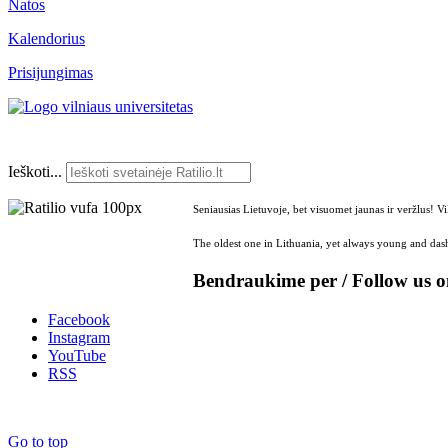
Natos
Kalendorius
Prisijungimas
Ieškoti...
Seniausias Lietuvoje, bet visuomet jaunas ir veržlus! V
The oldest one in Lithuania, yet always young and dash
Bendraukime per / Follow us 
Facebook
Instagram
YouTube
RSS
Go to top