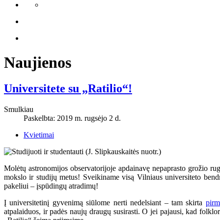
Naujienos
Universitete su „Ratilio“!
Smulkiau
Paskelbta: 2019 m. rugsėjo 2 d.
Kvietimai
Molėtų astronomijos observatorijoje apdainavę nepaprasto grožio rugp
mokslo ir studijų metus! Sveikiname visą Vilniaus universiteto bendruo
pakeliui – įspūdingų atradimų!
Į universitetinį gyvenimą siūlome nerti nedelsiant – tam skirta
pirm
atpalaiduos, ir padės naujų draugų susirasti. O jei pajausi, kad folkl