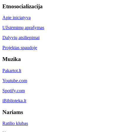
Etnosocializacija
Apie iniciatyvą
Užsiėmimų aprašymas
Dalyvių atsiliepimai
Projektas spaudoje
Muzika
Pakartot.lt
Youtube.com
Spotify.com
iBiblioteka.lt
Nariams
Ratilio klubas