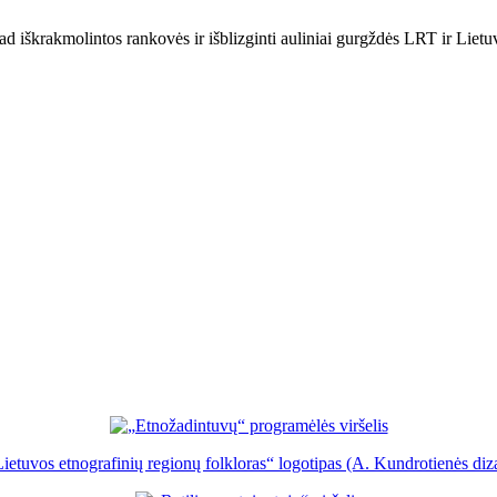
ad iškrakmolintos rankovės ir išblizginti auliniai gurgždės LRT ir Lietuvo