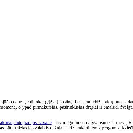
jūčio dangų, ratiliokai grįžta į sostinę, bet nenuleidžia akių nuo pad
menę, o ypač pirmakursius, pasirinkusius drąsiai ir smalsiai žvelgti ne
akursių integracijos savaitė
. Jos renginiuose dalyvausime ir mes, „Rat
oras būtų mielas laisvalaikis dažniau nei vienkartinėmis progomis, kvieč