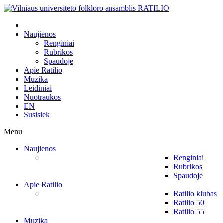
Naujienos
Renginiai
Rubrikos
Spaudoje
Apie Ratilio
Muzika
Leidiniai
Nuotraukos
EN
Susisiek
Menu
Naujienos
Renginiai
Rubrikos
Spaudoje
Apie Ratilio
Ratilio klubas
Ratilio 50
Ratilio 55
Muzika