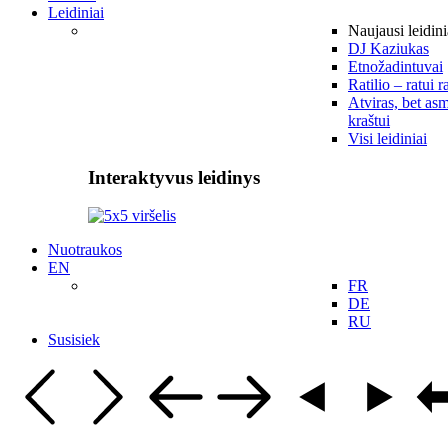
Leidiniai
Naujausi leidini
DJ Kaziukas
Etnožadintuvai
Ratilio – ratui r
Atviras, bet asm
kraštui
Visi leidiniai
Interaktyvus leidinys
Nuotraukos
EN
FR
DE
RU
Susisiek