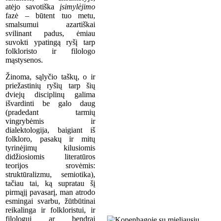
atėjo savotiška
įsimylėjimo
fazė – būtent tuo metu,
smalsumui azartiškai
svilinant padus, ėmiau
suvokti ypatingą ryšį tarp
folkloristo ir filologo
mąstysenos.
Žinoma, sąlyčio taškų, o ir
priežastinių ryšių tarp šių
dviejų disciplinų galima
išvardinti be galo daug
(pradedant tarmių
vingrybėmis ir
dialektologija, baigiant iš
folkloro, pasakų ir mitų
tyrinėjimų kilusiomis
didžiosiomis literatūros
teorijos srovėmis:
struktūralizmu, semiotika),
tačiau tai, ką supratau šį
pirmąjį pavasarį, man atrodo
esmingai svarbu, žūtbūtinai
reikalinga ir folkloristui, ir
filologui ar bendrai