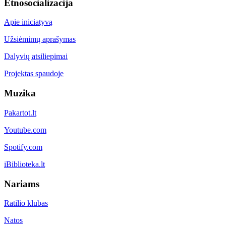
Etnosocializacija
Apie iniciatyvą
Užsiėmimų aprašymas
Dalyvių atsiliepimai
Projektas spaudoje
Muzika
Pakartot.lt
Youtube.com
Spotify.com
iBiblioteka.lt
Nariams
Ratilio klubas
Natos