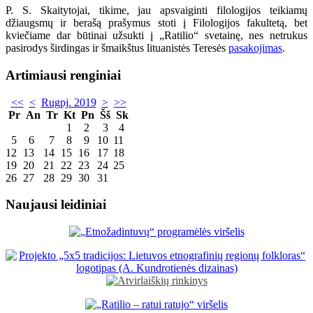
P. S. Skaitytojai, tikime, jau apsvaiginti filologijos teikiamų
džiaugsmų ir berašą prašymus stoti į Filologijos fakultetą, bet
kviečiame dar būtinai užsukti į „Ratilio“ svetainę, nes netrukus
pasirodys širdingas ir šmaikštus lituanistės Teresės
pasakojimas
.
Artimiausi renginiai
<<
<
Rugpj. 2019
>
>>
Pr
An
Tr
Kt
Pn
Šš
Sk
1
2
3
4
5
6
7
8
9
10
11
12
13
14
15
16
17
18
19
20
21
22
23
24
25
26
27
28
29
30
31
Naujausi leidiniai