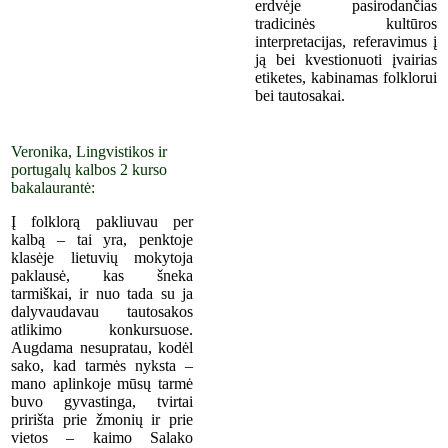
erdvėje pasirodančias
tradicinės kultūros
interpretacijas, referavimus į
ją bei kvestionuoti įvairias
etiketes, kabinamas folklorui
bei tautosakai.
Veronika, Lingvistikos ir
portugalų kalbos 2 kurso
bakalaurantė:
Į folklorą pakliuvau per
kalbą – tai yra, penktoje
klasėje lietuvių mokytoja
paklausė, kas šneka
tarmiškai, ir nuo tada su ja
dalyvaudavau tautosakos
atlikimo konkursuose.
Augdama nesupratau, kodėl
sako, kad tarmės nyksta –
mano aplinkoje mūsų tarmė
buvo gyvastinga, tvirtai
pririšta prie žmonių ir prie
vietos – kaimo Salako