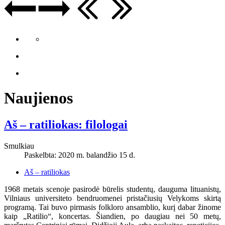
Naujienos
Aš – ratiliokas: filologai
Smulkiau
Paskelbta: 2020 m. balandžio 15 d.
Aš – ratiliokas
1968 metais scenoje pasirodė būrelis studentų, dauguma lituanistų,
Vilniaus universiteto bendruomenei pristačiusių Velykoms skirtą
programą. Tai buvo pirmasis folkloro ansamblio, kurį dabar žinome
kaip „Ratilio“, koncertas. Šiandien, po daugiau nei 50 metų,