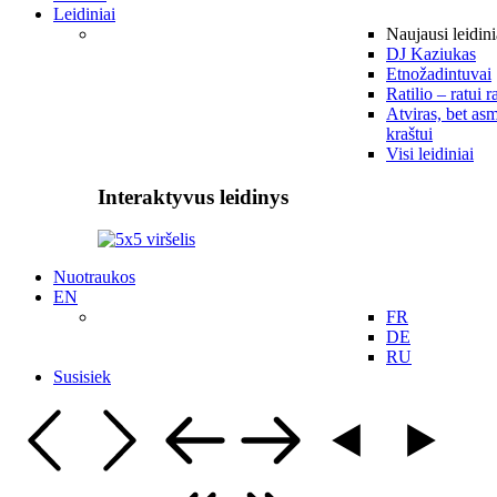
Leidiniai
Naujausi leidini
DJ Kaziukas
Etnožadintuvai
Ratilio – ratui r
Atviras, bet asm
kraštui
Visi leidiniai
Interaktyvus leidinys
Nuotraukos
EN
FR
DE
RU
Susisiek