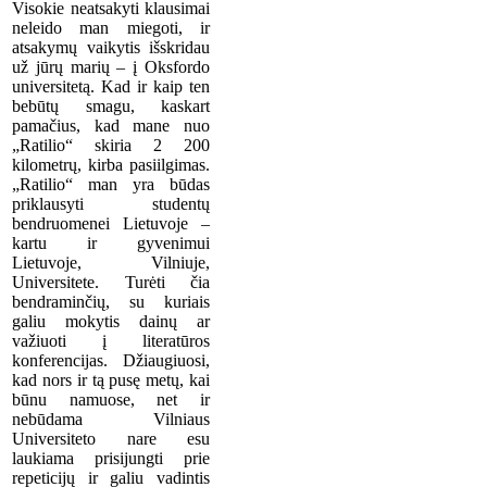
Visokie neatsakyti klausimai
neleido man miegoti, ir
atsakymų vaikytis išskridau
už jūrų marių – į Oksfordo
universitetą. Kad ir kaip ten
bebūtų smagu, kaskart
pamačius, kad mane nuo
„Ratilio“ skiria 2 200
kilometrų, kirba pasiilgimas.
„Ratilio“ man yra būdas
priklausyti studentų
bendruomenei Lietuvoje –
kartu ir gyvenimui
Lietuvoje, Vilniuje,
Universitete. Turėti čia
bendraminčių, su kuriais
galiu mokytis dainų ar
važiuoti į literatūros
konferencijas. Džiaugiuosi,
kad nors ir tą pusę metų, kai
būnu namuose, net ir
nebūdama Vilniaus
Universiteto nare esu
laukiama prisijungti prie
repeticijų ir galiu vadintis