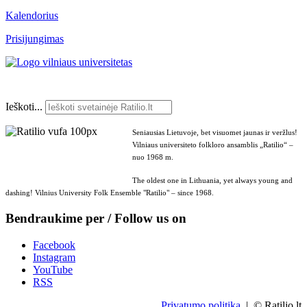
Kalendorius
Prisijungimas
Ieškoti...
Seniausias Lietuvoje, bet visuomet jaunas ir veržlus!
Vilniaus universiteto folkloro ansamblis „Ratilio“ –
nuo 1968 m.
The oldest one in Lithuania, yet always young and
dashing! Vilnius University Folk Ensemble "Ratilio" – since 1968.
Bendraukime per / Follow us on
Facebook
Instagram
YouTube
RSS
Privatumo politika
| © Ratilio.lt