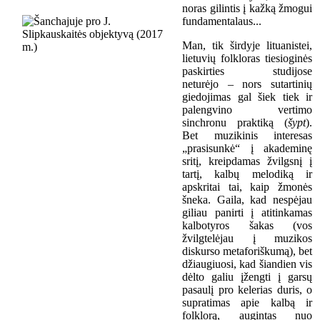
noras gilintis į kažką žmogui
fundamentalaus...
Man, tik širdyje lituanistei,
lietuvių folkloras tiesioginės
paskirties studijose
neturėjo – nors sutartinių
giedojimas gal šiek tiek ir
palengvino vertimo
sinchronu praktiką (
šypt
).
Bet muzikinis interesas
„prasisunkė“ į akademinę
sritį, kreipdamas žvilgsnį į
tartį, kalbų melodiką ir
apskritai tai, kaip žmonės
šneka. Gaila, kad nespėjau
giliau panirti į atitinkamas
kalbotyros šakas (vos
žvilgtelėjau į muzikos
diskurso metaforiškumą), bet
džiaugiuosi, kad šiandien vis
dėlto galiu įžengti į garsų
pasaulį pro kelerias duris, o
supratimas apie kalbą ir
folklorą, augintas nuo