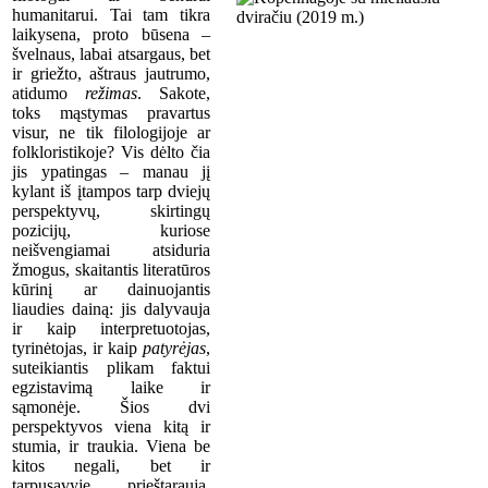
humanitarui. Tai tam tikra
laikysena, proto būsena –
švelnaus, labai atsargaus, bet
ir griežto, aštraus jautrumo,
atidumo
režimas
. Sakote,
toks mąstymas pravartus
visur, ne tik filologijoje ar
folkloristikoje? Vis dėlto čia
jis ypatingas – manau jį
kylant iš įtampos tarp dviejų
perspektyvų, skirtingų
pozicijų, kuriose
neišvengiamai atsiduria
žmogus, skaitantis literatūros
kūrinį ar dainuojantis
liaudies dainą: jis dalyvauja
ir kaip interpretuotojas,
tyrinėtojas, ir kaip
patyrėjas
,
suteikiantis plikam faktui
egzistavimą laike ir
sąmonėje. Šios dvi
perspektyvos viena kitą ir
stumia, ir traukia. Viena be
kitos negali, bet ir
tarpusavyje prieštarauja.