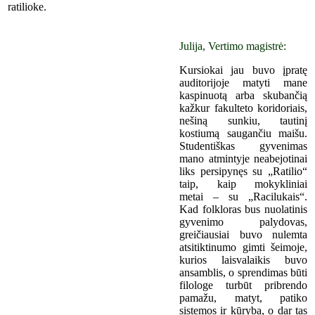
ratilioke.
Julija, Vertimo magistrė:
Kursiokai jau buvo įpratę
auditorijoje matyti mane
kaspinuotą arba skubančią
kažkur fakulteto koridoriais,
nešiną sunkiu, tautinį
kostiumą saugančiu maišu.
Studentiškas gyvenimas
mano atmintyje neabejotinai
liks persipynęs su „Ratilio“
taip, kaip mokykliniai
metai – su „Racilukais“.
Kad folkloras bus nuolatinis
gyvenimo palydovas,
greičiausiai buvo nulemta
atsitiktinumo gimti šeimoje,
kurios laisvalaikis buvo
ansamblis, o sprendimas būti
filologe turbūt pribrendo
pamažu, matyt, patiko
sistemos ir kūryba, o dar tas