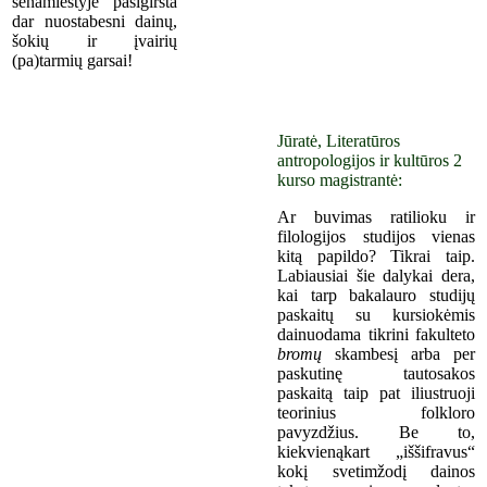
senamiestyje pasigirsta
dar nuostabesni dainų,
šokių ir įvairių
(pa)tarmių garsai!
Jūratė, Literatūros
antropologijos ir kultūros 2
kurso magistrantė:
Ar buvimas ratilioku ir
filologijos studijos vienas
kitą papildo? Tikrai taip.
Labiausiai šie dalykai dera,
kai tarp bakalauro studijų
paskaitų su kursiokėmis
dainuodama tikrini fakulteto
bromų
skambesį arba per
paskutinę tautosakos
paskaitą taip pat iliustruoji
teorinius folkloro
pavyzdžius. Be to,
kiekvienąkart „iššifravus“
kokį svetimžodį dainos