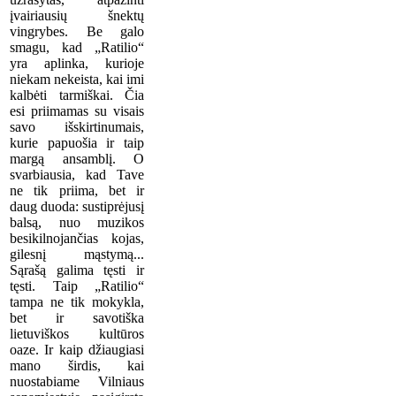
įvairiausių šnektų
vingrybes. Be galo
smagu, kad „Ratilio“
yra aplinka, kurioje
niekam nekeista, kai imi
kalbėti tarmiškai. Čia
esi priimamas su visais
savo išskirtinumais,
kurie papuošia ir taip
margą ansamblį. O
svarbiausia, kad Tave
ne tik priima, bet ir
daug duoda: sustiprėjusį
balsą, nuo muzikos
besikilnojančias kojas,
gilesnį mąstymą...
Sąrašą galima tęsti ir
tęsti. Taip „Ratilio“
tampa ne tik mokykla,
bet ir savotiška
lietuviškos kultūros
oaze. Ir kaip džiaugiasi
mano širdis, kai
nuostabiame Vilniaus