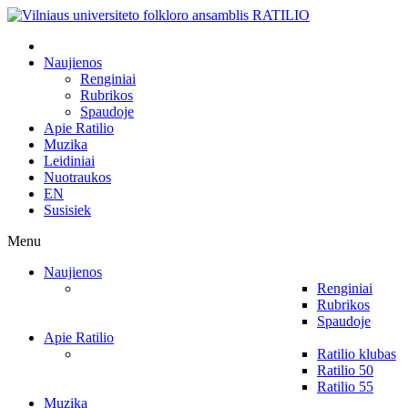
Naujienos
Renginiai
Rubrikos
Spaudoje
Apie Ratilio
Muzika
Leidiniai
Nuotraukos
EN
Susisiek
Menu
Naujienos
Renginiai
Rubrikos
Spaudoje
Apie Ratilio
Ratilio klubas
Ratilio 50
Ratilio 55
Muzika