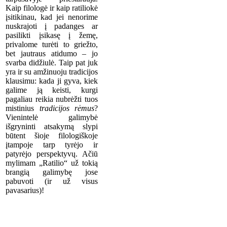
Kaip filologė ir kaip ratiliokė
įsitikinau, kad jei nenorime
nuskrajoti į padanges ar
pasilikti įsikasę į žemę,
privalome turėti to griežto,
bet jautraus atidumo – jo
svarba didžiulė. Taip pat juk
yra ir su amžinuoju tradicijos
klausimu: kada ji gyva, kiek
galime ją keisti, kurgi
pagaliau reikia nubrėžti tuos
mistinius
tradicijos rėmus
?
Vienintelė galimybė
išgryninti atsakymą slypi
būtent šioje filologiškoje
įtampoje tarp tyrėjo ir
patyrėjo perspektyvų. Ačiū
mylimam „Ratilio“ už tokią
brangią galimybę jose
pabuvoti (ir už visus
pavasarius)!