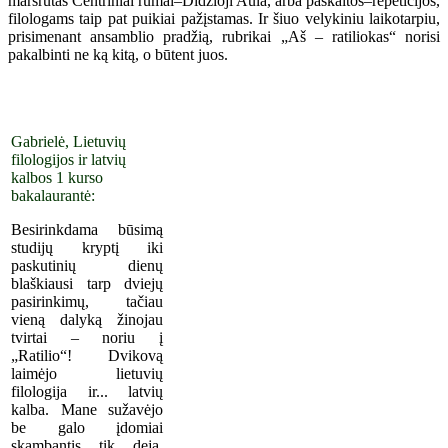
maršrutas Centriniai rūmai–Didžioji Aula, arba paskaitos–repeticijos,
filologams taip pat puikiai pažįstamas. Ir šiuo velykiniu laikotarpiu,
prisimenant ansamblio pradžią, rubrikai „Aš – ratiliokas“ norisi
pakalbinti ne ką kitą, o būtent juos.
Gabrielė, Lietuvių
filologijos ir latvių
kalbos 1 kurso
bakalaurantė:
Besirinkdama būsimą
studijų kryptį iki
paskutinių dienų
blaškiausi tarp dviejų
pasirinkimų, tačiau
vieną dalyką žinojau
tvirtai – noriu į
„Ratilio“! Dvikovą
laimėjo lietuvių
filologija ir... latvių
kalba. Mane sužavėjo
be galo įdomiai
skambantis, tik, deja,