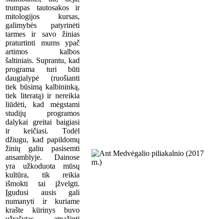
trumpas tautosakos ir
mitologijos kursas,
galimybės patyrinėti
tarmes ir savo žinias
praturtinti mums ypač
artimos kalbos
šaltiniais. Suprantu, kad
programa turi būti
daugialypė (ruošianti
tiek būsimą kalbininką,
tiek literatą) ir nereikia
liūdėti, kad mėgstami
studijų programos
dalykai greitai baigiasi
ir keičiasi. Todėl
džiugu, kad papildomų
žinių galiu pasisemti
ansamblyje. Dainose
yra užkoduota mūsų
kultūra, tik reikia
išmokti tai įžvelgti.
Įgudusi ausis gali
numanyti ir kuriame
krašte kūrinys buvo
užrašytas, atpažinti