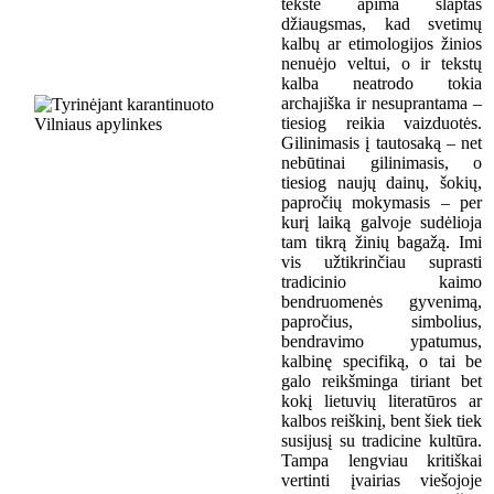
tekste apima slaptas
džiaugsmas, kad svetimų
kalbų ar etimologijos žinios
nenuėjo veltui, o ir tekstų
kalba neatrodo tokia
archajiška ir nesuprantama –
tiesiog reikia vaizduotės.
Gilinimasis į tautosaką – net
nebūtinai gilinimasis, o
tiesiog naujų dainų, šokių,
papročių mokymasis – per
kurį laiką galvoje sudėlioja
tam tikrą žinių bagažą. Imi
vis užtikrinčiau suprasti
tradicinio kaimo
bendruomenės gyvenimą,
papročius, simbolius,
bendravimo ypatumus,
kalbinę specifiką, o tai be
galo reikšminga tiriant bet
kokį lietuvių literatūros ar
kalbos reiškinį, bent šiek tiek
susijusį su tradicine kultūra.
Tampa lengviau kritiškai
vertinti įvairias viešojoje