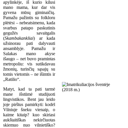
apylinkėje, iš kurio kilusi
mano mama, kur dar vis
gyvena mūsų giminaičių.
Pamažu pažintis su folkloru
plėtėsi – nebeatsimenu, kada
svarbus patapo paskutinis
gegužės savaitgalis
(
Skambakankliai
) ar kada
užsinorau pati dalyvauti
ansamblyje. Pamažu ir
Salakas mano akyse
išaugo – net buvo pramintas
metropoliu: vis sutikdavau
žmonių, turinčių sąsajų su
tomis vietomis – ne išimtis ir
„Ratilio“.
Matyt, kad ta pati tarmė
mane išstūmė studijuoti
lingvistikos. Bent jau leido
joje pirštus pamirkyti: kodėl
Vilniuje šneku vienaip, o
kaime kitaip? kuo skiriasi
aukštaitiškas nekirčiuotas
skiemuo nuo vilnietiško?