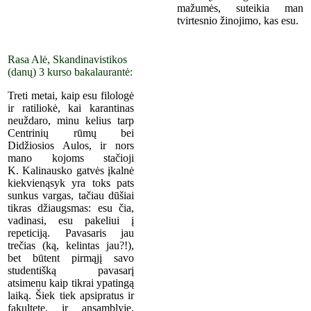
mažumės, suteikia man
tvirtesnio žinojimo, kas esu.
Rasa Alė, Skandinavistikos
(danų) 3 kurso bakalaurantė:
Treti metai, kaip esu filologė
ir ratiliokė, kai karantinas
neuždaro, minu kelius tarp
Centrinių rūmų bei
Didžiosios Aulos, ir nors
mano kojoms stačioji
K. Kalinausko gatvės įkalnė
kiekvienąsyk yra toks pats
sunkus vargas, tačiau dūšiai
tikras džiaugsmas: esu čia,
vadinasi, esu pakeliui į
repeticiją. Pavasaris jau
trečias (ką, kelintas jau?!),
bet būtent pirmąjį savo
studentišką pavasarį
atsimenu kaip tikrai ypatingą
laiką. Šiek tiek apsipratus ir
fakultete, ir ansamblyje,