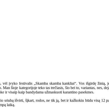
i), vėl įvyko festivalis „Skamba skamba kankliai“. Vos išgirdę žinią, j
. Man šioje kategorijoje teko tas trečiasis, šio bei to, variantas, nes, de
auke ir visaip kaip bandydama užmaskuoti karantino pasekmes.
io sriubą išvirti, šįkart, rodos, ne tik ją, bet ir kažkokiu būdu visą 12
umpą laiką.