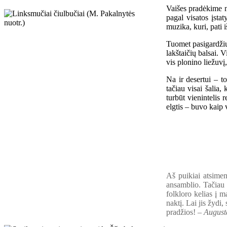
Vaišes pradėkime n
pagal visatos įsta
muzika, kuri, pati 
Tuomet pasigardžiuo
lakštaičių balsai. 
vis plonino liežuvį
Na ir desertui – to
tačiau visai šalia,
turbūt vienintelis 
elgtis – buvo kaip 
Aš puikiai atsime
ansamblio. Tačiau 
folkloro kelias į 
naktį. Lai jis žydi
pradžios! –
August