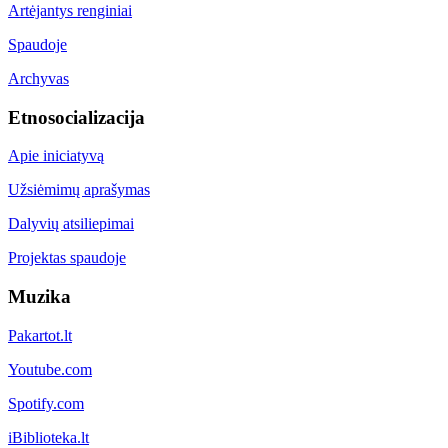
Artėjantys renginiai
Spaudoje
Archyvas
Etnosocializacija
Apie iniciatyvą
Užsiėmimų aprašymas
Dalyvių atsiliepimai
Projektas spaudoje
Muzika
Pakartot.lt
Youtube.com
Spotify.com
iBiblioteka.lt