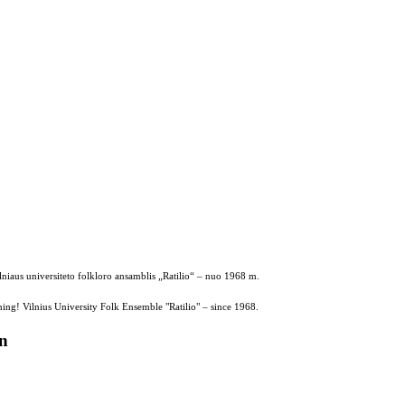
ilniaus universiteto folkloro ansamblis „Ratilio“ – nuo 1968 m.
ing! Vilnius University Folk Ensemble "Ratilio" – since 1968.
on