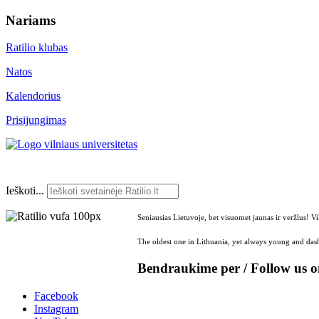
Nariams
Ratilio klubas
Natos
Kalendorius
Prisijungimas
Ieškoti...
Seniausias Lietuvoje, bet visuomet jaunas ir veržlus! V
The oldest one in Lithuania, yet always young and dash
Bendraukime per / Follow us 
Facebook
Instagram