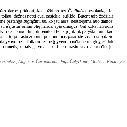
ašto darbo priduoti, kad užkimo net
Čiulbučio
nesulaukę. Jei
 toliau, dažnas netgi ausį pasiekia, sušildo. Būtent taip žodžiais
nė pastanga sugrąžinti tai, ko jau nėra, neatsiejama nuo dainos,
 jau išėjusius ansamblių narius, apie draugus. Gal koks naivuolis
Kiti dar būna filmuoti bando. Bet taip juk tik paryškintum, kad
daina tų prarastų žmonių prisiminimas pasirodė visai čia pat. Su
lbūt dalyvavome ir folkloro esmę įgyvendinančiame renginyje? Juk
ia domėtis, kartais galvojant, kad nesuprasiu savo laikmečio, jei
čerbakov, Augustas Černiauskas, Inga Četyrkaitė, Modesta Pakalnytė