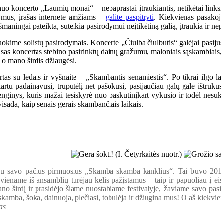
uo koncerto „Laumių monai“ – nepaprastai įtraukiantis, netikėtai linksm
tymus, įrašas internete amžiams –
galite paspitryti
. Kiekvienas pasakoji
išmaningai pateikta, suteikia pasirodymui neįtikėtiną galią, įtraukia ir ne
kime solistų pasirodymais. Koncerte „Čiulba čiulbutis“ galėjai pasijust
Visas koncertas stebino pasirinktų dainų gražumu, maloniais sąskambiais,
, o mano širdis džiaugėsi.
rtas su ledais ir vyšnaite – „Skambantis senamiestis“. Po tikrai ilgo la
 kartu padainavusi, truputėlį net pašokusi, pasijaučiau galų gale ištrūk
renginys, kuris mažai tesiskyrė nuo paskutinįkart vykusio ir todėl nesuk
visada, kaip senais gerais skambančiais laikais.
nu savo pačius pirmuosius „Skamba skamba kanklius“. Tai buvo 2012
viename iš ansamblių turėjau kelis pažįstamus – taip ir papuoliau į eis
mano širdį ir prasidėjo šiame nuostabiame festivalyje, žaviame savo pas
, skamba, šoka, dainuoja, plečiasi, tobulėja ir džiugina mus! O aš kiekvi
as