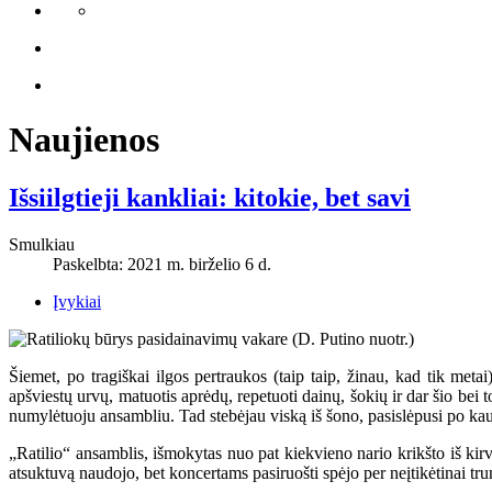
Naujienos
Išsiilgtieji kankliai: kitokie, bet savi
Smulkiau
Paskelbta: 2021 m. birželio 6 d.
Įvykiai
Šiemet, po tragiškai ilgos pertraukos (taip taip, žinau, kad tik meta
apšviestų urvų, matuotis aprėdų, repetuoti dainų, šokių ir dar šio bei to
numylėtuoju ansambliu. Tad stebėjau viską iš šono, pasislėpusi po k
„Ratilio“ ansamblis, išmokytas nuo pat kiekvieno nario krikšto iš kirv
atsuktuvą naudojo, bet koncertams pasiruošti spėjo per neįtikėtinai tr