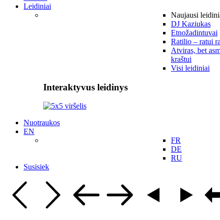
Leidiniai
Naujausi leidini
DJ Kaziukas
Etnožadintuvai
Ratilio – ratui r
Atviras, bet asm
kraštui
Visi leidiniai
Interaktyvus leidinys
Nuotraukos
EN
FR
DE
RU
Susisiek