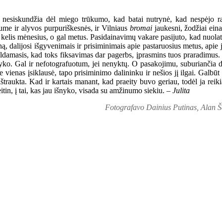
nesiskundžia dėl miego trūkumo, kad batai nutrynė, kad nespėjo r
gume ir alyvos purpuriškesnės, ir Vilniaus
bromai
jaukesni, žodžiai eina
kelis mėnesius, o gal metus. Pasidainavimų vakare pasijuto, kad nuolati
ą, dalijosi išgyvenimais ir prisiminimais apie pastaruosius metus, apie
ildamasis, kad toks fiksavimas dar pagerbs, įprasmins tuos praradimus. 
šnyko. Gal ir nefotografuotum, jei nenyktų. O pasakojimu, suburiančia 
, ne vienas įsiklausė, tapo prisiminimo dalininku ir nešios jį ilgai. Ga
 ištraukta. Kad ir kartais manant, kad praeity buvo geriau, todėl ja reik
aeitin, į tai, kas jau išnyko, visada su amžinumo siekiu. –
Julita
Fotografavo Dainius Putinas, Alan Š