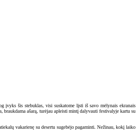
og įvyks šis stebuklas, visi suskatome lįsti iš savo mėlynais ekranais
ja, braukdama ašarą, turėjau apleisti mintį dalyvauti festivalyje kartu su
 patiekalų vakarienę su desertu sugebėjo pagaminti. Nežinau, kokį laiko