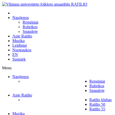
Naujienos
Renginiai
Rubrikos
Spaudoje
Apie Ratilio
Muzika
Leidiniai
Nuotraukos
EN
Susisiek
Menu
Naujienos
Renginiai
Rubrikos
Spaudoje
Apie Ratilio
Ratilio klubas
Ratilio 50
Ratilio 55
Muzika