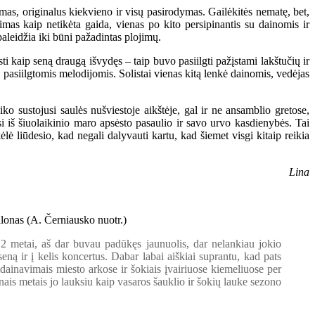
as, originalus kiekvieno ir visų pasirodymas. Gailėkitės nematę, bet,
mas kaip netikėta gaida, vienas po kito persipinantis su dainomis ir
paleidžia iki būni pažadintas plojimų.
i kaip seną draugą išvydęs – taip buvo pasiilgti pažįstami lakštučių ir
 pasiilgtomis melodijomis. Solistai vienas kitą lenkė dainomis, vedėjas
iko sustojusi saulės nušviestoje aikštėje, gal ir ne ansamblio gretose,
usi iš šiuolaikinio maro apsėsto pasaulio ir savo urvo kasdienybės. Tai
ėlė liūdesio, kad negali dalyvauti kartu, kad šiemet visgi kitaip reikia
Lina
 metai, aš dar buvau padūkęs jaunuolis, dar nelankiau jokio
eną ir į kelis koncertus. Dabar labai aiškiai suprantu, kad pats
idainavimais miesto arkose ir šokiais įvairiuose kiemeliuose per
enais metais jo lauksiu kaip vasaros šauklio ir šokių lauke sezono