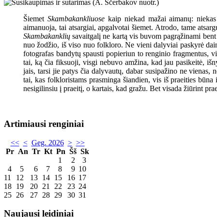
Šiemet
Skambakankliuose
kaip niekad mažai aimanų: niekas 
aimanuoja, tai atsargiai, apgalvotai šiemet. Atrodo, tame atsar
Skambakanklių
savaitgalį ne kartą vis buvom pagrąžinami bent 
nuo žodžio, iš viso nuo folkloro. Ne vieni dalyviai paskyrė dain
fotografas bandytų spausti popieriun to renginio fragmentus, v
tai, ką čia fiksuoji, visgi nebuvo amžina, kad jau pasikeitė, i
jais, tarsi jie patys čia dalyvautų, dabar susipažino ne vienas
tai, kas folkloristams prasminga šiandien, vis iš praeities būna
nesigilinsiu į praeitį, o kartais, kad gražu. Bet visada žiūrint pr
Artimiausi renginiai
<<
<
Geg. 2026
>
>>
Pr
An
Tr
Kt
Pn
Šš
Sk
1
2
3
4
5
6
7
8
9
10
11
12
13
14
15
16
17
18
19
20
21
22
23
24
25
26
27
28
29
30
31
Naujausi leidiniai