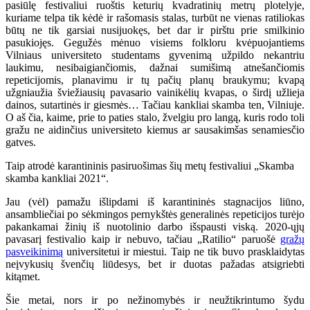
pasiūlę festivaliui ruoštis keturių kvadratinių metrų plotelyje,
kuriame telpa tik kėdė ir rašomasis stalas, turbūt ne vienas ratiliokas
būtų ne tik garsiai nusijuokęs, bet dar ir pirštu prie smilkinio
pasukiojęs. Gegužės mėnuo visiems folkloru kvėpuojantiems
Vilniaus universiteto studentams gyvenimą užpildo nekantriu
laukimu, nesibaigiančiomis, dažnai sumišimą atnešančiomis
repeticijomis, planavimu ir tų pačių planų braukymu; kvapą
užgniaužia šviežiausių pavasario vainikėlių kvapas, o širdį užlieja
dainos, sutartinės ir giesmės… Tačiau kankliai skamba ten, Vilniuje.
O aš čia, kaime, prie to paties stalo, žvelgiu pro langą, kuris rodo toli
gražu ne aidinčius universiteto kiemus ar sausakimšas senamiesčio
gatves.
Taip atrodė karantininis pasiruošimas šių metų festivaliui „Skamba
skamba kankliai 2021“.
Jau (vėl) pamažu išlipdami iš karantininės stagnacijos liūno,
ansambliečiai po sėkmingos pernykštės generalinės repeticijos turėjo
pakankamai žinių iš nuotolinio darbo išspausti viską. 2020-ųjų
pavasarį festivalio kaip ir nebuvo, tačiau „Ratilio“ paruošė
gražų
pasveikinimą
universitetui ir miestui. Taip ne tik buvo prasklaidytas
neįvykusių švenčių liūdesys, bet ir duotas pažadas atsigriebti
kitąmet.
Šie metai, nors ir po nežinomybės ir neužtikrintumo šydu