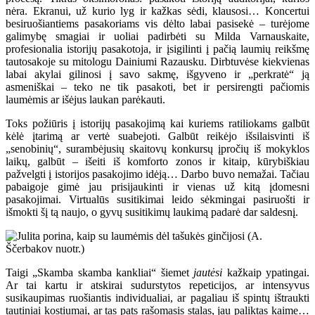
nėra. Ekranui, už kurio lyg ir kažkas sėdi, klausosi… Koncertui
besiruošiantiems pasakoriams vis dėlto labai pasisekė – turėjome
galimybę smagiai ir uoliai padirbėti su Milda Varnauskaite,
profesionalia istorijų pasakotoja, ir įsigilinti į pačią laumių reikšmę
tautosakoje su mitologu Dainiumi Razausku. Dirbtuvėse kiekvienas
labai akylai gilinosi į savo sakmę, išgyveno ir „perkratė“ ją
asmeniškai – teko ne tik pasakoti, bet ir persirengti pačiomis
laumėmis ar išėjus laukan parėkauti.
Toks požiūris į istorijų pasakojimą kai kuriems ratiliokams galbūt
kėlė įtarimą ar vertė suabejoti. Galbūt reikėjo išsilaisvinti iš
„senobinių“, surambėjusių skaitovų konkursų įpročių iš mokyklos
laikų, galbūt – išeiti iš komforto zonos ir kitaip, kūrybiškiau
pažvelgti į istorijos pasakojimo idėją… Darbo buvo nemažai. Tačiau
pabaigoje gimė jau prisijaukinti ir vienas už kitą įdomesni
pasakojimai. Virtualūs susitikimai leido sėkmingai pasiruošti ir
išmokti šį tą naujo, o gyvų susitikimų laukimą padarė dar saldesnį.
Taigi „Skamba skamba kankliai“ šiemet
jautėsi
kažkaip ypatingai.
Ar tai kartu ir atskirai sudurstytos repeticijos, ar intensyvus
susikaupimas ruošiantis individualiai, ar pagaliau iš spintų ištraukti
tautiniai kostiumai, ar tas pats rašomasis stalas, jau paliktas kaime…