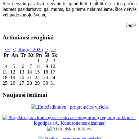
Šito negaliu pasakyti, negaliu ir apibūdinti. Galbūt čia ir tos pačios
laumės pasidarbavo: gal mums, kaip tiems nelaimėliams, šios deivės
vėl padovanojo šventę.
Indrė
Artimiausi renginiai
<<
<
Rugpj. 2025
>
>>
Pr
An
Tr
Kt
Pn
Šš
Sk
1
2
3
4
5
6
7
8
9
10
11
12
13
14
15
16
17
18
19
20
21
22
23
24
25
26
27
28
29
30
31
Naujausi leidiniai