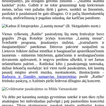
besislepiantys, jau džiugino geromis žiniomis – „Skamba skamba
kankliai“ įvyks. Galbūt ir ne tokie griausmingi kaip kiekvienais
metais, tačiau vien pažadas išeiti į gatves, susitikti su žmonėmis,
pasišokti ir pasidainuoti be galo džiugino. O ir pačią
Skambakanklių
dvasią, atsišviežinusią ir pagaliau sulauktą, dar karščiau pamilome.
Vienas ryškesnių „Ratilio“ pasirodymų šių metų festivalyje buvo
gegužės 29-ąją Rotušėje įvykęs koncertas „Laumių monai“.
Šviežutėlė programa, įtraukiantys siužetai, „įvairiažanris ir
daugiamedijinis“ pateikimas žiūrovus pakvietė susipažinti su
Lietuvos folklore dažnai mistiškai ir bauginančiai apsireiškiančiomis
laumėmis – mitinėmis būtybėmis, galinčiomis ir nesibaigiančiomis
dovanomis apdovanoti, ir negyvu perdimu užkeikti, ir net žarnas
nelaimėliams paleisti… Ratiliokai kibo į pasakojamąją tautosaką,
dažnai liekančią nuošalyje: kol vieni ruošė pasakojimus, kiti laumių
pasaulį mėgino atverti muzika, nuotraukomis, iliustracijomis –
Barboros ir Damilės sumanytas fotoprojektas
puošė „Ratilio“
feisbuko paskyrą, o Aušrinės piešti šedevrai džiugino akį koncerte.
Vis dėlto per karantiną sustojęs gyvenimas suteikė ir tam tikro ryžto
atsakingiau bei individualiau pažvelgti į patį pasiruošimo koncertui
procesą. Tikras oksimoronas: pasakoti istoriją auditorijai, kurios