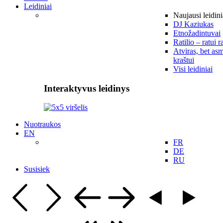
Leidiniai
Naujausi leidini
DJ Kaziukas
Etnožadintuvai
Ratilio – ratui r
Atviras, bet asm
kraštui
Visi leidiniai
Interaktyvus leidinys
Nuotraukos
EN
FR
DE
RU
Susisiek