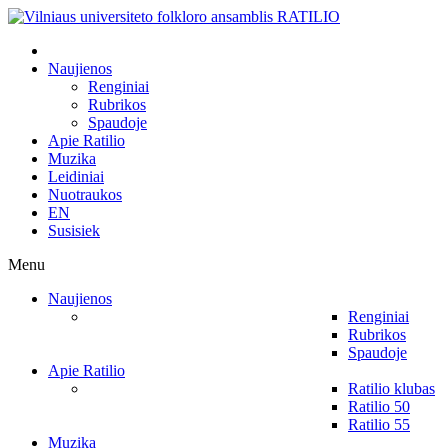
Naujienos
Renginiai
Rubrikos
Spaudoje
Apie Ratilio
Muzika
Leidiniai
Nuotraukos
EN
Susisiek
Menu
Naujienos
Renginiai
Rubrikos
Spaudoje
Apie Ratilio
Ratilio klubas
Ratilio 50
Ratilio 55
Muzika