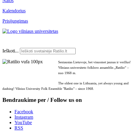
Natos
Kalendorius
Prisijungimas
Ieškoti...
Seniausias Lietuvoje, bet visuomet jaunas ir veržlus!
Vilniaus universiteto folkloro ansamblis „Ratilio“ –
nuo 1968 m.
The oldest one in Lithuania, yet always young and
dashing! Vilnius University Folk Ensemble "Ratilio" – since 1968.
Bendraukime per / Follow us on
Facebook
Instagram
YouTube
RSS