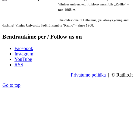
Vilniaus universiteto folkloro ansamblis „Ratilio“ –
nuo 1968 m.
The oldest one in Lithuania, yet always young and
dashing! Vilnius University Folk Ensemble "Ratilio" – since 1968.
Bendraukime per / Follow us on
Facebook
Instagram
YouTube
RSS
Privatumo politika
| © Ratilio.lt
Go to top