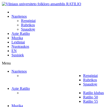
Naujienos
Renginiai
Rubrikos
Spaudoje
Apie Ratilio
Muzika
Leidiniai
Nuotraukos
EN
Susisiek
Menu
Naujienos
Renginiai
Rubrikos
Spaudoje
Apie Ratilio
Ratilio klubas
Ratilio 50
Ratilio 55
Muzika