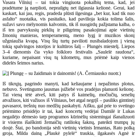
Vasara Vilniuj – tai tokia vingiuota pokalbių tema, kad, jei
pradėtume ją narplioti, neprailgtų net ilgiausia kelionė. Gerai, kad
kaskart, kai jau, regis, pradeda plūsti ilgesinga „bet kur, kad tik nuo
asfalto“ nuotaika, vis pasitaiko, kad pavilioja kokia tolima šalis,
sužavi savo mėlynomis kalvomis, tik iš nuogirdų pažįstama kalba, o
iš ten parvykusių pirklių ir piligrimų pasakojimai apie vietinių
žmonių manieras, temperamentą, meno lygį ir muzikos skonį
užgniaužia kvapą. Visų šių turtų pavilioti nusibaladojom į vieną
tokią spalvingos istorijos ir kultūros šalį – Plungės miestelį. Liepos
3–4 dienomis čia vyko folkloro festivalis „Saulelė raudona“,
kuriame, nepaisant visų tų kilometrų, mus priėmė kaip vienos
didelės šeimos narius.
Iš tikrųjų, pagrindo manyti, kad keliaujame į nepažintus plotus,
nebuvo. Svetingumo jausmas įsižiebė vos pradėjus planuoti kelionę.
Tai vieną tėtė atveš, kiti patys iš kaimelių, močiučių, senelių
atvažiuos, kiti važiuos iš Vilniaus, bet atgal negrįš – pasiliks gimtinėj
pavasarot, trešnių nuo medžių paskabyti. Aišku, gal prie to svetingo
priėmimo prisidėjo ir tai, kad koncertų vedėjai Damilė ir Lukas
negailėjo dėmesio tarp programos kūrinėlių sistemingai išanalizuoti
ir visiems išaiškinti žemaičių ratiliokų šaknų, pateikti trumpų jų
dosjė. Štai, po bandonija sėdi vietinių vietinis Irmantas, Rato polką
groja, Milda dainą „Plaukė pylelė“ traukia, ilgakasės Agnė ir