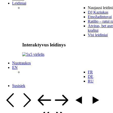
Leidiniai
Naujausi leidini
DJ Kaziukas
Etnožadintuvai
Ratilio – ratui r
Atviras, bet asm
kraštui
Visi leidiniai
Interaktyvus leidinys
Nuotraukos
EN
FR
DE
RU
Susisiek