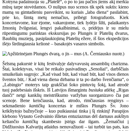
Kotryna padainuoja su „Platelē“, o po to jau pačios jiems akį merkia
mūsų tarpe stovėdamos. O nulipus nuo scenos tik spėk suktis: kieno
mamą su gimtadieniu pasveikint, su kuriais „laba diena“ pasilabint,
prie ko, šimtą metų nemačius, pribėgt fotografuotis. Kiek
koncertavome, kur ėjome, vakarojome, tiek lydėjo šilti, palaikantys
žmonių žvilgsniai, lengvi pakalbinimai, o, pridėjus ir su mielu
rūpestingumu parinktas ekskursijas po Plungės ir Platelių dvarus,
Baublių muziejų, pasiplaukiojimą Platelių ežere, iš šios ekspedicijos
išėjo širdingiausia kelionė – basakojės vasaros simbolis.
Šėlsmą pakurstė ir kitų festivalyje dalyvavusių ansamblių charizma.
Štai, kolektyvas, visai be reikalo pasivadinęs „Senoliai“, darbščiais
smuikeliais sugrojo: „Kad visad būt, kad visad būt, kad visos dienos
šventos būt,
/ Kad viena diena dirbama ir ta po darbo švenčiama“, o
„Labingio“ moterys taip grakščiai šoko pintuvių šokį, kad atrodė
tuoj padebesiais išskris. Iš Latvijos išmargintu
busiuku
atlėkę „R
gas
ī
danči“ netgi kanklių meistriškumo varžybas suorganizavo čia pat
scenoje. Bene keisčiausia, kad, atrodo, rimčiausias renginys –
sekmadienio
kantičkų
koncertas ir mišios Plungės Šv. Jono
krikštytojo bažnyčioje – kuo puikiausiai tinka į šį rinkinį! Parapijos
klebono Vytauto Gedvainio išlietas entuziazmas dėl darnaus aukštyn
keliančio
kantičkų
skambesio įstrigs dar ilgam. „Žemaičiui į
Didžiuosius Kalvarijų atlaidus nenuvažiuoti – tai turbūt tas pats, kas