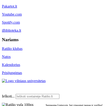
Pakartot.lt
Youtube.com
Spotify.com
iBiblioteka.lt
Nariams
Ratilio klubas
Natos
Kalendorius
Prisijungimas
Ieškoti...
Seniausias Lietuvoje, bet visuomet jaunas ir veržlus!