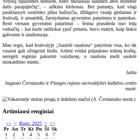
Velykų išpažinties nenueiti, todėl tikriausiai šiandien ateis nedidelė
dalis parapijiečių“, – aiškino klebonas. Bet pamatęs, kad visgi
pasiklausyti susirinko pilna bažnyčia, džiūgavo visaip girdamas ir
festivalį, ir ansamblį, žarstydamas gyvenimo patarimus ir pamokas.
Bent vienam gyvenimo patarimui – šeima prasideda nuo trijų
vaikučių – kai kurie ratiliokai ypač pritaria, buvo matyti, kaip linksi
galvomis ir raudonuoja.
Man regis, kad festivalyje „Saulelė raudona“ patyrėme visa, ko tik
vasarai gali užsigeisti širdis. Artimi veidai prijaukino tolimą kraštą,
neregėti reginiai pakurstė vaizduotę, o raudona meili saulelė
nuskaidrino mintis.
Julita
Augusto Černiausko ir Plungės rajono savivaldybės kultūros centro
nuotr.
Artimiausi renginiai
<<
<
Rugs. 2025
>
>>
Pr
An
Tr
Kt
Pn
Šš
Sk
1
2
3
4
5
6
7