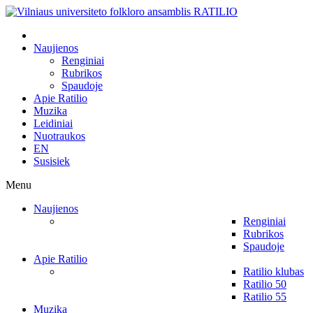
Naujienos
Renginiai
Rubrikos
Spaudoje
Apie Ratilio
Muzika
Leidiniai
Nuotraukos
EN
Susisiek
Menu
Naujienos
Renginiai
Rubrikos
Spaudoje
Apie Ratilio
Ratilio klubas
Ratilio 50
Ratilio 55
Muzika