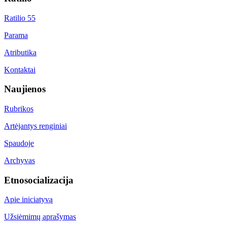
Ratilio 55
Parama
Atributika
Kontaktai
Naujienos
Rubrikos
Artėjantys renginiai
Spaudoje
Archyvas
Etnosocializacija
Apie iniciatyvą
Užsiėmimų aprašymas