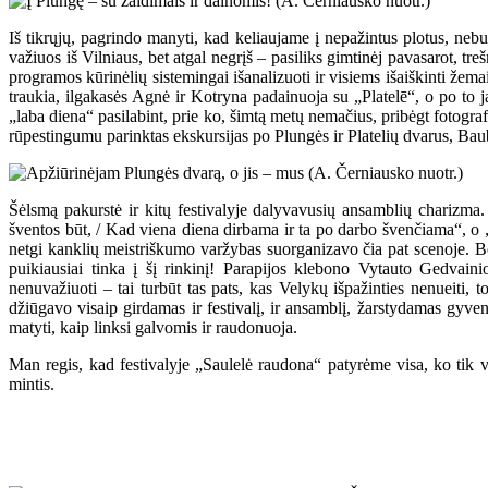
Iš tikrųjų, pagrindo manyti, kad keliaujame į nepažintus plotus, nebu
važiuos iš Vilniaus, bet atgal negrįš – pasiliks gimtinėj pavasarot, t
programos kūrinėlių sistemingai išanalizuoti ir visiems išaiškinti žema
traukia, ilgakasės Agnė ir Kotryna padainuoja su „Platelē“, o po to
„laba diena“ pasilabint, prie ko, šimtą metų nemačius, pribėgt fotogra
rūpestingumu parinktas ekskursijas po Plungės ir Platelių dvarus, Baubl
Šėlsmą pakurstė ir kitų festivalyje dalyvavusių ansamblių charizma. 
šventos būt,
/ Kad viena diena dirbama ir ta po darbo švenčiama“, o „L
netgi kanklių meistriškumo varžybas suorganizavo čia pat scenoje. B
puikiausiai tinka į šį rinkinį! Parapijos klebono Vytauto Gedvain
nenuvažiuoti – tai turbūt tas pats, kas Velykų išpažinties nenueiti, t
džiūgavo visaip girdamas ir festivalį, ir ansamblį, žarstydamas gyv
matyti, kaip linksi galvomis ir raudonuoja.
Man regis, kad festivalyje „Saulelė raudona“ patyrėme visa, ko tik vas
mintis.