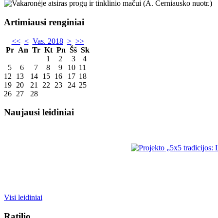
Artimiausi renginiai
<<
<
Vas. 2018
>
>>
Pr
An
Tr
Kt
Pn
Šš
Sk
1
2
3
4
5
6
7
8
9
10
11
12
13
14
15
16
17
18
19
20
21
22
23
24
25
26
27
28
Naujausi leidiniai
Visi leidiniai
Ratilio