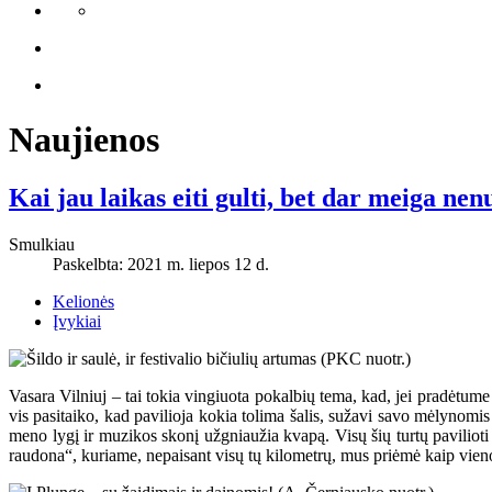
Naujienos
Kai jau laikas eiti gulti, bet dar meiga nen
Smulkiau
Paskelbta: 2021 m. liepos 12 d.
Kelionės
Įvykiai
Vasara Vilniuj – tai tokia vingiuota pokalbių tema, kad, jei pradėtume j
vis pasitaiko, kad pavilioja kokia tolima šalis, sužavi savo mėlynomi
meno lygį ir muzikos skonį užgniaužia kvapą. Visų šių turtų pavilioti 
raudona“, kuriame, nepaisant visų tų kilometrų, mus priėmė kaip vieno