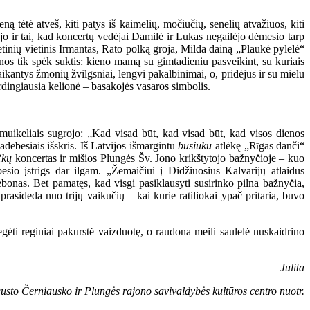
 tėtė atveš, kiti patys iš kaimelių, močiučių, senelių atvažiuos, kiti
ėjo ir tai, kad koncertų vedėjai Damilė ir Lukas negailėjo dėmesio tarp
ietinių vietinis Irmantas, Rato polką groja, Milda dainą „Plaukė pylelė“
os tik spėk suktis: kieno mamą su gimtadieniu pasveikint, su kuriais
ikantys žmonių žvilgsniai, lengvi pakalbinimai, o, pridėjus ir su mielu
irdingiausia kelionė – basakojės vasaros simbolis.
 smuikeliais sugrojo: „Kad visad būt, kad visad būt, kad visos dienos
debesiais išskris. Iš Latvijos išmargintu
busiuku
atlėkę „R
gas danči“
ī
čkų
koncertas ir mišios Plungės Šv. Jono krikštytojo bažnyčioje – kuo
sio įstrigs dar ilgam. „Žemaičiui į Didžiuosius Kalvarijų atlaidus
klebonas. Bet pamatęs, kad visgi pasiklausyti susirinko pilna bažnyčia,
sideda nuo trijų vaikučių – kai kurie ratiliokai ypač pritaria, buvo
regėti reginiai pakurstė vaizduotę, o raudona meili saulelė nuskaidrino
Julita
usto Černiausko ir Plungės rajono savivaldybės kultūros centro nuotr.