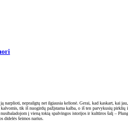
uori
ą narplioti, neprailgtų net ilgiausia kelionė. Gerai, kad kaskart, kai jau,
s kalvomis, tik iš nuogirdų pažįstama kalba, o iš ten parvykusių pirklių
nusibaladojom į vieną tokią spalvingos istorijos ir kultūros šalį – Plun
s didelės šeimos narius.