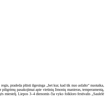
 regis, pradeda plūsti ilgesinga „bet kur, kad tik nuo asfalto“ nuotaika,
 ir piligrimų pasakojimai apie vietinių žmonių manieras, temperamentą,
gės miestelį. Liepos 3–4 dienomis čia vyko folkloro festivalis „Saulelė