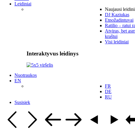
Leidiniai
Naujausi leidini
DJ Kaziukas
Etnožadintuvai
Ratilio – ratui r
Atviras, bet asm
kraštui
Visi leidiniai
Interaktyvus leidinys
Nuotraukos
EN
FR
DE
RU
Susisiek