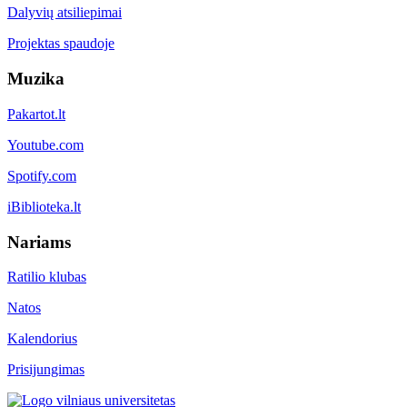
Dalyvių atsiliepimai
Projektas spaudoje
Muzika
Pakartot.lt
Youtube.com
Spotify.com
iBiblioteka.lt
Nariams
Ratilio klubas
Natos
Kalendorius
Prisijungimas