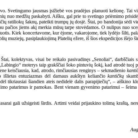
vo. Svetingumo jausmas įsižiebė vos pradėjus planuoti kelionę. Tai vieną
rešnių nuo medžių paskabyti. Aišku, gal prie to svetingo priėmimo prisid
ičių ratiliokų šaknų, pateikti trumpų jų dosjė. Štai, po bandonija sėdi v
 jau pačios jiems akį merkia mūsų tarpe stovėdamos. O nulipus nuo scen
fuotis. Kiek koncertavome, kur ėjome, vakarojome, tiek lydėjo šilti, pala
ių muziejų, pasiplaukiojimą Platelių ežere, iš šios ekspedicijos išėjo š
Štai, kolektyvas, visai be reikalo pasivadinęs „Senoliai“, darbščiais
abingio“ moterys taip grakščiai šoko pintuvių šokį, kad atrodė tuoj pa
ene keisčiausia, kad, atrodo, rimčiausias renginys – sekmadienio
kanti
io išlietas entuziazmas dėl darnaus aukštyn keliančio
kantičkų
skambe
odėl tikriausiai šiandien ateis nedidelė dalis parapijiečių“, – aiškino 
enimo patarimus ir pamokas. Bent vienam gyvenimo patarimui – šeima pra
arai gali užsigeisti širdis. Artimi veidai prijaukino tolimą kraštą, ne
Aug