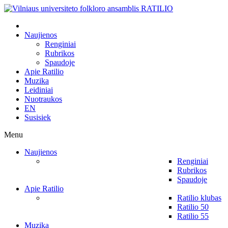
Naujienos
Renginiai
Rubrikos
Spaudoje
Apie Ratilio
Muzika
Leidiniai
Nuotraukos
EN
Susisiek
Menu
Naujienos
Renginiai
Rubrikos
Spaudoje
Apie Ratilio
Ratilio klubas
Ratilio 50
Ratilio 55
Muzika