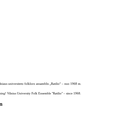
ilniaus universiteto folkloro ansamblis „Ratilio“ – nuo 1968 m.
ing! Vilnius University Folk Ensemble "Ratilio" – since 1968.
on