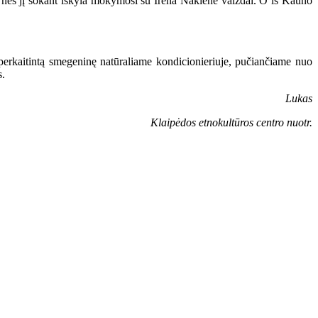
, nes jį šokant iškyla mokymosi su Irena Nakiene vaizdai. O iš Kauno
i perkaitintą smegeninę natūraliame kondicionieriuje, pučiančiame nuo
s.
Lukas
Klaipėdos etnokultūros centro nuotr.