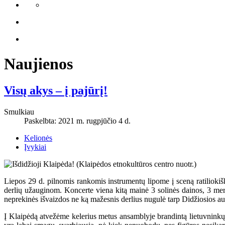
Naujienos
Visų akys – į pajūrį!
Smulkiau
Paskelbta: 2021 m. rugpjūčio 4 d.
Kelionės
Įvykiai
Liepos 29 d. pilnomis rankomis instrumentų lipome į sceną ratiliok
derlių užauginom. Koncerte viena kitą mainė 3 solinės dainos, 3 mer
neprekinės išvaizdos ne ką mažesnis derlius nugulė tarp Didžiosios aul
Į Klaipėdą atvežėme kelerius metus ansamblyje brandintą lietuvninkų 