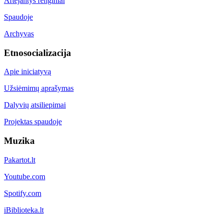
Artėjantys renginiai
Spaudoje
Archyvas
Etnosocializacija
Apie iniciatyvą
Užsiėmimų aprašymas
Dalyvių atsiliepimai
Projektas spaudoje
Muzika
Pakartot.lt
Youtube.com
Spotify.com
iBiblioteka.lt