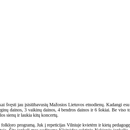
iškai švęsti jau įsisiūbavusių Mažosios Lietuvos etnodienų. Kadangi e
ginų dainos, 3 vaikinų dainos, 4 bendros dainos ir 6 šokiai. Be viso 
os sienų ir laukia kitų koncertų.
folkloro programą. Juk į repeticijas Vilniuje kvietėm ir kietą pedagogę