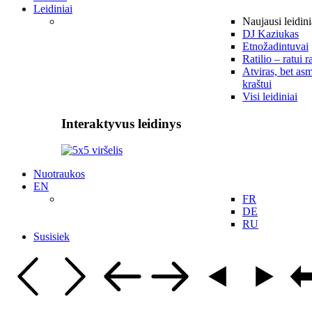
Leidiniai
Naujausi leidini
DJ Kaziukas
Etnožadintuvai
Ratilio – ratui r
Atviras, bet asm
kraštui
Visi leidiniai
Interaktyvus leidinys
Nuotraukos
EN
FR
DE
RU
Susisiek