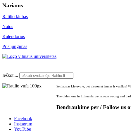
Nariams
Ratilio klubas
Natos
Kalendorius
Prisijungimas
Ieškoti...
Seniausias Lietuvoje, bet visuomet jaunas ir veržlus! V
The oldest one in Lithuania, yet always young and dash
Bendraukime per / Follow us 
Facebook
Instagram
YouTube