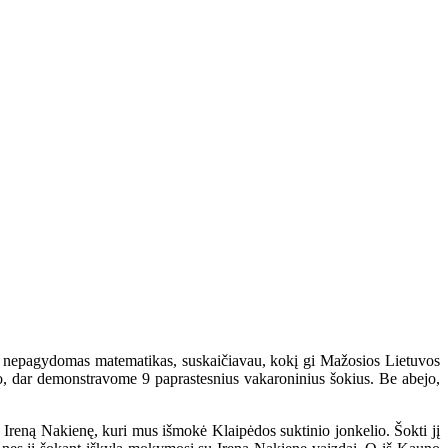
su nepagydomas matematikas, suskaičiavau, kokį gi Mažosios Lietuvos
to, dar demonstravome 9 paprastesnius vakaroninius šokius. Be abejo,
 Ireną Nakienę, kuri mus išmokė Klaipėdos suktinio jonkelio. Šokti jį