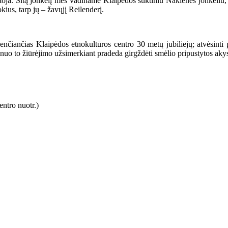
rtoja. Šitą jonkelį mes vadiname Klaipėdos suktiniu Nakienės jonkeliu
ius, tarp jų – žavųjį Reilenderį.
švenčiančias Klaipėdos etnokultūros centro 30 metų jubiliejų; atvėsint
 kad nuo to žiūrėjimo užsimerkiant pradeda girgždėti smėlio pripustytos aky