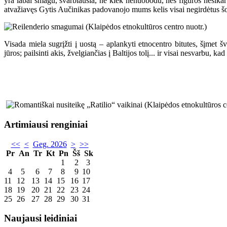
yra labai smagu, svarbiausia, nė kiek nenuobodu, nes figūros nesika
atvažiavęs Gytis Aučinikas padovanojo mums kelis visai negirdėtus šok
Visada miela sugrįžti į uostą – aplankyti etnocentro bitutes, šįmet 
jūros; pailsinti akis, žvelgiančias į Baltijos tolį... ir visai nesvarbu,
Artimiausi renginiai
<<
<
Geg. 2026
>
>>
Pr
An
Tr
Kt
Pn
Šš
Sk
1
2
3
4
5
6
7
8
9
10
11
12
13
14
15
16
17
18
19
20
21
22
23
24
25
26
27
28
29
30
31
Naujausi leidiniai