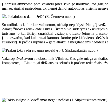
Į Zarasus atvykome porą valandų prieš savo pasirodymą, tad galėjome
manau, gražiai pasirodėm, tik vienoj dainoj autopilotas visiems nesuv
Su ratiliokais kad ir kur važiuotum, niekaip nepaklysi. Plungėj vedži
Zarasų žinovas atsiskleidė Lukas. Iškart buvo sudarytas ekskursijos p
turistams, o kur tikrieji zarasiškiai važiuoja, o Luko šeimyna pras
jam nesvarbu, kad kukurūzai kartono skonio; prie kiekvienos dėžės būna 
susisiekit). Ir pačios sūpynės – gera atrakcija mėgstantiems nedideles 
Vakarop išvažiavom autobusu link Vilniaus. Kas gale miega ar skaito, 
kompetencijų. Linkim jai didžiausios sėkmės ir prašom retkarčiais užs