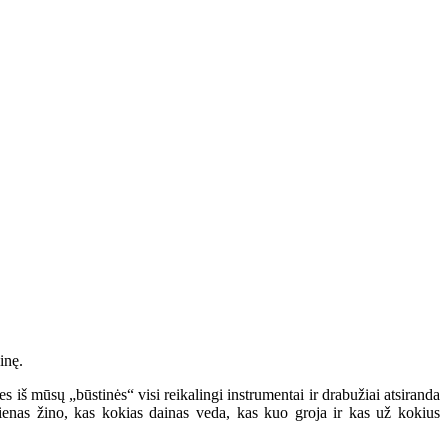
inę.
 iš mūsų „būstinės“ visi reikalingi instrumentai ir drabužiai atsiranda
ienas žino, kas kokias dainas veda, kas kuo groja ir kas už kokius