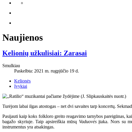
Naujienos
Kelionių užkulisiai: Zarasai
Smulkiau
Paskelbta: 2021 m. rugpjūčio 19 d.
Kelionės
Įvykiai
Turėjom labai ilgas atostogas – net dvi savaites tarp koncertų. Sekma
Pasijauti kaip koks folkloro greito reagavimo tarnybos pareigūnas, kai
bagažo skyriuje. Taip apsireiškia mūsų
Vaduovės
įtaka. Nors su mu
instrumentus yra atsakingas.