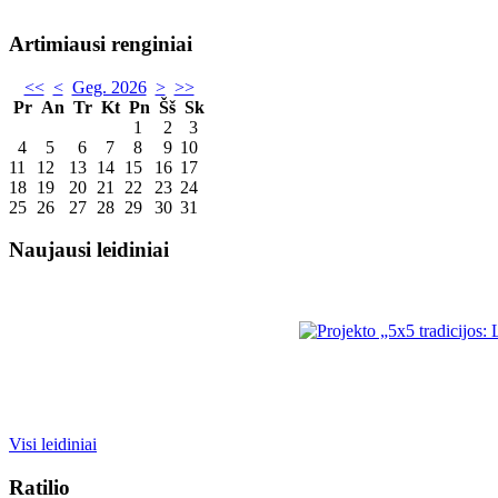
Artimiausi renginiai
<<
<
Geg. 2026
>
>>
Pr
An
Tr
Kt
Pn
Šš
Sk
1
2
3
4
5
6
7
8
9
10
11
12
13
14
15
16
17
18
19
20
21
22
23
24
25
26
27
28
29
30
31
Naujausi leidiniai
Visi leidiniai
Ratilio