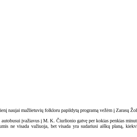
dienį naujai mažlietuvių folkloru papildytą programą vežėm į Zarasų Žol
 autobusui įvažiavus į M. K. Čiurlionio gatvę per kokias penkias minutes
mis ne visada važiuoja, bet visada yra sudariusi aiškų planą, kiekv