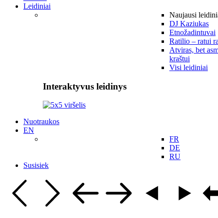
Leidiniai
Naujausi leidini
DJ Kaziukas
Etnožadintuvai
Ratilio – ratui r
Atviras, bet asm
kraštui
Visi leidiniai
Interaktyvus leidinys
Nuotraukos
EN
FR
DE
RU
Susisiek