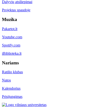
Dalyvių atsiliepimai
Projektas spaudoje
Muzika
Pakartot.lt
Youtube.com
Spotify.com
iBiblioteka.lt
Nariams
Ratilio klubas
Natos
Kalendorius
Prisijungimas