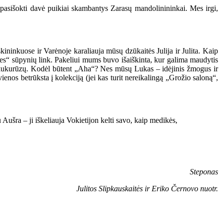
 pasišokti davė puikiai skambantys Zarasų mandolinininkai. Mes irgi,
ininkuose ir Varėnoje karaliauja mūsų dzūkaitės Julija ir Julita. Kaip
ties“ sūpynių link. Pakeliui mums buvo išaiškinta, kur galima maudytis
a“ kukurūzų. Kodėl būtent „Aha“? Nes mūsų Lukas – idėjinis žmogus ir
ienos betrūksta į kolekciją (jei kas turit nereikalingą „Grožio saloną“,
ušra – ji iškeliauja Vokietijon kelti savo, kaip medikės,
Steponas
Julitos Slipkauskaitės ir Eriko Černovo nuotr.