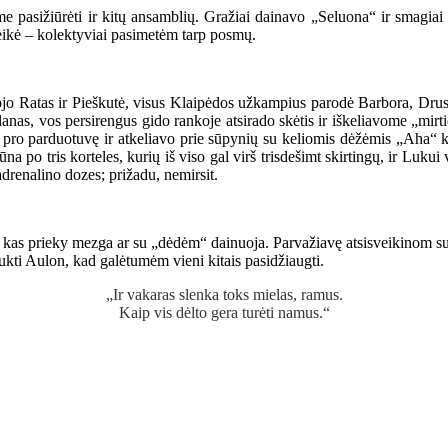
 pasižiūrėti ir kitų ansamblių. Gražiai dainavo „Seluona“ ir smagiai
eikė
– kolektyviai pasimetėm tarp posmų.
ojo Ratas ir Pieškutė, visus Klaipėdos užkampius parodė Barbora, Drusk
lanas, vos persirengus gido rankoje atsirado skėtis ir iškeliavome „mir
uko pro parduotuvę ir atkeliavo prie sūpynių su keliomis dėžėmis „Ah
po tris korteles, kurių iš viso gal virš trisdešimt skirtingų, ir Lukui v
adrenalino dozes; prižadu, nemirsit.
kas prieky mezga ar su „dėdėm“ dainuoja. Parvažiavę atsisveikinom su A
ukti Aulon, kad galėtumėm vieni kitais pasidžiaugti.
„Ir vakaras slenka toks mielas, ramus.
Kaip vis dėlto gera turėti namus.“