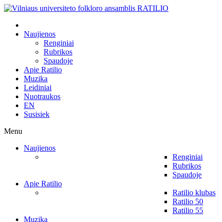
Naujienos
Renginiai
Rubrikos
Spaudoje
Apie Ratilio
Muzika
Leidiniai
Nuotraukos
EN
Susisiek
Menu
Naujienos
Renginiai
Rubrikos
Spaudoje
Apie Ratilio
Ratilio klubas
Ratilio 50
Ratilio 55
Muzika