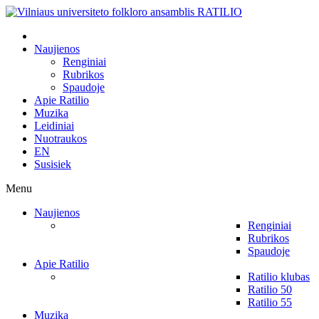
Naujienos
Renginiai
Rubrikos
Spaudoje
Apie Ratilio
Muzika
Leidiniai
Nuotraukos
EN
Susisiek
Menu
Naujienos
Renginiai
Rubrikos
Spaudoje
Apie Ratilio
Ratilio klubas
Ratilio 50
Ratilio 55
Muzika