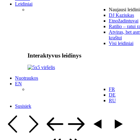
Leidiniai
Naujausi leidini
DJ Kaziukas
Etnožadintuvai
Ratilio – ratui r
Atviras, bet asm
kraštui
Visi leidiniai
Interaktyvus leidinys
Nuotraukos
EN
FR
DE
RU
Susisiek