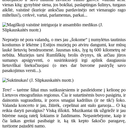
vienas kitą: gynybinė siena, jos bokštai, paslaptingas šulinys, turgaus
aikštė, vaistinė (kurioje anksčiau pardavinėjo net vienaragio rago
miltelius!), cerkvė, vartai, parlamentas, parkai...
Nepraėjo nė pora valandų, o mes jau „šokome“ į numylėtus tautinius
kostiumus ir lėkėme į Estijos muziejų po atviru dangumi, kur mūsų
laukė lietuvių bendruomenė. Jausmas toks, lyg tų 600 kilometrų nė
nebūta. Muziejus tarsi Rumšiškių brolis dvynys, tik arčiau jūros
sumanęs apsigyventi, o susirinkusieji irgi aplink daugiausia
lietuviškai šnekučiuojasi (o mes dar buvome pasiryžę savo
pasakojimus versti...).
Tere!
– tarėme šiltai mus sutikusiesiems ir pasileidome į kelionę po
Lietuvos etnografinius regionus. Čia ir sutartinėmis buvo pasigirta, ir
dainomis sugraudinta, ir poros smagiai kadrilius (ir ne tik!) šoko.
Valanda koncerto ir jau, žiūrėk, cepelinai ant stalo garuoja... O ką
reikia daryti pavalgius? Viską iššokti. Muzikantai tik užgriežė ir jau
būrėme naują ratelį šokiams ir žaidimams. Nepastebėjome, kaip ir
čia laikas greitai pasibaigė ir, ką tik kepto šakočio paragavę,
turėjome pajudėti namo.