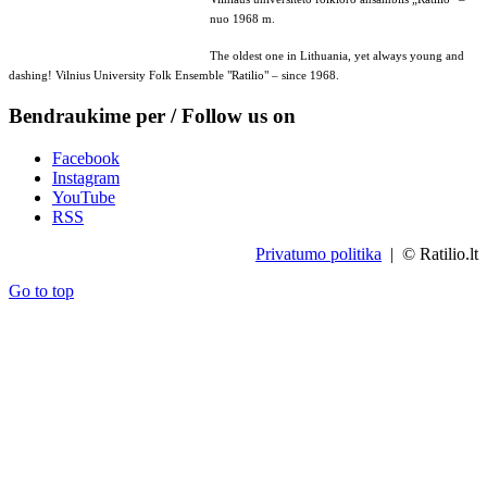
nuo 1968 m.
The oldest one in Lithuania, yet always young and
dashing! Vilnius University Folk Ensemble "Ratilio" – since 1968.
Bendraukime per / Follow us on
Facebook
Instagram
YouTube
RSS
Privatumo politika
| © Ratilio.lt
Go to top