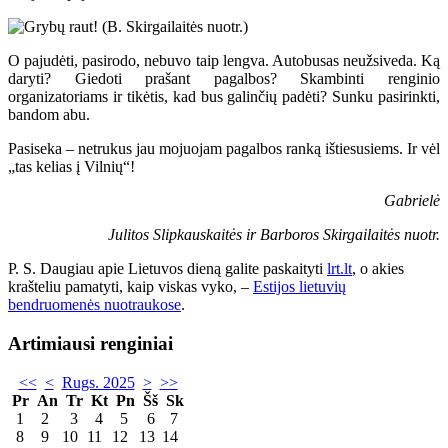
O pajudėti, pasirodo, nebuvo taip lengva. Autobusas neužsiveda. Ką
daryti? Giedoti prašant pagalbos? Skambinti renginio
organizatoriams ir tikėtis, kad bus galinčių padėti? Sunku pasirinkti,
bandom abu.
Pasiseka – netrukus jau mojuojam pagalbos ranką ištiesusiems. Ir vėl
„tas kelias į Vilnių“!
Gabrielė
Julitos Slipkauskaitės ir Barboros Skirgailaitės nuotr.
P. S. Daugiau apie Lietuvos dieną galite paskaityti
lrt.lt
, o akies
krašteliu pamatyti, kaip viskas vyko, –
Estijos lietuvių
bendruomenės nuotraukose
.
Artimiausi renginiai
<<
<
Rugs. 2025
>
>>
Pr
An
Tr
Kt
Pn
Šš
Sk
1
2
3
4
5
6
7
8
9
10
11
12
13
14