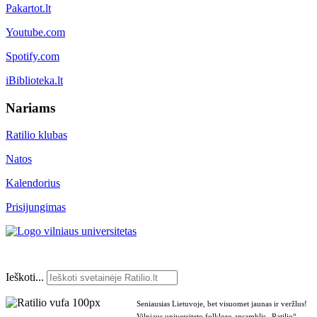
Pakartot.lt
Youtube.com
Spotify.com
iBiblioteka.lt
Nariams
Ratilio klubas
Natos
Kalendorius
Prisijungimas
Ieškoti...
Seniausias Lietuvoje, bet visuomet jaunas ir veržlus!
Vilniaus universiteto folkloro ansamblis „Ratilio“ –