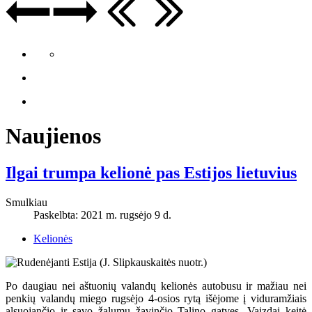
Naujienos
Ilgai trumpa kelionė pas Estijos lietuvius
Smulkiau
Paskelbta: 2021 m. rugsėjo 9 d.
Kelionės
Po daugiau nei aštuonių valandų kelionės autobusu ir mažiau nei
penkių valandų miego rugsėjo 4-osios rytą išėjome į viduramžiais
alsuojančio ir savo žalumu žavinčio Talino gatves. Vaizdai keitė