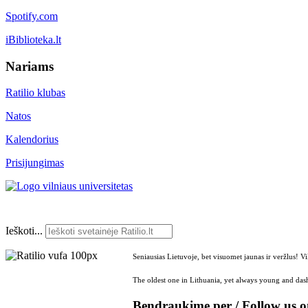
Spotify.com
iBiblioteka.lt
Nariams
Ratilio klubas
Natos
Kalendorius
Prisijungimas
Ieškoti...
Seniausias Lietuvoje, bet visuomet jaunas ir veržlus! V
The oldest one in Lithuania, yet always young and dash
Bendraukime per / Follow us 