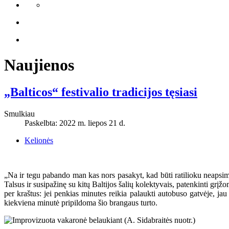
Naujienos
„Balticos“ festivalio tradicijos tęsiasi
Smulkiau
Paskelbta: 2022 m. liepos 21 d.
Kelionės
„Na ir tegu pabando man kas nors pasakyt, kad būti ratilioku neapsimo
Talsus ir susipažinę su kitų Baltijos šalių kolektyvais, patenkinti grįžo
per kraštus: jei penkias minutes reikia palaukti autobuso gatvėje, jau 
kiekviena minutė pripildoma šio brangaus turto.