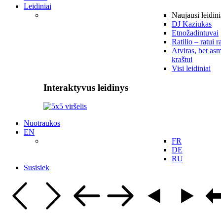
Leidiniai
Naujausi leidini
DJ Kaziukas
Etnožadintuvai
Ratilio – ratui r
Atviras, bet asm
kraštui
Visi leidiniai
Interaktyvus leidinys
Nuotraukos
EN
FR
DE
RU
Susisiek