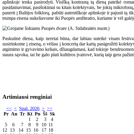
aplinkoje tenka pasirodyti. Visišką kontrastą tą dieną pateikė rom
pasidainavimai, pasišokimai su kitais kolektyvais, be jokių mikrofonų, 
panerti į Baltijos folklorą, pabūti autentiškoje aplinkoje ir pajusti tą t
trumpa eisena nukeliavome iki Puopės amfiteatro, kuriame ir vėl galėjo
Paskutinė diena, kaip neretai būna, dar labiau suteikė visam festi
susirinkome į eiseną, o vėliau į koncertą dar kartą pasigrožėti kolektyv
atgimimo ir gyvavimo keliais, džiaugdamasi, kad tokioje bendruomenėje 
siaura sąvoka, tai be galo plati kultūros įvairovė, kurią taip gera pažint
Artimiausi renginiai
<<
<
Spal. 2026
>
>>
Pr
An
Tr
Kt
Pn
Šš
Sk
1
2
3
4
5
6
7
8
9
10
11
12
13
14
15
16
17
18