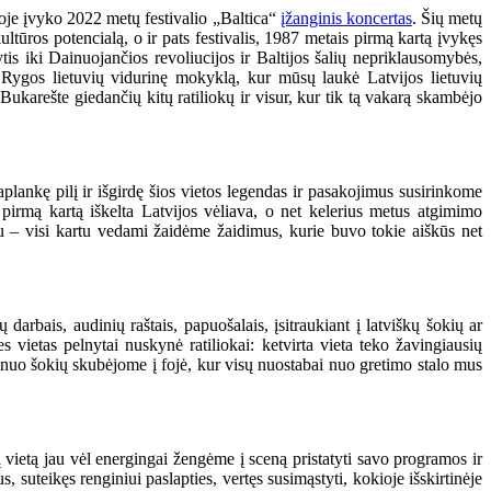
ekoje įvyko 2022 metų festivalio „Baltica“
įžanginis koncertas
. Šių metų
ultūros potencialą, o ir pats festivalis, 1987 metais pirmą kartą įvykęs
ytis iki Dainuojančios revoliucijos ir Baltijos šalių nepriklausomybės,
 į Rygos lietuvių vidurinę mokyklą, kur mūsų laukė Latvijos lietuvių
ukarešte giedančių kitų ratiliokų ir visur, kur tik tą vakarą skambėjo
 aplankę pilį ir išgirdę šios vietos legendas ir pasakojimus susirinkome
 pirmą kartą iškelta Latvijos vėliava, o net kelerius metus atgimimo
mu – visi kartu vedami žaidėme žaidimus, kurie buvo tokie aiškūs net
 darbais, audinių raštais, papuošalais, įsitraukiant į latviškų šokių ar
vietas pelnytai nuskynė ratiliokai: ketvirta vieta teko žavingiausių
sti nuo šokių skubėjome į fojė, kur visų nuostabai nuo gretimo stalo mus
 vietą jau vėl energingai žengėme į sceną pristatyti savo programos ir
suteikęs renginiui paslapties, vertęs susimąstyti, kokioje išskirtinėje