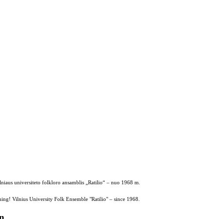
ilniaus universiteto folkloro ansamblis „Ratilio“ – nuo 1968 m.
ing! Vilnius University Folk Ensemble "Ratilio" – since 1968.
on