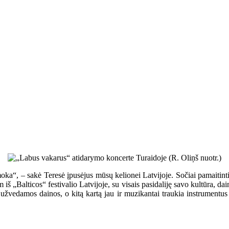
ka“, – sakė Teresė įpusėjus mūsų kelionei Latvijoje. Sočiai pamaitinti
m iš „Balticos“ festivalio Latvijoje, su visais pasidaliję savo kultūra, dai
užvedamos dainos, o kitą kartą jau ir muzikantai traukia instrumentus ir