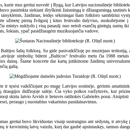
ais, kurie mus greitai nuvedė į Rygą, kur Latvijos nacionalinėje bibliot
buvo pasirinkta siekiant išryškinti žaismingą ir džiaugsmingą tautinės k
os taisyklėmis, žaidimas, leidęs sėkmingai šiam folkloro sambūriui vyst
ncerte užmetę pirmą žvilgsnį į kitus festivalio dalyvius, nuskubėjome
ia mintys nuklydo į visą pasaulį: nuo netoli esančių gimtųjų namų iki B
is, šokiais, ypač pasidžiaugėm muzikuojančia vadove.
Baltijos šalių folklorą. Su gide pasivaikščioję po muziejaus teritoriją,
atvijoje simbolių: būtent „Balticos“ festivalio metu čia 1988 metais
udies dainų. Šiame koncerte dar kartą įsitikinome žaidimų universalu
nčią galią.
e ir tęsėsi vaikščiojant po mugę Latvijos sostinėje, gėrintis amatininkų
draugijos didžiojoje salėje. Čia vyko polkos varžytuvės, kur prizines 
irmoji skirta latvio Arvids ir lietuvės ratiliokės Gabrielės porai. Atsipū
eresei, peraugo į nuostabius vakarinius pasidainavimus.
mas greitai buvo likviduotas visaip susirangius ant sėdynių, ir atvykę į
ir krovininių laivų vaizdu, kurį dar gaubė apsiniaukęs, tamsus dangus, 