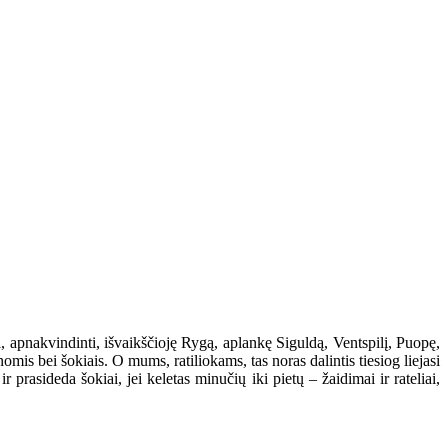
, apnakvindinti, išvaikščioję Rygą, aplankę Siguldą, Ventspilį, Puopę,
nomis bei šokiais. O mums, ratiliokams, tas noras dalintis tiesiog liejasi
 prasideda šokiai, jei keletas minučių iki pietų – žaidimai ir rateliai,