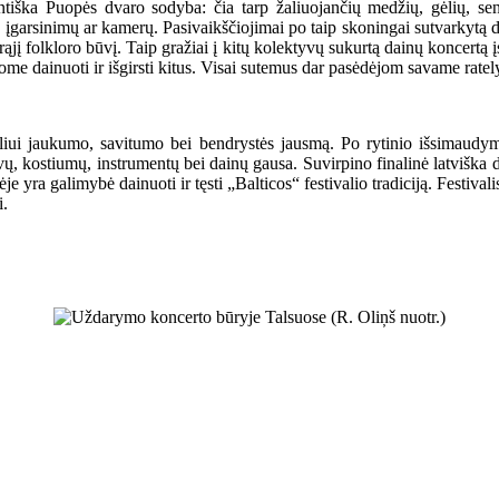
antiška Puopės dvaro sodyba: čia tarp žaliuojančių medžių, gėlių, s
įgarsinimų ar kamerų. Pasivaikščiojimai po taip skoningai sutvarkytą dva
ikrąjį folkloro būvį. Taip gražiai į kitų kolektyvų sukurtą dainų koncertą į
me dainuoti ir išgirsti kitus. Visai sutemus dar pasėdėjom savame rately
valiui jaukumo, savitumo bei bendrystės jausmą. Po rytinio išsimaudym
ų, kostiumų, instrumentų bei dainų gausa. Suvirpino finalinė latviška dai
yra galimybė dainuoti ir tęsti „Balticos“ festivalio tradiciją. Festivali
i.