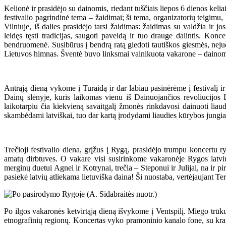
Kelionė ir prasidėjo su dainomis, riedant tuščiais liepos 6 dienos keli
festivalio pagrindinė tema – žaidimai; ši tema, organizatorių teigimu, 
Vilniuje, iš dalies prasidėjo tarsi žaidimas: žaidimas su valdžia ir j
leidęs tęsti tradicijas, saugoti paveldą ir tuo drauge dalintis. Ko
bendruomenė. Susibūrus į bendrą ratą giedoti tautiškos giesmės, nejuč
Lietuvos himnas. Šventė buvo linksmai vainikuota vakarone – dainom
Antrąją dieną vykome į Turaidą ir dar labiau pasinėrėme į festivalį ir 
Dainų slėnyje, kuris laikomas vienu iš Dainuojančios revoliucijos L
laikotarpiu čia kiekvieną savaitgalį žmonės rinkdavosi dainuoti lia
skambėdami latviškai, tuo dar kartą įrodydami liaudies kūrybos jungia
Trečioji festivalio diena, grįžus į Rygą, prasidėjo trumpu koncertu ryt
amatų dirbtuves. O vakare visi susirinkome vakaronėje Rygos latvių 
merginų duetui Agnei ir Kotrynai, trečia – Steponui ir Julijai, na ir p
pasiekė latvių atliekama lietuviška daina! Ši nuostaba, vertėjaujant T
Po ilgos vakaronės ketvirtąją dieną išvykome į Ventspilį. Miego trūku
etnografinių regionų. Koncertas vyko pramoninio kanalo fone, su kranų 