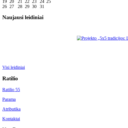
19
20
21
22
23
24
25
26
27
28
29
30
31
Naujausi leidiniai
Visi leidiniai
Ratilio
Ratilio 55
Parama
Atributika
Kontaktai