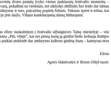
enovinių dvaro pastatų įvyko vienas jaukiausių festivalio momentų –
rą, pokalbiai su vietiniais, net atklydęs didžiulis šuo leido dar labiau
siliejome ir mes, paįvairinę popietę šokiais. Vakaras tęsėsi ir toliau, kai
je prie laužo, Viliaus kankliuojamų dainų liūliuojami.
o ežere nuskubėjom į festivalio užbaigtuves Talsų miestelyje – visi
na „Pūt, vējiņi“, kai net pirmą kartą ją girdint širdis keliauja Baltijos
s puikiai atskleidė dar atidarymo kalbose girdėtą frazę – kaimynai nėra
Elena
Agnės Sidabraitės ir Reinis Oliņš
nuotr.