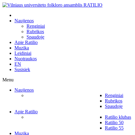
Naujienos
Renginiai
Rubrikos
Spaudoje
Apie Ratilio
Muzika
Leidiniai
Nuotraukos
EN
Susisiek
Menu
Naujienos
Renginiai
Rubrikos
Spaudoje
Apie Ratilio
Ratilio klubas
Ratilio 50
Ratilio 55
Muzika