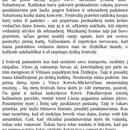
Subartonyse. Ratiliokai buva pakviest penktadienio vakarų pravest
pasidainavims prie lauža, pagrot šokiuos ir sekmadienį padainuot
Subartonių krašta dainų koncerte. Festivalių praretint ratiliokų kuopa
turėj sukts iš padeties – ant popieriaus penktadienį turim keturs
vedančius dains žmons, tarp jų ir aš, užkietėjs aukštaits, kiti stipriej
vedantieji atvykst tik sekmadienį. Muzikantų frontas taip pat buvo
praretints, tačiau greitai susidėj naujs sąstats, kurs ant scenos
pasirodys pirmų kartų. Važiuodams iš repeticijos nervavaus, kad
mana pasirinktos vedamos dainos man ne dzūkiškai skamb, o
kažkode aukštaitiškai ir aš nepritaps dzūkų festivaly.
Į festivalį patraukėm kas kad norėjom sava transportu, susibūrę į
ekipažus. Vieno jų vairuotojs buvau aš, ketvirtadienį per piets su
trim merginom iš Vilniaus pajudėjom link Dzūkijos. Taip ir prasidėj
mana klaidžiojimai po dzūkų kultūrą. Nesinorėja nieka praleisti. Jau
pirmą dieną ėjom į Vinco Krėvės-Mickevičiaus memorialinį
muziejų – šių metų festivals buva skirts jo 140 metinėms, pasirod,
čia gimė ir dažnai lankydavos Krėvė. Pakaštavojom totorių
kulinarinio paveldo, vietinė totorė Liusia pagamina saldaus plovo.
Pasistiprinę ėjom į žinių salę pasiklausyt paskaitų. Taip ir vakars
priartėja, prie laužo būriavos žmonės, prasidėj pasidainavimai. Kas
man nustebina, kad aš mokėjau beveik visas dains, kurias vedė kiti
ansambliai. Gail, kad oficialiai pasidainavimai tęsės tik valandą,
toliau sekė vakaronė. Šokiai buva tokie trankūs ir linksmi, kad jau
po pirmos nakties šokių aikštelės žolytė buva sutrypt iki žemių.