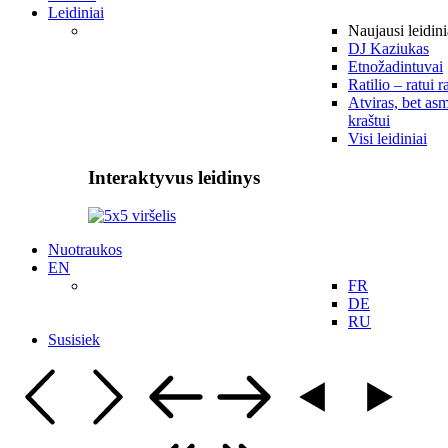
Leidiniai
Naujausi leidini
DJ Kaziukas
Etnožadintuvai
Ratilio – ratui r
Atviras, bet asm
kraštui
Visi leidiniai
Interaktyvus leidinys
Nuotraukos
EN
FR
DE
RU
Susisiek