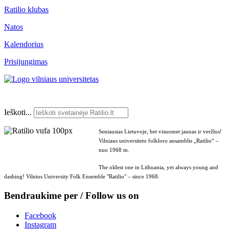
Ratilio klubas
Natos
Kalendorius
Prisijungimas
Ieškoti...
Seniausias Lietuvoje, bet visuomet jaunas ir veržlus!
Vilniaus universiteto folkloro ansamblis „Ratilio“ –
nuo 1968 m.
The oldest one in Lithuania, yet always young and
dashing! Vilnius University Folk Ensemble "Ratilio" – since 1968.
Bendraukime per / Follow us on
Facebook
Instagram