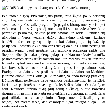
Penktadienio rytą ištvermingiaus pradėj nuo žygio po Subartonių
apylinkių šventviets, aš pasirinkau tinginio žygį ir ilgiau miegojau
sava mašinoj. Festivalia program ėjo pagal šablonų: nuo ryto iki piet
veik amatų kiems, žinių salėj nuo pietų iki vakara vyksta beveik be
pertraukų paskaitos, vakare pasidainavimai ir šokiai. Penktadienį
užklydau į Veros vedams dzūkų dainavimo mokyms, kuriuos
bandžiau formuot garsų, kaip dzūkai dainuoj, po jų kažkaip
pasijaučiau nesants toks nieka verts dzūkų dainuos. Likus nedaug iki
pasidainavimų, daug nesitarę, visi ratiliokai pradėjom rinkts prie
Stepono vilos (hamako apdengt palapin) atokiau nuo festivalia mišk,
pasirepetavom dains ir išsibarstėm kas kur. Vėl visi susirinkam prie
laužiuka, aplink susidarė kelios eilės žmonių, drebuliuks ėjo ne todė,
kad buva šalt, o nuo kiek daug žmonių susirinka padainuot kart.
Pradėjom pasidainavims, pasikeisdami dainą po dainos su Merkinės
jaunimo etnokultūros klub „Kukumbalis“, valanda tiesiog praskriej.
Būtume tikrai neištempę visos valandos pasidainavimų, jei ne Elzė,
kuri buvo pasiruošus pravest gal koks šešias dains. O tada ėjom
šokt. Ratiliokai užkūrė tikrą pirtį šokių aikštelėj, o nuo basedlos
grojima ir įgarsinima ne kartą susižvalgėm su Steponu, ant kiek gerai
groj ratiliokai, net dabar prisiminus šiurpai nuein. Oficiali program
baigės, bet šventė tęsės, dar vakarojam ilgai, miegot nuėjau, kai
saulė švyst pradėj.