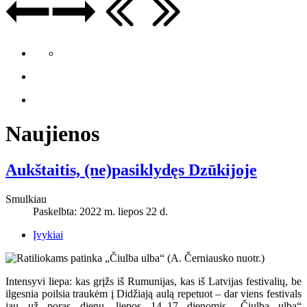
Naujienos
Aukštaitis, (ne)pasiklydęs Dzūkijoje
Smulkiau
Paskelbta: 2022 m. liepos 22 d.
Įvykiai
Intensyvi liepa: kas grįžs iš Rumunijas, kas iš Latvijas festivalių, be
ilgesnia poilsia traukėm į Didžiają aulą repetuot – dar viens festivals
jau už poras dienų, liepos 14–17 dienomis „Čiulba ulba“