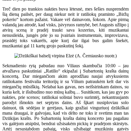
Treč dien po trankios nakties buva lėtesnė, mes šešies nusprendėm
šią dieną pailsėt, per daug niekur neit ir ratiliokų praminto „Biržų
pokerio“ kortom pažaist. Vakare vėl dainavom, šokom. Apie pirmą
valandą jau atrodė, kad visks, įsivyruos ramybė, bet Augusts užlipo į
atvirą sceną ir pradėj traukt sava kozerius, kiti muzikantai
nenusileida, jungės prie jo su įvairiais instrumentais, improvizava,
prasidėj toks vakarėls, apie kurį dar ilgai bus galim šnekėt,
muzikantai gal 11 kartų grojo paskutinį šokį.
Sekmadienio rytą pabudau nuo Viliaus skambučia 10:00 – jau
atvažiava paskutiniai „Ratilio“ ekipažai į Subartonių krašta dainų
koncertą. Dar miegančiom akim aprodžiau naujai atvykusiems
ratiliokams festivalia teritorijų ir su Vilium patraukėm kelt dar vis
miegančių mūsiškių. Nelabai kas gavas, nes neišsirinkam dainos, su
kuria kelt, ir išsibudino nuo mūsų kalbų… Susitikom, kas jau gyv po
nakties, prie scenos; ratiliokai solistai buvo surimtėj, nekantraujants
parodyt išmokts net septyns dains. Aš šįkart nusiploviau solo
dainuot, tik sėdėjau ir gerėjaus, kaip gražiai vinguriuoj dzūkiškai
mana draugai, ir galvojau, kad vis dėlto ne toks ir svetims man tas
Dzūkijas krašts. Po Subartonių krašta dainų koncerto jau pagaliau
vis galėjom atsipūst, bendrai užsisakėm pickių ir pradėjom skirstyts.
Artėj nesustabdom pabaig, visks užsibaigė muzikiniu gatvės