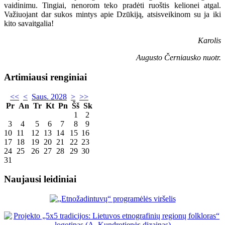
vaidinimu. Tingiai, nenorom teko pradėti ruoštis kelionei atgal.
Važiuojant dar sukos mintys apie Dzūkiją, atsisveikinom su ja iki
kito savaitgalia!
Karolis
Augusto Černiausko nuotr.
Artimiausi renginiai
<<
<
Saus. 2028
>
>>
Pr
An
Tr
Kt
Pn
Šš
Sk
1
2
3
4
5
6
7
8
9
10
11
12
13
14
15
16
17
18
19
20
21
22
23
24
25
26
27
28
29
30
31
Naujausi leidiniai