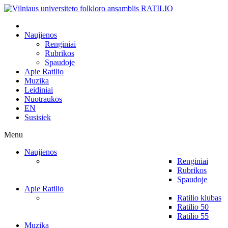
Naujienos
Renginiai
Rubrikos
Spaudoje
Apie Ratilio
Muzika
Leidiniai
Nuotraukos
EN
Susisiek
Menu
Naujienos
Renginiai
Rubrikos
Spaudoje
Apie Ratilio
Ratilio klubas
Ratilio 50
Ratilio 55
Muzika