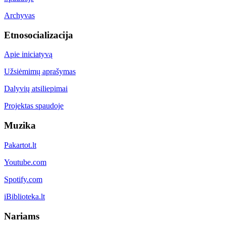
Archyvas
Etnosocializacija
Apie iniciatyvą
Užsiėmimų aprašymas
Dalyvių atsiliepimai
Projektas spaudoje
Muzika
Pakartot.lt
Youtube.com
Spotify.com
iBiblioteka.lt
Nariams