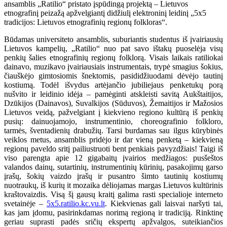
ansamblis „Ratilio“ pristato įspūdingą projektą – Lietuvos
etnografinį peizažą apžvelgiantį didžiulį elektroninį leidinį „5x5
tradicijos: Lietuvos etnografinių regionų folkloras“.
Būdamas universiteto ansamblis, suburiantis studentus iš įvairiausių
Lietuvos kampelių, „Ratilio“ nuo pat savo ištakų puoselėja visų
penkių šalies etnografinių regionų folklorą. Visais laikais ratiliokai
dainavo, muzikavo įvairiausiais instrumentais, trypė smagius šokius,
čiauškėjo gimtosiomis šnektomis, pasididžiuodami dėvėjo tautinį
kostiumą. Todėl išvydus artėjančio jubiliejaus penketukų porą
nušvito ir leidinio idėja – pamėginti atskleisti savitą Aukštaitijos,
Dzūkijos (Dainavos), Suvalkijos (Sūduvos), Žemaitijos ir Mažosios
Lietuvos veidą, pažvelgiant į kiekvieno regiono kultūrą iš penkių
pusių: dainuojamojo, instrumentinio, choreografinio folkloro,
tarmės, šventadienių drabužių. Tarsi burdamas sau ilgus kūrybinės
veiklos metus, ansamblis pridėjo ir dar vieną penketą – kiekvieną
regionų paveldo sritį pailiustruoti bent penkiais pavyzdžiais! Taigi iš
viso parengta apie 12 gigabaitų įvairios medžiagos: pusšeštos
valandos dainų, sutartinių, instrumentinių kūrinių, pasakojimų garso
įrašų, šokių vaizdo įrašų ir pusantro šimto tautinių kostiumų
nuotraukų, iš kurių it mozaika dėliojamas margas Lietuvos kultūrinis
kraštovaizdis. Visą šį gausų kraitį galima rasti specialioje interneto
svetainėje –
5x5.ratilio.kc.vu.lt
. Kiekvienas gali laisvai naršyti tai,
kas jam įdomu, pasirinkdamas norimą regioną ir tradiciją. Rinktinę
geriau suprasti padės sričių ekspertų apžvalgos, suteikiančios