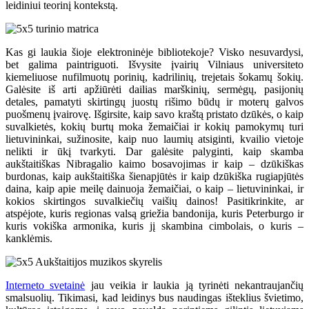
leidiniui teorinį kontekstą.
Kas gi laukia šioje elektroninėje bibliotekoje? Visko nesuvardysi,
bet galima paintriguoti. Išvysite įvairių Vilniaus universiteto
kiemeliuose nufilmuotų porinių, kadrilinių, trejetais šokamų šokių.
Galėsite iš arti apžiūrėti dailias marškinių, sermėgų, pasijonių
detales, pamatyti skirtingų juostų rišimo būdų ir moterų galvos
puošmenų įvairovę. Išgirsite, kaip savo kraštą pristato dzūkės, o kaip
suvalkietės, kokių burtų moka žemaičiai ir kokių pamokymų turi
lietuvininkai, sužinosite, kaip nuo laumių atsiginti, kvailio vietoje
nelikti ir ūkį tvarkyti. Dar galėsite palyginti, kaip skamba
aukštaitiškas Nibragalio kaimo bosavojimas ir kaip – dzūkiškas
burdonas, kaip aukštaitiška šienapjūtės ir kaip dzūkiška rugiapjūtės
daina, kaip apie meilę dainuoja žemaičiai, o kaip – lietuvininkai, ir
kokios skirtingos suvalkiečių vaišių dainos! Pasitikrinkite, ar
atspėjote, kuris regionas valsą griežia bandonija, kuris Peterburgo ir
kuris vokiška armonika, kuris jį skambina cimbolais, o kuris –
kanklėmis.
Interneto svetainė
jau veikia ir laukia ją tyrinėti nekantraujančių
smalsuolių. Tikimasi, kad leidinys bus naudingas išteklius švietimo,