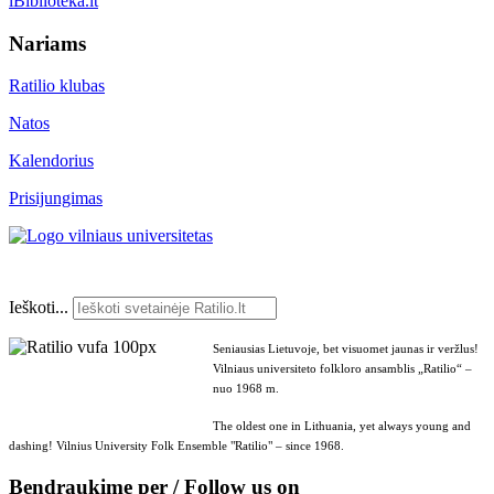
iBiblioteka.lt
Nariams
Ratilio klubas
Natos
Kalendorius
Prisijungimas
Ieškoti...
Seniausias Lietuvoje, bet visuomet jaunas ir veržlus!
Vilniaus universiteto folkloro ansamblis „Ratilio“ –
nuo 1968 m.
The oldest one in Lithuania, yet always young and
dashing! Vilnius University Folk Ensemble "Ratilio" – since 1968.
Bendraukime per / Follow us on