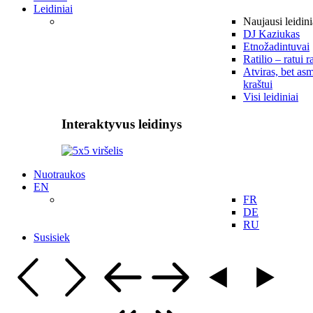
Leidiniai
Naujausi leidini
DJ Kaziukas
Etnožadintuvai
Ratilio – ratui r
Atviras, bet asm
kraštui
Visi leidiniai
Interaktyvus leidinys
Nuotraukos
EN
FR
DE
RU
Susisiek