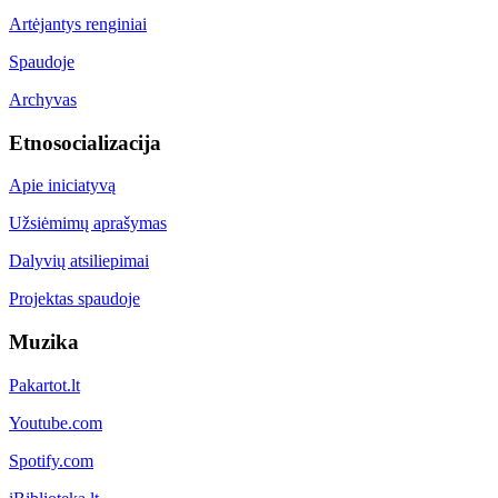
Artėjantys renginiai
Spaudoje
Archyvas
Etnosocializacija
Apie iniciatyvą
Užsiėmimų aprašymas
Dalyvių atsiliepimai
Projektas spaudoje
Muzika
Pakartot.lt
Youtube.com
Spotify.com