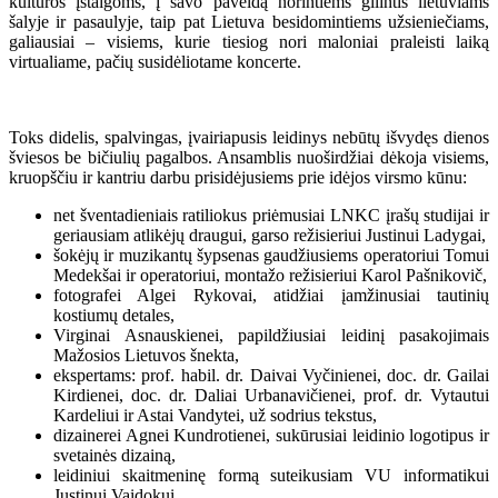
kultūros įstaigoms, į savo paveldą norintiems gilintis lietuviams
šalyje ir pasaulyje, taip pat Lietuva besidomintiems užsieniečiams,
galiausiai – visiems, kurie tiesiog nori maloniai praleisti laiką
virtualiame, pačių susidėliotame koncerte.
Toks didelis, spalvingas, įvairiapusis leidinys nebūtų išvydęs dienos
šviesos be bičiulių pagalbos. Ansamblis nuoširdžiai dėkoja visiems,
kruopščiu ir kantriu darbu prisidėjusiems prie idėjos virsmo kūnu:
net šventadieniais ratiliokus priėmusiai LNKC įrašų studijai ir
geriausiam atlikėjų draugui, garso režisieriui Justinui Ladygai,
šokėjų ir muzikantų šypsenas gaudžiusiems operatoriui Tomui
Medekšai ir operatoriui, montažo režisieriui Karol Pašnikovič,
fotografei Algei Rykovai, atidžiai įamžinusiai tautinių
kostiumų detales,
Virginai Asnauskienei, papildžiusiai leidinį pasakojimais
Mažosios Lietuvos šnekta,
ekspertams: prof. habil. dr. Daivai Vyčinienei, doc. dr. Gailai
Kirdienei, doc. dr. Daliai Urbanavičienei, prof. dr. Vytautui
Kardeliui ir Astai Vandytei, už sodrius tekstus,
dizainerei Agnei Kundrotienei, sukūrusiai leidinio logotipus ir
svetainės dizainą,
leidiniui skaitmeninę formą suteikusiam VU informatikui
Justinui Vaidokui,