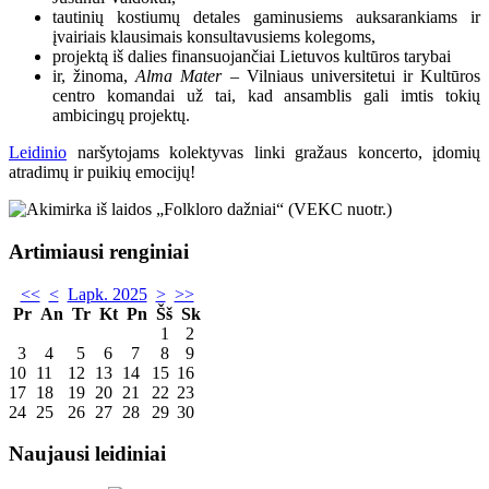
tautinių kostiumų detales gaminusiems auksarankiams ir
įvairiais klausimais konsultavusiems kolegoms,
projektą iš dalies finansuojančiai Lietuvos kultūros tarybai
ir, žinoma,
Alma Mater
– Vilniaus universitetui ir Kultūros
centro komandai už tai, kad ansamblis gali imtis tokių
ambicingų projektų.
Leidinio
naršytojams kolektyvas linki gražaus koncerto, įdomių
atradimų ir puikių emocijų!
Artimiausi renginiai
<<
<
Lapk. 2025
>
>>
Pr
An
Tr
Kt
Pn
Šš
Sk
1
2
3
4
5
6
7
8
9
10
11
12
13
14
15
16
17
18
19
20
21
22
23
24
25
26
27
28
29
30
Naujausi leidiniai