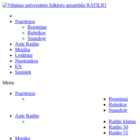
Naujienos
Renginiai
Rubrikos
Spaudoje
Apie Ratilio
Muzika
Leidiniai
Nuotraukos
EN
Susisiek
Menu
Naujienos
Renginiai
Rubrikos
Spaudoje
Apie Ratilio
Ratilio klubas
Ratilio 50
Ratilio 55
Muzika