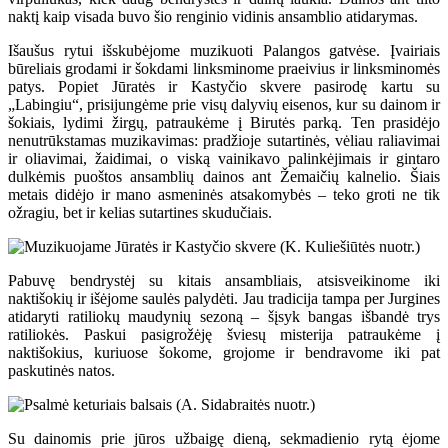
naktį kaip visada buvo šio renginio vidinis ansamblio atidarymas.
Išaušus rytui išskubėjome muzikuoti Palangos gatvėse. Įvairiais
būreliais grodami ir šokdami linksminome praeivius ir linksminomės
patys. Popiet Jūratės ir Kastyčio skvere pasirodę kartu su
„Labingiu“, prisijungėme prie visų dalyvių eisenos, kur su dainom ir
šokiais, lydimi žirgų, patraukėme į Birutės parką. Ten prasidėjo
nenutrūkstamas muzikavimas: pradžioje sutartinės, vėliau raliavimai
ir oliavimai, žaidimai, o viską vainikavo palinkėjimais ir gintaro
dulkėmis puoštos ansamblių dainos ant Žemaičių kalnelio. Šiais
metais didėjo ir mano asmeninės atsakomybės – teko groti ne tik
ožragiu, bet ir kelias sutartines skudučiais.
Pabuvę bendrystėj su kitais ansambliais, atsisveikinome iki
naktišokių ir išėjome saulės palydėti. Jau tradicija tampa per Jurgines
atidaryti ratiliokų maudynių sezoną – šįsyk bangas išbandė trys
ratiliokės. Paskui pasigrožėję šviesų misterija patraukėme į
naktišokius, kuriuose šokome, grojome ir bendravome iki pat
paskutinės natos.
Su dainomis prie jūros užbaigę dieną, sekmadienio rytą ėjome