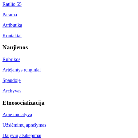
Ratilio 55
Parama
Atributika
Kontaktai
Naujienos
Rubrikos
Artėjantys renginiai
Spaudoje
Archyvas
Etnosocializacija
Apie iniciatyvą
Užsiėmimų aprašymas
Dalyvių atsiliepimai