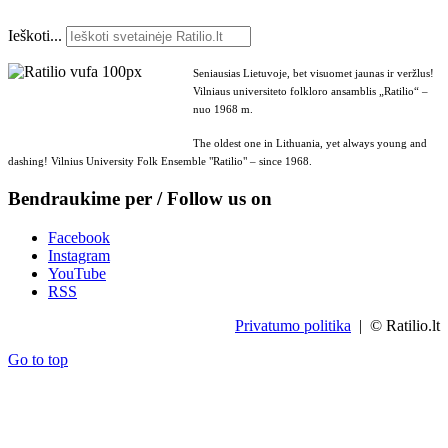
Ieškoti...
Seniausias Lietuvoje, bet visuomet jaunas ir veržlus!
Vilniaus universiteto folkloro ansamblis „Ratilio“ –
nuo 1968 m.
The oldest one in Lithuania, yet always young and
dashing! Vilnius University Folk Ensemble "Ratilio" – since 1968.
Bendraukime per / Follow us on
Facebook
Instagram
YouTube
RSS
Privatumo politika
| © Ratilio.lt
Go to top