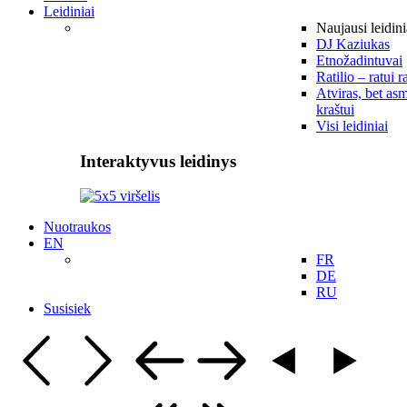
Leidiniai
Naujausi leidini
DJ Kaziukas
Etnožadintuvai
Ratilio – ratui r
Atviras, bet asm
kraštui
Visi leidiniai
Interaktyvus leidinys
Nuotraukos
EN
FR
DE
RU
Susisiek