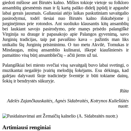
giedoti mišiose ant Birutės kalno. Mišios tokioje vietoje su folkloro
ansamblių giesmėmis man ir šį kartą paliko didelį įspūdį ir apgaubė
labai gerais jausmais. Galiausiai atėjo laikas paskutiniam savaitgalio
pasirodymui, todėl tiesiai nuo Birutės kalno išskubėjome į
jurginėjimus prie rotondos. Ant suoliuko klausantis kitų ansamblių
bei laukiant savojo pasirodymo, prie manęs prisėdo palangiškė
Virginija su drauge ir papasakojo apie Palangos gyvenimą, savo
Jurginių tradicijas, taip pat pavaišino kava – pažintis man liks
unikaliu šių Jurginių prisiminimu. O tuo metu Akvilė, Tomukas ir
Mindaugas, mūsų ansamblio kulinarai, iškepė kiaušinienės ir
pamaitino visą būrį ansambliečių – ačiū jiems už tai.
Palangiškiai bei miesto svečiai visą savaitgalį buvo labai svetingi, o
muzikantai negailėjo įvairių melodijų šokėjams. Esu dėkinga, kad
galėjau dalyvauti šioje tradicinėje šventėje ir būti tokiame dainų,
šokių ir bendrystės sūkuryje.
Rūta
Adelės Zajančkauskaitės, Agnės Sidabraitės, Kotrynos Kuliešiūtės
nuotr.
Artimiausi renginiai