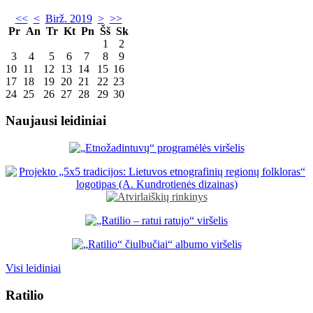
<<
<
Birž. 2019
>
>>
Pr
An
Tr
Kt
Pn
Šš
Sk
1
2
3
4
5
6
7
8
9
10
11
12
13
14
15
16
17
18
19
20
21
22
23
24
25
26
27
28
29
30
Naujausi leidiniai
Visi leidiniai
Ratilio