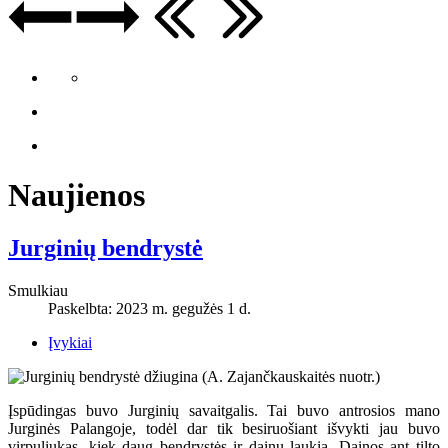
Naujienos
Jurginių bendrystė
Smulkiau
Paskelbta: 2023 m. gegužės 1 d.
Įvykiai
Įspūdingas buvo Jurginių savaitgalis. Tai buvo antrosios mano
Jurginės Palangoje, todėl dar tik besiruošiant išvykti jau buvo
virpuliukas, kiek daug bendrystės ir dainų laukia. Dainos ant tilto