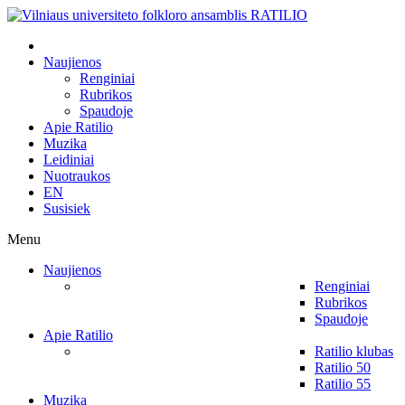
Naujienos
Renginiai
Rubrikos
Spaudoje
Apie Ratilio
Muzika
Leidiniai
Nuotraukos
EN
Susisiek
Menu
Naujienos
Renginiai
Rubrikos
Spaudoje
Apie Ratilio
Ratilio klubas
Ratilio 50
Ratilio 55
Muzika