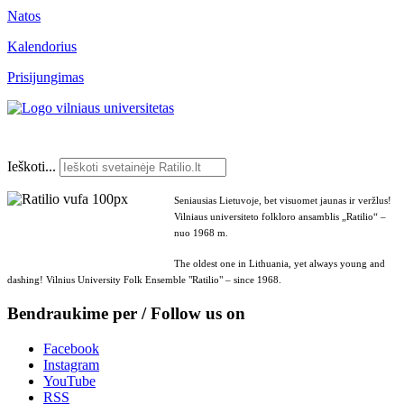
Natos
Kalendorius
Prisijungimas
Ieškoti...
Seniausias Lietuvoje, bet visuomet jaunas ir veržlus!
Vilniaus universiteto folkloro ansamblis „Ratilio“ –
nuo 1968 m.
The oldest one in Lithuania, yet always young and
dashing! Vilnius University Folk Ensemble "Ratilio" – since 1968.
Bendraukime per / Follow us on
Facebook
Instagram
YouTube
RSS