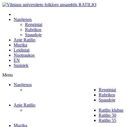
Naujienos
Renginiai
Rubrikos
Spaudoje
Apie Ratilio
Muzika
Leidiniai
Nuotraukos
EN
Susisiek
Menu
Naujienos
Renginiai
Rubrikos
Spaudoje
Apie Ratilio
Ratilio klubas
Ratilio 50
Ratilio 55
Muzika