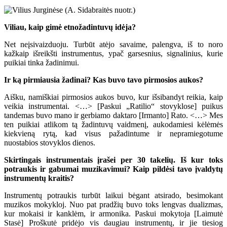
Viliau, kaip gimė etnožadintuvų idėja?
Net neįsivaizduoju. Turbūt atėjo savaime, palengva, iš to noro
kažkaip išreikšti instrumentus, ypač garsesnius, signalinius, kurie
puikiai tinka žadinimui.
Ir ką pirmiausia žadinai? Kas buvo tavo pirmosios aukos?
Aišku, namiškiai pirmosios aukos buvo, kur išsibandyt reikia, kaip
veikia instrumentai. <…> [Paskui „Ratilio“ stovyklose] puikus
tandemas buvo mano ir gerbiamo daktaro [Irmanto] Rato. <…> Mes
ten puikiai atlikom tą žadintuvų vaidmenį, aukodamiesi kėlėmės
kiekvieną rytą, kad visus pažadintume ir nepramiegotume
nuostabios stovyklos dienos.
Skirtingais instrumentais įrašei per 30 takelių. Iš kur toks
potraukis ir gabumai muzikavimui? Kaip pildėsi tavo įvaldytų
instrumentų kraitis?
Instrumentų potraukis turbūt laikui bėgant atsirado, besimokant
muzikos mokykloj. Nuo pat pradžių buvo toks lengvas dualizmas,
kur mokaisi ir kanklėm, ir armonika. Paskui mokytoja [Laimutė
Stasė] Proškutė pridėjo vis daugiau instrumentų, ir jie tiesiog