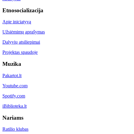
Etnosocializacija
Apie iniciatyvą
Užsiėmimų aprašymas
Dalyvių atsiliepimai
Projektas spaudoje
Muzika
Pakartot.lt
Youtube.com
Spotify.com
iBiblioteka.lt
Nariams
Ratilio klubas