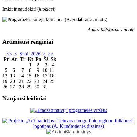
Imkit ir naudokit! (
juokiasi
)
Agnės Sidabraitės nuotr.
Artimiausi renginiai
<<
<
Spal. 2026
>
>>
Pr
An
Tr
Kt
Pn
Šš
Sk
1
2
3
4
5
6
7
8
9
10
11
12
13
14
15
16
17
18
19
20
21
22
23
24
25
26
27
28
29
30
31
Naujausi leidiniai