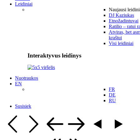
Leidiniai
Naujausi leidini
DJ Kaziukas
Etnožadintuvai
Ratilio – ratui r
Atviras, bet asm
kraštui
Visi leidiniai
Interaktyvus leidinys
Nuotraukos
EN
FR
DE
RU
Susisiek