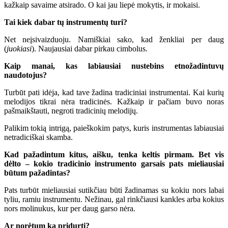
kažkaip savaime atsirado. O kai jau liepė mokytis, ir mokaisi.
Tai kiek dabar tų instrumentų turi?
Net neįsivaizduoju. Namiškiai sako, kad ženkliai per daug
(
juokiasi
). Naujausiai dabar pirkau cimbolus.
Kaip manai, kas labiausiai nustebins etnožadintuvų
naudotojus?
Turbūt pati idėja, kad tave žadina tradiciniai instrumentai. Kai kurių
melodijos tikrai nėra tradicinės. Kažkaip ir pačiam buvo noras
pašmaikštauti, negroti tradicinių melodijų.
Palikim tokią intrigą, paieškokim patys, kuris instrumentas labiausiai
netradiciškai skamba.
Kad pažadintum kitus, aišku, tenka keltis pirmam. Bet vis
dėlto – kokio tradicinio instrumento garsais pats mieliausiai
būtum pažadintas?
Pats turbūt mieliausiai sutikčiau būti žadinamas su kokiu nors labai
tyliu, ramiu instrumentu. Nežinau, gal rinkčiausi kankles arba kokius
nors molinukus, kur per daug garso nėra.
Ar norėtum ką pridurti?