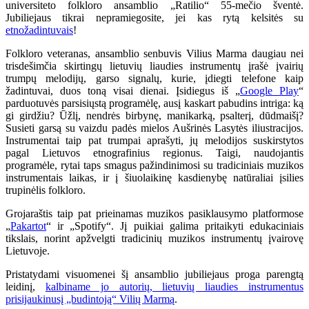
universiteto folkloro ansamblio „Ratilio“ 55-mečio šventė.
Jubiliejaus tikrai nepramiegosite, jei kas rytą kelsitės su
etnožadintuvais
!
Folkloro veteranas, ansamblio senbuvis Vilius Marma daugiau nei
trisdešimčia skirtingų lietuvių liaudies instrumentų įrašė įvairių
trumpų melodijų, garso signalų, kurie, įdiegti telefone kaip
žadintuvai, duos toną visai dienai. Įsidiegus iš „
Google Play
“
parduotuvės parsisiųstą programėlę, ausį kaskart pabudins intriga: ką
gi girdžiu? Ūžlį, nendrės birbynę, manikarką, psalterį, dūdmaišį?
Susieti garsą su vaizdu padės mielos Aušrinės Lasytės iliustracijos.
Instrumentai taip pat trumpai aprašyti, jų melodijos suskirstytos
pagal Lietuvos etnografinius regionus. Taigi, naudojantis
programėle, rytai taps smagus pažindinimosi su tradiciniais muzikos
instrumentais laikas, ir į šiuolaikinę kasdienybę natūraliai įsilies
trupinėlis folkloro.
Grojaraštis taip pat prieinamas muzikos pasiklausymo platformose
„
Pakartot
“ ir „Spotify“. Jį puikiai galima pritaikyti edukaciniais
tikslais, norint apžvelgti tradicinių muzikos instrumentų įvairovę
Lietuvoje.
Pristatydami visuomenei šį ansamblio jubiliejaus proga parengtą
leidinį,
kalbiname jo autorių, lietuvių liaudies instrumentus
prisijaukinusį „budintoją“ Vilių Marmą
.