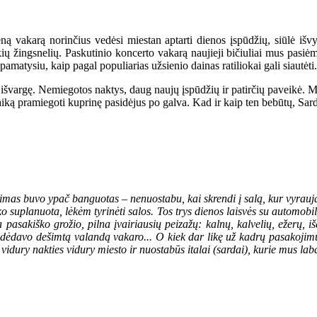
ą vakarą norinčius vedėsi miestan aptarti dienos įspūdžių, siūlė išvyka
kių žingsnelių. Paskutinio koncerto vakarą naujieji bičiuliai mus pasi
amatysiu, kaip pagal populiarias užsienio dainas ratiliokai gali siautėti.
išvargę. Nemiegotos naktys, daug naujų įspūdžių ir patirčių paveikė. Man
 laiką pramiegoti kuprinę pasidėjus po galva. Kad ir kaip ten bebūtų, Sar
eidimas buvo ypač banguotas – nenuostabu, kai skrendi į salą, kur vyrau
ko suplanuota, lėkėm tyrinėti salos.
Tos trys dienos laisvės su automobil
pasakiško grožio, pilna įvairiausių peizažų: kalnų, kalvelių, ežerų, i
sidėdavo dešimtą valandą vakaro...
O kiek dar likę už kadrų pasakojimų
i vidury nakties vidury miesto ir nuostabūs italai (sardai), kurie mus lab