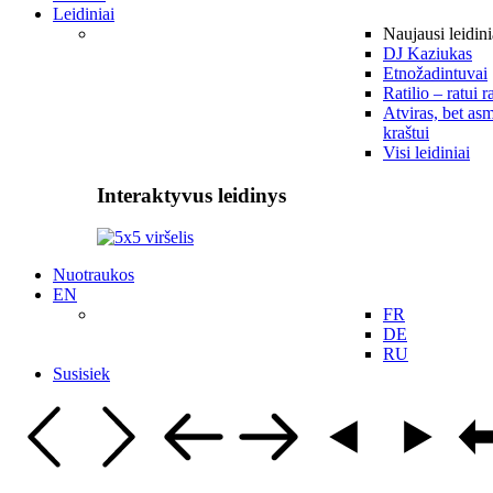
Leidiniai
Naujausi leidini
DJ Kaziukas
Etnožadintuvai
Ratilio – ratui r
Atviras, bet asm
kraštui
Visi leidiniai
Interaktyvus leidinys
Nuotraukos
EN
FR
DE
RU
Susisiek