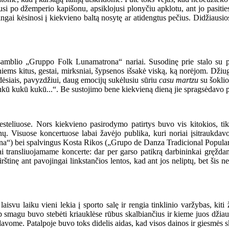
 po džemperio kapišonu, apsiklojusi plonyčiu apklotu, ant jo pasitiesus
aulingai kėsinosi į kiekvieno baltą nosytę ar atidengtus pečius. Didžiau
ansamblio „Gruppo Folk Lunamatrona“ nariai. Susodinę prie stalo su
niems kitus, gestai, mirksniai, šypsenos išsakė viską, ką norėjom. Džiu
ardėsiais, pavyzdžiui, daug emocijų sukėlusiu sūriu
casu martzu
su šoklio
ia, kukū kukū kukū...“. Be sustojimo bene kiekvieną dieną jie spragsėdavo
iesteliuose. Nors kiekvieno pasirodymo patirtys buvo vis kitokios, t
pnų. Visuose koncertuose labai žavėjo publika, kuri noriai įsitraukd
ina“) bei spalvingus Kosta Rikos („Grupo de Danza Tradicional Popula
ai transliuojamame koncerte: dar per garso patikrą darbininkai gręžd
tinę ant pavojingai linkstančios lentos, kad ant jos neliptų, bet šis nes
aisvu laiku vieni lekia į sporto salę ir rengia tinklinio varžybas, kit
 smagu buvo stebėti kriauklėse rūbus skalbiančius ir kieme juos džiaus
davome. Patalpoje buvo toks didelis aidas, kad visos dainos ir giesmės sk