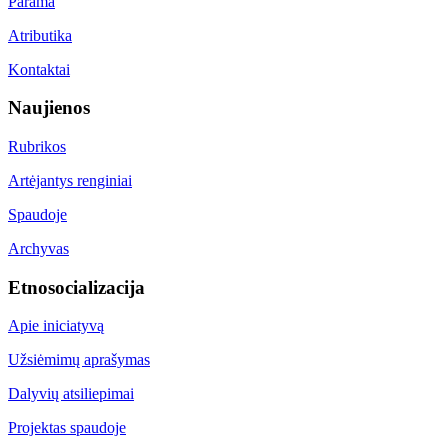
Parama
Atributika
Kontaktai
Naujienos
Rubrikos
Artėjantys renginiai
Spaudoje
Archyvas
Etnosocializacija
Apie iniciatyvą
Užsiėmimų aprašymas
Dalyvių atsiliepimai
Projektas spaudoje