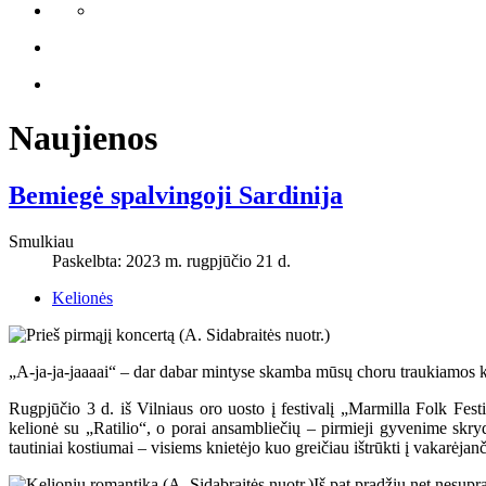
Naujienos
Bemiegė spalvingoji Sardinija
Smulkiau
Paskelbta: 2023 m. rugpjūčio 21 d.
Kelionės
„A-ja-ja-jaaaai“ – dar dabar mintyse skamba mūsų choru traukiamos kos
Rugpjūčio 3 d. iš Vilniaus oro uosto į festivalį „Marmilla Folk Fest
kelionė su „Ratilio“, o porai ansambliečių – pirmieji gyvenime skry
tautiniai kostiumai – visiems knietėjo kuo greičiau ištrūkti į vakarėjanči
Iš pat pradžių net nesupr