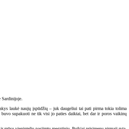
 Sardinijoje.
akys laukė naujų įspūdžių – juk daugeliui tai pati pirma tokia tolima
vo supakuoti ne tik visi jo paties daiktai, bet dar ir poros vaikinų
 ir mūsų vienintelių pasiimtų megztinių. Puikiai prisimenu pirmąjį rytą,