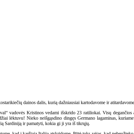
tarikiečių dainos dalis, kurią dažniausiai kartodavome ir atitardavome
ival“ vadovės Kristinos vedami išskrido 23 ratiliokai. Visų degančios 
džiai lėktuvu! Nieko neišgąsdino dingęs Germano lagaminas, kuriame bu
ą Sardiniją ir pamatyti, kokia gi ji yra iš tikrųjų.
atome, kad į karštąją Italiją atskridome. Pūtė toks vėjas, kad nebeužteko