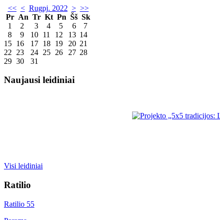
<<
<
Rugpj. 2022
>
>>
Pr
An
Tr
Kt
Pn
Šš
Sk
1
2
3
4
5
6
7
8
9
10
11
12
13
14
15
16
17
18
19
20
21
22
23
24
25
26
27
28
29
30
31
Naujausi leidiniai
Visi leidiniai
Ratilio
Ratilio 55