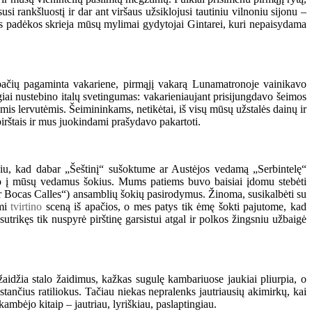
i rankšluostį ir dar ant viršaus užsiklojusi tautiniu vilnoniu sijonu –
sios padėkos skrieja mūsų mylimai gydytojai Gintarei, kuri nepaisydama
 pačių pagaminta vakariene, pirmąjį vakarą Lunamatronoje vainikavo
giai nustebino italų svetingumas: vakarieniaujant prisijungdavo šeimos
mis lervutėmis. Šeimininkams, netikėtai, iš visų mūsų užstalės dainų ir
 pirštais ir mus juokindami prašydavo pakartoti.
ikiu, kad dabar „Šeštinį“ sušoktume ar Austėjos vedamą „Serbintelę“
avo į mūsų vedamus šokius. Mums patiems buvo baisiai įdomu stebėti
r Bocas Calles“) ansamblių šokių pasirodymus. Žinoma, susikalbėti su
ami
tvirtino
sceną iš apačios, o mes patys tik ėmę šokti pajutome, kad
utrikęs tik nuspyrė pirštinę garsistui atgal ir polkos žingsniu užbaigė
i žaidžia stalo žaidimus, kažkas sugulę kambariuose jaukiai pliurpia, o
tančius ratiliokus. Tačiau niekas nepralenks jautriausių akimirkų, kai
ambėjo kitaip – jautriau, lyriškiau, paslaptingiau.