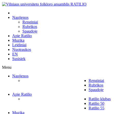
Naujienos
Renginiai
Rubrikos
Spaudoje
Apie Ratilio
Muzika
Leidiniai
Nuotraukos
EN
Susisiek
Menu
Naujienos
Renginiai
Rubrikos
Spaudoje
Apie Ratilio
Ratilio klubas
Ratilio 50
Ratilio 55
Muzika