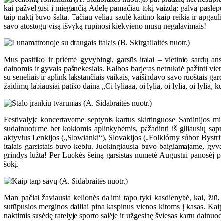
kai pažvelgusi į miegančią Adelę pamačiau tokį vaizdą: galvą paslėpusi
taip naktį buvo šalta. Tačiau vėliau saulė kaitino kaip reikia ir apg
savo atostogų visą išvyką rūpinosi kiekvieno mūsų negalavimais!
Mus pasitiko ir priėmė gyvybingi, garsūs italai – vietinio sardų 
dainomis ir gyvais pašnekesiais. Kalbos barjeras netrukdė pažinti vie
su seneliais ir aplink lakstančiais vaikais, vaišindavo savo ruoštais g
žaidimų labiausiai patiko daina „Oi lyliaaa, oi lylia, oi lylia, oi lyl
Festivalyje koncertavome septynis kartus skirtinguose Sardinijos m
sudainuotume bet kokiomis aplinkybėmis, pažadinti iš giliausių sa
aktyvius Lenkijos („Slowianki“), Slovakijos („Folklórny súbor Bystr
italais garsistais buvo keblu. Juokingiausia buvo baigiamajame, gyv
grindys lūžta! Per Luokės šeiną garsistas numetė Augustui panosėj pirš
šokį.
Man pačiai žaviausia kelionės dalimi tapo tyki kasdienybė, kai, žiū, l
sutūpusios merginos dailiai pina kaspinus vienos kitoms į kasas. Kaip
naktimis susėdę ratelyje sporto salėje ir užgesinę šviesas kartu dainuo