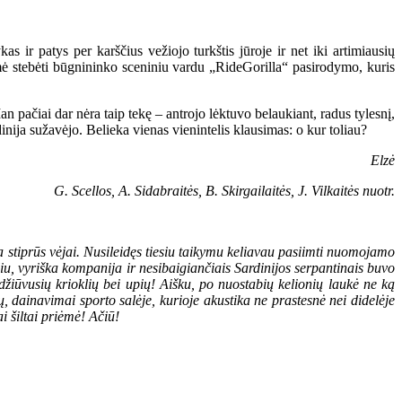
s ir patys per karščius vežiojo turkštis jūroje ir net iki artimiausių
ėmė stebėti būgnininko sceniniu vardu „RideGorilla“ pasirodymo, kuris
 pačiai dar nėra taip tekę – antrojo lėktuvo belaukiant, radus tylesnį,
dinija sužavėjo. Belieka vienas vienintelis klausimas: o kur toliau?
Elzė
G. Scellos, A. Sidabraitės, B. Skirgailaitės, J. Vilkaitės nuotr.
ja stiprūs vėjai. Nusileidęs tiesiu taikymu keliavau pasiimti nuomojamo
iu, vyriška kompanija ir nesibaigiančiais Sardinijos serpantinais buvo
šdžiūvusių krioklių bei upių!
Aišku, po nuostabių kelionių laukė ne ką
, dainavimai sporto salėje, kurioje akustika ne prastesnė nei didelėje
ai šiltai priėmė! Ačiū!