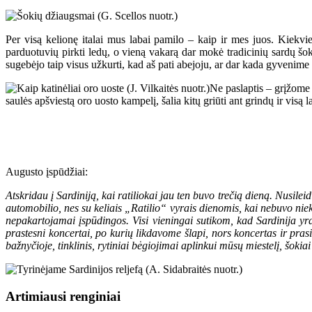
Per visą kelionę italai mus labai pamilo – kaip ir mes juos. Kiekvien
parduotuvių pirkti ledų, o vieną vakarą dar mokė tradicinių sardų šo
sugebėjo taip visus užkurti, kad aš pati abejoju, ar dar kada gyvenime p
Ne paslaptis – grįžome 
saulės apšviestą oro uosto kampelį, šalia kitų griūti ant grindų ir visą
Augusto įspūdžiai:
Atskridau į Sardiniją, kai ratiliokai jau ten buvo trečią dieną. Nusil
automobilio, nes su keliais „Ratilio“ vyrais dienomis, kai nebuvo nie
nepakartojamai įspūdingos. Visi vieningai sutikom, kad Sardinija yra 
prastesni koncertai, po kurių likdavome šlapi, nors koncertas ir pra
bažnyčioje, tinklinis, rytiniai bėgiojimai aplinkui mūsų miestelį, šokia
Artimiausi renginiai