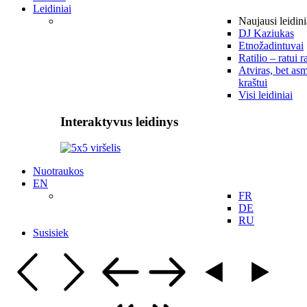
Leidiniai
Naujausi leidini
DJ Kaziukas
Etnožadintuvai
Ratilio – ratui r
Atviras, bet asm
kraštui
Visi leidiniai
Interaktyvus leidinys
Nuotraukos
EN
FR
DE
RU
Susisiek