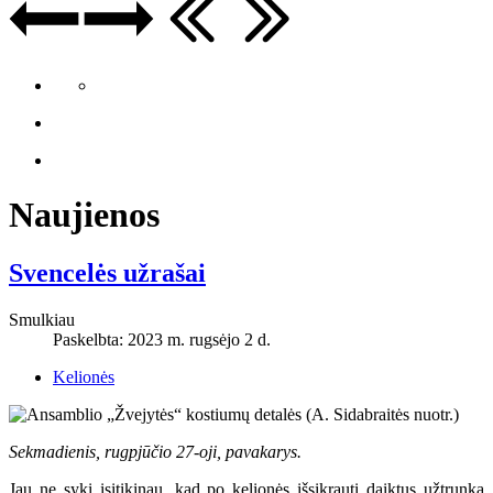
Naujienos
Svencelės užrašai
Smulkiau
Paskelbta: 2023 m. rugsėjo 2 d.
Kelionės
Sekmadienis, rugpjūčio 27-oji, pavakarys.
Jau ne sykį įsitikinau, kad po kelionės išsikrauti daiktus užtrunka