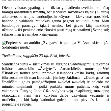
Dienos vakaras ypatingas: ne tik su gimtadieniu sveikiname mūsų
brangų ansamblietį Irmantą, bet ir vyksta savotiškos ką tik į Lietuvą
atkeliavusios naujos bandonijos krikštynos – kiekvienas nors kiek
bandoniją valdantis ratiliokas gauna pagroti naujuoju turtu. Man
bandonijos pamaigyti tąkart neteko, bet gavau kitą muzikinę
užduotį – iki penktadienio išmokti pūsti ragą ir pataikyti į švarią sol;
sėkmės man ir ramybės kaimynams.
Trečiadienis, rugpjūčio 23-oji. Bėki, laivuži.
Šiandienos vinis – susitikimas su Virginos vadovaujamu Drevernos
folkloro ansambliu „Žvejytės“. Ansamblietės mums prižėrė
šišioniškių tarmės perlų, primokė Klaipėdos krašto šokių, žaidimų
(tikriausiai ne tik man labiausiai įsiminęs žaidimas – „Duok garo“ su
šmaikščiu ugnies pamėgdžiojimu
u-ti-ti-ti u-ti-ti-ti
) ir neleido nė
minutei tinginiauti – puiki praktika mums patiems, kaip vesti
vakarones. Patrypę Jono Gižo sodybos veją ir apžiūrėję muziejinę
ekspoziciją, vieni tęsė kūrybinį darbą dažydami vėtrungę ir
maišelius, o kiti kaip katinukai gulėdami ant pievutės kaitinosi
popietinėje saulėje.