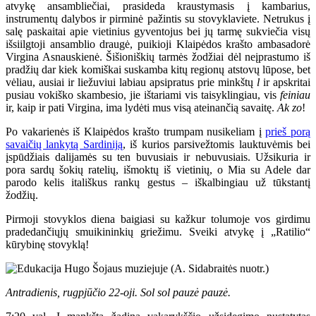
atvykę ansambliečiai, prasideda kraustymasis į kambarius,
instrumentų dalybos ir pirminė pažintis su stovyklaviete. Netrukus į
salę paskaitai apie vietinius gyventojus bei jų tarmę sukviečia visų
išsiilgtoji ansamblio draugė, puikioji Klaipėdos krašto ambasadorė
Virgina Asnauskienė. Šišioniškių tarmės žodžiai dėl neįprastumo iš
pradžių dar kiek komiškai suskamba kitų regionų atstovų lūpose, bet
vėliau, ausiai ir liežuviui labiau apsipratus prie minkštų
l
ir apskritai
pusiau vokiško skambesio, jie ištariami vis taisyklingiau, vis
feiniau
ir, kaip ir pati Virgina, ima lydėti mus visą ateinančią savaitę.
Ak zo
!
Po vakarienės iš Klaipėdos krašto trumpam nusikeliam į
prieš porą
savaičių lankytą Sardiniją
, iš kurios parsivežtomis lauktuvėmis bei
įspūdžiais dalijamės su ten buvusiais ir nebuvusiais. Užsikuria ir
pora sardų šokių ratelių, išmoktų iš vietinių, o Mia su Adele dar
parodo kelis itališkus rankų gestus – iškalbingiau už tūkstantį
žodžių.
Pirmoji stovyklos diena baigiasi su kažkur tolumoje vos girdimu
pradedančiųjų smuikininkių griežimu. Sveiki atvykę į „Ratilio“
kūrybinę stovyklą!
Antradienis, rugpjūčio 22-oji. Sol sol pauzė pauzė.