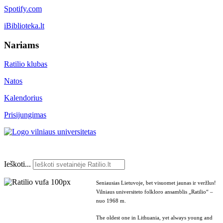
Spotify.com
iBiblioteka.lt
Nariams
Ratilio klubas
Natos
Kalendorius
Prisijungimas
Ieškoti...
Seniausias Lietuvoje, bet visuomet jaunas ir veržlus!
Vilniaus universiteto folkloro ansamblis „Ratilio“ –
nuo 1968 m.
The oldest one in Lithuania, yet always young and