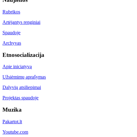
Rubrikos
Artėjantys renginiai
Spaudoje
Archyvas
Etnosocializacija
Apie iniciatyvą
Užsiėmimų aprašymas
Dalyvių atsiliepimai
Projektas spaudoje
Muzika
Pakartot.lt
Youtube.com