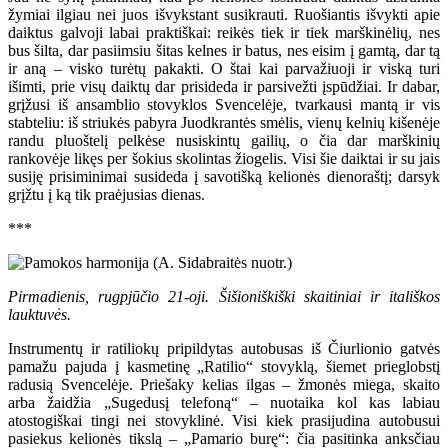
žymiai ilgiau nei juos išvykstant susikrauti. Ruošiantis išvykti apie
daiktus galvoji labai praktiškai: reikės tiek ir tiek marškinėlių, nes
bus šilta, dar pasiimsiu šitas kelnes ir batus, nes eisim į gamtą, dar tą
ir aną – visko turėtų pakakti. O štai kai parvažiuoji ir viską turi
išimti, prie visų daiktų dar prisideda ir parsivežti įspūdžiai. Ir dabar,
grįžusi iš ansamblio stovyklos Svencelėje, tvarkausi mantą ir vis
stabteliu: iš striukės pabyra Juodkrantės smėlis, vienų kelnių kišenėje
randu pluoštelį pelkėse nusiskintų gailių, o čia dar marškinių
rankovėje likęs per šokius skolintas žiogelis. Visi šie daiktai ir su jais
susiję prisiminimai susideda į savotišką kelionės dienoraštį; darsyk
grįžtu į ką tik praėjusias dienas.
***
Pirmadienis, rugpjūčio 21-oji. Šišioniškiški skaitiniai ir itališkos
lauktuvės.
Instrumentų ir ratiliokų pripildytas autobusas iš Čiurlionio gatvės
pamažu pajuda į kasmetinę „Ratilio“ stovyklą, šiemet prieglobstį
radusią Svencelėje. Priešaky kelias ilgas – žmonės miega, skaito
arba žaidžia „Sugedusį telefoną“ – nuotaika kol kas labiau
atostogiškai tingi nei stovyklinė. Visi kiek prasijudina autobusui
pasiekus kelionės tikslą – „Pamario burę“: čia pasitinka anksčiau