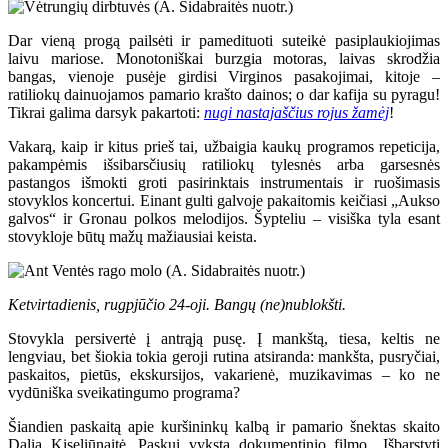
Dar vieną progą pailsėti ir pamedituoti suteikė pasiplaukiojimas
laivu mariose. Monotoniškai burzgia motoras, laivas skrodžia
bangas, vienoje pusėje girdisi Virginos pasakojimai, kitoje –
ratiliokų dainuojamos pamario krašto dainos; o dar kafija su pyragu!
Tikrai galima darsyk pakartoti:
nugi nastajaščius rojus žamėj
!
Vakarą, kaip ir kitus prieš tai, užbaigia kaukų programos repeticija,
pakampėmis išsibarsčiusių ratiliokų tylesnės arba garsesnės
pastangos išmokti groti pasirinktais instrumentais ir ruošimasis
stovyklos koncertui. Einant gulti galvoje pakaitomis keičiasi „Aukso
galvos“ ir Gronau polkos melodijos. Šypteliu – visiška tyla esant
stovykloje būtų mažų mažiausiai keista.
Ketvirtadienis, rugpjūčio 24-oji. Bangų (ne)nublokšti.
Stovykla persivertė į antrąją pusę. Į mankštą, tiesa, keltis ne
lengviau, bet šiokia tokia geroji rutina atsiranda: mankšta, pusryčiai,
paskaitos, pietūs, ekskursijos, vakarienė, muzikavimas – ko ne
vydūniška sveikatingumo programa?
Šiandien paskaitą apie kuršininkų kalbą ir pamario šnektas skaito
Dalia Kiseliūnaitė. Paskui vyksta dokumentinio filmo „Išbarstyti