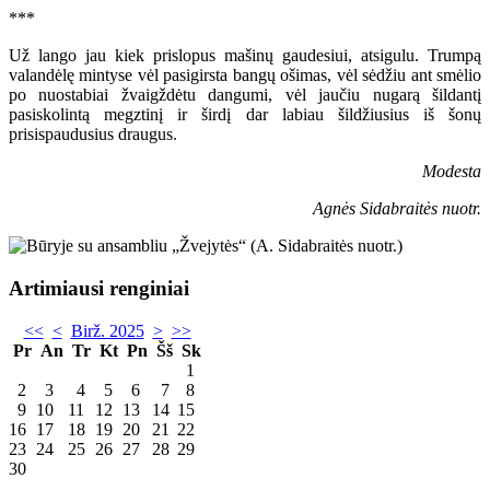
***
Už lango jau kiek prislopus mašinų gaudesiui, atsigulu. Trumpą
valandėlę mintyse vėl pasigirsta bangų ošimas, vėl sėdžiu ant smėlio
po nuostabiai žvaigždėtu dangumi, vėl jaučiu nugarą šildantį
pasiskolintą megztinį ir širdį dar labiau šildžiusius iš šonų
prisispaudusius draugus.
Modesta
Agnės Sidabraitės nuotr.
Artimiausi renginiai
<<
<
Birž. 2025
>
>>
Pr
An
Tr
Kt
Pn
Šš
Sk
1
2
3
4
5
6
7
8
9
10
11
12
13
14
15
16
17
18
19
20
21
22
23
24
25
26
27
28
29
30