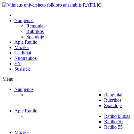
Naujienos
Renginiai
Rubrikos
Spaudoje
Apie Ratilio
Muzika
Leidiniai
Nuotraukos
EN
Susisiek
Menu
Naujienos
Renginiai
Rubrikos
Spaudoje
Apie Ratilio
Ratilio klubas
Ratilio 50
Ratilio 55
Muzika