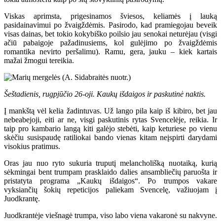
Viskas aprimsta, prigesinamos šviesos, keliamės į lauką
pasidainavimui po žvaigždėmis. Pasirodo, kad pramiegojau beveik
visas dainas, bet tokio kokybiško poilsio jau senokai neturėjau (visgi
ačiū pabaigoje pažadinusiems, kol gulėjimo po žvaigždėmis
romantika nevirto peršalimu). Ramu, gera, jauku – kiek kartais
mažai žmogui tereikia.
Šeštadienis, rugpjūčio 26-oji. Kaukų išdaigos ir paskutinė naktis.
Į mankštą vėl kelia žadintuvas. Už lango pila kaip iš kibiro, bet jau
nebeabejoji, eiti ar ne, visgi paskutinis rytas Svencelėje, reikia. Ir
taip pro kambario langą kiti galėjo stebėti, kaip keturiese po vienu
skėčiu susispaudę ratiliokai bando vienas kitam neįspirti darydami
visokius pratimus.
Oras jau nuo ryto sukuria truputį melancholišką nuotaiką, kurią
sėkmingai bent trumpam prasklaido dalies ansambliečių paruošta ir
pristatyta programa „Kaukų išdaigos“. Po trumpos vakare
vyksiančių šokių repeticijos paliekam Svencelę, važiuojam į
Juodkrantę.
Juodkrantėje viešnagė trumpa, viso labo viena vakaronė su nakvyne.