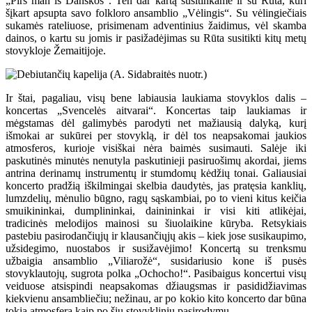
„Pirš man iš Danskos“. Ten dar kartą susitinkame ir su Rūta, kuri
šįkart apsupta savo folkloro ansamblio „Vėlingis“. Su vėlingiečiais
sukamės rateliuose, prisimenam adventinius žaidimus, vėl skamba
dainos, o kartu su jomis ir pasižadėjimas su Rūta susitikti kitų metų
stovykloje Žemaitijoje.
Ir štai, pagaliau, visų bene labiausia laukiama stovyklos dalis –
koncertas „Svencelės aitvarai“. Koncertas taip laukiamas ir
mėgstamas dėl galimybės parodyti net mažiausią dalyką, kurį
išmokai ar sukūrei per stovyklą, ir dėl tos neapsakomai jaukios
atmosferos, kurioje visiškai nėra baimės susimauti. Salėje iki
paskutinės minutės nenutyla paskutinieji pasiruošimų akordai, jiems
antrina derinamų instrumentų ir stumdomų kėdžių tonai. Galiausiai
koncerto pradžią iškilmingai skelbia daudytės, jas pratęsia kanklių,
lumzdelių, mėnulio būgno, ragų sąskambiai, po to vieni kitus keičia
smuikininkai, dumplininkai, dainininkai ir visi kiti atlikėjai,
tradicinės melodijos mainosi su šiuolaikine kūryba. Retsykiais
pastebiu pasirodančiųjų ir klausančiųjų akis – kiek jose susikaupimo,
užsidegimo, nuostabos ir susižavėjimo! Koncertą su trenksmu
užbaigia ansamblio „Viliarožė“, susidariusio kone iš pusės
stovyklautojų, sugrota polka „Ochocho!“. Pasibaigus koncertui visų
veiduose atsispindi neapsakomas džiaugsmas ir pasididžiavimas
kiekvienu ansambliečiu; nežinau, ar po kokio kito koncerto dar būna
tokia atmosfera kaip po šių stovyklinių pasirodymų.