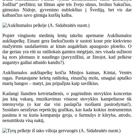
žodžiai“ peržiūra; tai filmas apie tris žvejo sūnus, brolius Sakučius,
gimusius Nidoje, gyvenimo nublokštus į Švediją, bet vis dar
kalbančius savo gimtąja kuršių kalba.
Popiet vingiuotu medinių lentų takeliu apeiname Aukštumalos
aukštapelkę. Einant gera šnekučiuotis ir sustoti kone prie kiekvieno
mažytėmis saulašarėmis ar kitais augalėliais apaugusio plotelio. O
dar geriau yra eiti su ratiliokais gamtos mėgėjais, nes visada sužinosi
ką nors įdomaus ir naudingo (pavyzdžiui, ar žinojot, kad pelkėse
augantys gailiai atbaido kandis?).
Aukštumalos aukštapelkę keičia Minijos kaimas, Kintai, Ventės
ragas. Pastarajame keletą ratiliokų, einančių molu, smagiai aptaško
marių bangos – matyt, jau pripažįsta kaip saviškius.
Kadangi šiandien ketvirtadienis, o pagrindinis stovyklos koncertas
jau kitą vakarą, muzikavimas visuose stovyklos kampeliuose tik
intensyvėja (o kur dar visi paslapčia ruošiami pasirodymai!).
Susidaro nerašytas repeticijų grafikas, kas kada kokius instrumentus
pasiima ir su kuria kompanija groja, o šurmulys ir kūryba, atrodo,
nenutrūksta visą naktį.