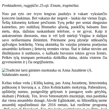
Penktadienis, rugpjūčio 25-oji. Einam, trupinėliai.
Nuo pat ryto ore tvyro lengvas jaudulys ir vakare vyksiančio
koncerto laukimas. Bet vakaras dar negreit – laukia dar vienas žygis.
Šešių kilometrų kelionė pėsčiomis Tyrų pelke per seniai dingusius
kaimelius, pro nulūžusį Bismarko ąžuolą, paukščių balsams šiuo
metu, deja, dažniau suskambant telefone, o ne gyvai. Kaip ir
ankstesnėmis dienomis, mus ir vėl lydi mieloji Virgina ir dalijasi
savo neišsemiama išmintimi. Prieiname porą plynėje stūksančių
apžvalgos bokštelių. Vieną akimirką šis vaizdas primena praėjusias
ansamblio keliones į lietuvių tremties vietas. Štai ir dabar stovim ant
ištuštėjusios ir nutilusios, o kažkada buvusios tokios gyvos žemės.
Pelkės tylą trumpam pertraukia dzūkiška daina, skirta visiems čia
gyvenusiems ir į čia negrįžusiems.
Kelias toliau veda į Klišių kaimą, pas Anną Juzaitienę, lietuvininkų
palikuonę ir buvusią a. a. Zitos Kelmickaitės mokytoją. Pabendravę,
apžiūrėję namus, pasigrožėję gėlynais ir paragavę sodo gėrybių,
skubam į Priekulę. Ten, Ievos Simonaitytės muziejuje, mus pasitinka
dar viena ansamblio draugė, Akvilė Eglinskaitė, su šišioniškių tarme
ansamblį supažindinusi dar 2016 metais, kai ruošėme programą