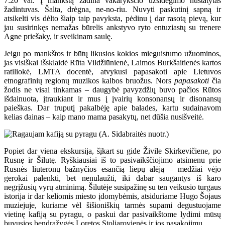
7:20 val. Į mankštą žadina vakarykščio užsidegimo nustatytas
žadintuvas. Šalta, drėgna, ne-no-riu. Nuvyti paskutinį sapną ir
atsikelti vis dėlto šiaip taip pavyksta, pėdinu į dar rasotą pievą, kur
jau susirinkęs nemažas būrelis ankstyvo ryto entuziastų su trenere
Agne priešaky, ir sveikinam saulę.
Jeigu po mankštos ir būtų likusios kokios mieguistumo užuominos,
jas visiškai išsklaidė Rūta Vildžiūnienė, Laimos Burkšaitienės kartos
ratiliokė, LMTA docentė, atvykusi papasakoti apie Lietuvos
etnografinių regionų muzikos kalbos bruožus. Nors
papasakoti
čia
žodis ne visai tinkamas – daugybė pavyzdžių buvo pačios Rūtos
išdainuota, įtraukiant ir mus į įvairių konsonansų ir disonansų
paieškas. Dar truputį pakalbėję apie balades, kartu sudainavom
kelias dainas – kaip mano mama pasakytų, net dūšia nusišveitė.
Popiet dar viena ekskursija, šįkart su gide Živile Skirkevičiene, po
Rusnę ir Šilutę. Ryškiausiai iš to pasivaikščiojimo atsimenu prie
Rusnės liuteronų bažnyčios esančią liepų alėją – medžiai vėjo
gerokai palenkti, bet nenulaužti, iki dabar saugantys iš karo
negrįžusių vyrų atminimą. Šilutėje susipažinę su ten veikusio turgaus
istorija ir dar keliomis miesto įdomybėmis, atsiduriame Hugo Šojaus
muziejuje, kuriame vėl šišioniškių tarmės supami degustuojame
vietinę kafiją su pyragu, o paskui dar pasivaikštome lydimi mūsų
buvusios bendražygės Loretos Stoliarovienės ir jos pasakojimų.