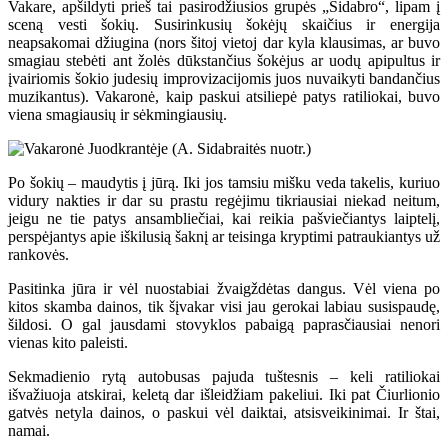
Vakare, apšildyti prieš tai pasirodžiusios grupės „Sidabro“, lipam į
sceną vesti šokių. Susirinkusių šokėjų skaičius ir energija
neapsakomai džiugina (nors šitoj vietoj dar kyla klausimas, ar buvo
smagiau stebėti ant žolės dūkstančius šokėjus ar uodų apipultus ir
įvairiomis šokio judesių improvizacijomis juos nuvaikyti bandančius
muzikantus). Vakaronė, kaip paskui atsiliepė patys ratiliokai, buvo
viena smagiausių ir sėkmingiausių.
Po šokių – maudytis į jūrą. Iki jos tamsiu mišku veda takelis, kuriuo
vidury nakties ir dar su prastu regėjimu tikriausiai niekad neitum,
jeigu ne tie patys ansambliečiai, kai reikia pašviečiantys laiptelį,
perspėjantys apie iškilusią šaknį ar teisinga kryptimi patraukiantys už
rankovės.
Pasitinka jūra ir vėl nuostabiai žvaigždėtas dangus. Vėl viena po
kitos skamba dainos, tik šįvakar visi jau gerokai labiau susispaudę,
šildosi. O gal jausdami stovyklos pabaigą paprasčiausiai nenori
vienas kito paleisti.
Sekmadienio rytą autobusas pajuda tuštesnis – keli ratiliokai
išvažiuoja atskirai, keletą dar išleidžiam pakeliui. Iki pat Čiurlionio
gatvės netyla dainos, o paskui vėl daiktai, atsisveikinimai. Ir štai,
namai.