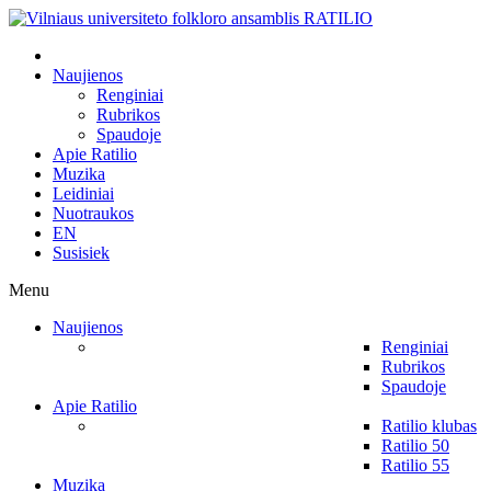
Naujienos
Renginiai
Rubrikos
Spaudoje
Apie Ratilio
Muzika
Leidiniai
Nuotraukos
EN
Susisiek
Menu
Naujienos
Renginiai
Rubrikos
Spaudoje
Apie Ratilio
Ratilio klubas
Ratilio 50
Ratilio 55
Muzika