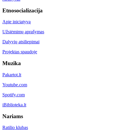
Etnosocializacija
Apie iniciatyvą
Užsiėmimų aprašymas
Dalyvių atsiliepimai
Projektas spaudoje
Muzika
Pakartot.lt
Youtube.com
Spotify.com
iBiblioteka.lt
Nariams
Ratilio klubas