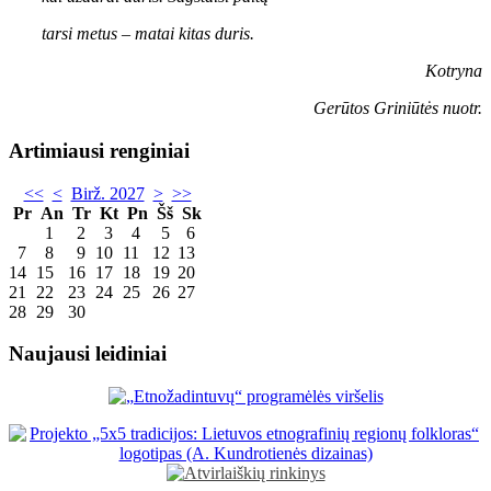
tarsi metus – matai kitas duris.
Kotryna
Gerūtos Griniūtės nuotr.
Artimiausi renginiai
<<
<
Birž. 2027
>
>>
Pr
An
Tr
Kt
Pn
Šš
Sk
1
2
3
4
5
6
7
8
9
10
11
12
13
14
15
16
17
18
19
20
21
22
23
24
25
26
27
28
29
30
Naujausi leidiniai