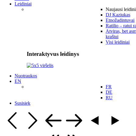
Leidiniai
Naujausi leidini
DJ Kaziukas
Etnožadintuvai
Ratilio – ratui r
Atviras, bet asm
kraštui
Visi leidiniai
Interaktyvus leidinys
Nuotraukos
EN
FR
DE
RU
Susisiek