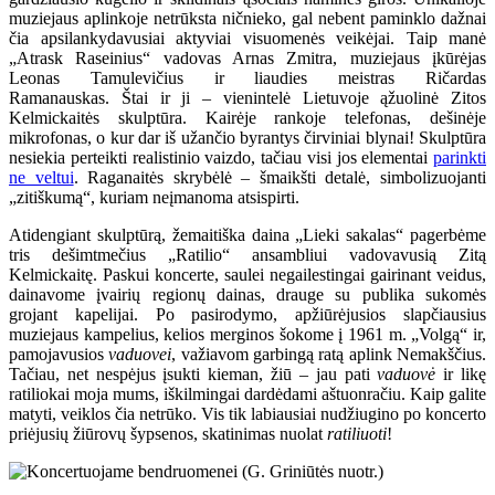
muziejaus aplinkoje netrūksta ničnieko, gal nebent paminklo dažnai
čia apsilankydavusiai aktyviai visuomenės veikėjai. Taip manė
„Atrask Raseinius“ vadovas Arnas Zmitra, muziejaus įkūrėjas
Leonas Tamulevičius ir liaudies meistras Ričardas
Ramanauskas.
Štai ir ji – vienintelė Lietuvoje ąžuolinė Zitos
Kelmickaitės skulptūra. Kairėje rankoje telefonas, dešinėje
mikrofonas, o kur dar iš užančio byrantys čirviniai blynai! Skulptūra
nesiekia perteikti realistinio vaizdo, tačiau visi jos elementai
parinkti
ne veltui
. Raganaitės skrybėlė – šmaikšti detalė, simbolizuojanti
„zitiškumą“, kuriam neįmanoma atsispirti.
Atidengiant skulptūrą, žemaitiška daina „Lieki sakalas“ pagerbėme
tris dešimtmečius „Ratilio“ ansambliui vadovavusią Zitą
Kelmickaitę. Paskui koncerte, saulei negailestingai gairinant veidus,
dainavome įvairių regionų dainas, drauge su publika sukomės
grojant kapelijai. Po pasirodymo, apžiūrėjusios slapčiausius
muziejaus kampelius, kelios merginos šokome į 1961 m. „Volgą“ ir,
pamojavusios
vaduovei
, važiavom garbingą ratą aplink Nemakščius.
Tačiau, net nespėjus įsukti kieman, žiū – jau pati
vaduovė
ir likę
ratiliokai moja mums, iškilmingai dardėdami aštuonračiu. Kaip galite
matyti, veiklos čia netrūko. Vis tik labiausiai nudžiugino po koncerto
priėjusių žiūrovų šypsenos, skatinimas nuolat
ratiliuoti
!