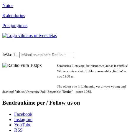
Natos
Kalendorius
Prisijungimas
Ieškoti...
Seniausias Lietuvoje, bet visuomet jaunas ir veržlus!
Vilniaus universiteto folkloro ansamblis „Ratilio“ –
nuo 1968 m.
The oldest one in Lithuania, yet always young and
dashing! Vilnius University Folk Ensemble "Ratilio" – since 1968.
Bendraukime per / Follow us on
Facebook
Instagram
YouTube
RSS