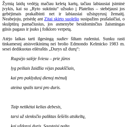
Žymią laidų vedėją mačiau keletą kartų, tačiau labiausiai įsiminė
įvykis, kai su „Ryto suktiniu“ užsuko į Platelius – stebėjausi jos
gebėjimais prakalbinti net ir labiausiai užsispyrusį žemaitį.
Neabejoju, prisėdę ant
Zitai skirto suolelio
susipažins prašalaičiai, o
skulptūrą pamačiusius, jos asmenybe besidominčius žaismingas
gūsis pagaus ir įsuks į folkloro verpetą.
Atėjo laikas tarti ilgesingą
sudiev
šiltam rudeniui. Sunku rasti
tinkamesnį atsisveikinimą nei brolio Edmondo Kelmicko 1983 m.
sesei dedikuotas eilėraštis „Durys už durų“:
Rugsėjo salėje šviesu – prie jūros
lyg peiliais žaidžia vėjas paukščiais,
kai pro paklydusį dienoj mėnulį
ateina spalis tarsi pro duris.
Taip netikėtai kelias debesis,
tarsi už slenksčio paliktas šešėlis atsikeltų,
kai uždarai duris. Sagstaisi paltą