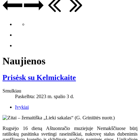
Naujienos
Prisėsk su Kelmickaite
Smulkiau
Paskelbta: 2023 m. spalio 3 d.
Įvykiai
Rugsėjo 16 dieną Aštuonračio muziejuje Nemakščiuose būrį
ratiliokų pasitinka svetingi raseiniškiai, nukrovę stalus dubenimis
gardžiausio kugelio ir sklidinais ąsočiais naminės giros. Unikalioje