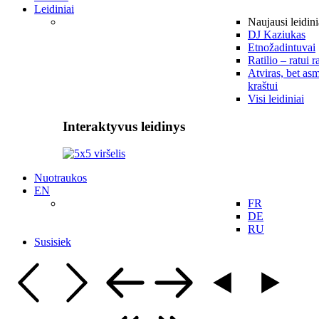
Leidiniai
Naujausi leidini
DJ Kaziukas
Etnožadintuvai
Ratilio – ratui r
Atviras, bet asm
kraštui
Visi leidiniai
Interaktyvus leidinys
Nuotraukos
EN
FR
DE
RU
Susisiek