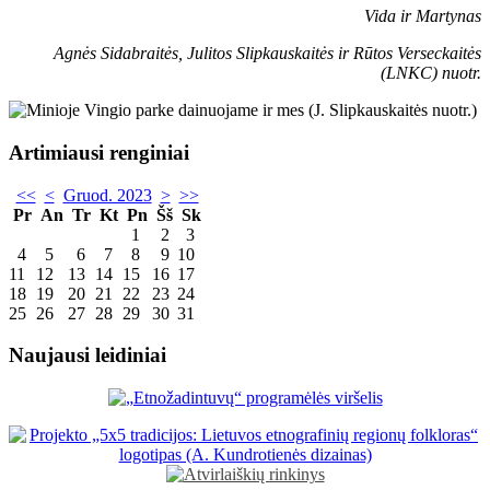
Vida ir Martynas
Agnės Sidabraitės, Julitos Slipkauskaitės ir Rūtos Verseckaitės
(LNKC) nuotr.
Artimiausi renginiai
<<
<
Gruod. 2023
>
>>
Pr
An
Tr
Kt
Pn
Šš
Sk
1
2
3
4
5
6
7
8
9
10
11
12
13
14
15
16
17
18
19
20
21
22
23
24
25
26
27
28
29
30
31
Naujausi leidiniai