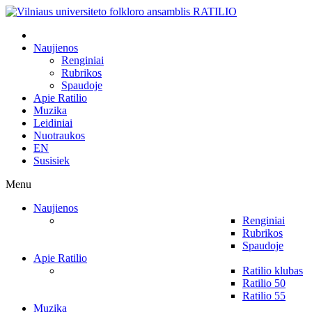
Naujienos
Renginiai
Rubrikos
Spaudoje
Apie Ratilio
Muzika
Leidiniai
Nuotraukos
EN
Susisiek
Menu
Naujienos
Renginiai
Rubrikos
Spaudoje
Apie Ratilio
Ratilio klubas
Ratilio 50
Ratilio 55
Muzika