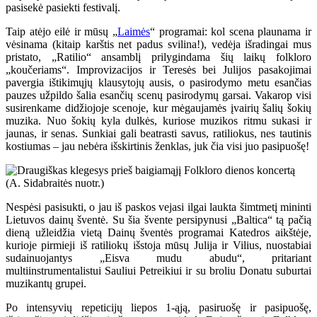
pasisekė pasiekti festivalį.
Taip atėjo eilė ir mūsų „
Laimės
“ programai: kol scena plaunama ir
vėsinama (kitaip karštis net padus svilina!), vedėja išradingai mus
pristato, „Ratilio“ ansamblį prilygindama šių laikų folkloro
„koučeriams“. Improvizacijos ir Teresės bei Julijos pasakojimai
pavergia ištikimųjų klausytojų ausis, o pasirodymo metu esančias
pauzes užpildo šalia esančių scenų pasirodymų garsai. Vakarop visi
susirenkame didžiojoje scenoje, kur mėgaujamės įvairių šalių šokių
muzika. Nuo šokių kyla dulkės, kuriose muzikos ritmu sukasi ir
jaunas, ir senas. Sunkiai gali beatrasti savus, ratiliokus, nes tautinis
kostiumas – jau nebėra išskirtinis ženklas, juk čia visi juo pasipuošę!
Nespėsi pasisukti, o jau iš paskos vejasi ilgai laukta šimtmetį mininti
Lietuvos dainų šventė. Su šia švente persipynusi „Baltica“ tą pačią
dieną užleidžia vietą Dainų šventės programai Katedros aikštėje,
kurioje pirmieji iš ratiliokų išstoja mūsų Julija ir Vilius, nuostabiai
sudainuojantys „Eisva mudu abudu“, pritariant
multiinstrumentalistui Sauliui Petreikiui ir su broliu Donatu suburtai
muzikantų grupei.
Po intensyvių repeticijų liepos 1-ąją, pasiruošę ir pasipuošę,