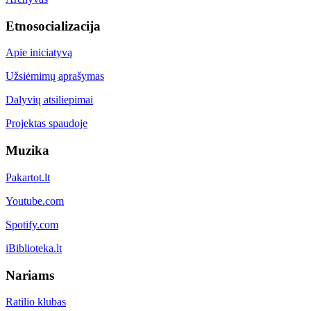
Etnosocializacija
Apie iniciatyvą
Užsiėmimų aprašymas
Dalyvių atsiliepimai
Projektas spaudoje
Muzika
Pakartot.lt
Youtube.com
Spotify.com
iBiblioteka.lt
Nariams
Ratilio klubas