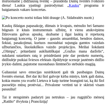
išsiruošiame į didžiausią šventę – prasideda Dainų šventės Folkloro
diena! Laukia ypatingi pasirodymai: „
Kaukų
“ programa ir
baigiamasis vakaro koncertas.
Kaukų išdaigas papasakoję, dūmais ir kvapais, mėnulio bei šamano
būgnais ir kitais instrumentais užbūrę, it vienu atsikvėpimu
žiūrovams galvas apsukę, skubame į ilgai lauktą ir repetuotą
baigiamąjį koncertą. O jame – gausūs ansambliai, bendros dainos,
šokiai, pasakojimai, kuriuos nuostabiai sujungia gamtos vaizdais
užburiančios, šiuolaikiškos vaizdo projekcijos. Meiliai šokdami
„Olimpą“, pritardami aukštaitiškajai „Gražus mana darželis“,
sukdami sutartinės ratą ir prisidėdami prie dar penketo numerių,
didžiulėje puikiai šviesos efektais išpildytoje scenoje jautėmės didžio
įvykio dalimi, pajutome nuostabaus šimtmečio stebuklo magiją.
Galiausiai savo emocijas susirikiuoti gali tik pasibaigus Dainų
šventės eisenai. Bet dar iki šiol galvoje kirba mintys, kiek gali daina,
kokia mums yra svarbi Lietuva ir kaip turime branginti tai, ką iki šiol
puoselėjo mūsų protėviai... Privalome vertinti tai ir skleisti visam
pasauliui!
Tai ir stengsimės padaryti jau netrukus – jau rugpjūčio mėnesį
„Ratilio“ išvyksta į Prancūziją!