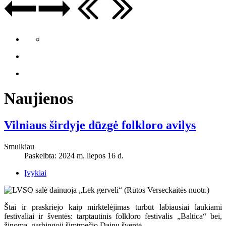
Naujienos
Vilniaus širdyje dūzgė folkloro avilys
Smulkiau
Paskelbta: 2024 m. liepos 16 d.
Įvykiai
Štai ir praskriejo kaip mirktelėjimas turbūt labiausiai laukiami
festivaliai ir šventės: tarptautinis folkloro festivalis „Baltica“ bei,
žinoma, garbingoji šimtmečio Dainų šventė.