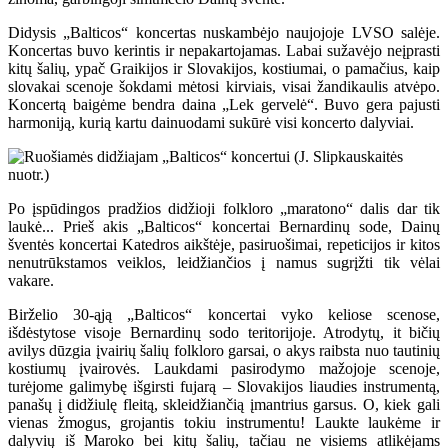
Didysis „Balticos“ koncertas nuskambėjo naujojoje LVSO salėje.
Koncertas buvo kerintis ir nepakartojamas. Labai sužavėjo neįprasti
kitų šalių, ypač Graikijos ir Slovakijos, kostiumai, o pamačius, kaip
slovakai scenoje šokdami mėtosi kirviais, visai žandikaulis atvėpo.
Koncertą baigėme bendra daina „Lek gervelė“. Buvo gera pajusti
harmoniją, kurią kartu dainuodami sukūrė visi koncerto dalyviai.
Po įspūdingos pradžios didžioji folkloro „maratono“ dalis dar tik
laukė... Prieš akis „Balticos“ koncertai Bernardinų sode, Dainų
šventės koncertai Katedros aikštėje, pasiruošimai, repeticijos ir kitos
nenutrūkstamos veiklos, leidžiančios į namus sugrįžti tik vėlai
vakare.
Birželio 30-ąją „Balticos“ koncertai vyko keliose scenose,
išdėstytose visoje Bernardinų sodo teritorijoje. Atrodytų, it bičių
avilys dūzgia įvairių šalių folkloro garsai, o akys raibsta nuo tautinių
kostiumų įvairovės. Laukdami pasirodymo mažojoje scenoje,
turėjome galimybę išgirsti fujarą – Slovakijos liaudies instrumentą,
panašų į didžiulę fleitą, skleidžiančią įmantrius garsus. O, kiek gali
vienas žmogus, grojantis tokiu instrumentu! Laukte laukėme ir
dalyvių iš Maroko bei kitų šalių, tačiau ne visiems atlikėjams