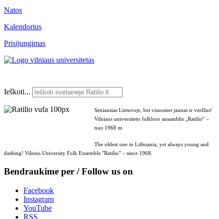
Natos
Kalendorius
Prisijungimas
Ieškoti...
Seniausias Lietuvoje, bet visuomet jaunas ir veržlus!
Vilniaus universiteto folkloro ansamblis „Ratilio“ –
nuo 1968 m.
The oldest one in Lithuania, yet always young and
dashing! Vilnius University Folk Ensemble "Ratilio" – since 1968.
Bendraukime per / Follow us on
Facebook
Instagram
YouTube
RSS