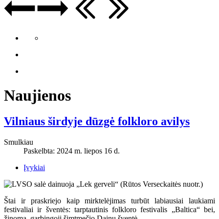
Naujienos
Vilniaus širdyje dūzgė folkloro avilys
Smulkiau
Paskelbta: 2024 m. liepos 16 d.
Įvykiai
Štai ir praskriejo kaip mirktelėjimas turbūt labiausiai laukiami
festivaliai ir šventės: tarptautinis folkloro festivalis „Baltica“ bei,
žinoma, garbingoji šimtmečio Dainų šventė.