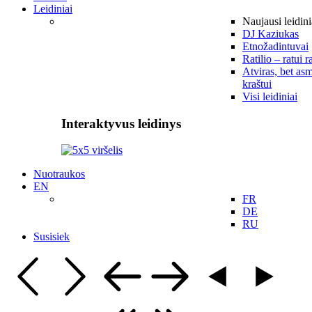
Leidiniai
Naujausi leidini
DJ Kaziukas
Etnožadintuvai
Ratilio – ratui r
Atviras, bet asm
kraštui
Visi leidiniai
Interaktyvus leidinys
Nuotraukos
EN
FR
DE
RU
Susisiek