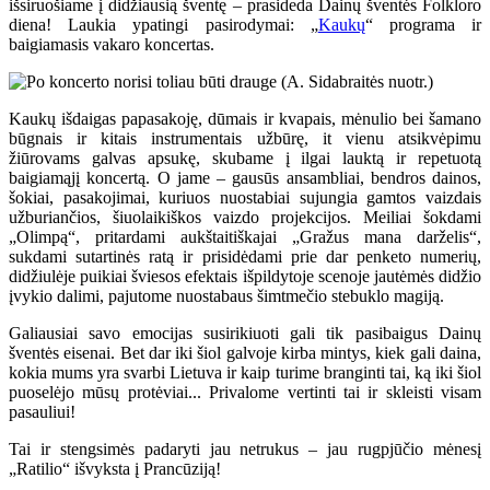
išsiruošiame į didžiausią šventę – prasideda Dainų šventės Folkloro
diena! Laukia ypatingi pasirodymai: „
Kaukų
“ programa ir
baigiamasis vakaro koncertas.
Kaukų išdaigas papasakoję, dūmais ir kvapais, mėnulio bei šamano
būgnais ir kitais instrumentais užbūrę, it vienu atsikvėpimu
žiūrovams galvas apsukę, skubame į ilgai lauktą ir repetuotą
baigiamąjį koncertą. O jame – gausūs ansambliai, bendros dainos,
šokiai, pasakojimai, kuriuos nuostabiai sujungia gamtos vaizdais
užburiančios, šiuolaikiškos vaizdo projekcijos. Meiliai šokdami
„Olimpą“, pritardami aukštaitiškajai „Gražus mana darželis“,
sukdami sutartinės ratą ir prisidėdami prie dar penketo numerių,
didžiulėje puikiai šviesos efektais išpildytoje scenoje jautėmės didžio
įvykio dalimi, pajutome nuostabaus šimtmečio stebuklo magiją.
Galiausiai savo emocijas susirikiuoti gali tik pasibaigus Dainų
šventės eisenai. Bet dar iki šiol galvoje kirba mintys, kiek gali daina,
kokia mums yra svarbi Lietuva ir kaip turime branginti tai, ką iki šiol
puoselėjo mūsų protėviai... Privalome vertinti tai ir skleisti visam
pasauliui!
Tai ir stengsimės padaryti jau netrukus – jau rugpjūčio mėnesį
„Ratilio“ išvyksta į Prancūziją!