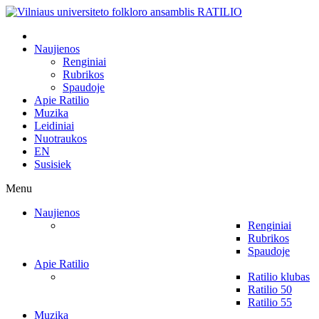
Naujienos
Renginiai
Rubrikos
Spaudoje
Apie Ratilio
Muzika
Leidiniai
Nuotraukos
EN
Susisiek
Menu
Naujienos
Renginiai
Rubrikos
Spaudoje
Apie Ratilio
Ratilio klubas
Ratilio 50
Ratilio 55
Muzika