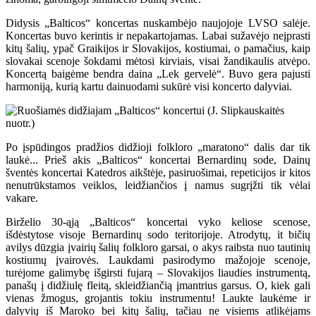
Didysis „Balticos“ koncertas nuskambėjo naujojoje LVSO salėje.
Koncertas buvo kerintis ir nepakartojamas. Labai sužavėjo neįprasti
kitų šalių, ypač Graikijos ir Slovakijos, kostiumai, o pamačius, kaip
slovakai scenoje šokdami mėtosi kirviais, visai žandikaulis atvėpo.
Koncertą baigėme bendra daina „Lek gervelė“. Buvo gera pajusti
harmoniją, kurią kartu dainuodami sukūrė visi koncerto dalyviai.
Po įspūdingos pradžios didžioji folkloro „maratono“ dalis dar tik
laukė... Prieš akis „Balticos“ koncertai Bernardinų sode, Dainų
šventės koncertai Katedros aikštėje, pasiruošimai, repeticijos ir kitos
nenutrūkstamos veiklos, leidžiančios į namus sugrįžti tik vėlai
vakare.
Birželio 30-ąją „Balticos“ koncertai vyko keliose scenose,
išdėstytose visoje Bernardinų sodo teritorijoje. Atrodytų, it bičių
avilys dūzgia įvairių šalių folkloro garsai, o akys raibsta nuo tautinių
kostiumų įvairovės. Laukdami pasirodymo mažojoje scenoje,
turėjome galimybę išgirsti fujarą – Slovakijos liaudies instrumentą,
panašų į didžiulę fleitą, skleidžiančią įmantrius garsus. O, kiek gali
vienas žmogus, grojantis tokiu instrumentu! Laukte laukėme ir
dalyvių iš Maroko bei kitų šalių, tačiau ne visiems atlikėjams