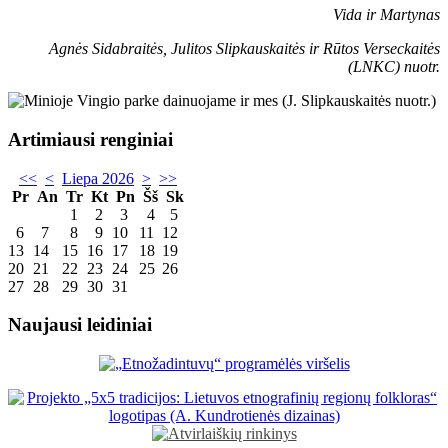
Vida ir Martynas
Agnės Sidabraitės, Julitos Slipkauskaitės ir Rūtos Verseckaitės
(LNKC) nuotr.
Artimiausi renginiai
<<
<
Liepa 2026
>
>>
Pr
An
Tr
Kt
Pn
Šš
Sk
1
2
3
4
5
6
7
8
9
10
11
12
13
14
15
16
17
18
19
20
21
22
23
24
25
26
27
28
29
30
31
Naujausi leidiniai