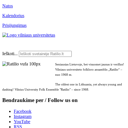
Natos
Kalendorius
Prisijungimas
Ieškoti...
Seniausias Lietuvoje, bet visuomet jaunas ir veržlus!
Vilniaus universiteto folkloro ansamblis „Ratilio“ –
nuo 1968 m.
The oldest one in Lithuania, yet always young and
dashing! Vilnius University Folk Ensemble "Ratilio" – since 1968.
Bendraukime per / Follow us on
Facebook
Instagram
YouTube
RSS