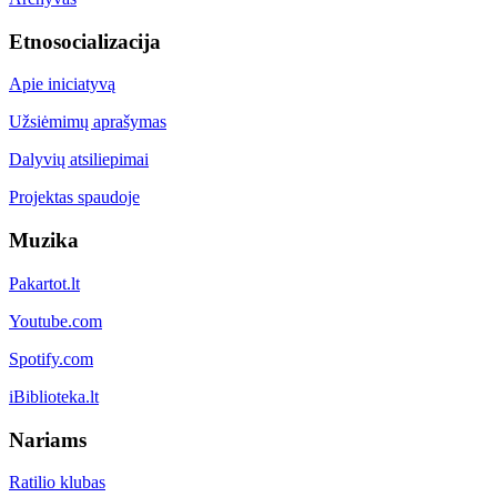
Etnosocializacija
Apie iniciatyvą
Užsiėmimų aprašymas
Dalyvių atsiliepimai
Projektas spaudoje
Muzika
Pakartot.lt
Youtube.com
Spotify.com
iBiblioteka.lt
Nariams
Ratilio klubas