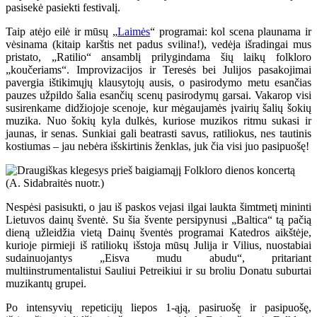
pasisekė pasiekti festivalį.
Taip atėjo eilė ir mūsų „
Laimės
“ programai: kol scena plaunama ir
vėsinama (kitaip karštis net padus svilina!), vedėja išradingai mus
pristato, „Ratilio“ ansamblį prilygindama šių laikų folkloro
„koučeriams“. Improvizacijos ir Teresės bei Julijos pasakojimai
pavergia ištikimųjų klausytojų ausis, o pasirodymo metu esančias
pauzes užpildo šalia esančių scenų pasirodymų garsai. Vakarop visi
susirenkame didžiojoje scenoje, kur mėgaujamės įvairių šalių šokių
muzika. Nuo šokių kyla dulkės, kuriose muzikos ritmu sukasi ir
jaunas, ir senas. Sunkiai gali beatrasti savus, ratiliokus, nes tautinis
kostiumas – jau nebėra išskirtinis ženklas, juk čia visi juo pasipuošę!
Nespėsi pasisukti, o jau iš paskos vejasi ilgai laukta šimtmetį mininti
Lietuvos dainų šventė. Su šia švente persipynusi „Baltica“ tą pačią
dieną užleidžia vietą Dainų šventės programai Katedros aikštėje,
kurioje pirmieji iš ratiliokų išstoja mūsų Julija ir Vilius, nuostabiai
sudainuojantys „Eisva mudu abudu“, pritariant
multiinstrumentalistui Sauliui Petreikiui ir su broliu Donatu suburtai
muzikantų grupei.
Po intensyvių repeticijų liepos 1-ąją, pasiruošę ir pasipuošę,