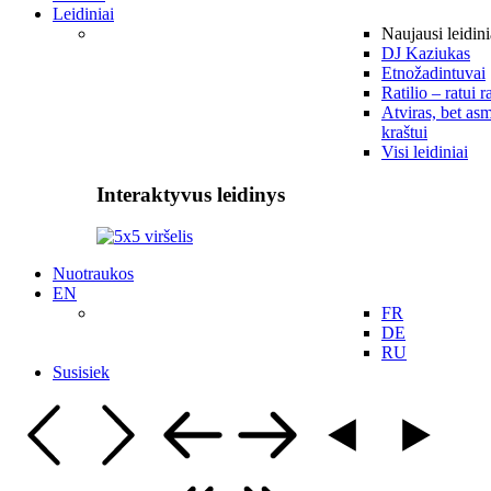
Leidiniai
Naujausi leidini
DJ Kaziukas
Etnožadintuvai
Ratilio – ratui r
Atviras, bet asm
kraštui
Visi leidiniai
Interaktyvus leidinys
Nuotraukos
EN
FR
DE
RU
Susisiek