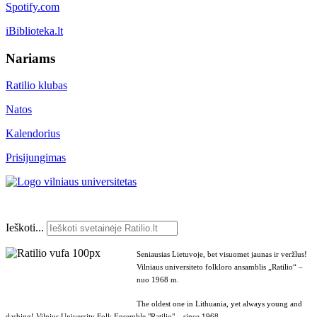
Spotify.com
iBiblioteka.lt
Nariams
Ratilio klubas
Natos
Kalendorius
Prisijungimas
Ieškoti...
Seniausias Lietuvoje, bet visuomet jaunas ir veržlus!
Vilniaus universiteto folkloro ansamblis „Ratilio“ –
nuo 1968 m.
The oldest one in Lithuania, yet always young and
dashing! Vilnius University Folk Ensemble "Ratilio" – since 1968.