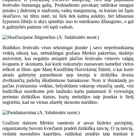
festivalio buriamąją galią. Penktadienio pavakarę ratiliokai smagiai
įsisuko į didesnių ir mažesnių vaikų margumyną, su kuriais tai žąsis
skaičiavo, tai tiltus statė, tai šiek tiek katiną auklėjo, bet labiausiai
šypsenos žibėjo ir akys spindėjo nuo to suteikiamo džiaugsmo, o gal
ir galimybės patiems vėl tapti vaikais.
Išsidūkus festivalis visus sėkmingai įtraukė į savo nepertraukiamą
veiklų sūkurį: kas, stebuklingai gražaus Merkio pakerėtas, skubėjo
atsivėsinti, kas negalėjo atsispirti plačios festivalio virtuvės valgių
kvapams ir skoniams, kai kurie nukurnėjo nuosavam nameliui vietos
ieškoti ar filmo apie Marę Kuodžiūtę-Navickienę žiūrėti, o kai kurie
atrado galimybę pamedituoti tarp istorija ir dzūkiška dvasia
dvelkiančių pušelių iškabintuose hamakuose. Nors ir išsisklaidę po
pačias įvairiausias veiklas, belydėdami vakarop einančią saulę, visi
tradiciškai susirikome prie laužiuko kartu padainuoti iš vyresniųjų
perimtas dzūkiškas dainas, kurių melodijos taip įtraukia ir širdį
sugriebia, kad ne vienas ašarėlę skruostu nuridino.
Gražiom dainom Merkio vandenis ir savas širdeles pavirpinę,
organizatorių buvom kviečiami pradėti dzūkišką
tancių
. O tą
tancių
,
vedami nuostabios kapelijos, ratiliokai pradėjo taip trankiai ir