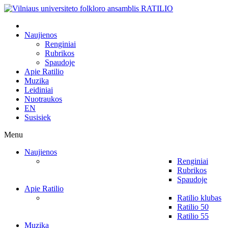
Naujienos
Renginiai
Rubrikos
Spaudoje
Apie Ratilio
Muzika
Leidiniai
Nuotraukos
EN
Susisiek
Menu
Naujienos
Renginiai
Rubrikos
Spaudoje
Apie Ratilio
Ratilio klubas
Ratilio 50
Ratilio 55
Muzika