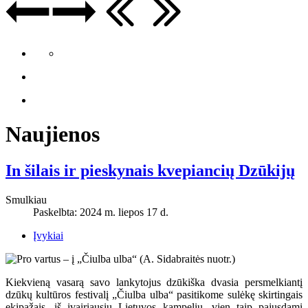
Naujienos
In šilais ir pieskynais kvepiancių Dzūkijų
Smulkiau
Paskelbta: 2024 m. liepos 17 d.
Įvykiai
Kiekvieną vasarą savo lankytojus dzūkiška dvasia persmelkiantį
dzūkų kultūros festivalį „Čiulba ulba“ pasitikome sulėkę skirtingais
ekipažais, iš įvairiausių Lietuvos kampelių, vien taip pajusdami