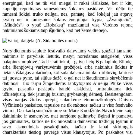
energingai, kad ne tik visi miegai ir rūkai išsilakstė, bet ir kitų
kapelijų repertuaras ramesniems šokiams pasidavė. Vis dėlto tie
ramesni šokiai truko neilgai, nes, pamatę, kad šokėjai jau atgavę
kvapą net ir ramesnius šokius energingai trypia, „Žvangucio“,
„Mindrės“, o ypač „Robaksų“ muzikantai visą Varėnos rajoną
naktiniams šokiams taip išjudino, kad net žemė drebėjo.
Nors dienomis saulutė festivalio dalyviams veidus gražiai tamsino,
naktimis ir paryčiais lietutis, matyt, norėdamas atsigriebti, visas
palapines nuplovė. Tad ir ratiliokai, į gaivų lietų iš palapinių išlindę,
arba šienpjovių varžytuvėmis grožėjosi, arba naktinius šokius ir
lietaus išdaigas aptarinėjo, kol sulaukė amatininkų dirbtuvių, kuriose
tai juostas pynė, tai siūlus dažė, o gal net ir šiaudinėmis skrybėlėmis
dabinosi. Tuo tarpu žingeidiems lankytojams Aurelija Plūkė visas
grybų pasaulio paslaptis bandė atskleisti, pritraukdama tiek
užkietėjusių, tiek jaunųjų būsimų grybautojų dėmesį. Besistengdami
visas naujas žinias aprėpti, sulaukėme etnomuzikologės Daivos
Vyčinienės paskaitos, tapusios ne tik
subatos
, tačiau ir viso festivalio
vinimi. Dar kartą susipažinome su Mare Kuodžiūte-Navickiene kaip
dainininke ir asmenybe, mat turėjome galimybę išgirsti ir pamatyti
jos giminaites, kurios ne tik nuostabiu dainavimo tradicijų tęsimu ir
savo asmeniniais pasakojimais, tačiau ir labai skirtingais
charakteriais tiesiog pavergė visus klausytojus. Po paskaitos visi