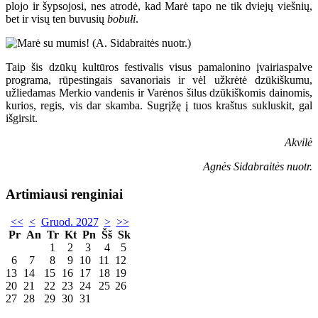
plojo ir šypsojosi, nes atrodė, kad Marė tapo ne tik dviejų viešnių,
bet ir visų ten buvusių
bobułi
.
Taip šis dzūkų kultūros festivalis visus pamalonino įvairiaspalve
programa, rūpestingais savanoriais ir vėl užkrėtė dzūkiškumu,
užliedamas Merkio vandenis ir Varėnos šilus dzūkiškomis dainomis,
kurios, regis, vis dar skamba. Sugrįžę į tuos kraštus sukluskit, gal
išgirsit.
Akvilė
Agnės Sidabraitės nuotr.
Artimiausi renginiai
<<
<
Gruod. 2027
>
>>
Pr
An
Tr
Kt
Pn
Šš
Sk
1
2
3
4
5
6
7
8
9
10
11
12
13
14
15
16
17
18
19
20
21
22
23
24
25
26
27
28
29
30
31