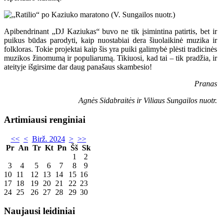
Apibendrinant „DJ Kaziukas“ buvo ne tik įsimintina patirtis, bet ir
puikus būdas parodyti, kaip nuostabiai dera šiuolaikinė muzika ir
folkloras. Tokie projektai kaip šis yra puiki galimybė plėsti tradicinės
muzikos žinomumą ir populiarumą. Tikiuosi, kad tai – tik pradžia, ir
ateityje išgirsime dar daug panašaus skambesio!
Pranas
Agnės Sidabraitės ir Viliaus Sungailos nuotr.
Artimiausi renginiai
<<
<
Birž. 2024
>
>>
Pr
An
Tr
Kt
Pn
Šš
Sk
1
2
3
4
5
6
7
8
9
10
11
12
13
14
15
16
17
18
19
20
21
22
23
24
25
26
27
28
29
30
Naujausi leidiniai