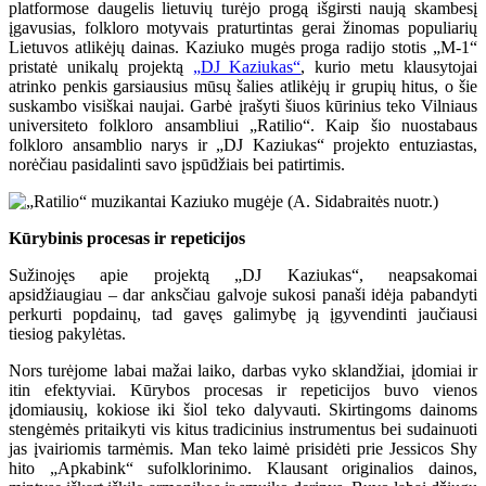
platformose daugelis lietuvių turėjo progą išgirsti naują skambesį
įgavusias, folkloro motyvais praturtintas gerai žinomas populiarių
Lietuvos atlikėjų dainas. Kaziuko mugės proga radijo stotis „M-1“
pristatė unikalų projektą
„DJ Kaziukas“
, kurio metu klausytojai
atrinko penkis garsiausius mūsų šalies atlikėjų ir grupių hitus, o šie
suskambo visiškai naujai. Garbė įrašyti šiuos kūrinius teko Vilniaus
universiteto folkloro ansambliui „Ratilio“. Kaip šio nuostabaus
folkloro ansamblio narys ir „DJ Kaziukas“ projekto entuziastas,
norėčiau pasidalinti savo įspūdžiais bei patirtimis.
Kūrybinis procesas ir repeticijos
Sužinojęs apie projektą „DJ Kaziukas“, neapsakomai
apsidžiaugiau – dar anksčiau galvoje sukosi panaši idėja pabandyti
perkurti popdainų, tad gavęs galimybę ją įgyvendinti jaučiausi
tiesiog pakylėtas.
Nors turėjome labai mažai laiko, darbas vyko sklandžiai, įdomiai ir
itin efektyviai. Kūrybos procesas ir repeticijos buvo vienos
įdomiausių, kokiose iki šiol teko dalyvauti. Skirtingoms dainoms
stengėmės pritaikyti vis kitus tradicinius instrumentus bei sudainuoti
jas įvairiomis tarmėmis. Man teko laimė prisidėti prie Jessicos Shy
hito „Apkabink“ sufolklorinimo. Klausant originalios dainos,