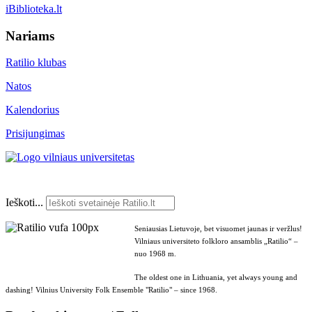
iBiblioteka.lt
Nariams
Ratilio klubas
Natos
Kalendorius
Prisijungimas
Ieškoti...
Seniausias Lietuvoje, bet visuomet jaunas ir veržlus!
Vilniaus universiteto folkloro ansamblis „Ratilio“ –
nuo 1968 m.
The oldest one in Lithuania, yet always young and
dashing! Vilnius University Folk Ensemble "Ratilio" – since 1968.