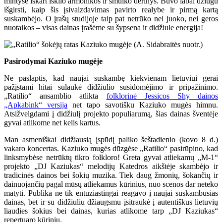
mintyse iškart iškilo armonikos ir smuiko derinys. Buvo labai džiugu
išgirsti, kaip šis įsivaizdavimas pavirto realybe ir pirmą kartą
suskambėjo. O įrašų studijoje taip pat netrūko nei juoko, nei geros
nuotaikos – visas dainas įrašėme su šypsena ir didžiule energija!
Pasirodymai Kaziuko mugėje
Ne paslaptis, kad naujai suskambę kiekvienam lietuviui gerai
pažįstami hitai sulaukė didžiulio susidomėjimo ir pripažinimo.
„Ratilio“ ansamblio atlikta
folklorinė Jessicos Shy dainos
„Apkabink“ versija
net tapo savotišku Kaziuko mugės himnu.
Atsižvelgdami į didžiulį projekto populiarumą, šias dainas šventėje
gyvai atlikome net kelis kartus.
Man asmeniškai didžiausią įspūdį paliko šeštadienio (kovo 8 d.)
vakaro koncertas. Kaziuko mugės dūzgėse „Ratilio“ pasirūpino, kad
linksmybėse netrūktų tikro folkloro! Greta gyvai atliekamų „M-1“
projekto „DJ Kaziukas“ melodijų Katedros aikštėje skambėjo ir
tradicinės dainos bei šokių muzika. Tiek daug žmonių, šokančių ir
dainuojančių pagal mūsų atliekamus kūrinius, nuo scenos dar neteko
matyti. Publika ne tik entuziastingai reagavo į naujai suskambusias
dainas, bet ir su didžiuliu džiaugsmu įsitraukė į autentiškus lietuvių
liaudies šokius bei dainas, kurias atlikome tarp „DJ Kaziukas“
repertuaro kūrinių.