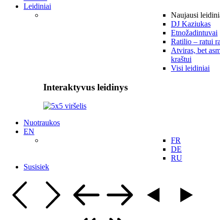
Leidiniai
Naujausi leidini
DJ Kaziukas
Etnožadintuvai
Ratilio – ratui r
Atviras, bet asm
kraštui
Visi leidiniai
Interaktyvus leidinys
Nuotraukos
EN
FR
DE
RU
Susisiek