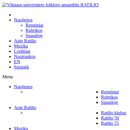
Naujienos
Renginiai
Rubrikos
Spaudoje
Apie Ratilio
Muzika
Leidiniai
Nuotraukos
EN
Susisiek
Menu
Naujienos
Renginiai
Rubrikos
Spaudoje
Apie Ratilio
Ratilio klubas
Ratilio 50
Ratilio 55
Muzika