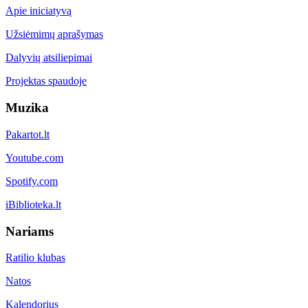
Apie iniciatyvą
Užsiėmimų aprašymas
Dalyvių atsiliepimai
Projektas spaudoje
Muzika
Pakartot.lt
Youtube.com
Spotify.com
iBiblioteka.lt
Nariams
Ratilio klubas
Natos
Kalendorius