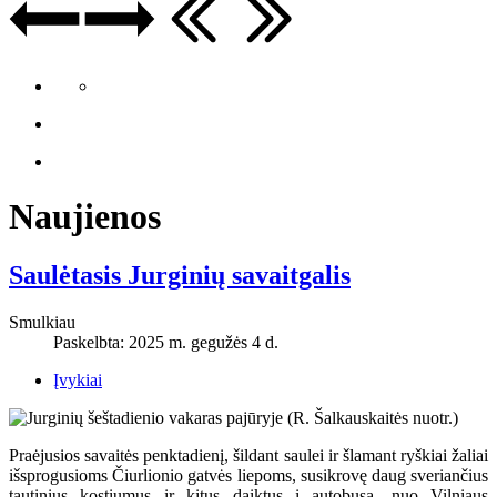
Naujienos
Saulėtasis Jurginių savaitgalis
Smulkiau
Paskelbta: 2025 m. gegužės 4 d.
Įvykiai
Praėjusios savaitės penktadienį, šildant saulei ir šlamant ryškiai žaliai
išsprogusioms Čiurlionio gatvės liepoms, susikrovę daug sveriančius
tautinius kostiumus ir kitus daiktus į autobusą, nuo Vilniaus