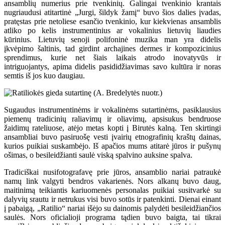
ansamblių numerius prie tvenkinių. Galingai tvenkinio krantais
nugriaudusi atitartinė „Jurgi, šildyk žamį“ buvo šios dalies įvadas,
pratęstas prie netoliese esančio tvenkinio, kur kiekvienas ansamblis
atliko po kelis instrumentinius ar vokalinius lietuvių liaudies
kūrinius. Lietuvių senoji polifoninė muzika man yra didelis
įkvėpimo šaltinis, tad girdint archajines dermes ir kompozicinius
sprendimus, kurie net šiais laikais atrodo inovatyvūs ir
intriguojantys, apima didelis pasididžiavimas savo kultūra ir noras
semtis iš jos kuo daugiau.
Sugaudus instrumentinėms ir vokalinėms sutartinėms, pasiklausius
piemenų tradicinių raliavimų ir oliavimų, apsisukus bendruose
žaidimų rateliuose, atėjo metas kopti į Birutės kalną. Ten skirtingi
ansambliai buvo pasiruošę vesti įvairių etnografinių kraštų dainas,
kurios puikiai suskambėjo. Iš apačios mums atitarė jūros ir pušynų
ošimas, o besileidžianti saulė viską spalvino auksine spalva.
Tradiciškai nusifotografavę prie jūros, ansamblio nariai patraukė
namų link valgyti bendros vakarienės. Nors alkanų buvo daug,
maitinimą teikiantis kariuomenės personalas puikiai susitvarkė su
dalyvių srautu ir netrukus visi buvo sotūs ir patenkinti. Dienai einant
į pabaigą, „Ratilio“ nariai išėjo su dainomis palydėti besileidžiančios
saulės. Nors oficialioji programa tądien buvo baigta, tai tikrai