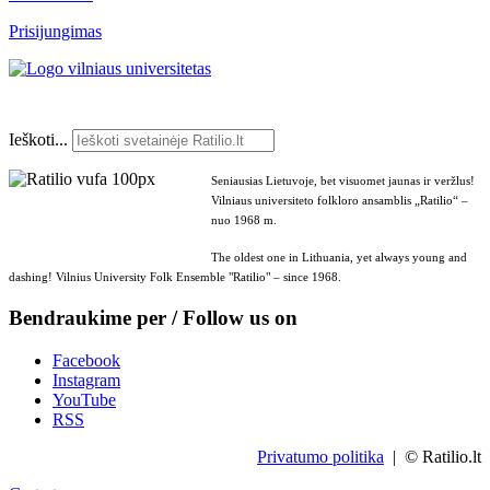
Prisijungimas
Ieškoti...
Seniausias Lietuvoje, bet visuomet jaunas ir veržlus!
Vilniaus universiteto folkloro ansamblis „Ratilio“ –
nuo 1968 m.
The oldest one in Lithuania, yet always young and
dashing! Vilnius University Folk Ensemble "Ratilio" – since 1968.
Bendraukime per / Follow us on
Facebook
Instagram
YouTube
RSS
Privatumo politika
| © Ratilio.lt