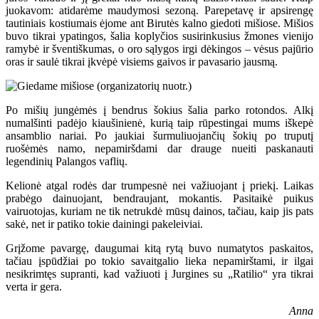
juokavom: atidarėme maudymosi sezoną. Parepetavę ir apsirengę
tautiniais kostiumais ėjome ant Birutės kalno giedoti mišiose. Mišios
buvo tikrai ypatingos, šalia koplyčios susirinkusius žmones vienijo
ramybė ir šventiškumas, o oro sąlygos irgi dėkingos – vėsus pajūrio
oras ir saulė tikrai įkvėpė visiems gaivos ir pavasario jausmą.
Po mišių jungėmės į bendrus šokius šalia parko rotondos. Alkį
numalšinti padėjo kiaušinienė, kurią taip rūpestingai mums iškepė
ansamblio nariai. Po jaukiai šurmuliuojančių šokių po truputį
ruošėmės namo, nepamiršdami dar drauge nueiti paskanauti
legendinių Palangos vaflių.
Kelionė atgal rodės dar trumpesnė nei važiuojant į priekį. Laikas
prabėgo dainuojant, bendraujant, mokantis. Pasitaikė puikus
vairuotojas, kuriam ne tik netrukdė mūsų dainos, tačiau, kaip jis pats
sakė, net ir patiko tokie dainingi pakeleiviai.
Grįžome pavargę, daugumai kitą rytą buvo numatytos paskaitos,
tačiau įspūdžiai po tokio savaitgalio lieka nepamirštami, ir ilgai
nesikrimtęs supranti, kad važiuoti į Jurgines su „Ratilio“ yra tikrai
verta ir gera.
Anna