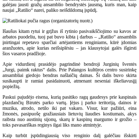
galėjau jausti gražų ansamblio bendrystės jausmą, kuris man, kaip
naujai „Ratilio“ narei, paliko neišdildomą įspūdį.
Išaušus kitam rytui ir grįžus iš rytinio pasivaikščiojimo su kavos ar
arbatos puodeliu, tuoj pat buvo kibta į darbus – „Ratilio“ ansamblis
įnirtingai repetavo sparčiai artėjantiems renginiams, kūrė įdomias
aranžuotes, apie kurias neišsiplėsiu – jas klausytojai galės išgirsti
šios vasaros pradžioje.
Apie vidurdienį prasidėjo pagrindinė bendroji Jurginių šventės
„Jurgi, paimk raktus“ dalis. Prie Palangos kultūros centro susirinkę
ansambliai giedojo bendras našlaičių dainas. Ši dalis buvo skirta
susikaupti ir ramiai pasidainuoti, atmenant neseniai iškeliavusįjį
popiežių.
Paskui pajudėjo eisena, kurią pasitiko ragų gaudesys prie kaspinais
plazdančių Birutės parko vartų. Įėjus į parko teritoriją, dainos ir
muzika, atrodo, netilo iki pat vakaro. Visur, kur pažiūri, eina
žmonės, pasipuošę gražiausiais lietuvių liaudies kostiumais, akys
raibsta nuo austinių sijonų, skarų ir kaspinų margumo ir grožio –
toks pavasariškas reginys ilgai liks mano atmintyje.
Kaip turbūt įspūdingiausią viso renginio dalį galėčiau išskirti