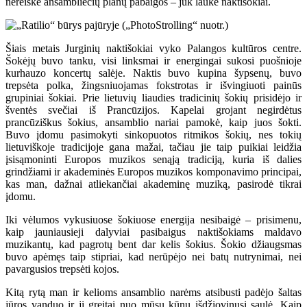
nereiškė ansambliečių planų pabaigos – juk laukė naktišokiai.
Šiais metais Jurginių naktišokiai vyko Palangos kultūros centre.
Šokėjų buvo tanku, visi linksmai ir energingai sukosi puošnioje
kurhauzo koncertų salėje. Naktis buvo kupina šypsenų, buvo
trepsėta polka, žingsniuojamas fokstrotas ir išvingiuoti painūs
grupiniai šokiai. Prie lietuvių liaudies tradicinių šokių prisidėjo ir
šventės svečiai iš Prancūzijos. Kapelai grojant negirdėtus
prancūziškus šokius, ansamblio nariai pamokė, kaip juos šokti.
Buvo įdomu pasimokyti sinkopuotos ritmikos šokių, nes tokių
lietuviškoje tradicijoje gana mažai, tačiau jie taip puikiai leidžia
įsisąmoninti Europos muzikos senąją tradiciją, kuria iš dalies
grindžiami ir akademinės Europos muzikos komponavimo principai,
kas man, dažnai atliekančiai akademinę muziką, pasirodė tikrai
įdomu.
Iki vėlumos vykusiuose šokiuose energija nesibaigė – prisimenu,
kaip jauniausieji dalyviai pasibaigus naktišokiams maldavo
muzikantų, kad pagrotų bent dar kelis šokius. Šokio džiaugsmas
buvo apėmęs taip stipriai, kad nerūpėjo nei batų nutrynimai, nei
pavargusios trepsėti kojos.
Kitą rytą man ir kelioms ansamblio narėms atsibusti padėjo šaltas
jūros vanduo ir jį greitai nuo mūsų kūnų išdžiovinusi saulė. Kaip