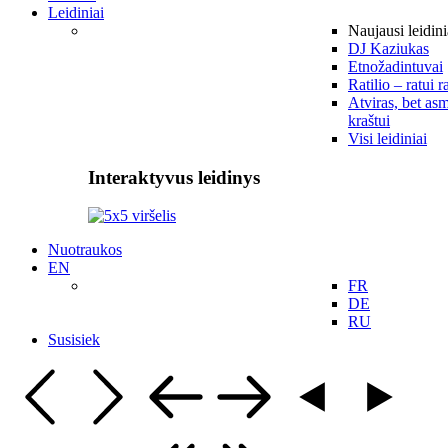
Leidiniai
Naujausi leidini
DJ Kaziukas
Etnožadintuvai
Ratilio – ratui r
Atviras, bet asm
kraštui
Visi leidiniai
Interaktyvus leidinys
Nuotraukos
EN
FR
DE
RU
Susisiek