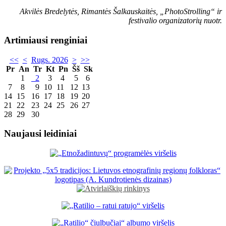
Akvilės Bredelytės, Rimantės Šalkauskaitės, „PhotoStrolling“ ir
festivalio organizatorių nuotr.
Artimiausi renginiai
<<
<
Rugs. 2026
>
>>
Pr
An
Tr
Kt
Pn
Šš
Sk
1
2
3
4
5
6
7
8
9
10
11
12
13
14
15
16
17
18
19
20
21
22
23
24
25
26
27
28
29
30
Naujausi leidiniai