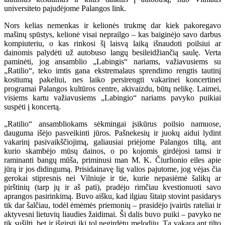
universiteto pajudėjome Palangos link.
Nors kelias nemenkas ir kelionės trukmę dar kiek pakoregavo
mašinų spūstys, kelionė visai neprailgo – kas baiginėjo savo darbus
kompiuteriu, o kas rinkosi šį laisvą laiką išnaudoti poilsiui ar
dainomis palydėti už autobuso langų besileidžiančią saulę. Verta
paminėti, jog ansamblio „Labingis“ nariams, važiavusiems su
„Ratilio“, teko imtis gana ekstremalaus sprendimo rengtis tautinį
kostiumą pakeliui, nes laiko persirengti vakarinei koncertinei
programai Palangos kultūros centre, akivaizdu, būtų nelikę. Laimei,
visiems kartu važiavusiems „Labingio“ nariams pavyko puikiai
suspėti į koncertą.
„Ratilio“ ansambliokams sėkmingai įsikūrus poilsio namuose,
dauguma išėjo pasveikinti jūros. Pašnekesių ir juokų aidui lydint
vakarinį pasivaikščiojimą, galiausiai priėjome Palangos tiltą, ant
kurio skambėjo mūsų dainos, o po kojomis girdėjosi tamsi ir
raminanti bangų mūša, priminusi man M. K. Čiurlionio eiles apie
jūrą ir jos didingumą. Prisidainavę lig valios pajutome, jog vėjas čia
gerokai stipresnis nei Vilniuje ir tie, kurie nepasiėmė šalikų ar
pirštinių (tarp jų ir aš pati), pradėjo rimčiau kvestionuoti savo
aprangos pasirinkimą. Buvo aišku, kad ilgiau šitaip stovint pasidarys
tik dar šalčiau, todėl ėmėmės priemonių – prasidėjo įvairūs rateliai ir
aktyvesni lietuvių liaudies žaidimai. Ši dalis buvo puiki – pavyko ne
tik sušilti, bet ir išgirsti iki tol negirdėtų melodijų. Tą vakarą ant tilto