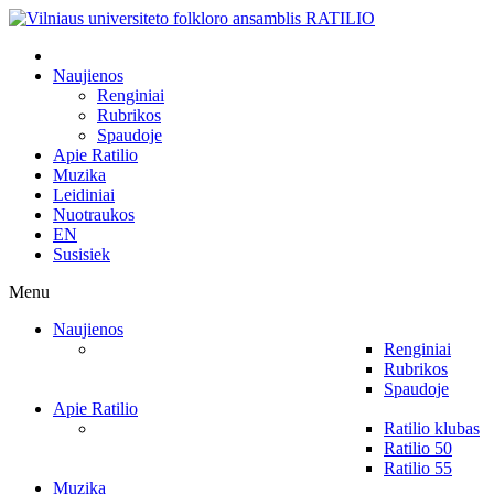
Naujienos
Renginiai
Rubrikos
Spaudoje
Apie Ratilio
Muzika
Leidiniai
Nuotraukos
EN
Susisiek
Menu
Naujienos
Renginiai
Rubrikos
Spaudoje
Apie Ratilio
Ratilio klubas
Ratilio 50
Ratilio 55
Muzika