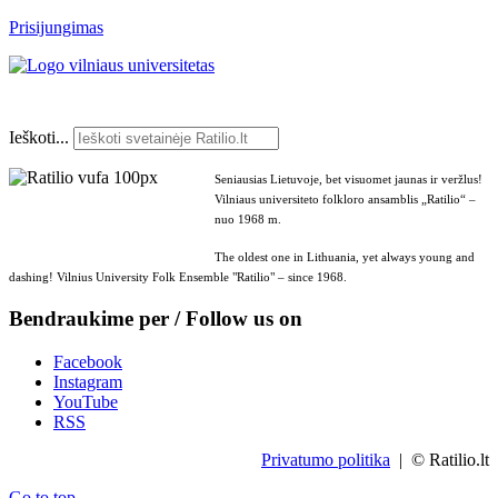
Prisijungimas
Ieškoti...
Seniausias Lietuvoje, bet visuomet jaunas ir veržlus!
Vilniaus universiteto folkloro ansamblis „Ratilio“ –
nuo 1968 m.
The oldest one in Lithuania, yet always young and
dashing! Vilnius University Folk Ensemble "Ratilio" – since 1968.
Bendraukime per / Follow us on
Facebook
Instagram
YouTube
RSS
Privatumo politika
| © Ratilio.lt
Go to top