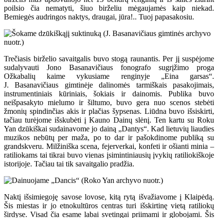
poilsio čia nematyti, šiuo birželiu mėgaujamės kaip niekad.
Bemiegės audringos naktys, draugai, jūra!.. Tuoj papasakosiu.
Trečiasis birželio savaitgalis buvo stogą raunantis. Per jį suspėjome
sudalyvauti Jono Basanavičiaus fonografo sugrįžimo proga
Ožkabalių kaime vykusiame renginyje „Eina garsas“.
J. Basanavičiaus gimtinėje dalinomės tarmiškais pasakojimais,
instrumentiniais kūriniais, šokiais ir dainomis. Publika buvo
neišpasakyto mielumo ir šiltumo, buvo gera nuo scenos stebėti
žmonių spindinčias akis ir plačias šypsenas. Liūdna buvo išsiskirti,
tačiau turėjome išskubėti į Kauno Dainų slėnį. Ten kartu su Roku
Yan dzūkiškai sudainavome jo dainą „Dantys“. Kad lietuvių liaudies
muzikos nebūtų per maža, po to dar ir pašokdinome publiką su
grandskveru. Milžiniška scena, fejerverkai, konfeti ir ošianti minia –
ratiliokams tai tikrai buvo vienas įsimintiniausių įvykių ratiliokiškoje
istorijoje. Tačiau tai tik savaitgalio pradžia.
Naktį išsimiegoję savose lovose, kitą rytą išvažiavome į Klaipėdą.
Šis miestas ir jo etnokultūros centras turi išskirtinę vietą ratiliokų
širdyse. Visad čia esame labai svetingai priimami ir globojami. Šis