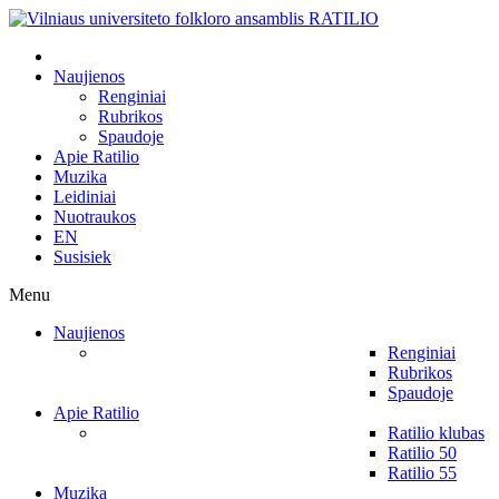
Naujienos
Renginiai
Rubrikos
Spaudoje
Apie Ratilio
Muzika
Leidiniai
Nuotraukos
EN
Susisiek
Menu
Naujienos
Renginiai
Rubrikos
Spaudoje
Apie Ratilio
Ratilio klubas
Ratilio 50
Ratilio 55
Muzika