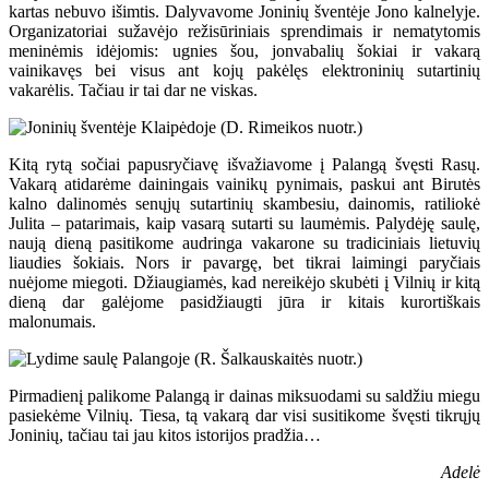
kartas nebuvo išimtis. Dalyvavome Joninių šventėje Jono kalnelyje.
Organizatoriai sužavėjo režisūriniais sprendimais ir nematytomis
meninėmis idėjomis: ugnies šou, jonvabalių šokiai ir vakarą
vainikavęs bei visus ant kojų pakėlęs elektroninių sutartinių
vakarėlis. Tačiau ir tai dar ne viskas.
Kitą rytą sočiai papusryčiavę išvažiavome į Palangą švęsti Rasų.
Vakarą atidarėme dainingais vainikų pynimais, paskui ant Birutės
kalno dalinomės senųjų sutartinių skambesiu, dainomis, ratiliokė
Julita – patarimais, kaip vasarą sutarti su laumėmis. Palydėję saulę,
naują dieną pasitikome audringa vakarone su tradiciniais lietuvių
liaudies šokiais. Nors ir pavargę, bet tikrai laimingi paryčiais
nuėjome miegoti. Džiaugiamės, kad nereikėjo skubėti į Vilnių ir kitą
dieną dar galėjome pasidžiaugti jūra ir kitais kurortiškais
malonumais.
Pirmadienį palikome Palangą ir dainas miksuodami su saldžiu miegu
pasiekėme Vilnių. Tiesa, tą vakarą dar visi susitikome švęsti tikrųjų
Joninių, tačiau tai jau kitos istorijos pradžia…
Adelė