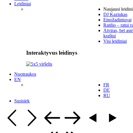
Leidiniai
Naujausi leidini
DJ Kaziukas
Etnožadintuvai
Ratilio – ratui r
Atviras, bet asm
kraštui
Visi leidiniai
Interaktyvus leidinys
Nuotraukos
EN
FR
DE
RU
Susisiek