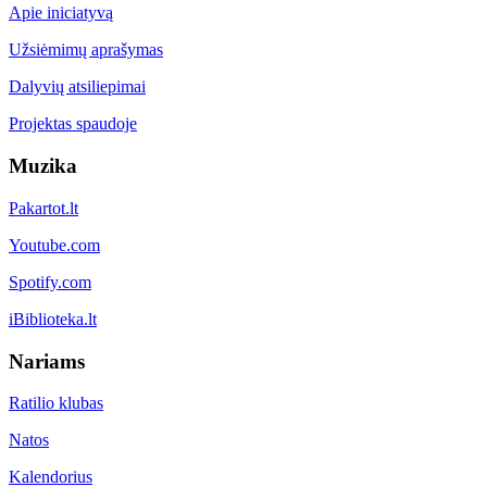
Apie iniciatyvą
Užsiėmimų aprašymas
Dalyvių atsiliepimai
Projektas spaudoje
Muzika
Pakartot.lt
Youtube.com
Spotify.com
iBiblioteka.lt
Nariams
Ratilio klubas
Natos
Kalendorius