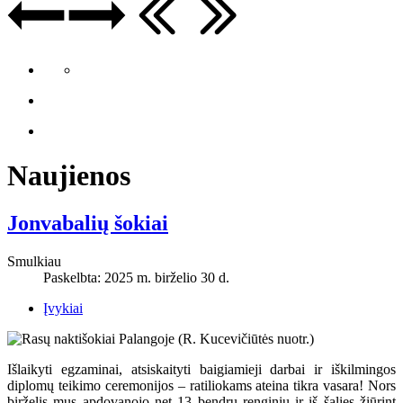
Naujienos
Jonvabalių šokiai
Smulkiau
Paskelbta: 2025 m. birželio 30 d.
Įvykiai
Išlaikyti egzaminai, atsiskaityti baigiamieji darbai ir iškilmingos
diplomų teikimo ceremonijos – ratiliokams ateina tikra vasara! Nors
birželis mus apdovanojo net 13 bendrų renginių ir iš šalies žiūrint