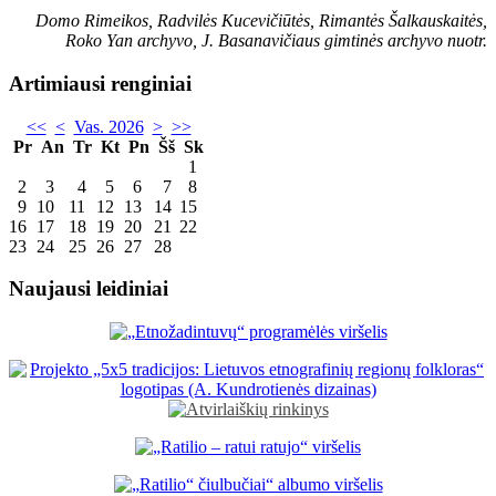
Domo Rimeikos, Radvilės Kucevičiūtės, Rimantės Šalkauskaitės,
Roko Yan archyvo, J. Basanavičiaus gimtinės archyvo nuotr.
Artimiausi renginiai
<<
<
Vas. 2026
>
>>
Pr
An
Tr
Kt
Pn
Šš
Sk
1
2
3
4
5
6
7
8
9
10
11
12
13
14
15
16
17
18
19
20
21
22
23
24
25
26
27
28
Naujausi leidiniai