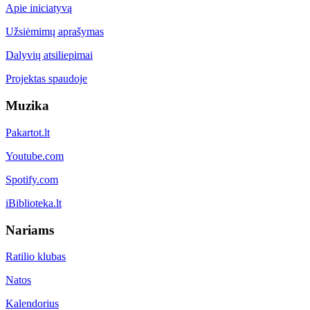
Apie iniciatyvą
Užsiėmimų aprašymas
Dalyvių atsiliepimai
Projektas spaudoje
Muzika
Pakartot.lt
Youtube.com
Spotify.com
iBiblioteka.lt
Nariams
Ratilio klubas
Natos
Kalendorius