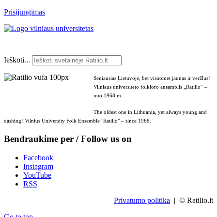
Prisijungimas
Ieškoti...
Seniausias Lietuvoje, bet visuomet jaunas ir veržlus!
Vilniaus universiteto folkloro ansamblis „Ratilio“ –
nuo 1968 m.
The oldest one in Lithuania, yet always young and
dashing! Vilnius University Folk Ensemble "Ratilio" – since 1968.
Bendraukime per / Follow us on
Facebook
Instagram
YouTube
RSS
Privatumo politika
| © Ratilio.lt
Go to top