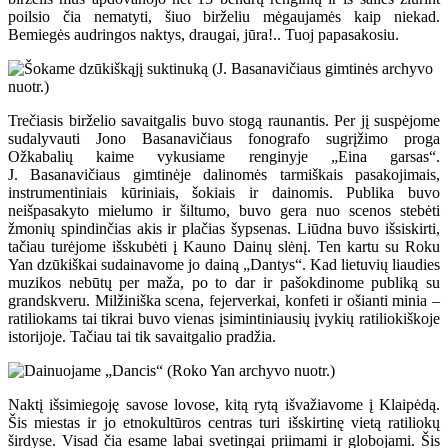
poilsio čia nematyti, šiuo birželiu mėgaujamės kaip niekad.
Bemiegės audringos naktys, draugai, jūra!.. Tuoj papasakosiu.
Trečiasis birželio savaitgalis buvo stogą raunantis. Per jį suspėjome
sudalyvauti Jono Basanavičiaus fonografo sugrįžimo proga
Ožkabalių kaime vykusiame renginyje „Eina garsas“.
J. Basanavičiaus gimtinėje dalinomės tarmiškais pasakojimais,
instrumentiniais kūriniais, šokiais ir dainomis. Publika buvo
neišpasakyto mielumo ir šiltumo, buvo gera nuo scenos stebėti
žmonių spindinčias akis ir plačias šypsenas. Liūdna buvo išsiskirti,
tačiau turėjome išskubėti į Kauno Dainų slėnį. Ten kartu su Roku
Yan dzūkiškai sudainavome jo dainą „Dantys“. Kad lietuvių liaudies
muzikos nebūtų per maža, po to dar ir pašokdinome publiką su
grandskveru. Milžiniška scena, fejerverkai, konfeti ir ošianti minia –
ratiliokams tai tikrai buvo vienas įsimintiniausių įvykių ratiliokiškoje
istorijoje. Tačiau tai tik savaitgalio pradžia.
Naktį išsimiegoję savose lovose, kitą rytą išvažiavome į Klaipėdą.
Šis miestas ir jo etnokultūros centras turi išskirtinę vietą ratiliokų
širdyse. Visad čia esame labai svetingai priimami ir globojami. Šis