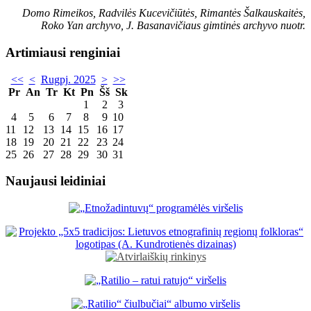
Domo Rimeikos, Radvilės Kucevičiūtės, Rimantės Šalkauskaitės,
Roko Yan archyvo, J. Basanavičiaus gimtinės archyvo nuotr.
Artimiausi renginiai
<<
<
Rugpj. 2025
>
>>
Pr
An
Tr
Kt
Pn
Šš
Sk
1
2
3
4
5
6
7
8
9
10
11
12
13
14
15
16
17
18
19
20
21
22
23
24
25
26
27
28
29
30
31
Naujausi leidiniai