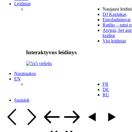
Leidiniai
Naujausi leidini
DJ Kaziukas
Etnožadintuvai
Ratilio – ratui r
Atviras, bet asm
kraštui
Visi leidiniai
Interaktyvus leidinys
Nuotraukos
EN
FR
DE
RU
Susisiek