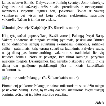
kartas nebuvo išimtis. Dalyvavome Joninių šventėje Jono kalnelyje.
Organizatoriai sužavėjo režisūriniais sprendimais ir nematytomis
meninėmis idėjomis: ugnies šou, jonvabalių šokiai ir vakarą
vainikavęs bei visus ant kojų pakėlęs elektroninių sutartinių
vakarėlis. Tačiau ir tai dar ne viskas.
Kitą rytą sočiai papusryčiavę išvažiavome į Palangą švęsti Rasų.
Vakarą atidarėme dainingais vainikų pynimais, paskui ant Birutės
kalno dalinomės senųjų sutartinių skambesiu, dainomis, ratiliokė
Julita – patarimais, kaip vasarą sutarti su laumėmis. Palydėję saulę,
naują dieną pasitikome audringa vakarone su tradiciniais lietuvių
liaudies šokiais. Nors ir pavargę, bet tikrai laimingi paryčiais
nuėjome miegoti. Džiaugiamės, kad nereikėjo skubėti į Vilnių ir kitą
dieną dar galėjome pasidžiaugti jūra ir kitais kurortiškais
malonumais.
Pirmadienį palikome Palangą ir dainas miksuodami su saldžiu miegu
pasiekėme Vilnių. Tiesa, tą vakarą dar visi susitikome švęsti tikrųjų
Joninių, tačiau tai jau kitos istorijos pradžia…
Adelė