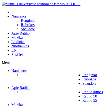
Naujienos
Renginiai
Rubrikos
Spaudoje
Apie Ratilio
Muzika
Leidiniai
Nuotraukos
EN
Susisiek
Menu
Naujienos
Renginiai
Rubrikos
Spaudoje
Apie Ratilio
Ratilio klubas
Ratilio 50
Ratilio 55
Muzika