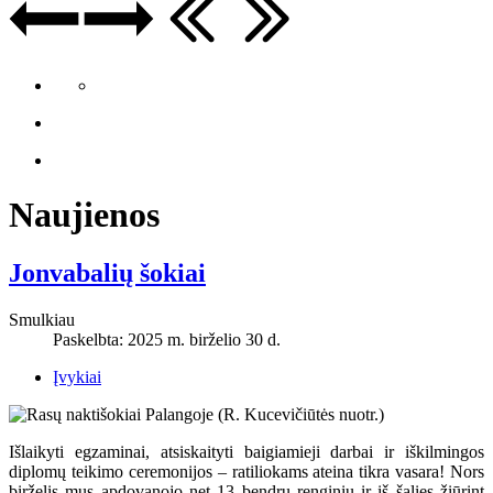
Naujienos
Jonvabalių šokiai
Smulkiau
Paskelbta: 2025 m. birželio 30 d.
Įvykiai
Išlaikyti egzaminai, atsiskaityti baigiamieji darbai ir iškilmingos
diplomų teikimo ceremonijos – ratiliokams ateina tikra vasara! Nors
birželis mus apdovanojo net 13 bendrų renginių ir iš šalies žiūrint