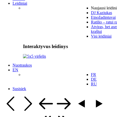
Leidiniai
Naujausi leidini
DJ Kaziukas
Etnožadintuvai
Ratilio – ratui r
Atviras, bet asm
kraštui
Visi leidiniai
Interaktyvus leidinys
Nuotraukos
EN
FR
DE
RU
Susisiek