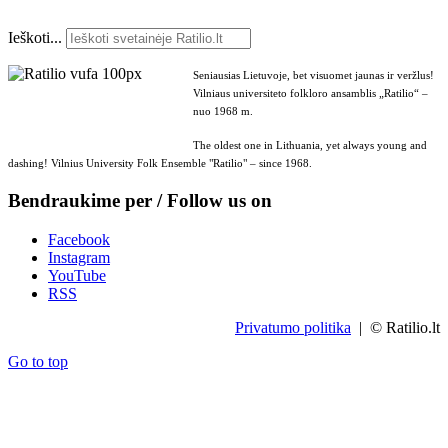
Ieškoti...
Seniausias Lietuvoje, bet visuomet jaunas ir veržlus!
Vilniaus universiteto folkloro ansamblis „Ratilio“ –
nuo 1968 m.
The oldest one in Lithuania, yet always young and
dashing! Vilnius University Folk Ensemble "Ratilio" – since 1968.
Bendraukime per / Follow us on
Facebook
Instagram
YouTube
RSS
Privatumo politika
| © Ratilio.lt
Go to top