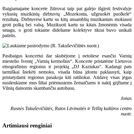
Baigiamajame koncerte žiūrovai taip pat galėjo išgirsti festivalyje
vykusių muzikinių dirbtuvių „Mozekonta, užgruokėt puolkelė“
rezultatą. Dirbtuvėse kartu su kitų ansamblių muzikantais mokiausi
groti polką bei valsą. Muzikuoti kartu su kitais žmonėmis visada
smagu, o groti tokiame dideliame kolektyve tikrai buvo unikali
patirtis.
Pasibaigus koncertui dar skubėjome į netoliese esančio Varnių
miestelio šventę „Varnių kermošius“. Koncerte pristatėme Lietuvos
etnografinius regionus ir projektą „DJ Kaziukas“. Kadangi pats
tarmiškai šnekėti nemoku, visada būna įdomu paklausyti, kaip
pristatydami regionus pasakoja kiti ratiliokai. Atidavę visas jėgas
nusilenkiame mus šiltai priėmusiems žemaičiams ir naktį grįžtame į
Vilnių dainomis skambančiu autobusu.
Jonas
Rusnės Takuševičiūtės, Rutos Litvinaitės ir Telšių kultūros centro
nuotr.
Artimiausi renginiai