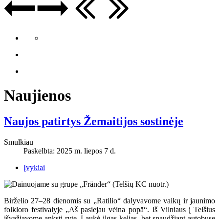
Naujienos
Naujos patirtys Žemaitijos sostinėje
Smulkiau
Paskelbta: 2025 m. liepos 7 d.
Įvykiai
Birželio 27–28 dienomis su „Ratilio“ dalyvavome vaikų ir jaunimo
folkloro festivalyje „Aš pasiejau vėina popā“. Iš Vilniaus į Telšius
išvažiavome anksti ryte. Laukė ilgas kelias, bet snaudžiant autobuse