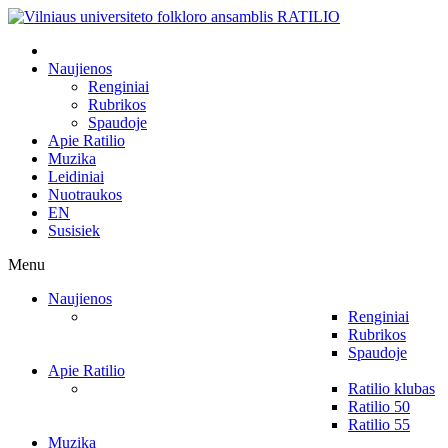
Naujienos
Renginiai
Rubrikos
Spaudoje
Apie Ratilio
Muzika
Leidiniai
Nuotraukos
EN
Susisiek
Menu
Naujienos
Renginiai
Rubrikos
Spaudoje
Apie Ratilio
Ratilio klubas
Ratilio 50
Ratilio 55
Muzika