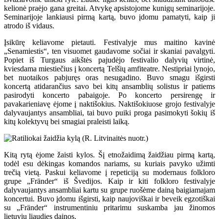
kelionė praėjo gana greitai. Atvykę apsistojome kunigų seminarijoje.
Seminarijoje lankiausi pirmą kartą, buvo įdomu pamatyti, kaip ji
atrodo iš vidaus.
Įsikūrę keliavome pietauti. Festivalyje mus maitino kavinė
„Senamiestis“, ten visuomet gaudavome sočiai ir skaniai pavalgyti.
Popiet iš Turgaus aikštės pajudėjo festivalio dalyvių virtinė,
kviesdama miestiečius į koncertą Telšių amfiteatre. Nestipriai lynojo,
bet nuotaikos pabjuręs oras nesugadino. Buvo smagu išgirsti
koncertą atidarančius savo bei kitų ansamblių solistus ir patiems
pasirodyti koncerto pabaigoje. Po koncerto persirengę ir
pavakarieniavę ėjome į naktišokius. Naktišokiuose grojo festivalyje
dalyvaujantys ansambliai, tai buvo puiki proga pasimokyti šokių iš
kitų kolektyvų bei smagiai praleisti laiką.
Kitą rytą ėjome žaisti kylos. Šį etnožaidimą žaidžiau pirmą kartą,
todėl esu dėkingas komandos nariams, su kuriais pavyko užimti
trečią vietą. Paskui keliavome į repeticiją su modernaus folkloro
grupe „Fränder“ iš Švedijos. Kaip ir kiti folkloro festivalyje
dalyvaujantys ansambliai kartu su grupe ruošėme dainą baigiamajam
koncertui. Buvo įdomu išgirsti, kaip naujoviškai ir beveik egzotiškai
su „Fränder“ instrumentiniu pritarimu suskamba jau žinomos
lietuvių liaudies dainos.