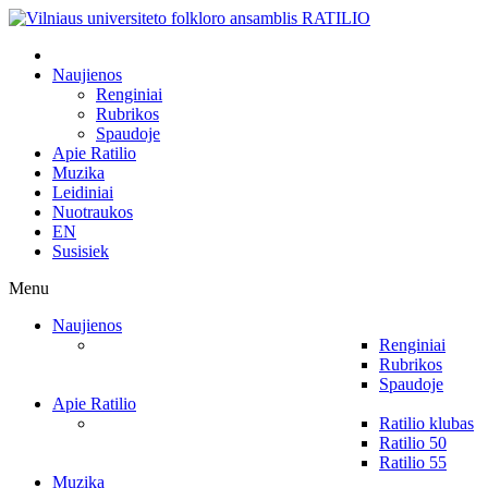
Naujienos
Renginiai
Rubrikos
Spaudoje
Apie Ratilio
Muzika
Leidiniai
Nuotraukos
EN
Susisiek
Menu
Naujienos
Renginiai
Rubrikos
Spaudoje
Apie Ratilio
Ratilio klubas
Ratilio 50
Ratilio 55
Muzika