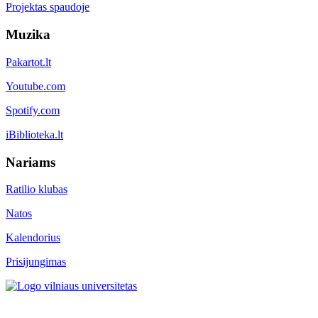
Projektas spaudoje
Muzika
Pakartot.lt
Youtube.com
Spotify.com
iBiblioteka.lt
Nariams
Ratilio klubas
Natos
Kalendorius
Prisijungimas