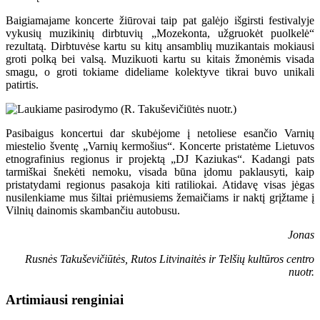
Baigiamajame koncerte žiūrovai taip pat galėjo išgirsti festivalyje
vykusių muzikinių dirbtuvių „Mozekonta, užgruokėt puolkelė“
rezultatą. Dirbtuvėse kartu su kitų ansamblių muzikantais mokiausi
groti polką bei valsą. Muzikuoti kartu su kitais žmonėmis visada
smagu, o groti tokiame dideliame kolektyve tikrai buvo unikali
patirtis.
Pasibaigus koncertui dar skubėjome į netoliese esančio Varnių
miestelio šventę „Varnių kermošius“. Koncerte pristatėme Lietuvos
etnografinius regionus ir projektą „DJ Kaziukas“. Kadangi pats
tarmiškai šnekėti nemoku, visada būna įdomu paklausyti, kaip
pristatydami regionus pasakoja kiti ratiliokai. Atidavę visas jėgas
nusilenkiame mus šiltai priėmusiems žemaičiams ir naktį grįžtame į
Vilnių dainomis skambančiu autobusu.
Jonas
Rusnės Takuševičiūtės, Rutos Litvinaitės ir Telšių kultūros centro
nuotr.
Artimiausi renginiai