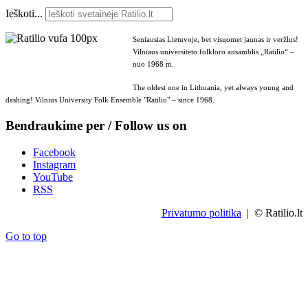
Ieškoti...
Seniausias Lietuvoje, bet visuomet jaunas ir veržlus!
Vilniaus universiteto folkloro ansamblis „Ratilio“ –
nuo 1968 m.
The oldest one in Lithuania, yet always young and
dashing! Vilnius University Folk Ensemble "Ratilio" – since 1968.
Bendraukime per / Follow us on
Facebook
Instagram
YouTube
RSS
Privatumo politika
| © Ratilio.lt
Go to top