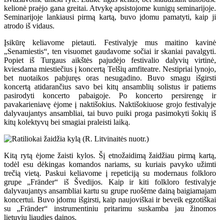
kelionė praėjo gana greitai. Atvykę apsistojome kunigų seminarijoje.
Seminarijoje lankiausi pirmą kartą, buvo įdomu pamatyti, kaip ji
atrodo iš vidaus.
Įsikūrę keliavome pietauti. Festivalyje mus maitino kavinė
„Senamiestis“, ten visuomet gaudavome sočiai ir skaniai pavalgyti.
Popiet iš Turgaus aikštės pajudėjo festivalio dalyvių virtinė,
kviesdama miestiečius į koncertą Telšių amfiteatre. Nestipriai lynojo,
bet nuotaikos pabjuręs oras nesugadino. Buvo smagu išgirsti
koncertą atidarančius savo bei kitų ansamblių solistus ir patiems
pasirodyti koncerto pabaigoje. Po koncerto persirengę ir
pavakarieniavę ėjome į naktišokius. Naktišokiuose grojo festivalyje
dalyvaujantys ansambliai, tai buvo puiki proga pasimokyti šokių iš
kitų kolektyvų bei smagiai praleisti laiką.
Kitą rytą ėjome žaisti kylos. Šį etnožaidimą žaidžiau pirmą kartą,
todėl esu dėkingas komandos nariams, su kuriais pavyko užimti
trečią vietą. Paskui keliavome į repeticiją su modernaus folkloro
grupe „Fränder“ iš Švedijos. Kaip ir kiti folkloro festivalyje
dalyvaujantys ansambliai kartu su grupe ruošėme dainą baigiamajam
koncertui. Buvo įdomu išgirsti, kaip naujoviškai ir beveik egzotiškai
su „Fränder“ instrumentiniu pritarimu suskamba jau žinomos
lietuvių liaudies dainos.