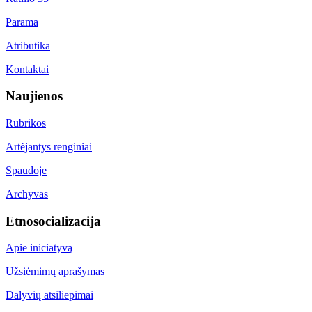
Parama
Atributika
Kontaktai
Naujienos
Rubrikos
Artėjantys renginiai
Spaudoje
Archyvas
Etnosocializacija
Apie iniciatyvą
Užsiėmimų aprašymas
Dalyvių atsiliepimai