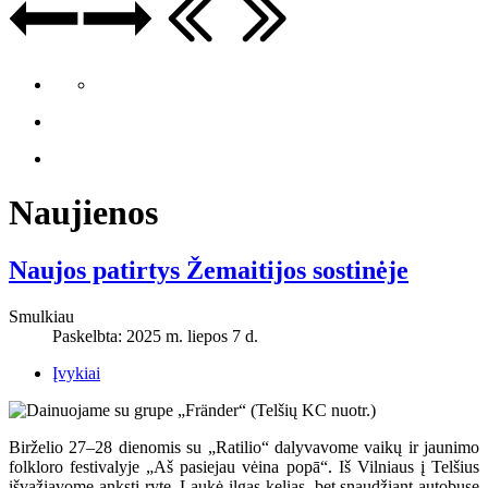
Naujienos
Naujos patirtys Žemaitijos sostinėje
Smulkiau
Paskelbta: 2025 m. liepos 7 d.
Įvykiai
Birželio 27–28 dienomis su „Ratilio“ dalyvavome vaikų ir jaunimo
folkloro festivalyje „Aš pasiejau vėina popā“. Iš Vilniaus į Telšius
išvažiavome anksti ryte. Laukė ilgas kelias, bet snaudžiant autobuse