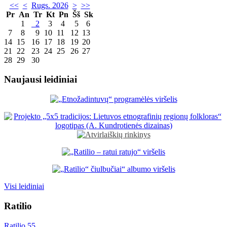
<<
<
Rugs. 2026
>
>>
Pr
An
Tr
Kt
Pn
Šš
Sk
1
2
3
4
5
6
7
8
9
10
11
12
13
14
15
16
17
18
19
20
21
22
23
24
25
26
27
28
29
30
Naujausi leidiniai
Visi leidiniai
Ratilio
Ratilio 55