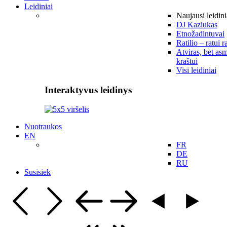
Leidiniai
Naujausi leidini
DJ Kaziukas
Etnožadintuvai
Ratilio – ratui r
Atviras, bet asm
kraštui
Visi leidiniai
Interaktyvus leidinys
Nuotraukos
EN
FR
DE
RU
Susisiek