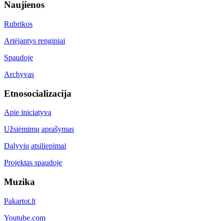
Naujienos
Rubrikos
Artėjantys renginiai
Spaudoje
Archyvas
Etnosocializacija
Apie iniciatyvą
Užsiėmimų aprašymas
Dalyvių atsiliepimai
Projektas spaudoje
Muzika
Pakartot.lt
Youtube.com