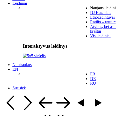
Leidiniai
Naujausi leidini
DJ Kaziukas
Etnožadintuvai
Ratilio – ratui r
Atviras, bet asm
kraštui
Visi leidiniai
Interaktyvus leidinys
Nuotraukos
EN
FR
DE
RU
Susisiek