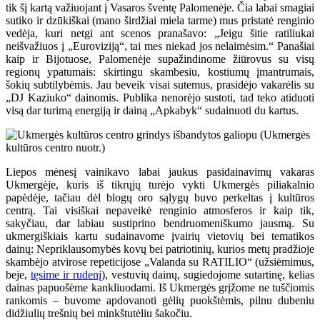
tik šį kartą važiuojant į Vasaros šventę Palomenėje. Čia labai smagiai
sutiko ir dzūkiškai (mano širdžiai miela tarme) mus pristatė renginio
vedėja, kuri netgi ant scenos pranašavo: „Jeigu šitie ratiliukai
neišvažiuos į „Euroviziją“, tai mes niekad jos nelaimėsim.“ Panašiai
kaip ir Bijotuose, Palomenėje supažindinome žiūrovus su visų
regionų ypatumais: skirtingu skambesiu, kostiumų įmantrumais,
šokių subtilybėmis. Jau beveik visai sutemus, prasidėjo vakarėlis su
„DJ Kaziuko“ dainomis. Publika nenorėjo sustoti, tad teko atiduoti
visą dar turimą energiją ir dainą „Apkabyk“ sudainuoti du kartus.
Liepos mėnesį vainikavo labai jaukus pasidainavimų vakaras
Ukmergėje, kuris iš tikrųjų turėjo vykti Ukmergės piliakalnio
papėdėje, tačiau dėl blogų oro sąlygų buvo perkeltas į kultūros
centrą. Tai visiškai nepaveikė renginio atmosferos ir kaip tik,
sakyčiau, dar labiau sustiprino bendruomeniškumo jausmą. Su
ukmergiškiais kartu sudainavome įvairių vietovių bei tematikos
dainų: Nepriklausomybės kovų bei patriotinių, kurios metų pradžioje
skambėjo atvirose repeticijose „Valanda su RATILIO“ (užsiėmimus,
beje,
tęsime ir rudenį
), vestuvių dainų, sugiedojome sutartinę, kelias
dainas papuošėme kankliuodami. Iš Ukmergės grįžome ne tuščiomis
rankomis – buvome apdovanoti gėlių puokštėmis, pilnu dubeniu
didžiulių trešnių bei minkštutėliu šakočiu.