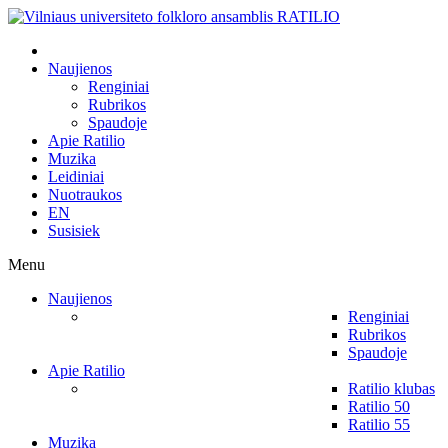
Naujienos
Renginiai
Rubrikos
Spaudoje
Apie Ratilio
Muzika
Leidiniai
Nuotraukos
EN
Susisiek
Menu
Naujienos
Renginiai
Rubrikos
Spaudoje
Apie Ratilio
Ratilio klubas
Ratilio 50
Ratilio 55
Muzika