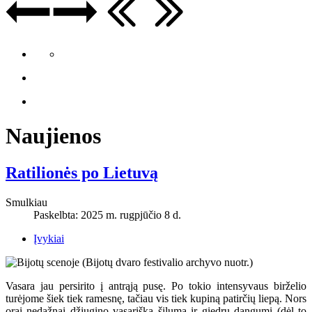
Naujienos
Ratilionės po Lietuvą
Smulkiau
Paskelbta: 2025 m. rugpjūčio 8 d.
Įvykiai
Vasara jau persirito į antrąją pusę. Po tokio intensyvaus birželio
turėjome šiek tiek ramesnę, tačiau vis tiek kupiną patirčių liepą. Nors
orai nedažnai džiugino vasariška šiluma ir giedru dangumi (dėl to