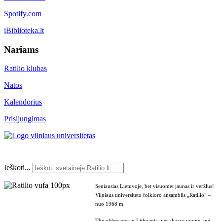
Spotify.com
iBiblioteka.lt
Nariams
Ratilio klubas
Natos
Kalendorius
Prisijungimas
Ieškoti...
Seniausias Lietuvoje, bet visuomet jaunas ir veržlus!
Vilniaus universiteto folkloro ansamblis „Ratilio“ –
nuo 1968 m.
The oldest one in Lithuania, yet always young and