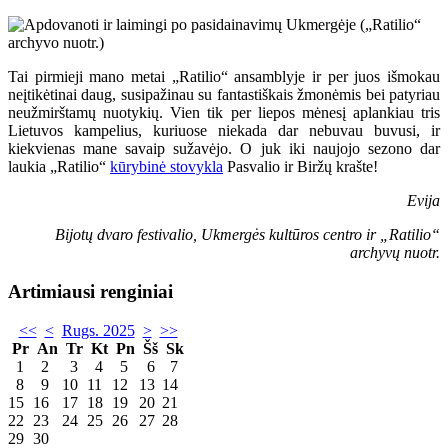
Tai pirmieji mano metai „Ratilio“ ansamblyje ir per juos išmokau
neįtikėtinai daug, susipažinau su fantastiškais žmonėmis bei patyriau
neužmirštamų nuotykių. Vien tik per liepos mėnesį aplankiau tris
Lietuvos kampelius, kuriuose niekada dar nebuvau buvusi, ir
kiekvienas mane savaip sužavėjo. O juk iki naujojo sezono dar
laukia „Ratilio“
kūrybinė stovykla
Pasvalio ir Biržų krašte!
Evija
Bijotų dvaro festivalio, Ukmergės kultūros centro ir „Ratilio“
archyvų nuotr.
Artimiausi renginiai
<<
<
Rugs. 2025
>
>>
Pr
An
Tr
Kt
Pn
Šš
Sk
1
2
3
4
5
6
7
8
9
10
11
12
13
14
15
16
17
18
19
20
21
22
23
24
25
26
27
28
29
30