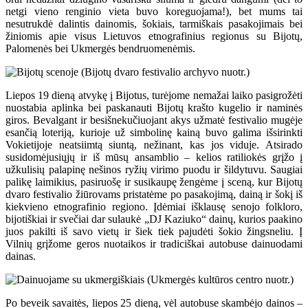
netgi vieno renginio vieta buvo koreguojama!), bet mums tai
nesutrukdė dalintis dainomis, šokiais, tarmiškais pasakojimais bei
žiniomis apie visus Lietuvos etnografinius regionus su Bijotų,
Palomenės bei Ukmergės bendruomenėmis.
Liepos 19 dieną atvykę į Bijotus, turėjome nemažai laiko pasigrožėti
nuostabia aplinka bei paskanauti Bijotų krašto kugelio ir naminės
giros. Bevalgant ir besišnekučiuojant akys užmatė festivalio mugėje
esančią loteriją, kurioje už simbolinę kainą buvo galima išsirinkti
Vokietijoje neatsiimtą siuntą, nežinant, kas jos viduje. Atsirado
susidomėjusiųjų ir iš mūsų ansamblio – kelios ratiliokės grįžo į
užkulisių palapinę nešinos ryžių virimo puodu ir šildytuvu. Saugiai
palikę laimikius, pasiruošę ir susikaupę žengėme į sceną, kur Bijotų
dvaro festivalio žiūrovams pristatėme po pasakojimą, dainą ir šokį iš
kiekvieno etnografinio regiono. Įdėmiai išklausę senojo folkloro,
bijotiškiai ir svečiai dar sulaukė „DJ Kaziuko“ dainų, kurios paakino
juos pakilti iš savo vietų ir šiek tiek pajudėti šokio žingsneliu. Į
Vilnių grįžome geros nuotaikos ir tradiciškai autobuse dainuodami
dainas.
Po beveik savaitės, liepos 25 dieną, vėl autobuse skambėjo dainos –