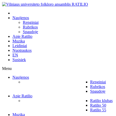
Naujienos
Renginiai
Rubrikos
Spaudoje
Apie Ratilio
Muzika
Leidiniai
Nuotraukos
EN
Susisiek
Menu
Naujienos
Renginiai
Rubrikos
Spaudoje
Apie Ratilio
Ratilio klubas
Ratilio 50
Ratilio 55
Muzika