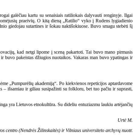
gai galėčiau kartu su senaisiais ratiliokais dalyvauti renginyje. Ilgai
domėjusių praeivių. O kitą dieną „Ratilio“ vyko į Rudens lygiadienio
lnio giedojau sutartines ir šokau naktišokiuose. Buvo smagu stebėti šį
vacijų, kad netgi lipome į sceną pakartoti. Tai buvo mano pirmasis
ngo ir buvo pakeistas džiugios nuotaikos. Vakaras man buvo ypatingas ir
nkėme „Pumpurėlių akademiją“. Po kiekvienos repeticijos aptardavome
– išsamiau ir giliau susipažinti su folkloru, bet tuo pačiu ir suprasti,
rtinga yra Lietuvos etnokultūra. Su dideliu entuziazmu laukiu artėjančių
Urtė M.
os centro (Nendrės Žilinskaitės) ir Vilniaus universiteto archyvų nuotr.