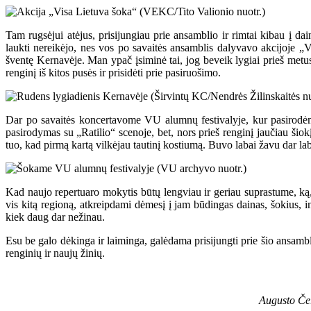
Tam rugsėjui atėjus, prisijungiau prie ansamblio ir rimtai kibau į dai
laukti nereikėjo, nes vos po savaitės ansamblis dalyvavo akcijoje „
šventę Kernavėje. Man ypač įsiminė tai, jog beveik lygiai prieš metus
renginį iš kitos pusės ir prisidėti prie pasiruošimo.
Dar po savaitės koncertavome VU alumnų festivalyje, kur pasirodėm
pasirodymas su „Ratilio“ scenoje, bet, nors prieš renginį jaučiau šiok
tuo, kad pirmą kartą vilkėjau tautinį kostiumą. Buvo labai žavu dar labi
Kad naujo repertuaro mokytis būtų lengviau ir geriau suprastume, k
vis kitą regioną, atkreipdami dėmesį į jam būdingas dainas, šokius, ins
kiek daug dar nežinau.
Esu be galo dėkinga ir laiminga, galėdama prisijungti prie šio ansambli
renginių ir naujų žinių.
Augusto Čern