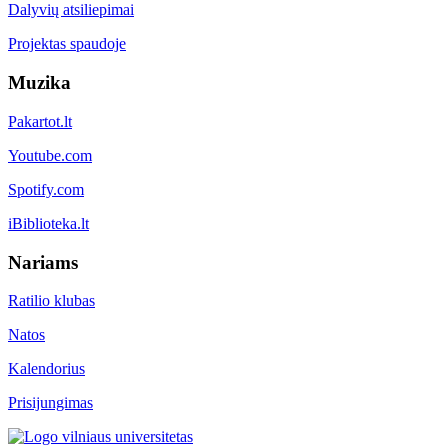
Dalyvių atsiliepimai
Projektas spaudoje
Muzika
Pakartot.lt
Youtube.com
Spotify.com
iBiblioteka.lt
Nariams
Ratilio klubas
Natos
Kalendorius
Prisijungimas