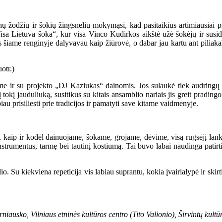
nų žodžių ir šokių žingsnelių mokymąsi, kad pasitaikius artimiausiai pro
Visa Lietuva šoka“, kur visa Vinco Kudirkos aikštė ūžė šokėjų ir susi
 šiame renginyje dalyvavau kaip žiūrovė, o dabar jau kartu ant piliaka
e ir su projekto „DJ Kaziukas“ dainomis. Jos sulaukė tiek audringų o
į tokį jauduliuką, susitikus su kitais ansamblio nariais jis greit pradi
au prisiliesti prie tradicijos ir pamatyti save kitame vaidmenyje.
ą, kaip ir kodėl dainuojame, šokame, grojame, dėvime, visą rugsėjį la
trumentus, tarmę bei tautinį kostiumą. Tai buvo labai naudinga patirtis 
o. Su kiekviena repeticija vis labiau suprantu, kokia įvairialypė ir ski
iausko, Vilniaus etninės kultūros centro (Tito Valionio), Širvintų kultūr