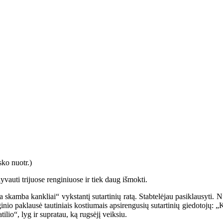
yvauti trijuose renginiuose ir tiek daug išmokti.
 skamba kankliai“ vykstantį sutartinių ratą. Stabtelėjau pasiklausyti. N
ginio paklausė tautiniais kostiumais apsirengusių sutartinių giedotojų: 
tilio“, lyg ir supratau, ką rugsėjį veiksiu.