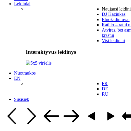
Leidiniai
Naujausi leidini
DJ Kaziukas
Etnožadintuvai
Ratilio – ratui r
Atviras, bet asm
kraštui
Visi leidiniai
Interaktyvus leidinys
Nuotraukos
EN
FR
DE
RU
Susisiek