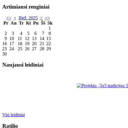
Artimiausi renginiai
<<
<
Birž. 2025
>
>>
Pr
An
Tr
Kt
Pn
Šš
Sk
1
2
3
4
5
6
7
8
9
10
11
12
13
14
15
16
17
18
19
20
21
22
23
24
25
26
27
28
29
30
Naujausi leidiniai
Visi leidiniai
Ratilio