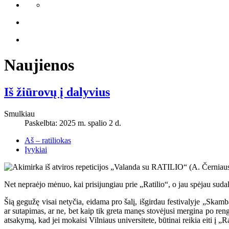
Naujienos
Iš žiūrovų į dalyvius
Smulkiau
Paskelbta: 2025 m. spalio 2 d.
Aš – ratiliokas
Įvykiai
Net nepraėjo mėnuo, kai prisijungiau prie „Ratilio“, o jau spėjau sudal
Šią gegužę visai netyčia, eidama pro šalį, išgirdau festivalyje „Skamba
ar sutapimas, ar ne, bet kaip tik greta manęs stovėjusi mergina po ren
atsakymą, kad jei mokaisi Vilniaus universitete, būtinai reikia eiti į „Ra