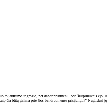
uo to jautrumo ir grožio, net dabar prisimenu, oda šiurpuliukais ėjo. Ir
„Kaip čia būtų galima prie šios bendruomenės prisijungti?“ Nugirdusi jų