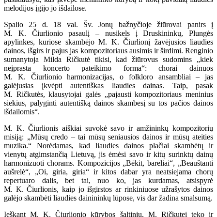
melodijos įgijo jo išdailose.
Spalio 25 d. 18 val. Šv. Jonų bažnyčioje žiūrovai panirs į
M. K. Čiurlionio pasaulį – nusikels į Druskininkų, Plungės
apylinkes, kuriose skambėjo M. K. Čiurlionį žavėjusios liaudies
dainos, išgirs ir pajus jas kompozitoriaus ausimis ir širdimi. Renginio
sumanytoja Milda Ričkutė tikisi, kad žiūrovus sudomins „kiek
neįprasta koncerto pateikimo forma“: chorai dainuos
M. K. Čiurlionio harmonizacijas, o folkloro ansambliai – jas
galėjusias įkvėpti autentiškas liaudies dainas. Taip, pasak
M. Ričkutės, klausytojai galės „pajausti kompozitoriaus meninius
siekius, palyginti autentišką dainos skambesį su tos pačios dainos
išdailomis“.
M. K. Čiurlionis aiškiai suvokė savo ir amžininkų kompozitorių
misiją: „Mūsų credo – tai mūsų seniausios dainos ir mūsų ateities
muzika.“ Norėdamas, kad liaudies dainos plačiai skambėtų ir
vienytų atgimstančią Lietuvą, jis ėmėsi savo ir kitų surinktų dainų
harmonizuoti chorams. Kompozicijos „Bėkit, bareliai“, „Beauštanti
aušrelė“, „Oi, giria, giria“ ir kitos dabar yra neatsiejama chorų
repertuaro dalis, bet tai, nuo ko, jas kurdamas, atsispyrė
M. K. Čiurlionis, kaip jo išgirstos ar rinkiniuose užrašytos dainos
galėjo skambėti liaudies dainininkų lūpose, vis dar žadina smalsumą.
Ieškant M. K. Čiurlionio kūrybos šaltinių, M. Ričkutei teko ir