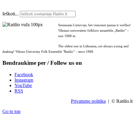
Ieškoti...
Seniausias Lietuvoje, bet visuomet jaunas ir veržlus!
Vilniaus universiteto folkloro ansamblis „Ratilio“ –
nuo 1968 m.
The oldest one in Lithuania, yet always young and
dashing! Vilnius University Folk Ensemble "Ratilio" – since 1968.
Bendraukime per / Follow us on
Facebook
Instagram
YouTube
RSS
Privatumo politika
| © Ratilio.lt
Go to top