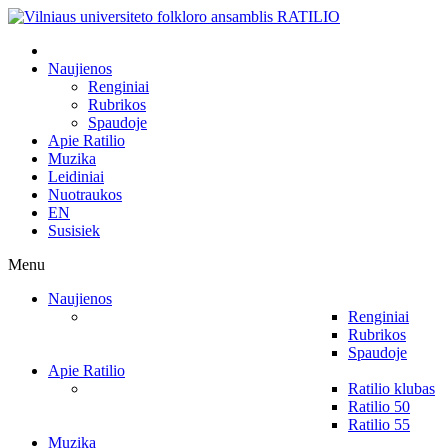
Naujienos
Renginiai
Rubrikos
Spaudoje
Apie Ratilio
Muzika
Leidiniai
Nuotraukos
EN
Susisiek
Menu
Naujienos
Renginiai
Rubrikos
Spaudoje
Apie Ratilio
Ratilio klubas
Ratilio 50
Ratilio 55
Muzika