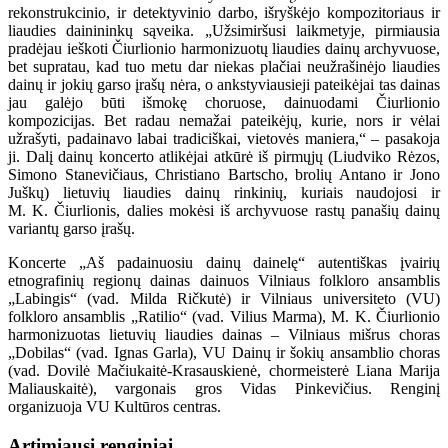
rekonstrukcinio, ir detektyvinio darbo, išryškėjo kompozitoriaus ir
liaudies dainininkų sąveika. „Užsimiršusi laikmetyje, pirmiausia
pradėjau ieškoti Čiurlionio harmonizuotų liaudies dainų archyvuose,
bet supratau, kad tuo metu dar niekas plačiai neužrašinėjo liaudies
dainų ir jokių garso įrašų nėra, o ankstyviausieji pateikėjai tas dainas
jau galėjo būti išmokę choruose, dainuodami Čiurlionio
kompozicijas. Bet radau nemažai pateikėjų, kurie, nors ir vėlai
užrašyti, padainavo labai tradiciškai, vietovės maniera,“ – pasakoja
ji. Dalį dainų koncerto atlikėjai atkūrė iš pirmųjų (Liudviko Rėzos,
Simono Stanevičiaus, Christiano Bartscho, brolių Antano ir Jono
Juškų) lietuvių liaudies dainų rinkinių, kuriais naudojosi ir
M. K. Čiurlionis, dalies mokėsi iš archyvuose rastų panašių dainų
variantų garso įrašų.
Koncerte „Aš padainuosiu dainų dainelę“ autentiškas įvairių
etnografinių regionų dainas dainuos Vilniaus folkloro ansamblis
„Labingis“ (vad. Milda Ričkutė) ir Vilniaus universiteto (VU)
folkloro ansamblis „Ratilio“ (vad. Vilius Marma), M. K. Čiurlionio
harmonizuotas lietuvių liaudies dainas – Vilniaus mišrus choras
„Dobilas“ (vad. Ignas Garla), VU Dainų ir šokių ansamblio choras
(vad. Dovilė Mačiukaitė-Krasauskienė, chormeisterė Liana Marija
Maliauskaitė), vargonais gros Vidas Pinkevičius. Renginį
organizuoja VU Kultūros centras.
Artimiausi renginiai