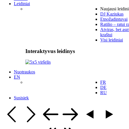
Leidiniai
Naujausi leidini
DJ Kaziukas
Etnožadintuvai
Ratilio – ratui r
Atviras, bet asm
kraštui
Visi leidiniai
Interaktyvus leidinys
Nuotraukos
EN
FR
DE
RU
Susisiek