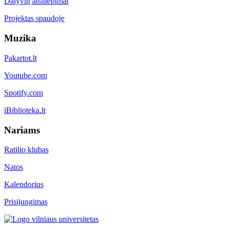
Dalyvių atsiliepimai
Projektas spaudoje
Muzika
Pakartot.lt
Youtube.com
Spotify.com
iBiblioteka.lt
Nariams
Ratilio klubas
Natos
Kalendorius
Prisijungimas