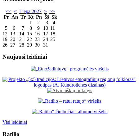
<<
<
Liepa 2027
>
>>
Pr
An
Tr
Kt
Pn
Šš
Sk
1
2
3
4
5
6
7
8
9
10
11
12
13
14
15
16
17
18
19
20
21
22
23
24
25
26
27
28
29
30
31
Naujausi leidiniai
Visi leidiniai
Ratilio