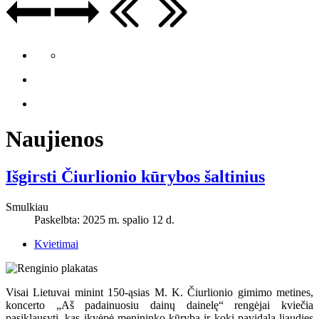
Naujienos
Išgirsti Čiurlionio kūrybos šaltinius
Smulkiau
Paskelbta: 2025 m. spalio 12 d.
Kvietimai
Visai Lietuvai minint 150-ąsias M. K. Čiurlionio gimimo metines,
koncerto „Aš padainuosiu dainų dainelę“ rengėjai kviečia
pasiklausyti, kas įkvėpė menininko kūrybą ir kokį pavidalą liaudies