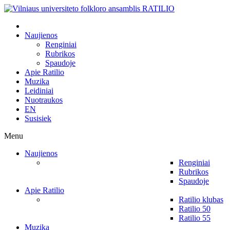
Naujienos
Renginiai
Rubrikos
Spaudoje
Apie Ratilio
Muzika
Leidiniai
Nuotraukos
EN
Susisiek
Menu
Naujienos
Renginiai
Rubrikos
Spaudoje
Apie Ratilio
Ratilio klubas
Ratilio 50
Ratilio 55
Muzika