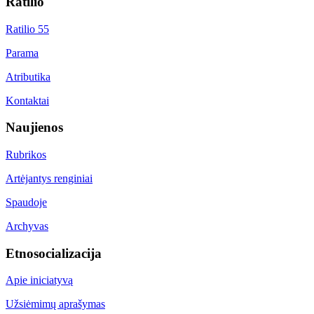
Ratilio
Ratilio 55
Parama
Atributika
Kontaktai
Naujienos
Rubrikos
Artėjantys renginiai
Spaudoje
Archyvas
Etnosocializacija
Apie iniciatyvą
Užsiėmimų aprašymas