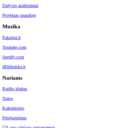
Dalyvių atsiliepimai
Projektas spaudoje
Muzika
Pakartot.lt
Youtube.com
Spotify.com
iBiblioteka.lt
Nariams
Ratilio klubas
Natos
Kalendorius
Prisijungimas