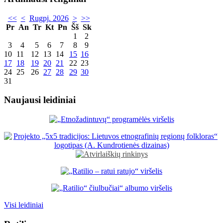
<<
<
Rugpj. 2026
>
>>
Pr
An
Tr
Kt
Pn
Šš
Sk
1
2
3
4
5
6
7
8
9
10
11
12
13
14
15
16
17
18
19
20
21
22
23
24
25
26
27
28
29
30
31
Naujausi leidiniai
Visi leidiniai