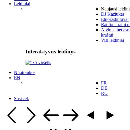
Leidiniai
Naujausi leidini
DJ Kaziukas
Etnožadintuvai
Ratilio – ratui r
Atviras, bet asm
kraštui
Visi leidiniai
Interaktyvus leidinys
Nuotraukos
EN
FR
DE
RU
Susisiek