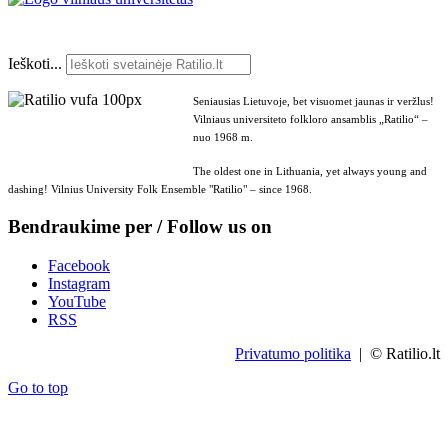
Ieškoti...
Seniausias Lietuvoje, bet visuomet jaunas ir veržlus!
Vilniaus universiteto folkloro ansamblis „Ratilio“ –
nuo 1968 m.
The oldest one in Lithuania, yet always young and
dashing! Vilnius University Folk Ensemble "Ratilio" – since 1968.
Bendraukime per / Follow us on
Facebook
Instagram
YouTube
RSS
Privatumo politika
| © Ratilio.lt
Go to top