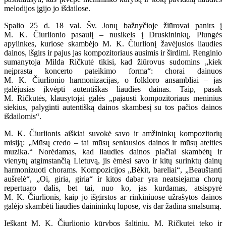
melodijos įgijo jo išdailose.
Spalio 25 d. 18 val. Šv. Jonų bažnyčioje žiūrovai panirs į
M. K. Čiurlionio pasaulį – nusikels į Druskininkų, Plungės
apylinkes, kuriose skambėjo M. K. Čiurlionį žavėjusios liaudies
dainos, išgirs ir pajus jas kompozitoriaus ausimis ir širdimi. Renginio
sumanytoja Milda Ričkutė tikisi, kad žiūrovus sudomins „kiek
neįprasta koncerto pateikimo forma“: chorai dainuos
M. K. Čiurlionio harmonizacijas, o folkloro ansambliai – jas
galėjusias įkvėpti autentiškas liaudies dainas. Taip, pasak
M. Ričkutės, klausytojai galės „pajausti kompozitoriaus meninius
siekius, palyginti autentišką dainos skambesį su tos pačios dainos
išdailomis“.
M. K. Čiurlionis aiškiai suvokė savo ir amžininkų kompozitorių
misiją: „Mūsų credo – tai mūsų seniausios dainos ir mūsų ateities
muzika.“ Norėdamas, kad liaudies dainos plačiai skambėtų ir
vienytų atgimstančią Lietuvą, jis ėmėsi savo ir kitų surinktų dainų
harmonizuoti chorams. Kompozicijos „Bėkit, bareliai“, „Beauštanti
aušrelė“, „Oi, giria, giria“ ir kitos dabar yra neatsiejama chorų
repertuaro dalis, bet tai, nuo ko, jas kurdamas, atsispyrė
M. K. Čiurlionis, kaip jo išgirstos ar rinkiniuose užrašytos dainos
galėjo skambėti liaudies dainininkų lūpose, vis dar žadina smalsumą.
Ieškant M. K. Čiurlionio kūrybos šaltinių, M. Ričkutei teko ir