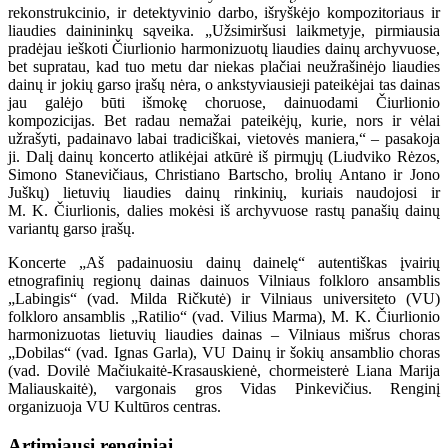
rekonstrukcinio, ir detektyvinio darbo, išryškėjo kompozitoriaus ir
liaudies dainininkų sąveika. „Užsimiršusi laikmetyje, pirmiausia
pradėjau ieškoti Čiurlionio harmonizuotų liaudies dainų archyvuose,
bet supratau, kad tuo metu dar niekas plačiai neužrašinėjo liaudies
dainų ir jokių garso įrašų nėra, o ankstyviausieji pateikėjai tas dainas
jau galėjo būti išmokę choruose, dainuodami Čiurlionio
kompozicijas. Bet radau nemažai pateikėjų, kurie, nors ir vėlai
užrašyti, padainavo labai tradiciškai, vietovės maniera,“ – pasakoja
ji. Dalį dainų koncerto atlikėjai atkūrė iš pirmųjų (Liudviko Rėzos,
Simono Stanevičiaus, Christiano Bartscho, brolių Antano ir Jono
Juškų) lietuvių liaudies dainų rinkinių, kuriais naudojosi ir
M. K. Čiurlionis, dalies mokėsi iš archyvuose rastų panašių dainų
variantų garso įrašų.
Koncerte „Aš padainuosiu dainų dainelę“ autentiškas įvairių
etnografinių regionų dainas dainuos Vilniaus folkloro ansamblis
„Labingis“ (vad. Milda Ričkutė) ir Vilniaus universiteto (VU)
folkloro ansamblis „Ratilio“ (vad. Vilius Marma), M. K. Čiurlionio
harmonizuotas lietuvių liaudies dainas – Vilniaus mišrus choras
„Dobilas“ (vad. Ignas Garla), VU Dainų ir šokių ansamblio choras
(vad. Dovilė Mačiukaitė-Krasauskienė, chormeisterė Liana Marija
Maliauskaitė), vargonais gros Vidas Pinkevičius. Renginį
organizuoja VU Kultūros centras.
Artimiausi renginiai