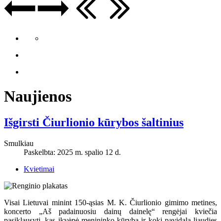
Naujienos
Išgirsti Čiurlionio kūrybos šaltinius
Smulkiau
Paskelbta: 2025 m. spalio 12 d.
Kvietimai
Visai Lietuvai minint 150-ąsias M. K. Čiurlionio gimimo metines,
koncerto „Aš padainuosiu dainų dainelę“ rengėjai kviečia
pasiklausyti, kas įkvėpė menininko kūrybą ir kokį pavidalą liaudies