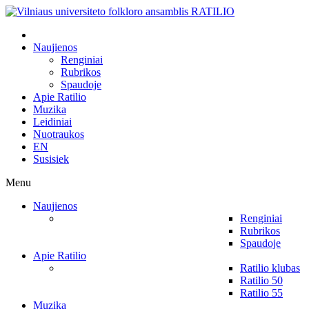
Naujienos
Renginiai
Rubrikos
Spaudoje
Apie Ratilio
Muzika
Leidiniai
Nuotraukos
EN
Susisiek
Menu
Naujienos
Renginiai
Rubrikos
Spaudoje
Apie Ratilio
Ratilio klubas
Ratilio 50
Ratilio 55
Muzika