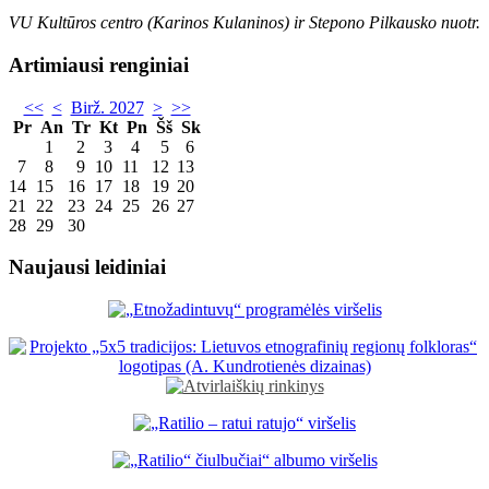
VU Kultūros centro (Karinos Kulaninos) ir Stepono Pilkausko nuotr.
Artimiausi renginiai
<<
<
Birž. 2027
>
>>
Pr
An
Tr
Kt
Pn
Šš
Sk
1
2
3
4
5
6
7
8
9
10
11
12
13
14
15
16
17
18
19
20
21
22
23
24
25
26
27
28
29
30
Naujausi leidiniai