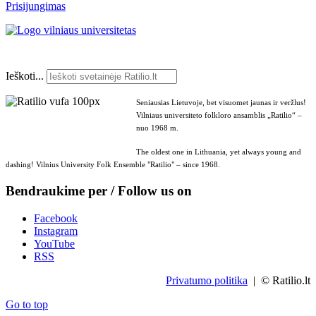
Prisijungimas
Ieškoti...
Seniausias Lietuvoje, bet visuomet jaunas ir veržlus!
Vilniaus universiteto folkloro ansamblis „Ratilio“ –
nuo 1968 m.
The oldest one in Lithuania, yet always young and
dashing! Vilnius University Folk Ensemble "Ratilio" – since 1968.
Bendraukime per / Follow us on
Facebook
Instagram
YouTube
RSS
Privatumo politika
| © Ratilio.lt
Go to top