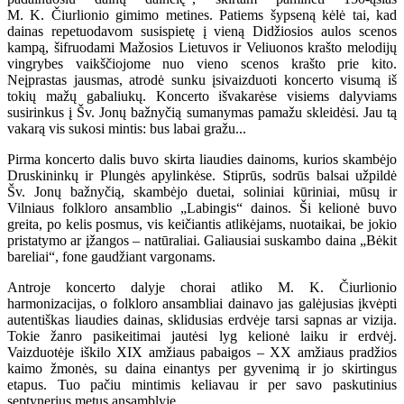
M. K. Čiurlionio gimimo metines. Patiems šypseną kėlė tai, kad
dainas repetuodavom susispietę į vieną Didžiosios aulos scenos
kampą, šifruodami Mažosios Lietuvos ir Veliuonos krašto melodijų
vingrybes vaikščiojome nuo vieno scenos krašto prie kito.
Neįprastas jausmas, atrodė sunku įsivaizduoti koncerto visumą iš
tokių mažų gabaliukų. Koncerto išvakarėse visiems dalyviams
susirinkus į Šv. Jonų bažnyčią sumanymas pamažu skleidėsi. Jau tą
vakarą vis sukosi mintis: bus labai gražu...
Pirma koncerto dalis buvo skirta liaudies dainoms, kurios skambėjo
Druskininkų ir Plungės apylinkėse. Stiprūs, sodrūs balsai užpildė
Šv. Jonų bažnyčią, skambėjo duetai, soliniai kūriniai, mūsų ir
Vilniaus folkloro ansamblio „Labingis“ dainos. Ši kelionė buvo
greita, po kelis posmus, vis keičiantis atlikėjams, nuotaikai, be jokio
pristatymo ar įžangos – natūraliai. Galiausiai suskambo daina „Bėkit
bareliai“, fone gaudžiant vargonams.
Antroje koncerto dalyje chorai atliko M. K. Čiurlionio
harmonizacijas, o folkloro ansambliai dainavo jas galėjusias įkvėpti
autentiškas liaudies dainas, sklidusias erdvėje tarsi sapnas ar vizija.
Tokie žanro pasikeitimai jautėsi lyg kelionė laiku ir erdvėj.
Vaizduotėje iškilo XIX amžiaus pabaigos – XX amžiaus pradžios
kaimo žmonės, su daina einantys per gyvenimą ir jo skirtingus
etapus. Tuo pačiu mintimis keliavau ir per savo paskutinius
septynerius metus ansamblyje.