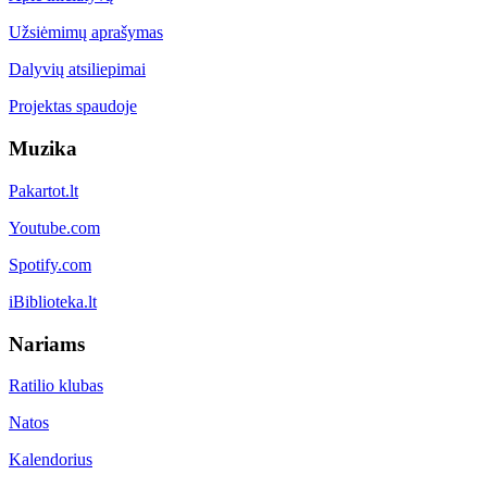
Užsiėmimų aprašymas
Dalyvių atsiliepimai
Projektas spaudoje
Muzika
Pakartot.lt
Youtube.com
Spotify.com
iBiblioteka.lt
Nariams
Ratilio klubas
Natos
Kalendorius