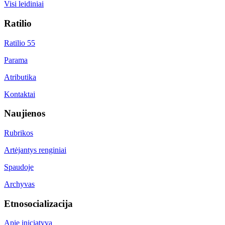
Visi leidiniai
Ratilio
Ratilio 55
Parama
Atributika
Kontaktai
Naujienos
Rubrikos
Artėjantys renginiai
Spaudoje
Archyvas
Etnosocializacija
Apie iniciatyvą