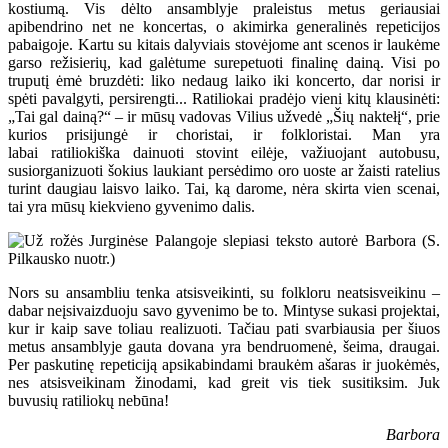
kostiumą. Vis dėlto ansamblyje praleistus metus geriausiai
apibendrino net ne koncertas, o akimirka generalinės repeticijos
pabaigoje. Kartu su kitais dalyviais stovėjome ant scenos ir laukėme
garso režisierių, kad galėtume surepetuoti finalinę dainą. Visi po
truputį ėmė bruzdėti: liko nedaug laiko iki koncerto, dar norisi ir
spėti pavalgyti, persirengti... Ratiliokai pradėjo vieni kitų klausinėti:
„Tai gal dainą?“ – ir mūsų vadovas Vilius užvedė „Šių naktełį“, prie
kurios prisijungė ir choristai, ir folkloristai. Man yra
labai ratiliokiška dainuoti stovint eilėje, važiuojant autobusu,
susiorganizuoti šokius laukiant persėdimo oro uoste ar žaisti ratelius
turint daugiau laisvo laiko. Tai, ką darome, nėra skirta vien scenai,
tai yra mūsų kiekvieno gyvenimo dalis.
Nors su ansambliu tenka atsisveikinti, su folkloru neatsisveikinu –
dabar neįsivaizduoju savo gyvenimo be to. Mintyse sukasi projektai,
kur ir kaip save toliau realizuoti. Tačiau pati svarbiausia per šiuos
metus ansamblyje gauta dovana yra bendruomenė, šeima, draugai.
Per paskutinę repeticiją apsikabindami braukėm ašaras ir juokėmės,
nes atsisveikinam žinodami, kad greit vis tiek susitiksim. Juk
buvusių ratiliokų nebūna!
Barbora