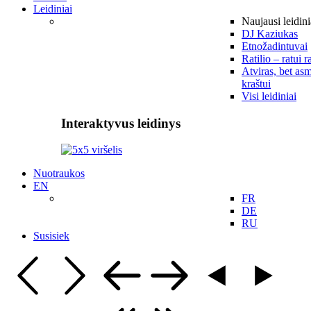
Leidiniai
Naujausi leidini
DJ Kaziukas
Etnožadintuvai
Ratilio – ratui r
Atviras, bet asm
kraštui
Visi leidiniai
Interaktyvus leidinys
Nuotraukos
EN
FR
DE
RU
Susisiek