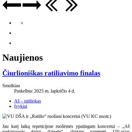
Naujienos
Čiurlioniškas ratiliavimo finalas
Smulkiau
Paskelbta: 2025 m. lapkričio 4 d.
Aš – ratiliokas
Įvykiai
Jau kurį laiką repeticijose ruošėmės ypatingam koncertui – „Aš
padainuosiu dainų dainelę“, skirtam paminėti 150-ąsias