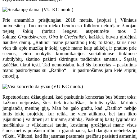
Prie ansamblio prisijungiau 2018 metais, įstojusi į Vilniaus
universitetą. Tuo metu nieko bendro su folkloru neturėjau: žinojau
trejetą šokių (turbūt lengvai atspėtumėte tuos 3
šokius:
Grandskveras
,
Oira
ir
Grečenikė
), kažkiek buvau girdėjusi
liaudies dainų. „Ratilio“ mane panardino į tokį folklorą, kuris nėra
vien tik apie muziką ir šokį: ugdė mane kaip atlikėją ir pratino prie
scenos, leido mokytis komunikacijos socialiniuose tinkluose
subtilybių, skatino pažinti skirtingus tradicinius amatus... Sąrašą
galėčiau tikrai tęsti. Tad nenuostabu, kad šis koncertas – paskutinis
mano pasirodymas su „Ratilio“ – ir pasiruošimas jam kėlė stiprių
emocijų.
Repetuodama džiaugiausi, kad paskutinis koncertas bus būtent toks:
kažkuo neįprastas, šiek tiek teatrališkas, turintis ryškią kūrinius
jungiančią meninę giją. Man be galo gražu, kad „Ratilio“ nebijo
imtis tokių projektų, kur reikia ne vien atlikimo, bet tam tikro
įsijautimo į vaidmenį ar kuriamą aplinką. Paskutinį kartą lygindama
marškinius ir vilkdamasi tautinį kostiumą grožėjausi mane visus
šiuos metus puošusiu rūbu ir graudinausi, kad daugiau nebeteks jo
vilkėti. Viliuosi, kad šis jausmas pastūmės greičiau pasisiūti asmeninį